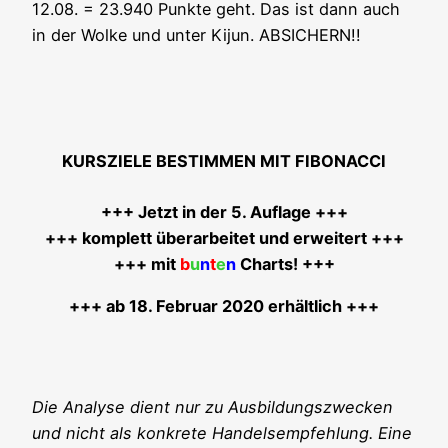
12.08. = 23.940 Punk­te geht. Das ist dann auch
in der Wol­ke und unter Kijun. ABSICHERN!!
KURSZIELE BESTIMMEN MIT FIBONACCI
+++ Jetzt in der 5. Auf­la­ge +++
+++ kom­plett über­ar­bei­tet und erwei­tert +++
+++ mit
b
u
n
t
e
n
Charts! +++
+++ ab 18. Febru­ar 2020 erhältlich +++
Die Ana­ly­se dient nur zu Aus­bil­dungs­zwe­cken
und nicht als kon­kre­te Han­dels­emp­feh­lung. Eine