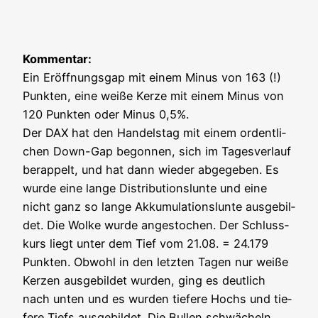
Kom­men­tar:
Ein Eröff­nungs­gap mit einem Minus von 163 (!)
Punk­ten, eine wei­ße Ker­ze mit einem Minus von
120 Punk­ten oder Minus 0,5%.
Der DAX hat den Han­dels­tag mit einem ordent­li­
chen Down-Gap begon­nen, sich im Tages­ver­lauf
berap­pelt, und hat dann wie­der abge­ge­ben. Es
wur­de eine lan­ge Dis­tri­bu­ti­ons­lun­te und eine
nicht ganz so lan­ge Akku­mu­la­ti­ons­lun­te aus­ge­bil­
det. Die Wol­ke wur­de ange­sto­chen. Der Schluss­
kurs liegt unter dem Tief vom 21.08. = 24.179
Punk­ten. Obwohl in den letz­ten Tagen nur wei­ße
Ker­zen aus­ge­bil­det wur­den, ging es deut­lich
nach unten und es wur­den tie­fe­re Hochs und tie­
fe­re Tiefs aus­ge­bil­det. Die Bul­len schwä­cheln