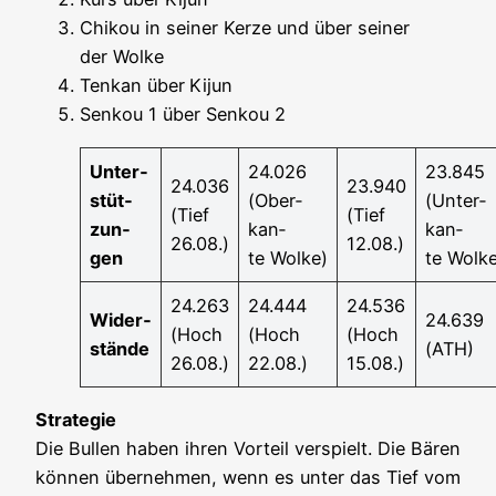
Chi­kou in sei­ner Ker­ze und über sei­ner
der Wolke
Ten­kan über
Kijun
Sen­kou 1 über Sen­kou 2
Unter­
24.026
23.845
24.036
23.940
stüt­
(Ober­
(Unter­
(Tief
(Tief
zun­
kan­
kan­
26.08.)
12.08.)
gen
te Wolke)
te Wolke
24.263
24.444
24.536
Wider­
24.639
(Hoch
(Hoch
(Hoch
stän­de
(ATH)
26.08.)
22.08.)
15.08.)
Stra­te­gie
Die Bul­len haben ihren Vor­teil ver­spielt. Die Bären
kön­nen über­neh­men, wenn es unter das Tief vom