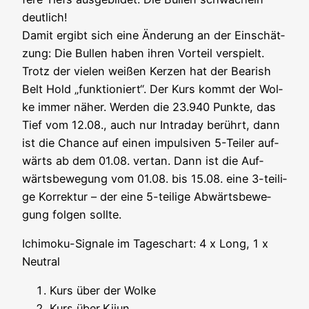
deut­lich!
Damit ergibt sich eine Ände­rung an der Ein­schät­
zung: Die Bul­len haben ihren Vor­teil ver­spielt.
Trotz der vie­len wei­ßen Ker­zen hat der Bea­rish
Belt Hold „funk­tio­niert“. Der Kurs kommt der Wol­
ke immer näher. Wer­den die 23.940 Punk­te, das
Tief vom 12.08., auch nur Intra­day berührt, dann
ist die Chan­ce auf einen impul­si­ven 5-Tei­ler auf­
wärts ab dem 01.08. ver­tan. Dann ist die Auf­
wärts­be­we­gung vom 01.08. bis 15.08. eine 3-teil­i­
ge Kor­rek­tur – der eine 5-teil­i­ge Abwärts­be­we­
gung fol­gen sollte.
Ichi­mo­ku-Signa­le im Tages­chart: 4 x Long, 1 x
Neutral
Kurs über der Wolke
Kurs über
Kijun