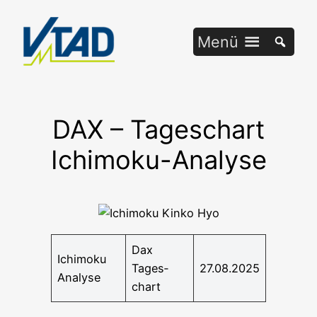
Zum
Inhalt
Menü
springen
DAX – Tageschart
Ichimoku-Analyse
Dax
Ichi­mo­ku
Tages­
27.08.2025
Analyse
chart