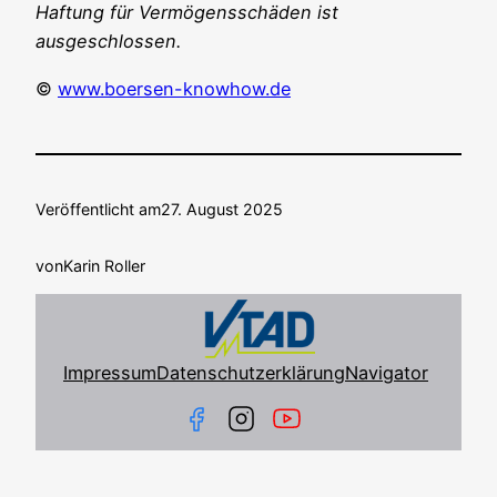
Haf­tung für Ver­mö­gens­schä­den ist
ausgeschlossen.
©
www.boersen-knowhow.de
Veröffentlicht am
27. August 2025
von
Karin Roller
Impressum
Datenschutzerklärung
Navigator