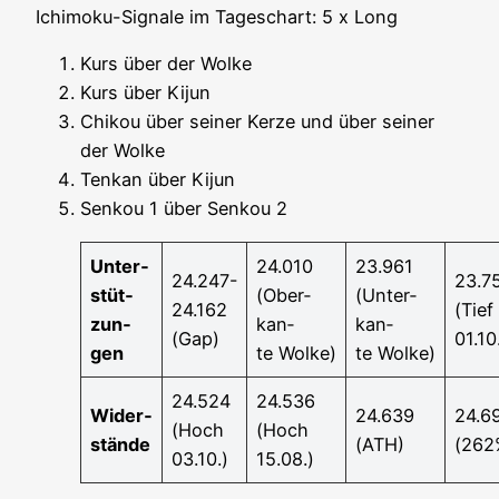
Ichi­mo­ku-Signa­le im Tages­chart: 5 x Long
Kurs über der Wolke
Kurs über Kijun
Chi­kou über sei­ner Ker­ze und über sei­ner
der Wolke
Ten­kan über Kijun
Sen­kou 1 über Sen­kou 2
Unter­
24.010
23.961
24.247-
23.7
stüt­
(Ober­
(Unter­
24.162
(Tief
zun­
kan­
kan­
(Gap)
01.10
gen
te Wolke)
te Wolke)
24.524
24.536
Wider­
24.639
24.6
(Hoch
(Hoch
stän­de
(ATH)
(262
03.10.)
15.08.)