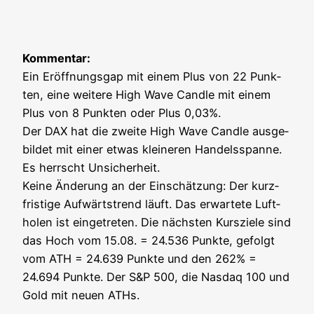
Kom­men­tar:
Ein Eröff­nungs­gap mit einem Plus von 22 Punk­
ten, eine wei­te­re High Wave Cand­le mit einem
Plus von 8 Punk­ten oder Plus 0,03%.
Der DAX hat die zwei­te High Wave Cand­le aus­ge­
bil­det mit einer etwas klei­ne­ren Han­dels­span­ne.
Es herrscht Unsi­cher­heit.
Kei­ne Ände­rung an der Ein­schät­zung: Der kurz­
fris­ti­ge Auf­wärts­trend läuft. Das erwar­te­te Luft­
ho­len ist ein­ge­tre­ten. Die nächs­ten Kurs­zie­le sind
das Hoch vom 15.08. = 24.536 Punk­te, gefolgt
vom ATH = 24.639 Punk­te und den 262% =
24.694 Punk­te. Der S&P 500, die Nasdaq 100 und
Gold mit neu­en ATHs.