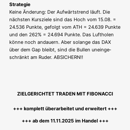
Stra­te­gie
Kei­ne Ände­rung: Der Auf­wärts­trend läuft. Die
nächs­ten Kurs­zie­le sind das Hoch vom 15.08. =
24.536 Punk­te, gefolgt vom ATH = 24.639 Punk­te
und den 262% = 24.694 Punk­te. Das Luft­ho­len
kön­ne noch andau­ern. Aber solan­ge das DAX
über dem Gap bleibt, sind die Bul­len unein­ge­
schränkt am Ruder. ABSICHERN!!
ZIELGERICHTET TRADEN MIT FIBONACCI
+++ kom­plett über­ar­bei­tet und erweitert +++
+++ ab dem 11.11.2025 im Handel +++