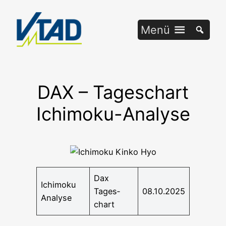
Zum
Inhalt
Menü
springen
DAX – Tageschart
Ichimoku-Analyse
Dax
Ichi­mo­ku
Tages­
08.10.2025
Analyse
chart