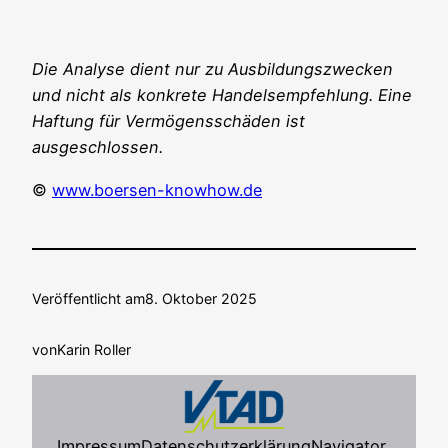
Die Ana­ly­se dient nur zu Aus­bil­dungs­zwe­cken
und nicht als kon­kre­te Han­dels­emp­feh­lung. Eine
Haf­tung für Ver­mö­gens­schä­den ist
ausgeschlossen.
©
www.boersen-knowhow.de
Veröffentlicht am
8. Oktober 2025
von
Karin Roller
Impressum
Datenschutzerklärung
Navigator