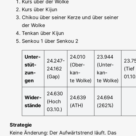
Kurs über der Wolke
Kurs über Kijun
Chi­kou über sei­ner Ker­ze und über sei­ner
der Wolke
Ten­kan über Kijun
Sen­kou 1 über Sen­kou 2
Unter­
24.010
23.944
24.247-
23.7
stüt­
(Ober­
(Unter­
24.162
(Tief
zun­
kan­
kan­
(Gap)
01.10
gen
te Wolke)
te Wolke)
24.630
Wider­
24.639
24.694
(Hoch
stän­de
(ATH)
(262%)
03.10.)
Stra­te­gie
Kei­ne Ände­rung: Der Auf­wärts­trend läuft. Das