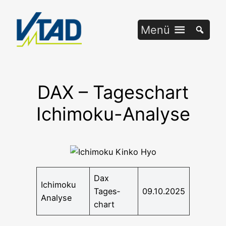
Zum
Inhalt
Menü
springen
DAX – Tageschart
Ichimoku-Analyse
Dax
Ichi­mo­ku
Tages­
09.10.2025
Analyse
chart