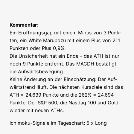
Kom­men­tar:
Ein Eröff­nungs­gap mit einem Minus von 3 Punk­
ten, ein White Marub­o­zu mit einem Plus von 211
Punk­ten oder Plus 0,9%.
Die Unsi­cher­heit hat ein Ende – das ATH ist nur
noch 9 Punk­te ent­fernt. Das MACDH bestä­tigt
die Auf­wärts­be­we­gung.
Kei­ne Ände­rung an der Ein­schät­zung: Der Auf­
wärts­trend läuft. Die nächs­ten Kurs­zie­le sind das
ATH = 24.639 Punk­te und die 262% = 24.694
Punk­te. Der S&P 500, die Nasdaq 100 und Gold
wie­der mit neu­en ATHs.
Ichi­mo­ku-Signa­le im Tages­chart: 5 x Long