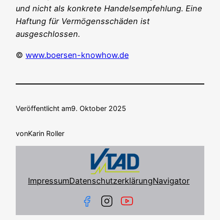
und nicht als kon­kre­te Han­dels­emp­feh­lung. Eine
Haf­tung für Ver­mö­gens­schä­den ist
ausgeschlossen.
©
www.boersen-knowhow.de
Veröffentlicht am
9. Oktober 2025
von
Karin Roller
Impressum
Datenschutzerklärung
Navigator