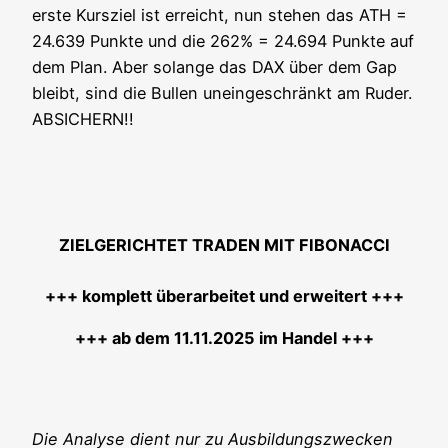
ers­te Kurs­ziel ist erreicht, nun ste­hen das ATH =
24.639 Punk­te und die 262% = 24.694 Punk­te auf
dem Plan. Aber solan­ge das DAX über dem Gap
bleibt, sind die Bul­len unein­ge­schränkt am Ruder.
ABSICHERN!!
ZIELGERICHTET TRADEN MIT FIBONACCI
+++ kom­plett über­ar­bei­tet und erweitert +++
+++ ab dem 11.11.2025 im Handel +++
Die Ana­ly­se dient nur zu Aus­bil­dungs­zwe­cken