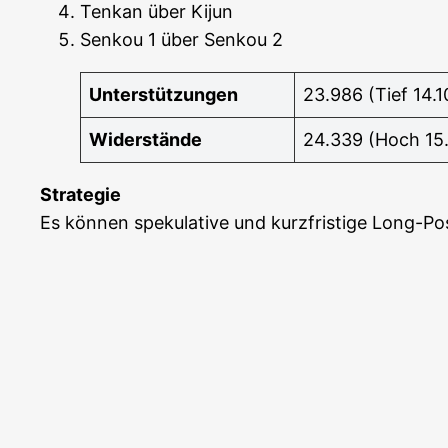
Ten­kan über Kijun
Sen­kou 1 über Sen­kou 2
Unter­stüt­zun­gen
23.986 (Tief 14.1
Wider­stän­de
24.339 (Hoch 15.
Stra­te­gie
Es kön­nen spe­ku­la­ti­ve und kurz­fris­ti­ge Long-