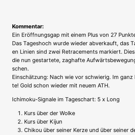
Kom­men­tar:
Ein Eröff­nungs­gap mit einem Plus von 27 Punk­
Das Tages­hoch wur­de wie­der abver­kauft, das Tage
en Lini­en sind zwei Retra­ce­ments mar­kiert. Die
die nun gestar­te­te, zag­haf­te Auf­wärts­be­we­gun
schen.
Ein­schät­zung: Nach wie vor schwie­rig. Im ganz ku
te! Gold schon wie­der mit neu­em ATH.
Ichi­mo­ku-Signa­le im Tages­chart: 5 x Long
Kurs über der Wolke
Kurs über Kijun
Chi­kou über sei­ner Ker­ze und über sei­ner 