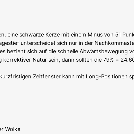
ten, eine schwar­ze Ker­ze mit einem Minus von 51 Pun
s­tief unter­schei­det sich nur in der Nach­kom­ma­stel
­ses bezieht sich auf die schnel­le Abwärts­be­we­gung 
g kor­rek­ti­ver Natur sein, dann soll­ten die 79% = 24.6
rz­fris­ti­gen Zeit­fens­ter kann mit Long-Posi­tio­nen s
der Wolke