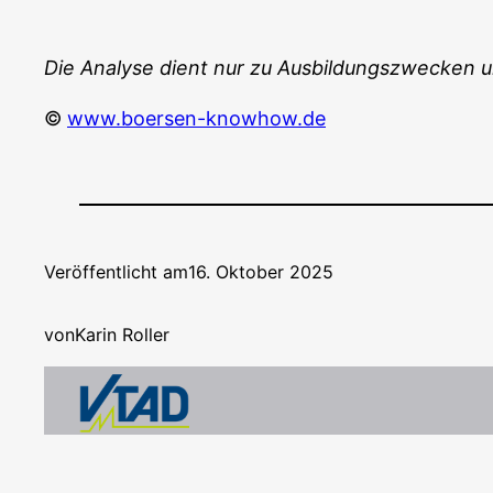
Die Ana­ly­se dient nur zu Aus­bil­dungs­zwe­cken 
©
www.boersen-knowhow.de
Veröffentlicht am
16. Oktober 2025
von
Karin Roller