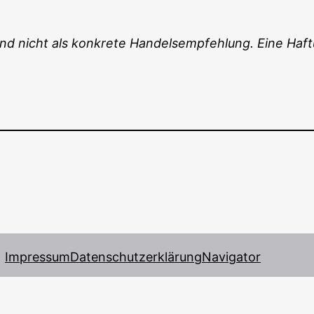
und nicht als kon­kre­te Han­dels­emp­feh­lung. Eine Ha
Impressum
Datenschutzerklärung
Navigator