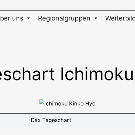
ber uns
Regionalgruppen
Weiterbil
schart Ichimoku
Dax Tages­chart