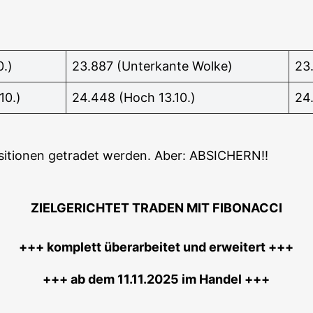
0.)
23.887 (Unter­kan­te Wolke)
23
10.)
24.448 (Hoch 13.10.)
24
Posi­tio­nen getra­det wer­den. Aber: ABSICHERN!!
ZIELGERICHTET TRADEN MIT FIBONACCI
+++ kom­plett über­ar­bei­tet und erweitert +++
+++ ab dem 11.11.2025 im Handel +++