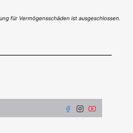
f­tung für Ver­mö­gens­schä­den ist ausgeschlossen.