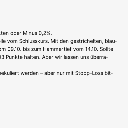
k­ten oder Minus 0,2%.
­le vom Schluss­kurs. Mit den gestri­chel­ten, blau­
vom 09.10. bis zum Ham­mer­tief vom 14.10. Soll­te
03 Punk­te hal­ten. Aber wir las­sen uns über­ra­
pe­ku­liert wer­den – aber nur mit Stopp-Loss bit­