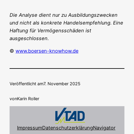
Die Ana­ly­se dient nur zu Aus­bil­dungs­zwe­cken
und nicht als kon­kre­te Han­dels­emp­feh­lung. Eine
Haf­tung für Ver­mö­gens­schä­den ist
ausgeschlossen.
©
www.boersen-knowhow.de
Veröffentlicht am
7. November 2025
von
Karin Roller
Impressum
Datenschutzerklärung
Navigator