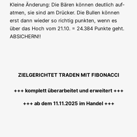
Klei­ne Ände­rung: Die Bären kön­nen deut­lich auf­
at­men, sie sind am Drü­cker. Die Bul­len kön­nen
erst dann wie­der so rich­tig punk­ten, wenn es
über das Hoch vom 21.10. = 24.384 Punk­te geht.
ABSICHERN!!
ZIELGERICHTET TRADEN MIT FIBONACCI
+++ kom­plett über­ar­bei­tet und erweitert +++
+++ ab dem 11.11.2025 im Handel +++