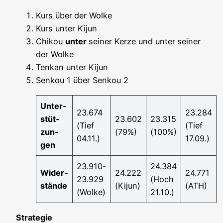
Kurs über
der Wol­ke
Kurs unter Kijun
Chi­kou
unter
sei­ner Ker­ze und unter
sei­ner
der Wolke
Ten­kan unter Kijun
Sen­kou 1 über Sen­kou 2
Unter­
23.674
23.284
stüt­
23.602
23.315
(Tief
(Tief
zun­
(79%)
(100%)
04.11.)
17.09.)
gen
23.910-
24.384
Wider­
24.222
24.771
23.929
(Hoch
stän­de
(Kijun)
(ATH)
(Wol­ke)
21.10.)
Stra­te­gie