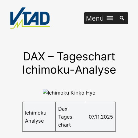
Zum
Inhalt
Menü
springen
DAX – Tageschart
Ichimoku-Analyse
Dax
Ichi­mo­ku
Tages­
07.11.2025
Analyse
chart