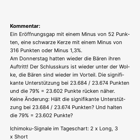
Kom­men­tar:
Ein Eröff­nungs­gap mit einem Minus von 52 Punk­
ten, eine schwar­ze Ker­ze mit einem Minus von
316 Punk­ten oder Minus 1,3%.
Am Don­ners­tag hat­ten wie­der die Bären ihren
Auf­tritt! Der Schluss­kurs ist wie­der unter der Wol­
ke, die Bären sind wie­der im Vor­teil. Die signi­fi­
kan­te Unter­stüt­zung bei 23.684 / 23.674 Punk­ten
und die 79% = 23.602 Punk­te rücken näher.
Kei­ne Ände­rung: Hält die signi­fi­kan­te Unter­stüt­
zung bei 23.684 / 23.674 Punk­ten? Und hal­ten
die 79% = 23.602 Punkte?
Ichi­mo­ku-Signa­le im Tages­chart: 2 x Long, 3
x Short