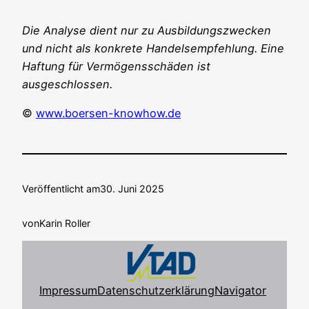
Die Ana­ly­se dient nur zu Aus­bil­dungs­zwe­cken
und nicht als kon­kre­te Han­dels­emp­feh­lung. Eine
Haf­tung für Ver­mö­gens­schä­den ist
ausgeschlossen.
©
www.boersen-knowhow.de
Veröffentlicht am
30. Juni 2025
von
Karin Roller
Impressum
Datenschutzerklärung
Navigator