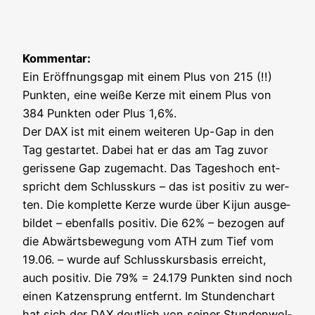
Kom­men­tar:
Ein Eröff­nungs­gap mit einem Plus von 215 (!!)
Punk­ten, eine wei­ße Ker­ze mit einem Plus von
384 Punk­ten oder Plus 1,6%.
Der DAX ist mit einem wei­te­ren Up-Gap in den
Tag gestar­tet. Dabei hat er das am Tag zuvor
geris­se­ne Gap zuge­macht. Das Tages­hoch ent­
spricht dem Schluss­kurs – das ist posi­tiv zu wer­
ten. Die kom­plet­te Ker­ze wur­de über Kijun aus­ge­
bil­det – eben­falls posi­tiv. Die 62% – bezo­gen auf
die Abwärts­be­we­gung vom ATH zum Tief vom
19.06. – wur­de auf Schluss­kurs­ba­sis erreicht,
auch posi­tiv. Die 79% = 24.179 Punk­ten sind noch
einen Kat­zen­sprung ent­fernt. Im Stun­den­chart
hat sich der DAX deut­lich von sei­ner Stun­den­wol­