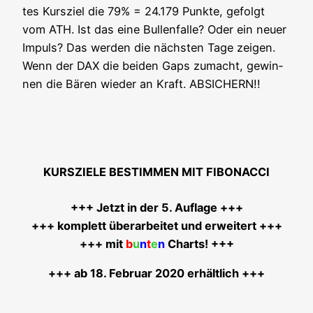
tes Kurs­ziel die 79% = 24.179 Punk­te, gefolgt
vom ATH. Ist das eine Bul­len­fal­le? Oder ein neu­er
Impuls? Das wer­den die nächs­ten Tage zei­gen.
Wenn der DAX die bei­den Gaps zumacht, gewin­
nen die Bären wie­der an Kraft. ABSICHERN!!
KURSZIELE BESTIMMEN MIT FIBONACCI
+++ Jetzt in der 5. Auf­la­ge +++
+++ kom­plett über­ar­bei­tet und erwei­tert +++
+++ mit
b
u
n
t
e
n
Charts! +++
+++ ab 18. Febru­ar 2020 erhältlich +++