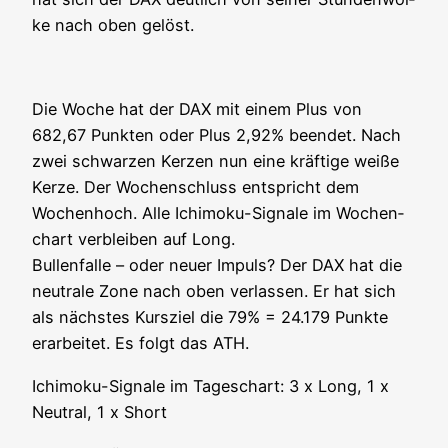
ke nach oben gelöst.
Die Woche hat der DAX mit einem Plus von
682,67 Punk­ten oder Plus 2,92% been­det. Nach
zwei schwar­zen Ker­zen nun eine kräf­ti­ge wei­ße
Ker­ze. Der Wochen­schluss ent­spricht dem
Wochen­hoch. Alle Ichi­mo­ku-Signa­le im Wochen­
chart ver­blei­ben auf Long.
Bul­len­fal­le – oder neu­er Impuls? Der DAX hat die
neu­tra­le Zone nach oben ver­las­sen. Er hat sich
als nächs­tes Kurs­ziel die 79% = 24.179 Punk­te
erar­bei­tet. Es folgt das ATH.
Ichi­mo­ku-Signa­le im Tages­chart: 3 x Long, 1 x
Neu­tral, 1 x Short