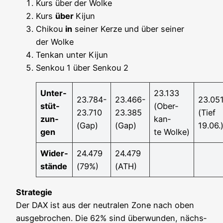
Kurs über
der Wol­ke
Kurs
über
Kijun
Chi­kou
in
sei­ner Ker­ze und über sei­ner
der Wolke
Ten­kan unter Kijun
Sen­kou 1 über Sen­kou 2
Unter­
23.133
23.784-
23.466-
23.05
stüt­
(Ober­
23.710
23.385
(Tief
zun­
kan­
(Gap)
(Gap)
19.06.
gen
te Wolke)
Wider­
24.479
24.479
stän­de
(79%)
(ATH)
Stra­te­gie
Der DAX ist aus der neu­tra­len Zone nach oben
aus­ge­bro­chen. Die 62% sind über­wun­den, nächs­