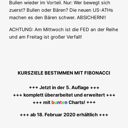
Bul­len wie­der im Vor­teil. Nur: Wer bewegt sich
zuerst? Bul­len oder Bären? Die neu­en US-ATHs
machen es den Bären schwer. ABSICHERN!!
ACHTUNG: Am Mitt­woch ist die FED an der Rei­he
und am Frei­tag ist gro­ßer Verfall!
KURSZIELE BESTIMMEN MIT FIBONACCI
+++ Jetzt in der 5. Auf­la­ge +++
+++ kom­plett über­ar­bei­tet und erwei­tert +++
+++ mit
b
u
n
t
e
n
Charts! +++
+++ ab 18. Febru­ar 2020 erhältlich +++