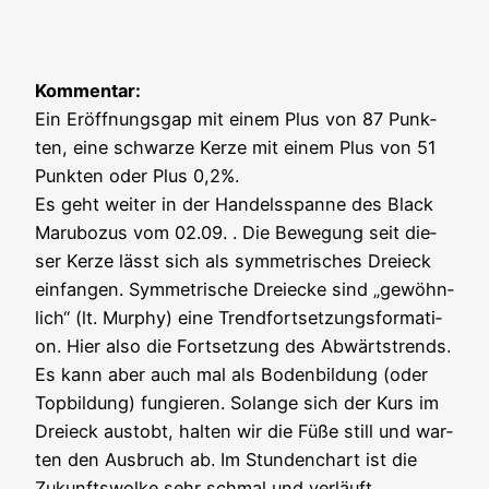
Kom­men­tar:
Ein Eröff­nungs­gap mit einem Plus von 87 Punk­
ten, eine schwar­ze Ker­ze mit einem Plus von 51
Punk­ten oder Plus 0,2%.
Es geht wei­ter in der Han­dels­span­ne des Black
Marub­o­zus vom 02.09. . Die Bewe­gung seit die­
ser Ker­ze lässt sich als sym­me­tri­sches Drei­eck
ein­fan­gen. Sym­me­tri­sche Drei­ecke sind „gewöhn­
lich“ (lt. Mur­phy) eine Trend­fort­set­zungs­for­ma­ti­
on. Hier also die Fort­set­zung des Abwärts­trends.
Es kann aber auch mal als Boden­bil­dung (oder
Top­bil­dung) fun­gie­ren. Solan­ge sich der Kurs im
Drei­eck aus­tobt, hal­ten wir die Füße still und war­
ten den Aus­bruch ab. Im Stun­den­chart ist die
Zukunfts­wol­ke sehr schmal und ver­läuft