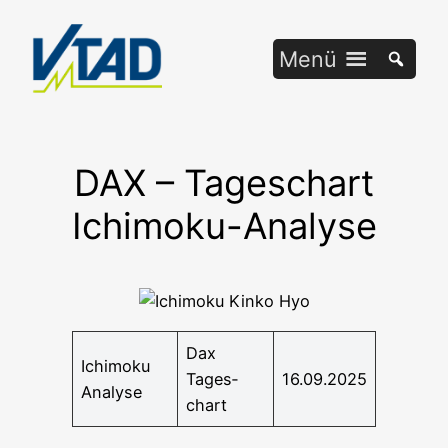
Zum
Inhalt
Menü
springen
DAX – Tageschart
Ichimoku-Analyse
Dax
Ichi­mo­ku
Tages­
16.09.2025
Analyse
chart