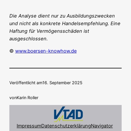
Die Ana­ly­se dient nur zu Aus­bil­dungs­zwe­cken
und nicht als kon­kre­te Han­dels­emp­feh­lung. Eine
Haf­tung für Ver­mö­gens­schä­den ist
ausgeschlossen.
©
www.boersen-knowhow.de
Veröffentlicht am
16. September 2025
von
Karin Roller
Impressum
Datenschutzerklärung
Navigator