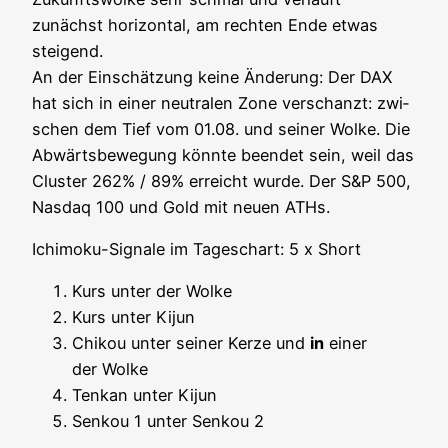
zunächst hori­zon­tal, am rech­ten Ende etwas
stei­gend.
An der Ein­schät­zung kei­ne Ände­rung: Der DAX
hat sich in einer neu­tra­len Zone ver­schanzt: zwi­
schen dem Tief vom 01.08. und sei­ner Wol­ke. Die
Abwärts­be­we­gung könn­te been­det sein, weil das
Clus­ter 262% / 89% erreicht wur­de. Der S&P 500,
Nasdaq 100 und Gold mit neu­en ATHs.
Ichi­mo­ku-Signa­le im Tages­chart: 5 x Short
Kurs unter der Wolke
Kurs unter Kijun
Chi­kou unter sei­ner Ker­ze und
in
einer
der Wolke
Ten­kan unter Kijun
Sen­kou 1 unter Sen­kou 2