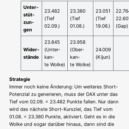
Unter­
23.482
23.380
23.051
22.76
stüt­
(Tief
(Tief
(Tief
22.60
zun­
02.09.)
01.08.)
19.06.)
(Gap)
gen
23.845
23.958
Wider­
(Unter­
(Ober­
24.009
stän­de
kan­
kan­
(Kijun)
te Wolke)
te Wolke)
Stra­te­gie
Immer noch kei­ne Ände­rung: Um wei­te­res Short-
Poten­zi­al zu gene­rie­ren, muss der DAX unter das
Tief vom 02.09. = 23.482 Punk­te fal­len. Nur dann
wird das nächs­te Short-Kurs­ziel, das Tief vom
01.08. = 23.380 Punk­te, akti­viert. Geht es in die
Wol­ke und sogar dar­über hin­aus, dann sind die