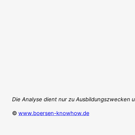
Die Ana­ly­se dient nur zu Aus­bil­dungs­zwe­cken 
©
www.boersen-knowhow.de