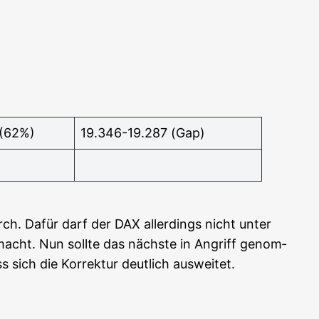
 (62%)
19.346-19.287 (Gap)
urch. Dafür darf der DAX aller­dings nicht unter
macht. Nun soll­te das nächs­te in Angriff genom­
ch die Kor­rek­tur deut­lich aus­wei­tet.