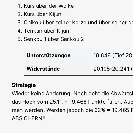
Kurs
über der Wolke
Kurs über Kijun
Chi­kou über sei­ner Ker­ze und über sei­ner 
Ten­kan über Kijun
Sen­kou 1 über Sen­kou 2
Unter­stüt­zun­gen
19.649 (Tief 20.
Wider­stän­de
20.105-20.241 
Stra­te­gie
Wie­der kei­ne Ände­rung: Noch geht die Abwärts­be
das Hoch vom 25.11. = 19.468 Punk­te fal­len. Auc
men wer­den. Wer­den jedoch die 62% = 19.465 Punk­
ABSICHERN!!