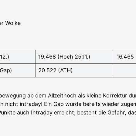
der Wolke
12.)
19.468 (Hoch 25.11.)
16.465
(Gap)
20.522 (ATH)
­we­gung ab dem All­zeit­hoch als klei­ne Kor­rek­tur d
h nicht intra­day! Ein Gap wur­de bereits wie­der zuge­
te auch Intra­day erreicht, besteht die Gefahr, dass si