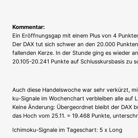
Kom­men­tar:
Ein Eröff­nungs­gap mit einem Plus von 4 Punk­te
Der DAX tut sich schwer an den 20.000 Punk­ten. G
fal­len­den Ker­ze. In der Stun­de ging es wie­der a
20.105-20.241 Punk­te auf Schluss­kurs­ba­sis zu s
Auch die­se Han­dels­wo­che war sehr ver­kürzt, mit 
ku-Signa­le im Wochen­chart ver­blei­ben alle auf 
Kei­ne Ände­rung: Über­ge­ord­net bleibt der DAX b
das Hoch vom 25.11. = 19.468 Punk­te, unter­schrit­
Ichi­mo­ku-Signa­le im Tages­chart: 5 x Long