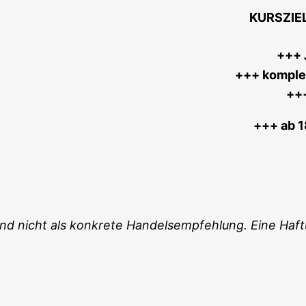
KURSZIE
+++ J
+++ kom­plet
++
+++ ab 1
und nicht als kon­kre­te Han­dels­emp­feh­lung. Eine Ha