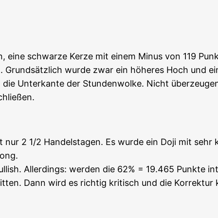
n, eine schwar­ze Ker­ze mit einem Minus von 119 Pun
rund­sätz­lich wur­de zwar ein höhe­res Hoch und ein h
n die Unter­kan­te der Stun­den­wol­ke. Nicht über­zeu­ge
chließen.
nur 2 1/2 Han­dels­ta­gen. Es wur­de ein Doji mit sehr kle
Long.
ul­lish. Aller­dings: wer­den die 62% = 19.465 Punk­te i
ten. Dann wird es rich­tig kri­tisch und die Kor­rek­tur