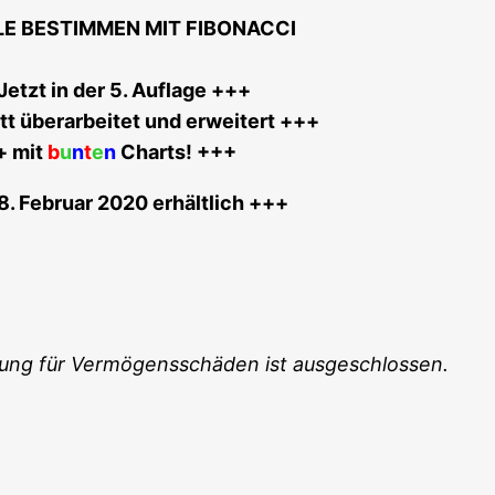
LE BESTIMMEN MIT FIBONACCI
etzt in der 5. Auf­la­ge +++
t über­ar­bei­tet und erwei­tert +++
+ mit
b
u
n
t
e
n
Charts! +++
8. Febru­ar 2020 erhältlich +++
f­tung für Ver­mö­gens­schä­den ist ausgeschlossen.