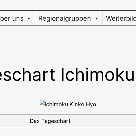
ber uns
Regionalgruppen
Weiterbil
schart Ichimoku
Dax Tages­chart