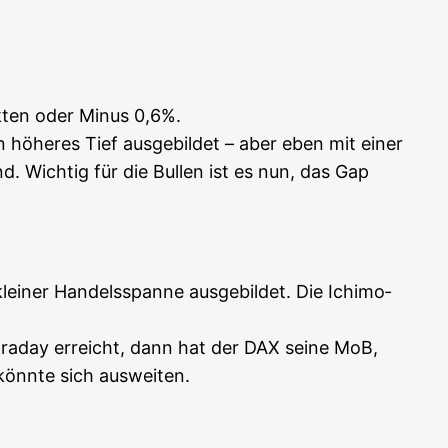
k­ten oder Minus 0,6%.
öhe­res Tief aus­ge­bil­det – aber eben mit einer
nd. Wich­tig für die Bul­len ist es nun, das Gap
i­ner Han­dels­span­ne aus­ge­bil­det. Die Ichi­mo­
ntra­day erreicht, dann hat der DAX sei­ne MoB,
 könn­te sich ausweiten.