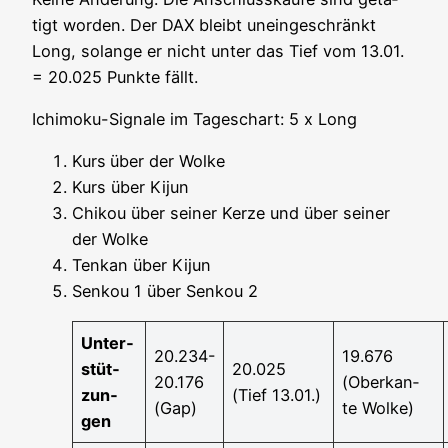
tigt wor­den. Der DAX bleibt unein­ge­schränkt
Long, solan­ge er nicht unter das Tief vom 13.01.
= 20.025 Punk­te fällt.
Ichi­mo­ku-Signa­le im Tages­chart: 5 x Long
Kurs
über der Wolke
Kurs über Kijun
Chi­kou über sei­ner Ker­ze und über sei­ner
der Wolke
Ten­kan über Kijun
Sen­kou 1 über Sen­kou 2
Unter­
20.234-
19.676
stüt­
20.025
20.176
(Ober­kan­
zun­
(Tief 13.01.)
(Gap)
te Wolke)
gen