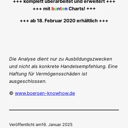
+++ kom­plett über­ar­bei­tet und erwei­tert +++
+++ mit
b
u
n
t
e
n
Charts! +++
+++ ab 18. Febru­ar 2020 erhältlich +++
Die Ana­ly­se dient nur zu Aus­bil­dungs­zwe­cken
und nicht als kon­kre­te Han­dels­emp­feh­lung. Eine
Haf­tung für Ver­mö­gens­schä­den ist
ausgeschlossen.
©
www.boersen-knowhow.de
Veröffentlicht am
16. Januar 2025