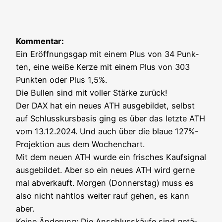
Kom­men­tar:
Ein Eröff­nungs­gap mit einem Plus von 34 Punk­
ten, eine wei­ße Ker­ze mit einem Plus von 303
Punk­ten oder Plus 1,5%.
Die Bul­len sind mit vol­ler Stär­ke zurück!
Der DAX hat ein neu­es ATH aus­ge­bil­det, selbst
auf Schluss­kurs­ba­sis ging es über das letz­te ATH
vom 13.12.2024. Und auch über die blaue 127%-
Projektion aus dem Wochen­chart.
Mit dem neu­en ATH wur­de ein fri­sches Kauf­si­gnal
aus­ge­bil­det. Aber so ein neu­es ATH wird ger­ne
mal abver­kauft. Mor­gen (Don­ners­tag) muss es
also nicht naht­los wei­ter rauf gehen, es kann
aber.
Kei­ne Ände­rung: Die Anschluss­käu­fe sind getä­