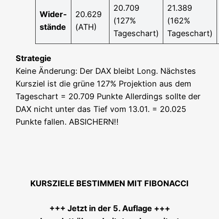
20.709
21.389
Wider­
20.629
(127%
(162%
stän­de
(ATH)
Tageschart)
Tageschart)
Stra­te­gie
Kei­ne Ände­rung: Der DAX bleibt Long. Nächs­tes
Kurs­ziel ist die grü­ne 127% Pro­jek­ti­on aus dem
Tages­chart = 20.709 Punk­te Aller­dings soll­te der
DAX nicht unter das Tief vom 13.01. = 20.025
Punk­te fal­len. ABSICHERN!!
KURSZIELE BESTIMMEN MIT FIBONACCI
+++ Jetzt in der 5. Auf­la­ge +++