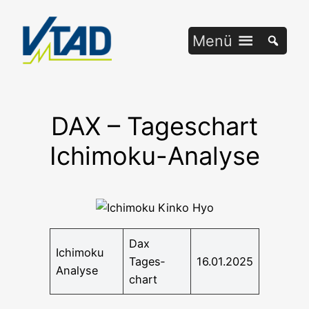
Zum
Inhalt
Menü
springen
DAX – Tageschart
Ichimoku-Analyse
Dax
Ichi­mo­ku
Tages­
16.01.2025
Analyse
chart