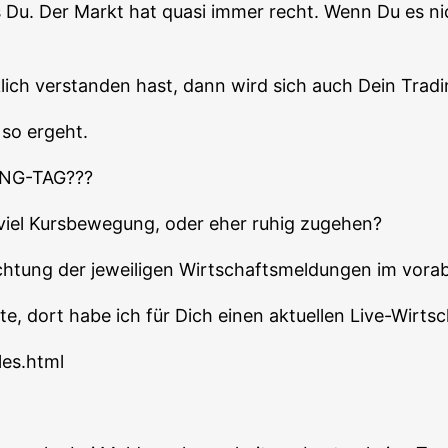
s Du. Der Markt hat qua­si immer recht. Wenn Du es ni
lich ver­stan­den hast, dann wird sich auch Dein Tra­di
 so ergeht.
NG-TAG???
t viel Kurs­be­we­gung, oder eher ruhig zugehen?
ch­tung der jewei­li­gen Wirt­schafts­mel­dun­gen im vor
e, dort habe ich für Dich einen aktu­el­len Live-Wirt­sch
les.html