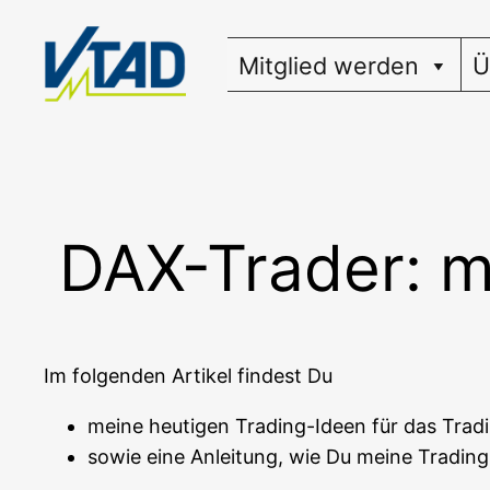
Zum
Inhalt
Mitglied werden
Ü
springen
DAX-Trader: m
Im fol­gen­den Arti­kel fin­dest Du
mei­ne heu­ti­gen Tra­ding-Ideen für das Tra­
sowie eine Anlei­tung, wie Du mei­ne Tra­din