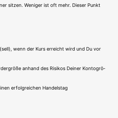
r sit­zen. Weni­ger ist oft mehr. Die­ser Punkt
n (sell), wenn der Kurs erreicht wird und Du vor
er­grö­ße anhand des Risi­kos Dei­ner Kon­to­grö­
einen erfolg­rei­chen Handelstag