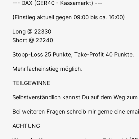
--- DAX (GER40 - Kassamarkt) ---
(Ein­stieg aktu­ell gegen 09:00 bis ca. 16:00)
Long @ 22330
Short @ 22240
Stopp-Loss 25 Punk­te, Take-Pro­fit 40 Punkte.
Mehr­fach­ein­stieg möglich.
TEILGEWINNE
Selbst­ver­ständ­lich kannst Du auf dem Weg zum a
Bei wei­te­ren Fra­gen schreib mir ger­ne eine e
ACHTUNG