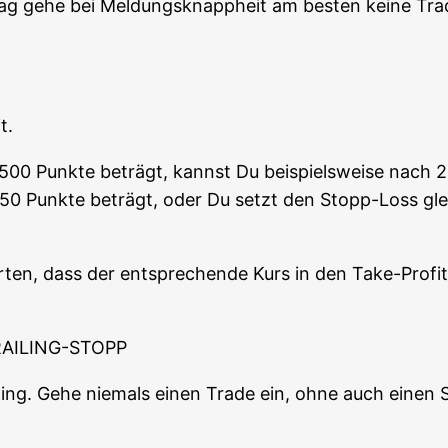
ag gehe bei Mel­dungs­knapp­heit am bes­ten kei­ne Trad
t.
n 500 Punk­te beträgt, kannst Du bei­spiels­wei­se nach 2
50 Punk­te beträgt, oder Du setzt den Stopp-Loss glei
ten, dass der ent­spre­chen­de Kurs in den Take-Pro­fi
AILING-STOPP
ding. Gehe nie­mals einen Trade ein, ohne auch einen St