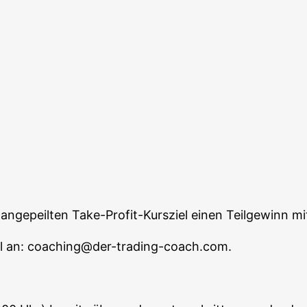
nge­peil­ten Take-Pro­fit-Kurs­ziel einen Teil­ge­winn
mail an: coaching@der-trading-coach.com.