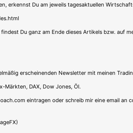
en, erkennst Du am jeweils tages­ak­tu­el­len Wirt­schaft
les.html
n fin­dest Du ganz am Ende die­ses Arti­kels bzw. auf m
egel­mä­ßig erschei­nen­den News­let­ter mit mei­nen Tra­d
orex-Märk­ten, DAX, Dow Jones, Öl.
-coach.com ein­tra­gen oder schreib mir eine email 
tageFX)