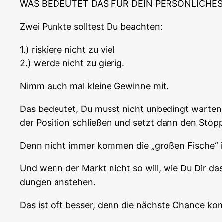
WAS BEDEUTET DAS FÜR DEIN PERSÖNLICHES
Zwei Punk­te soll­test Du beachten:
1.) ris­kie­re nicht zu viel
2.) wer­de nicht zu gierig.
Nimm auch mal klei­ne Gewin­ne mit.
Das bedeu­tet, Du musst nicht unbe­dingt war­te
der Posi­ti­on schlie­ßen und setzt dann den Sto
Denn nicht immer kom­men die „gro­ßen Fische
Und wenn der Markt nicht so will, wie Du Dir das v
dun­gen anstehen.
Das ist oft bes­ser, denn die nächs­te Chan­ce k