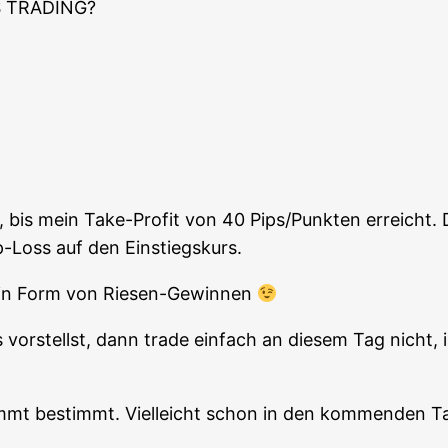
 TRADING?
n, bis mein Take-Pro­fit von 40 Pips/Punkten erreicht
pp-Loss auf den Einstiegskurs.
“ in Form von Riesen-Gewinnen
or­stellst, dann trade ein­fach an die­sem Tag nicht, in
ommt bestimmt. Viel­leicht schon in den kom­men­den T