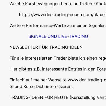
Wel­che Kurs­be­we­gun­gen heu­te auf­tre­ten könn­t
https://www.der-trading-coach.com/aktuel
Wei­te­re Per­for­mance-Wer­te zu mei­nen Signa­le
SIGNALE UND LIVE-TRADING
NEWSLETTER FÜR TRADING-IDEEN
Für alle inter­es­sier­ten Trader bie­te ich einen r
Hier gibt es z.B. inter­es­san­te Ent­ries in den F
Ein­fach auf mei­ner Web­sei­te www.der-trading
te und Kur­se Dich interessieren.
TRADING-IDEEN FÜR HEUTE (Kurs­stel­lung Van