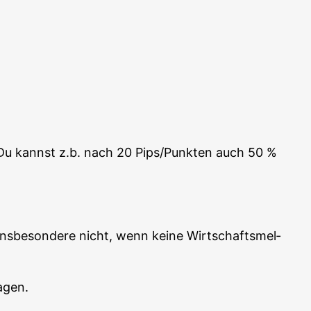
. Du kannst z.b. nach 20 Pips/Punkten auch 50 %
s­be­son­de­re nicht, wenn kei­ne Wirt­schafts­mel­
agen.