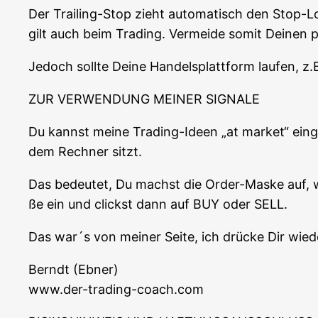
Der Trai­ling-Stop zieht auto­ma­tisch den Stop-L
gilt auch beim Tra­ding. Ver­mei­de somit Dei­nen 
Jedoch soll­te Dei­ne Han­dels­platt­form lau­fen, z
ZUR VERWENDUNG MEINER SIGNALE
Du kannst mei­ne Tra­ding-Ideen „at mar­ket“ ein­g
dem Rech­ner sitzt.
Das bedeu­tet, Du machst die Order-Mas­ke auf, wo
ße ein und clickst dann auf BUY oder SELL.
Das war´s von mei­ner Sei­te, ich drü­cke Dir wie
Berndt (Ebner)
www.der-trading-coach.com