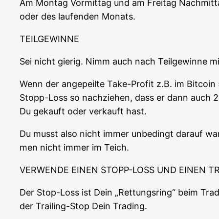
Am Mon­tag Vor­mit­tag und am Frei­tag Nach­mit­t
oder des lau­fen­den Monats.
TEILGEWINNE
Sei nicht gie­rig. Nimm auch nach Teil­ge­win­ne mi
Wenn der ange­peil­te Take-Pro­fit z.B. im Bit­co­i
Stopp-Loss so nach­zie­hen, dass er dann auch 2
Du gekauft oder ver­kauft hast.
Du musst also nicht immer unbe­dingt dar­auf war­
men nicht immer im Teich.
VERWENDE EINEN STOPP-LOSS UND EINEN TR
Der Stop-Loss ist Dein „Ret­tungs­ring“ beim Tra­
der Trai­ling-Stop Dein Trading.