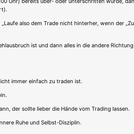
0 Uhr) bereits über- oder unter­schrit­ten wur­de, da
t).
Lau­fe also dem Trade nicht hin­ter­her, wenn der „Zug 
Fehl­aus­bruch ist und dann alles in die ande­re Rich­tu
 nicht immer ein­fach zu traden ist.
in.
, der soll­te lie­ber die Hän­de vom Tra­ding lassen.
inne­re Ruhe und Selbst-Disziplin.