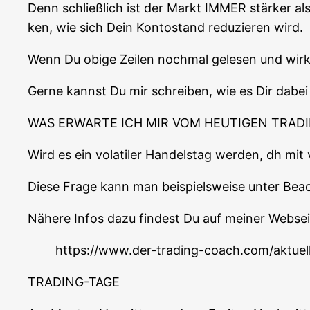
Denn schließ­lich ist der Markt IMMER stär­ker al
ken, wie sich Dein Kon­to­stand redu­zie­ren wird.
Wenn Du obi­ge Zei­len noch­mal gele­sen und wirk­
Ger­ne kannst Du mir schrei­ben, wie es Dir dabei
WAS ERWARTE ICH MIR VOM HEUTIGEN TRADI
Wird es ein vola­ti­ler Han­dels­tag wer­den, dh mi
Die­se Fra­ge kann man bei­spiels­wei­se unter Bea
Nähe­re Infos dazu fin­dest Du auf mei­ner Web­sei­t
https://www.der-trading-coach.com/aktuel
TRADING-TAGE