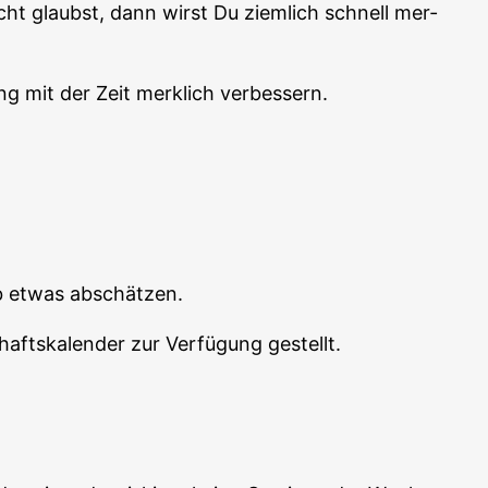
cht glaubst, dann wirst Du ziem­lich schnell mer­
ng mit der Zeit merk­lich verbessern.
­ab etwas abschätzen.
afts­ka­len­der zur Ver­fü­gung gestellt.