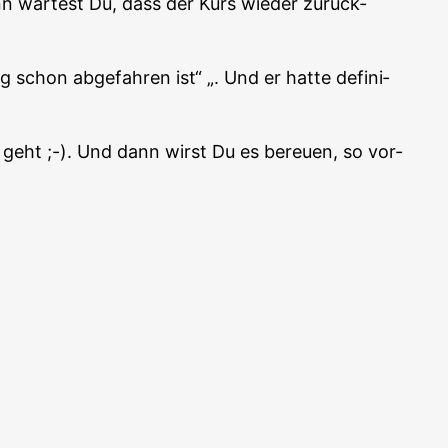
nn war­test Du, dass der Kurs wie­der zurück­
schon abge­fah­ren ist“ „. Und er hat­te defi­ni­
ng geht ;-). Und dann wirst Du es bereu­en, so vor­