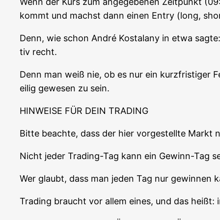
Wenn der Kurs zum ange­ge­be­nen Zeit­punkt (09:0
kommt und machst dann einen Ent­ry (long, shor
Denn, wie schon André Kostala­ny in etwa sag­te: „
tiv recht.
Denn man weiß nie, ob es nur ein kurz­fris­ti­ger 
ei­lig gewe­sen zu sein.
HINWEISE FÜR DEIN TRADING
Bit­te beach­te, dass der hier vor­ge­stell­te Markt
Nicht jeder Tra­ding-Tag kann ein Gewinn-Tag se
Wer glaubt, dass man jeden Tag nur gewin­nen kann
Tra­ding braucht vor allem eines, und das heißt: 