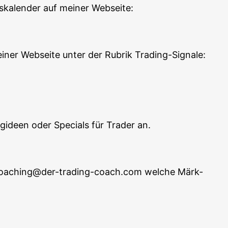
s­ka­len­der auf mei­ner Webseite:
ei­ner Web­sei­te unter der Rubrik Trading-Signale:
ing­ideen oder Spe­cials für Trader an.
an coaching@der-trading-coach.com wel­che Märk­