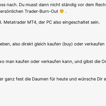
oss nach. Du musst dann nicht stän­dig vor dem Rech­ne
per­sön­li­chen Trader-Burn-Out
.
.B. Metat­rader MT4, der PC also ein­ge­schal­tet sein.
e­ben, also direkt gleich kau­fen (buy) oder ver­kau­fe
 man kau­fen oder ver­kau­fen kann, und gibst die Ord
­der ganz fest die Dau­men für heu­te und wün­sche Dir 