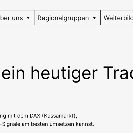
ber uns
Regionalgruppen
Weiterbil
ein heutiger Tra
ding mit dem DAX (Kas­sa­markt),
g-Signa­le am bes­ten umset­zen kannst.