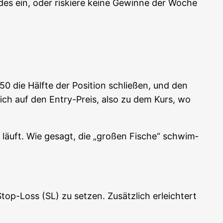
es ein, oder ris­kie­re kei­ne Gewin­ne der Woche
50 die Hälf­te der Posi­ti­on schlie­ßen, und den
ch auf den Ent­ry-Preis, also zu dem Kurs, wo
t läuft. Wie gesagt, die „gro­ßen Fische“ schwim­
op-Loss (SL) zu set­zen. Zusätz­lich erleich­tert