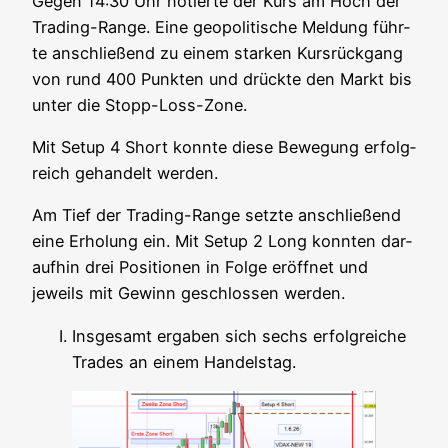
Gegen 14:30 Uhr notier­te der Kurs am Hoch der
Tra­ding-Ran­ge. Eine geo­po­li­ti­sche Mel­dung führ­
te anschlie­ßend zu einem star­ken Kurs­rück­gang
von rund 400 Punk­ten und drück­te den Markt bis
unter die Stopp-Loss-Zone.
Mit Set­up 4 Short konn­te die­se Bewe­gung erfolg­
reich gehan­delt werden.
Am Tief der Tra­ding-Ran­ge setz­te anschlie­ßend
eine Erho­lung ein. Mit Set­up 2 Long konn­ten dar­
auf­hin drei Posi­tio­nen in Fol­ge eröff­net und
jeweils mit Gewinn geschlos­sen werden.
Ins­ge­samt erga­ben sich sechs erfolg­rei­che
Trades an einem Handelstag.