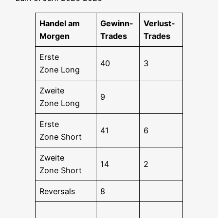
Han­del am
Gewinn-
Ver­lust-
Morgen
Trades
Trades
Ers­te
40
3
Zone Long
Zwei­te
9
Zone Long
Ers­te
41
6
Zone Short
Zwei­te
14
2
Zone Short
Rever­sals
8