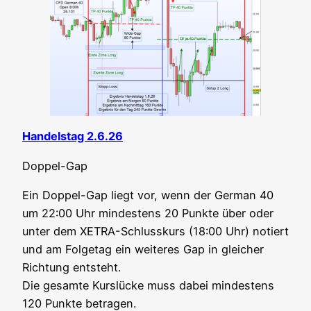
Han­dels­tag 2.6.26
Dop­pel-Gap
Ein Dop­pel-Gap liegt vor, wenn der Ger­man 40
um 22:00 Uhr min­des­tens 20 Punk­te über oder
unter dem XETRA-Schluss­kurs (18:00 Uhr) notiert
und am Fol­ge­tag ein wei­te­res Gap in glei­cher
Rich­tung ent­steht.
Die gesam­te Kurs­lü­cke muss dabei min­des­tens
120 Punk­te betragen.