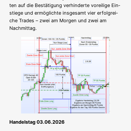
ten auf die Bestä­ti­gung ver­hin­der­te vor­ei­li­ge Ein­
stie­ge und ermög­lich­te ins­ge­samt vier erfolg­rei­
che Trades – zwei am Mor­gen und zwei am
Nachmittag.
Han­dels­tag 03.06.2026