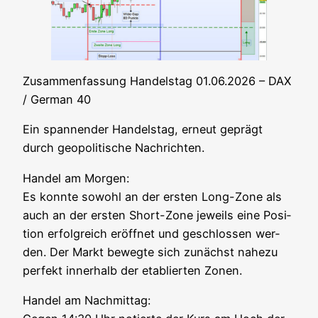
Zusam­men­fas­sung Han­dels­tag 01.06.2026 – DAX
/ Ger­man 40
Ein span­nen­der Han­dels­tag, erneut geprägt
durch geo­po­li­ti­sche Nachrichten.
Han­del am Mor­gen:
Es konn­te sowohl an der ers­ten Long-Zone als
auch an der ers­ten Short-Zone jeweils eine Posi­
ti­on erfolg­reich eröff­net und geschlos­sen wer­
den. Der Markt beweg­te sich zunächst nahe­zu
per­fekt inner­halb der eta­blier­ten Zonen.
Han­del am Nach­mit­tag: