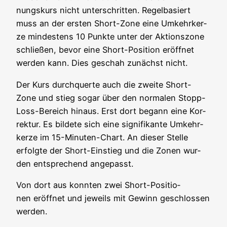
nungs­kurs nicht unter­schrit­ten. Regel­ba­siert
muss an der ers­ten Short-Zone eine Umkehr­ker­
ze min­des­tens 10 Punk­te unter der Akti­ons­zo­ne
schlie­ßen, bevor eine Short-Posi­ti­on eröff­net
wer­den kann. Dies geschah zunächst nicht.
Der Kurs durch­quer­te auch die zwei­te Short-
Zone und stieg sogar über den nor­ma­len Stopp-
Loss-Bereich hin­aus. Erst dort begann eine Kor­
rek­tur. Es bil­de­te sich eine signi­fi­kan­te Umkehr­
ker­ze im 15-Minu­ten-Chart. An die­ser Stel­le
erfolg­te der Short-Ein­stieg und die Zonen wur­
den ent­spre­chend angepasst.
Von dort aus konn­ten zwei Short-Posi­tio­
nen eröff­net und jeweils mit Gewinn geschlos­sen
werden.