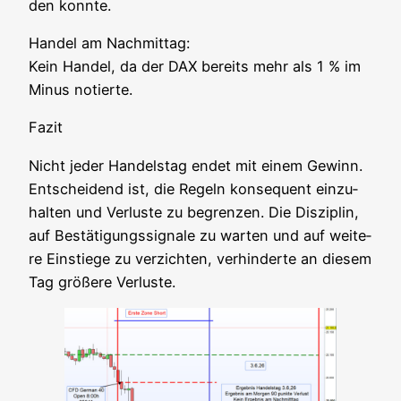
den konnte.
Han­del am Nach­mit­tag:
Kein Han­del, da der DAX bereits mehr als 1 % im
Minus notierte.
Fazit
Nicht jeder Han­dels­tag endet mit einem Gewinn.
Ent­schei­dend ist, die Regeln kon­se­quent ein­zu­
hal­ten und Ver­lus­te zu begren­zen. Die Dis­zi­plin,
auf Bestä­ti­gungs­si­gna­le zu war­ten und auf wei­te­
re Ein­stie­ge zu ver­zich­ten, ver­hin­der­te an die­sem
Tag grö­ße­re Verluste.