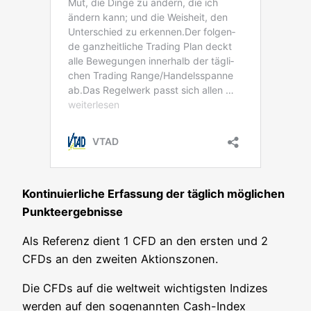
Kon­ti­nu­ier­li­che Erfas­sung der täg­lich mög­li­chen
Punkteergebnisse
Als Refe­renz dient 1 CFD an den ers­ten und 2
CFDs an den zwei­ten Aktionszonen.
Die CFDs auf die welt­weit wich­tigs­ten Indi­zes
wer­den auf den soge­nann­ten Cash-Index