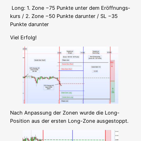
Long: 1. Zone −75 Punk­te unter dem Eröff­nungs­
kurs / 2. Zone −50 Punk­te dar­un­ter / SL −35
Punk­te darunter
Viel Erfolg!
Nach Anpas­sung der Zonen wur­de die Long-
Posi­ti­on aus der ers­ten Long-Zone ausgestoppt.