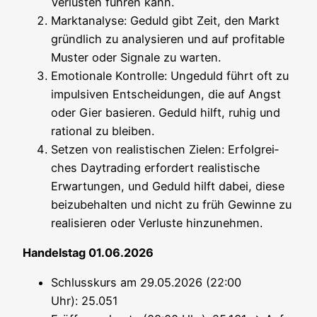
Ver­lus­ten füh­ren kann.
Markt­ana­ly­se: Geduld gibt Zeit, den Markt
gründ­lich zu ana­ly­sie­ren und auf pro­fi­ta­ble
Mus­ter oder Signa­le zu warten.
Emo­tio­na­le Kon­trol­le: Unge­duld führt oft zu
impul­si­ven Ent­schei­dun­gen, die auf Angst
oder Gier basie­ren. Geduld hilft, ruhig und
ratio­nal zu bleiben.
Set­zen von rea­lis­ti­schen Zie­len: Erfolg­rei­
ches Day­tra­ding erfor­dert rea­lis­ti­sche
Erwar­tun­gen, und Geduld hilft dabei, die­se
bei­zu­be­hal­ten und nicht zu früh Gewin­ne zu
rea­li­sie­ren oder Ver­lus­te hinzunehmen.
Han­dels­tag 01.06.2026
Schluss­kurs am 29.05.2026 (22:00
Uhr): 25.051