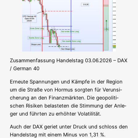
Zusam­men­fas­sung Han­dels­tag 03.06.2026 – DAX
/ Ger­man 40
Erneu­te Span­nun­gen und Kämp­fe in der Regi­on
um die Stra­ße von Hor­mus sorg­ten für Ver­un­si­
che­rung an den Finanz­märk­ten. Die geo­po­li­ti­
schen Risi­ken belas­te­ten die Stim­mung der Anle­
ger und führ­ten zu erhöh­ter Volatilität.
Auch der DAX geriet unter Druck und schloss den
Han­dels­tag mit einem Minus von 1,31 %.