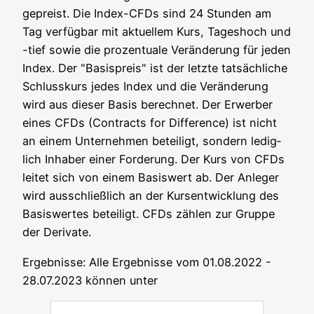
gepreist. Die Index-CFDs sind 24 Stun­den am
Tag ver­füg­bar mit aktu­el­lem Kurs, Tages­hoch und
-tief sowie die pro­zen­tua­le Ver­än­de­rung für jeden
Index. Der "Basis­preis" ist der letz­te tat­säch­li­che
Schluss­kurs jedes Index und die Ver­än­de­rung
wird aus die­ser Basis berech­net. Der Erwer­ber
eines CFDs (Con­tracts for Dif­fe­rence) ist nicht
an einem Unter­neh­men betei­ligt, son­dern ledig­
lich Inha­ber einer For­de­rung. Der Kurs von CFDs
lei­tet sich von einem Basis­wert ab. Der Anle­ger
wird aus­schließ­lich an der Kurs­ent­wick­lung des
Basis­wer­tes betei­ligt. CFDs zäh­len zur Grup­pe
der Derivate.
Ergeb­nis­se: Alle Ergeb­nis­se vom 01.08.2022 -
28.07.2023 kön­nen unter