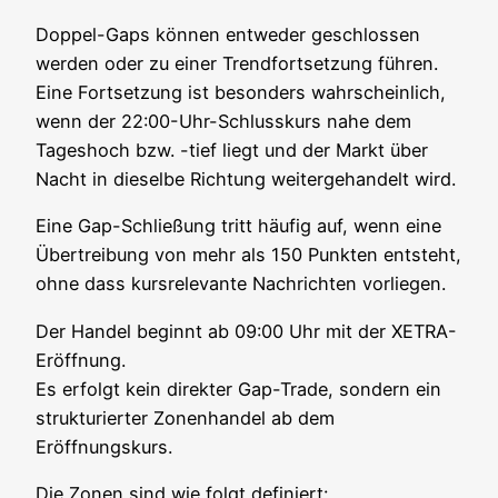
Dop­pel-Gaps kön­nen ent­we­der geschlos­sen
wer­den oder zu einer Trend­fort­set­zung füh­ren.
Eine Fort­set­zung ist beson­ders wahr­schein­lich,
wenn der 22:00-Uhr-Schlusskurs nahe dem
Tages­hoch bzw. -tief liegt und der Markt über
Nacht in die­sel­be Rich­tung wei­ter­ge­han­delt wird.
Eine Gap-Schlie­ßung tritt häu­fig auf, wenn eine
Über­trei­bung von mehr als 150 Punk­ten ent­steht,
ohne dass kurs­re­le­van­te Nach­rich­ten vorliegen.
Der Han­del beginnt ab 09:00 Uhr mit der XETRA-
Eröff­nung.
Es erfolgt kein direk­ter Gap-Trade, son­dern ein
struk­tu­rier­ter Zonen­han­del ab dem
Eröffnungskurs.
Die Zonen sind wie folgt definiert: