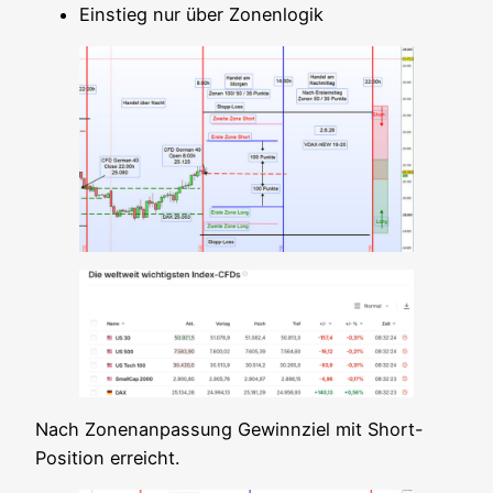
Ein­stieg nur über Zonenlogik
Nach Zonen­an­pas­sung Gewinn­ziel mit Short-
Posi­ti­on erreicht.