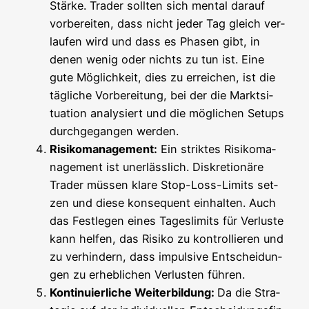
Stär­ke. Trader soll­ten sich men­tal dar­auf
vor­be­rei­ten, dass nicht jeder Tag gleich ver­
lau­fen wird und dass es Pha­sen gibt, in
denen wenig oder nichts zu tun ist. Eine
gute Mög­lich­keit, dies zu errei­chen, ist die
täg­li­che Vor­be­rei­tung, bei der die Markt­si­
tua­ti­on ana­ly­siert und die mög­li­chen Set­ups
durch­ge­gan­gen werden.
Risi­ko­ma­nage­ment:
Ein strik­tes Risi­ko­ma­
nage­ment ist uner­läss­lich. Dis­kre­tio­nä­re
Trader müs­sen kla­re Stop-Loss-Limits set­
zen und die­se kon­se­quent ein­hal­ten. Auch
das Fest­le­gen eines Tages­li­mits für Ver­lus­te
kann hel­fen, das Risi­ko zu kon­trol­lie­ren und
zu ver­hin­dern, dass impul­si­ve Ent­schei­dun­
gen zu erheb­li­chen Ver­lus­ten führen.
Kon­ti­nu­ier­li­che Wei­ter­bil­dung:
Da die Stra­