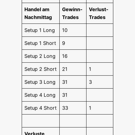
Han­del am
Gewinn-
Ver­lust-
Nachmittag
Trades
Trades
Set­up 1 Long
10
Set­up 1 Short
9
Set­up 2 Long
16
Set­up 2 Short
21
1
Set­up 3 Long
31
3
Set­up 4 Long
31
Set­up 4 Short
33
1
Ver­lus­te