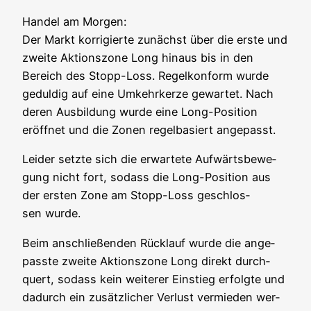
Han­del am Mor­gen:
Der Markt kor­ri­gier­te zunächst über die ers­te und
zwei­te Akti­ons­zo­ne Long hin­aus bis in den
Bereich des Stopp-Loss. Regel­kon­form wur­de
gedul­dig auf eine Umkehr­ker­ze gewar­tet. Nach
deren Aus­bil­dung wur­de eine Long-Posi­ti­on
eröff­net und die Zonen regel­ba­siert angepasst.
Lei­der setz­te sich die erwar­te­te Auf­wärts­be­we­
gung nicht fort, sodass die Long-Posi­ti­on aus
der ers­ten Zone am Stopp-Loss geschlos­
sen wurde.
Beim anschlie­ßen­den Rück­lauf wur­de die ange­
pass­te zwei­te Akti­ons­zo­ne Long direkt durch­
quert, sodass kein wei­te­rer Ein­stieg erfolg­te und
dadurch ein zusätz­li­cher Ver­lust ver­mie­den wer­