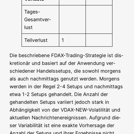
Tages-
Gesamt­ver­
lust
Teil­ver­lust
1
Die beschrie­be­ne FDAX-Tra­ding-Stra­te­gie ist dis­
kre­tio­när und basiert auf der Anwen­dung ver­
schie­de­ner Han­dels­set­ups, die sowohl mor­gens
als auch nach­mit­tags genutzt wer­den. Mor­gens
wer­den in der Regel 2-4 Set­ups und nach­mit­tags
etwa 1-2 Set­ups gehan­delt. Die Anzahl der
gehan­del­ten Set­ups vari­iert jedoch stark in
Abhän­gig­keit von der VDAX-NEW-Vola­ti­li­tät und
aktu­el­len Nach­rich­ten­er­eig­nis­sen. Auf­grund die­
ser Varia­bi­li­tät ist eine exak­te Vor­her­sa­ge der
Anzahl der Set­ups und ihrer Ergeb­nis­se nicht