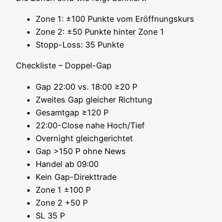
Zone 1: ±100 Punk­te vom Eröffnungskurs
Zone 2: ±50 Punk­te hin­ter Zone 1
Stopp-Loss: 35 Punkte
Check­lis­te – Doppel-Gap
Gap 22:00 vs. 18:00 ≥20 P
Zwei­tes Gap glei­cher Richtung
Gesamt­gap ≥120 P
22:00-Close nahe Hoch/Tief
Over­night gleichgerichtet
Gap >150 P ohne News
Han­del ab 09:00
Kein Gap-Direkt­tra­de
Zone 1 ±100 P
Zone 2 +50 P
SL 35 P