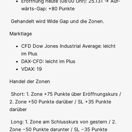
Eröff­nung heu­te (08:00 Uhr): 25.131 → Auf­
wärts-Gap: +80 Punkte
Gehan­delt wird Wide Gap und die Zonen.
Markt­la­ge
CFD Dow Jones Indus­tri­al Avera­ge: leicht
im Plus
DAX-CFD: leicht im Plus
VDAX: 19
Han­del der Zonen
Short: 1. Zone +75 Punk­te über Eröff­nungs­kurs /
2. Zone +50 Punk­te dar­über / SL +35 Punk­te
darüber
Long: 1. Zone am Schluss­kurs von ges­tern / 2.
Zone −50 Punk­te dar­un­ter / SL −35 Punk­te