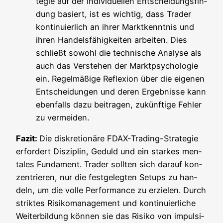
te­gie auf der indi­vi­du­el­len Ent­schei­dungs­fin­
dung basiert, ist es wich­tig, dass Trader
kon­ti­nu­ier­lich an ihrer Markt­kennt­nis und
ihren Han­dels­fä­hig­kei­ten arbei­ten. Dies
schließt sowohl die tech­ni­sche Ana­ly­se als
auch das Ver­ste­hen der Markt­psy­cho­lo­gie
ein. Regel­mä­ßi­ge Refle­xi­on über die eige­nen
Ent­schei­dun­gen und deren Ergeb­nis­se kann
eben­falls dazu bei­tra­gen, zukünf­ti­ge Feh­ler
zu vermeiden.
Fazit:
Die dis­kre­tio­nä­re FDAX-Tra­ding-Stra­te­gie
erfor­dert Dis­zi­plin, Geduld und ein star­kes men­
ta­les Fun­da­ment. Trader soll­ten sich dar­auf kon­
zen­trie­ren, nur die fest­ge­leg­ten Set­ups zu han­
deln, um die vol­le Per­for­mance zu erzie­len. Durch
strik­tes Risi­ko­ma­nage­ment und kon­ti­nu­ier­li­che
Wei­ter­bil­dung kön­nen sie das Risi­ko von impul­si­