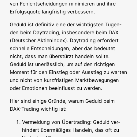
ven Fehl­ent­schei­dun­gen mini­mie­ren und ihre
Erfolgs­quo­te lang­fris­tig verbessern.
Geduld ist defi­ni­tiv eine der wich­tigs­ten Tugen­
den beim Day­tra­ding, ins­be­son­de­re beim DAX
(Deut­scher Akti­en­in­dex). Day­tra­ding erfor­dert
schnel­le Ent­schei­dun­gen, aber das bedeu­tet
nicht, dass man über­stürzt han­deln soll­te.
Geduld ist uner­läss­lich, um auf den rich­ti­gen
Moment für den Ein­stieg oder Aus­stieg zu war­ten
und nicht von kurz­fris­ti­gen Markt­be­we­gun­gen
oder Emo­tio­nen beein­flusst zu werden.
Hier sind eini­ge Grün­de, war­um Geduld beim
DAX-Tra­ding wich­tig ist:
Ver­mei­dung von Über­tra­ding: Geduld ver­
hin­dert über­mä­ßi­ges Han­deln, das oft zu