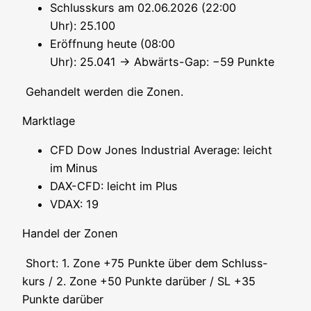
Schluss­kurs am 02.06.2026 (22:00
Uhr): 25.100
Eröff­nung heu­te (08:00
Uhr): 25.041 → Abwärts-Gap: −59 Punkte
Gehan­delt wer­den die Zonen.
Markt­la­ge
CFD Dow Jones Indus­tri­al Avera­ge: leicht
im Minus
DAX-CFD: leicht im Plus
VDAX: 19
Han­del der Zonen
Short: 1. Zone +75 Punk­te über dem Schluss­
kurs / 2. Zone +50 Punk­te dar­über / SL +35
Punk­te darüber