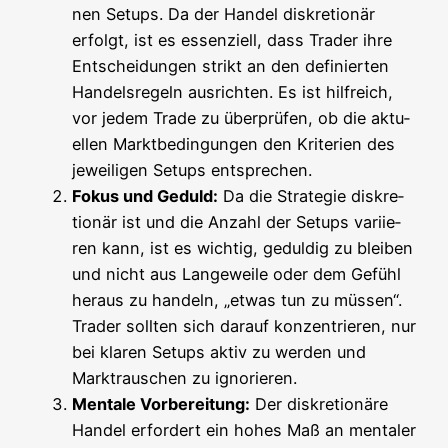
nen Set­ups. Da der Han­del dis­kre­tio­när
erfolgt, ist es essen­zi­ell, dass Trader ihre
Ent­schei­dun­gen strikt an den defi­nier­ten
Han­dels­re­geln aus­rich­ten. Es ist hilf­reich,
vor jedem Trade zu über­prü­fen, ob die aktu­
el­len Markt­be­din­gun­gen den Kri­te­ri­en des
jewei­li­gen Set­ups entsprechen.
Fokus und Geduld:
Da die Stra­te­gie dis­kre­
tio­när ist und die Anzahl der Set­ups vari­ie­
ren kann, ist es wich­tig, gedul­dig zu blei­ben
und nicht aus Lan­ge­wei­le oder dem Gefühl
her­aus zu han­deln, „etwas tun zu müs­sen“.
Trader soll­ten sich dar­auf kon­zen­trie­ren, nur
bei kla­ren Set­ups aktiv zu wer­den und
Markt­rau­schen zu ignorieren.
Men­ta­le Vor­be­rei­tung:
Der dis­kre­tio­nä­re
Han­del erfor­dert ein hohes Maß an men­ta­ler