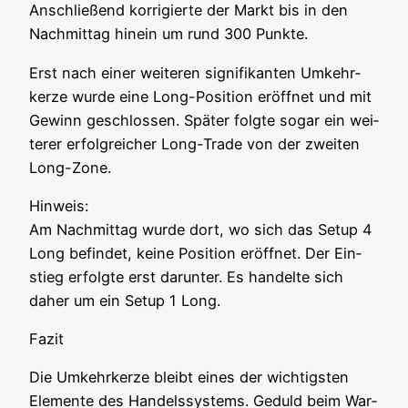
Anschlie­ßend kor­ri­gier­te der Markt bis in den
Nach­mit­tag hin­ein um rund 300 Punkte.
Erst nach einer wei­te­ren signi­fi­kan­ten Umkehr­
ker­ze wur­de eine Long-Posi­ti­on eröff­net und mit
Gewinn geschlos­sen. Spä­ter folg­te sogar ein wei­
te­rer erfolg­rei­cher Long-Trade von der zwei­ten
Long-Zone.
Hin­weis:
Am Nach­mit­tag wur­de dort, wo sich das Set­up 4
Long befin­det, kei­ne Posi­ti­on eröff­net. Der Ein­
stieg erfolg­te erst dar­un­ter. Es han­del­te sich
daher um ein Set­up 1 Long.
Fazit
Die Umkehr­ker­ze bleibt eines der wich­tigs­ten
Ele­men­te des Han­dels­sys­tems. Geduld beim War­