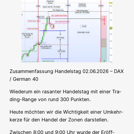
Zusam­men­fas­sung Han­dels­tag 02.06.2026 – DAX
/ Ger­man 40
Wie­der­um ein rasan­ter Han­dels­tag mit einer Tra­
ding-Ran­ge von rund 300 Punkten.
Heu­te möch­ten wir die Wich­tig­keit einer Umkehr­
ker­ze für den Han­del der Zonen darstellen.
Zwi­schen 8:00 und 9:00 Uhr wur­de der Eröff­