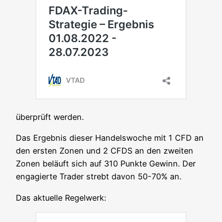
über­prüft werden.
Das Ergeb­nis die­ser Han­dels­wo­che mit 1 CFD an
den ers­ten Zonen und 2 CFDS an den zwei­ten
Zonen beläuft sich auf 310 Punk­te Gewinn. Der
enga­gier­te Trader strebt davon 50-70% an.
Das aktu­el­le Regelwerk: