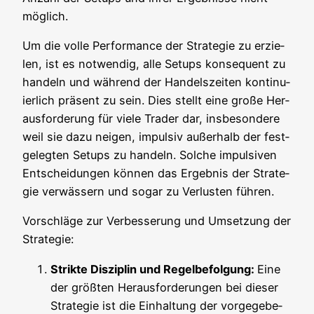
möglich.
Um die vol­le Per­for­mance der Stra­te­gie zu erzie­
len, ist es not­wen­dig, alle Set­ups kon­se­quent zu
han­deln und wäh­rend der Han­dels­zei­ten kon­ti­nu­
ier­lich prä­sent zu sein. Dies stellt eine gro­ße Her­
aus­for­de­rung für vie­le Trader dar, ins­be­son­de­re
weil sie dazu nei­gen, impul­siv außer­halb der fest­
ge­leg­ten Set­ups zu han­deln. Sol­che impul­si­ven
Ent­schei­dun­gen kön­nen das Ergeb­nis der Stra­te­
gie ver­wäs­sern und sogar zu Ver­lus­ten führen.
Vor­schlä­ge zur Ver­bes­se­rung und Umset­zung der
Strategie:
Strik­te Dis­zi­plin und Regel­be­fol­gung:
Eine
der größ­ten Her­aus­for­de­run­gen bei die­ser
Stra­te­gie ist die Ein­hal­tung der vor­ge­ge­be­