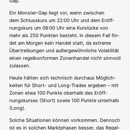
Gap.
Ein Mons­ter-Gap liegt vor, wenn zwi­schen
dem Schluss­kurs um 22:00 Uhr und dem Eröff­
nungs­kurs um 08:00 Uhr eine Kurs­lü­cke von
mehr als 250 Punk­ten besteht. In die­sem Fall fin­
det am Mor­gen kein Han­del statt, da extre­me
Über­trei­bun­gen und außer­ge­wöhn­li­che Vola­ti­li­tät
einen regel­kon­for­men Zonen­han­del nicht sinn­voll
zulassen.
Heu­te hät­ten sich tech­nisch durch­aus Mög­lich­
kei­ten für Short- und Long-Trades erge­ben – mit
Zonen etwa 100 Punk­te ober­halb des Eröff­
nungs­kur­ses (Short) sowie 100 Punk­te unter­halb
(Long).
Sol­che Situa­tio­nen kön­nen vor­kom­men. Den­noch
ist es in sol­chen Markt­pha­sen bes­ser, das Regel­