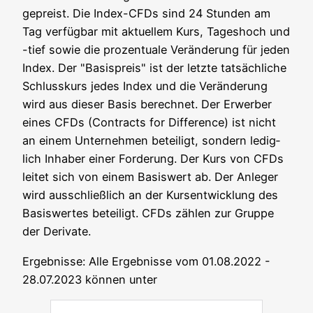
gepreist. Die Index-CFDs sind 24 Stun­den am
Tag ver­füg­bar mit aktu­el­lem Kurs, Tages­hoch und
-tief sowie die pro­zen­tua­le Ver­än­de­rung für jeden
Index. Der "Basis­preis" ist der letz­te tat­säch­li­che
Schluss­kurs jedes Index und die Ver­än­de­rung
wird aus die­ser Basis berech­net. Der Erwer­ber
eines CFDs (Con­tracts for Dif­fe­rence) ist nicht
an einem Unter­neh­men betei­ligt, son­dern ledig­
lich Inha­ber einer For­de­rung. Der Kurs von CFDs
lei­tet sich von einem Basis­wert ab. Der Anle­ger
wird aus­schließ­lich an der Kurs­ent­wick­lung des
Basis­wer­tes betei­ligt. CFDs zäh­len zur Grup­pe
der Derivate.
Ergeb­nis­se: Alle Ergeb­nis­se vom 01.08.2022 -
28.07.2023 kön­nen unter