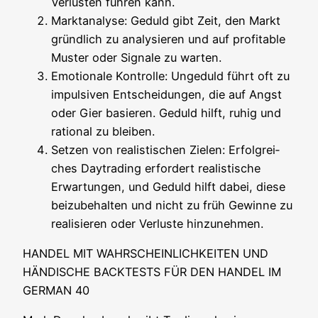
Ver­lus­ten füh­ren kann.
Markt­ana­ly­se: Geduld gibt Zeit, den Markt
gründ­lich zu ana­ly­sie­ren und auf pro­fi­ta­ble
Mus­ter oder Signa­le zu warten.
Emo­tio­na­le Kon­trol­le: Unge­duld führt oft zu
impul­si­ven Ent­schei­dun­gen, die auf Angst
oder Gier basie­ren. Geduld hilft, ruhig und
ratio­nal zu bleiben.
Set­zen von rea­lis­ti­schen Zie­len: Erfolg­rei­
ches Day­tra­ding erfor­dert rea­lis­ti­sche
Erwar­tun­gen, und Geduld hilft dabei, die­se
bei­zu­be­hal­ten und nicht zu früh Gewin­ne zu
rea­li­sie­ren oder Ver­lus­te hinzunehmen.
HANDEL MIT WAHRSCHEINLICHKEITEN UND
HÄNDISCHE BACKTESTS FÜR DEN HANDEL IM
GERMAN 40