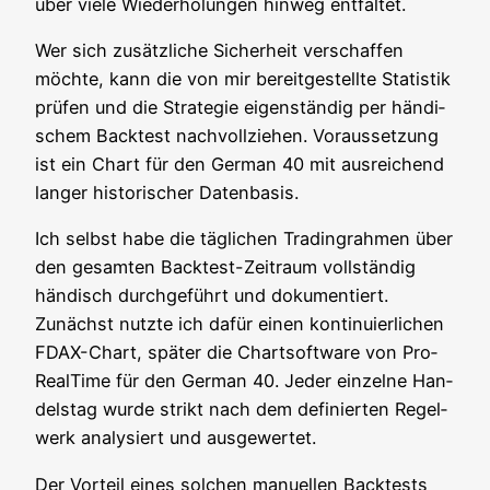
über vie­le Wie­der­ho­lun­gen hin­weg entfaltet.
Wer sich zusätz­li­che Sicher­heit ver­schaf­fen
möch­te, kann die von mir bereit­ge­stell­te Sta­tis­tik
prü­fen und die Stra­te­gie eigen­stän­dig per hän­di­
schem Back­test nach­voll­zie­hen. Vor­aus­set­zung
ist ein Chart für den Ger­man 40 mit aus­rei­chend
lan­ger his­to­ri­scher Datenbasis.
Ich selbst habe die täg­li­chen Tra­ding­rah­men über
den gesam­ten Back­test-Zeit­raum voll­stän­dig
hän­disch durch­ge­führt und doku­men­tiert.
Zunächst nutz­te ich dafür einen kon­ti­nu­ier­li­chen
FDAX-Chart, spä­ter die Chart­soft­ware von Pro­
Real­Time für den Ger­man 40. Jeder ein­zel­ne Han­
dels­tag wur­de strikt nach dem defi­nier­ten Regel­
werk ana­ly­siert und ausgewertet.
Der Vor­teil eines sol­chen manu­el­len Back­tests