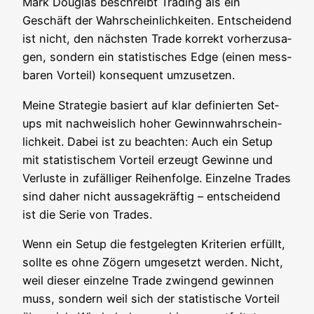
Mark Dou­glas beschreibt Tra­ding als ein
Geschäft der Wahr­schein­lich­kei­ten. Ent­schei­dend
ist nicht, den nächs­ten Trade kor­rekt vor­her­zu­sa­
gen, son­dern ein sta­tis­ti­sches Edge (einen mess­
ba­ren Vor­teil) kon­se­quent umzusetzen.
Mei­ne Stra­te­gie basiert auf klar defi­nier­ten Set­
ups mit nach­weis­lich hoher Gewinn­wahr­schein­
lich­keit. Dabei ist zu beach­ten: Auch ein Set­up
mit sta­tis­ti­schem Vor­teil erzeugt Gewin­ne und
Ver­lus­te in zufäl­li­ger Rei­hen­fol­ge. Ein­zel­ne Trades
sind daher nicht aus­sa­ge­kräf­tig – ent­schei­dend
ist die Serie von Trades.
Wenn ein Set­up die fest­ge­leg­ten Kri­te­ri­en erfüllt,
soll­te es ohne Zögern umge­setzt wer­den. Nicht,
weil die­ser ein­zel­ne Trade zwin­gend gewin­nen
muss, son­dern weil sich der sta­tis­ti­sche Vor­teil