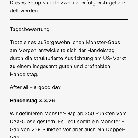
Die­ses Set­up konn­te zwei­mal erfolg­reich gehan­
delt werden.
Tages­be­wer­tung
Trotz eines außer­ge­wöhn­li­chen Mons­ter-Gaps
am Mor­gen ent­wi­ckel­te sich der Han­dels­tag
durch die struk­tu­rier­te Aus­rich­tung am US-Markt
zu einem ins­ge­samt guten und pro­fi­ta­blen
Handelstag.
After all – a good day
Han­dels­tag 3.3.26
Wir defi­nie­ren Mons­ter-Gap ab 250 Punk­ten vom
DAX-Clo­se ges­tern. Es liegt somit ein Mons­ter -
Gap von 259 Punk­ten vor aber auch ein Doppel-
Gap.