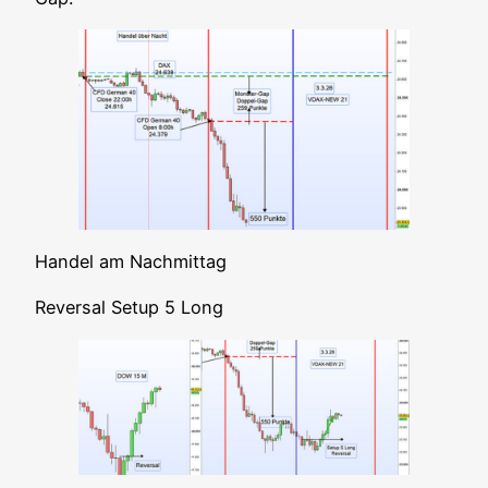
Han­del am Nachmittag
Rever­sal Set­up 5 Long