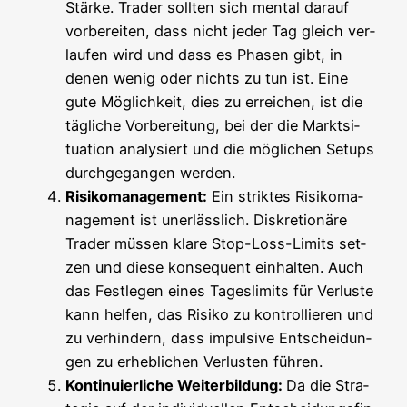
Stär­ke. Trader soll­ten sich men­tal dar­auf
vor­be­rei­ten, dass nicht jeder Tag gleich ver­
lau­fen wird und dass es Pha­sen gibt, in
denen wenig oder nichts zu tun ist. Eine
gute Mög­lich­keit, dies zu errei­chen, ist die
täg­li­che Vor­be­rei­tung, bei der die Markt­si­
tua­ti­on ana­ly­siert und die mög­li­chen Set­ups
durch­ge­gan­gen werden.
Risi­ko­ma­nage­ment:
Ein strik­tes Risi­ko­ma­
nage­ment ist uner­läss­lich. Dis­kre­tio­nä­re
Trader müs­sen kla­re Stop-Loss-Limits set­
zen und die­se kon­se­quent ein­hal­ten. Auch
das Fest­le­gen eines Tages­li­mits für Ver­lus­te
kann hel­fen, das Risi­ko zu kon­trol­lie­ren und
zu ver­hin­dern, dass impul­si­ve Ent­schei­dun­
gen zu erheb­li­chen Ver­lus­ten führen.
Kon­ti­nu­ier­li­che Wei­ter­bil­dung:
Da die Stra­