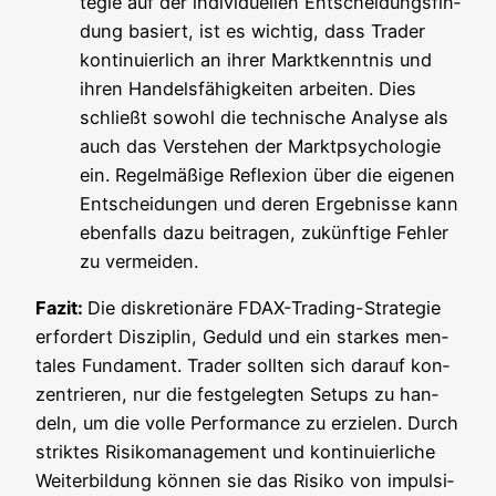
te­gie auf der indi­vi­du­el­len Ent­schei­dungs­fin­
dung basiert, ist es wich­tig, dass Trader
kon­ti­nu­ier­lich an ihrer Markt­kennt­nis und
ihren Han­dels­fä­hig­kei­ten arbei­ten. Dies
schließt sowohl die tech­ni­sche Ana­ly­se als
auch das Ver­ste­hen der Markt­psy­cho­lo­gie
ein. Regel­mä­ßi­ge Refle­xi­on über die eige­nen
Ent­schei­dun­gen und deren Ergeb­nis­se kann
eben­falls dazu bei­tra­gen, zukünf­ti­ge Feh­ler
zu vermeiden.
Fazit:
Die dis­kre­tio­nä­re FDAX-Tra­ding-Stra­te­gie
erfor­dert Dis­zi­plin, Geduld und ein star­kes men­
ta­les Fun­da­ment. Trader soll­ten sich dar­auf kon­
zen­trie­ren, nur die fest­ge­leg­ten Set­ups zu han­
deln, um die vol­le Per­for­mance zu erzie­len. Durch
strik­tes Risi­ko­ma­nage­ment und kon­ti­nu­ier­li­che
Wei­ter­bil­dung kön­nen sie das Risi­ko von impul­si­