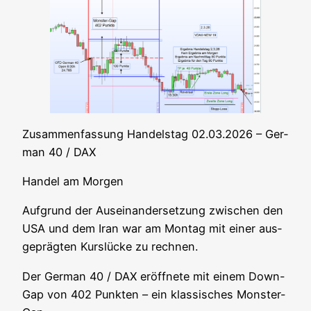
Zusam­men­fas­sung Han­dels­tag 02.03.2026 – Ger­
man 40 / DAX
Han­del am Morgen
Auf­grund der Aus­ein­an­der­set­zung zwi­schen den
USA und dem Iran war am Mon­tag mit einer aus­
ge­präg­ten Kurs­lü­cke zu rechnen.
Der Ger­man 40 / DAX eröff­ne­te mit einem Down-
Gap von 402 Punk­ten – ein klas­si­sches Monster-