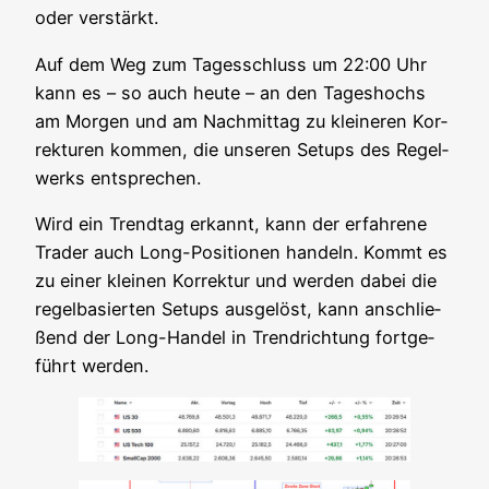
oder verstärkt.
Auf dem Weg zum Tages­schluss um 22:00 Uhr
kann es – so auch heu­te – an den Tages­hochs
am Mor­gen und am Nach­mit­tag zu klei­ne­ren Kor­
rek­tu­ren kom­men, die unse­ren Set­ups des Regel­
werks entsprechen.
Wird ein Trend­tag erkannt, kann der erfah­re­ne
Trader auch Long-Posi­tio­nen han­deln. Kommt es
zu einer klei­nen Kor­rek­tur und wer­den dabei die
regel­ba­sier­ten Set­ups aus­ge­löst, kann anschlie­
ßend der Long-Han­del in Trend­rich­tung fort­ge­
führt werden.