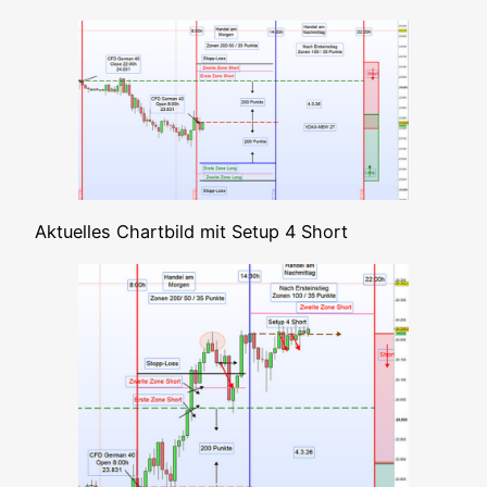
Aktu­el­les Chart­bild mit Set­up 4 Short