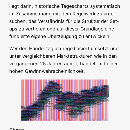
liegt dar­in, his­to­ri­sche Tages­charts sys­te­ma­tisch
im Zusam­men­hang mit dem Regel­werk zu unter­
su­chen, das Ver­ständ­nis für die Struk­tur der Set­
ups zu ver­tie­fen und auf die­ser Grund­la­ge eine
fun­dier­te eige­ne Über­zeu­gung zu entwickeln.
Wer den Han­del täg­lich regel­ba­siert umsetzt und
unter ver­gleich­ba­ren Markt­struk­tu­ren wie in den
ver­gan­ge­nen 25 Jah­ren agiert, han­delt mit einer
hohen Gewinnwahrscheinlichkeit.
Charts