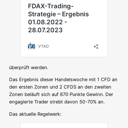
über­prüft werden.
Das Ergeb­nis die­ser Han­dels­wo­che mit 1 CFD an
den ers­ten Zonen und 2 CFDS an den zwei­ten
Zonen beläuft sich auf 670 Punk­te Gewinn. Der
enga­gier­te Trader strebt davon 50-70% an.
Das aktu­el­le Regelwerk: