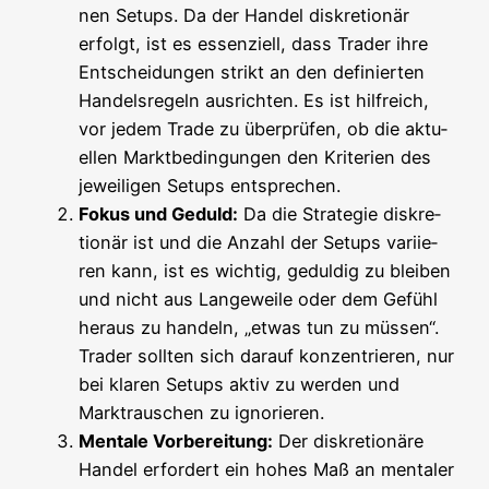
nen Set­ups. Da der Han­del dis­kre­tio­när
erfolgt, ist es essen­zi­ell, dass Trader ihre
Ent­schei­dun­gen strikt an den defi­nier­ten
Han­dels­re­geln aus­rich­ten. Es ist hilf­reich,
vor jedem Trade zu über­prü­fen, ob die aktu­
el­len Markt­be­din­gun­gen den Kri­te­ri­en des
jewei­li­gen Set­ups entsprechen.
Fokus und Geduld:
Da die Stra­te­gie dis­kre­
tio­när ist und die Anzahl der Set­ups vari­ie­
ren kann, ist es wich­tig, gedul­dig zu blei­ben
und nicht aus Lan­ge­wei­le oder dem Gefühl
her­aus zu han­deln, „etwas tun zu müs­sen“.
Trader soll­ten sich dar­auf kon­zen­trie­ren, nur
bei kla­ren Set­ups aktiv zu wer­den und
Markt­rau­schen zu ignorieren.
Men­ta­le Vor­be­rei­tung:
Der dis­kre­tio­nä­re
Han­del erfor­dert ein hohes Maß an men­ta­ler