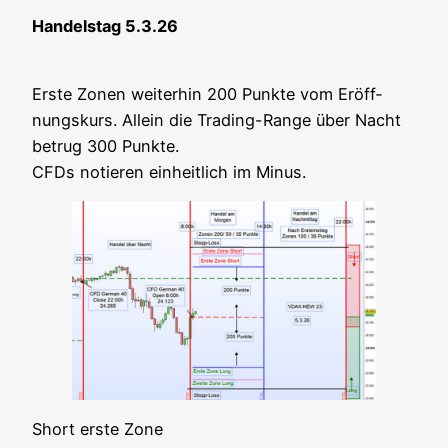
Han­dels­tag 5.3.26
Ers­te Zonen wei­ter­hin 200 Punk­te vom Eröff­
nungs­kurs. Allein die Tra­ding-Ran­ge über Nacht
betrug 300 Punk­te.
CFDs notie­ren ein­heit­lich im Minus.
Short ers­te Zone