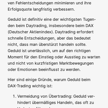
ven Fehl­ent­schei­dun­gen mini­mie­ren und ihre
Erfolgs­quo­te lang­fris­tig verbessern.
Geduld ist defi­ni­tiv eine der wich­tigs­ten Tugen­
den beim Day­tra­ding, ins­be­son­de­re beim DAX
(Deut­scher Akti­en­in­dex). Day­tra­ding erfor­dert
schnel­le Ent­schei­dun­gen, aber das bedeu­tet
nicht, dass man über­stürzt han­deln soll­te.
Geduld ist uner­läss­lich, um auf den rich­ti­gen
Moment für den Ein­stieg oder Aus­stieg zu war­ten
und nicht von kurz­fris­ti­gen Markt­be­we­gun­gen
oder Emo­tio­nen beein­flusst zu werden.
Hier sind eini­ge Grün­de, war­um Geduld beim
DAX-Tra­ding wich­tig ist:
Ver­mei­dung von Über­tra­ding: Geduld ver­
hin­dert über­mä­ßi­ges Han­deln, das oft zu