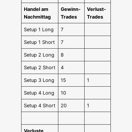
Han­del am
Gewinn-
Ver­lust-
Nachmittag
Trades
Trades
Set­up 1 Long
7
Set­up 1 Short
7
Set­up 2 Long
8
Set­up 2 Short
4
Set­up 3 Long
15
1
Set­up 4 Long
10
Set­up 4 Short
20
1
Ver­lus­te