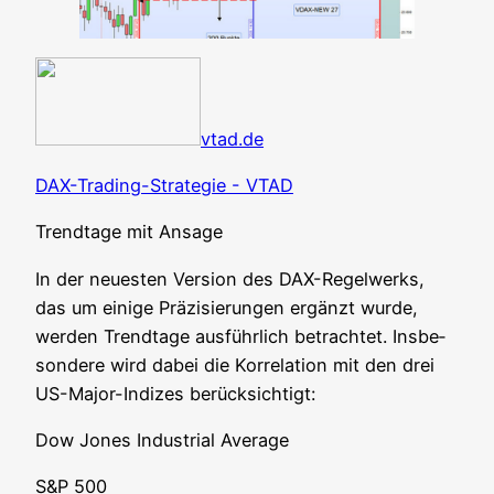
vtad.de
DAX-Tra­ding-Stra­te­gie - VTAD
Trend­ta­ge mit Ansage
In der neu­es­ten Ver­si­on des DAX-Regel­werks,
das um eini­ge Prä­zi­sie­run­gen ergänzt wur­de,
wer­den Trend­ta­ge aus­führ­lich betrach­tet. Ins­be­
son­de­re wird dabei die Kor­re­la­ti­on mit den drei
US-Major-Indi­zes berücksichtigt:
Dow Jones Indus­tri­al Average
S&P 500