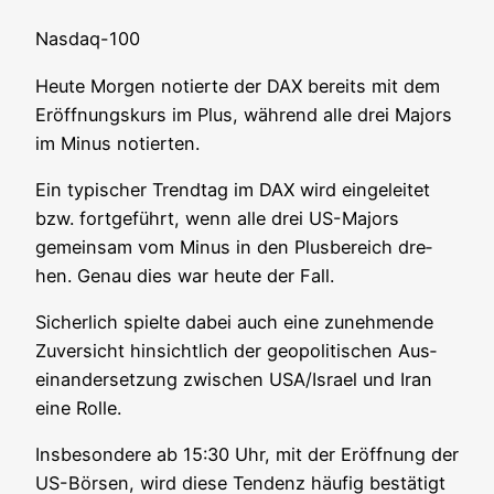
Nasdaq-100
Heu­te Mor­gen notier­te der DAX bereits mit dem
Eröff­nungs­kurs im Plus, wäh­rend alle drei Majors
im Minus notierten.
Ein typi­scher Trend­tag im DAX wird ein­ge­lei­tet
bzw. fort­ge­führt, wenn alle drei US-Majors
gemein­sam vom Minus in den Plus­be­reich dre­
hen. Genau dies war heu­te der Fall.
Sicher­lich spiel­te dabei auch eine zuneh­men­de
Zuver­sicht hin­sicht­lich der geo­po­li­ti­schen Aus­
ein­an­der­set­zung zwi­schen USA/Israel und Iran
eine Rolle.
Ins­be­son­de­re ab 15:30 Uhr, mit der Eröff­nung der
US-Bör­sen, wird die­se Ten­denz häu­fig bestä­tigt