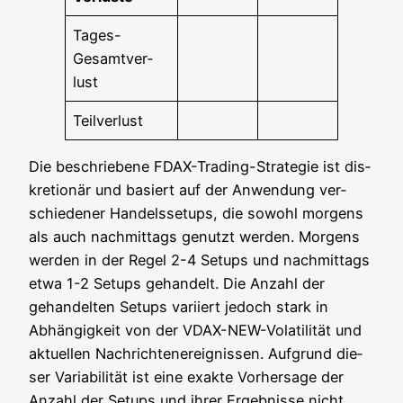
Tages-
Gesamt­ver­
lust
Teil­ver­lust
Die beschrie­be­ne FDAX-Tra­ding-Stra­te­gie ist dis­
kre­tio­när und basiert auf der Anwen­dung ver­
schie­de­ner Han­dels­set­ups, die sowohl mor­gens
als auch nach­mit­tags genutzt wer­den. Mor­gens
wer­den in der Regel 2-4 Set­ups und nach­mit­tags
etwa 1-2 Set­ups gehan­delt. Die Anzahl der
gehan­del­ten Set­ups vari­iert jedoch stark in
Abhän­gig­keit von der VDAX-NEW-Vola­ti­li­tät und
aktu­el­len Nach­rich­ten­er­eig­nis­sen. Auf­grund die­
ser Varia­bi­li­tät ist eine exak­te Vor­her­sa­ge der
Anzahl der Set­ups und ihrer Ergeb­nis­se nicht