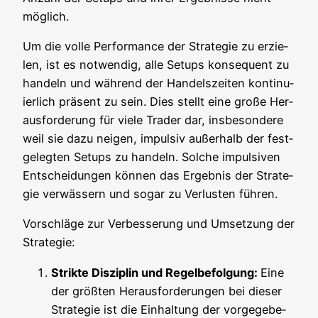
möglich.
Um die vol­le Per­for­mance der Stra­te­gie zu erzie­
len, ist es not­wen­dig, alle Set­ups kon­se­quent zu
han­deln und wäh­rend der Han­dels­zei­ten kon­ti­nu­
ier­lich prä­sent zu sein. Dies stellt eine gro­ße Her­
aus­for­de­rung für vie­le Trader dar, ins­be­son­de­re
weil sie dazu nei­gen, impul­siv außer­halb der fest­
ge­leg­ten Set­ups zu han­deln. Sol­che impul­si­ven
Ent­schei­dun­gen kön­nen das Ergeb­nis der Stra­te­
gie ver­wäs­sern und sogar zu Ver­lus­ten führen.
Vor­schlä­ge zur Ver­bes­se­rung und Umset­zung der
Strategie:
Strik­te Dis­zi­plin und Regel­be­fol­gung:
Eine
der größ­ten Her­aus­for­de­run­gen bei die­ser
Stra­te­gie ist die Ein­hal­tung der vor­ge­ge­be­