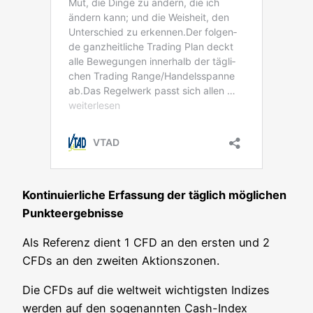
Kon­ti­nu­ier­li­che Erfas­sung der täg­lich mög­li­chen
Punkteergebnisse
Als Refe­renz dient 1 CFD an den ers­ten und 2
CFDs an den zwei­ten Aktionszonen.
Die CFDs auf die welt­weit wich­tigs­ten Indi­zes
wer­den auf den soge­nann­ten Cash-Index