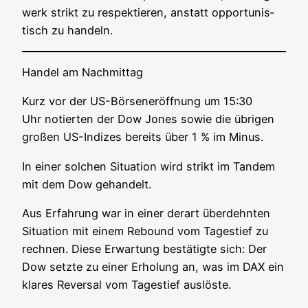
werk strikt zu respek­tie­ren, anstatt oppor­tu­nis­
tisch zu handeln.
Han­del am Nachmittag
Kurz vor der US-Bör­sener­öff­nung um 15:30
Uhr notier­ten der Dow Jones sowie die übri­gen
gro­ßen US-Indi­zes bereits über 1 % im Minus.
In einer sol­chen Situa­ti­on wird strikt im Tan­dem
mit dem Dow gehandelt.
Aus Erfah­rung war in einer der­art über­dehn­ten
Situa­ti­on mit einem Rebound vom Tages­tief zu
rech­nen. Die­se Erwar­tung bestä­tig­te sich: Der
Dow setz­te zu einer Erho­lung an, was im DAX ein
kla­res Rever­sal vom Tages­tief auslöste.