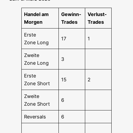
Han­del am
Gewinn-
Ver­lust-
Morgen
Trades
Trades
Ers­te
17
1
Zone Long
Zwei­te
3
Zone Long
Ers­te
15
2
Zone Short
Zwei­te
6
Zone Short
Rever­sals
6