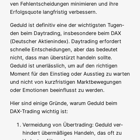
ven Fehl­ent­schei­dun­gen mini­mie­ren und ihre
Erfolgs­quo­te lang­fris­tig verbessern.
Geduld ist defi­ni­tiv eine der wich­tigs­ten Tugen­
den beim Day­tra­ding, ins­be­son­de­re beim DAX
(Deut­scher Akti­en­in­dex). Day­tra­ding erfor­dert
schnel­le Ent­schei­dun­gen, aber das bedeu­tet
nicht, dass man über­stürzt han­deln soll­te.
Geduld ist uner­läss­lich, um auf den rich­ti­gen
Moment für den Ein­stieg oder Aus­stieg zu war­ten
und nicht von kurz­fris­ti­gen Markt­be­we­gun­gen
oder Emo­tio­nen beein­flusst zu werden.
Hier sind eini­ge Grün­de, war­um Geduld beim
DAX-Tra­ding wich­tig ist:
Ver­mei­dung von Über­tra­ding: Geduld ver­
hin­dert über­mä­ßi­ges Han­deln, das oft zu