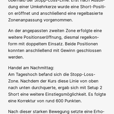
dung einer Umkehr­ker­ze wur­de eine Short-Posi­ti­
on eröff­net und anschlie­ßend eine regel­ba­sier­te
Zonen­an­pas­sung vorgenommen.
An der ange­pass­ten zwei­ten Zone erfolg­te eine
wei­te­re Posi­ti­ons­er­öff­nung, dies­mal regel­kon­
form mit dop­pel­tem Ein­satz. Bei­de Posi­tio­nen
konn­ten anschlie­ßend mit Gewinn geschlos­sen
werden.
Han­del am Nach­mit­tag:
Am Tages­hoch befand sich die Stopp-Loss-
Zone. Nach­dem der Kurs die­se Linie von oben
nach unten durch­quer­te, ergab sich mit Set­up 2
Short eine wei­te­re Ein­stiegs­mög­lich­keit. Es folg­te
eine Kor­rek­tur von rund 600 Punkten.
Nach die­ser star­ken Bewe­gung setz­te eine Erho­