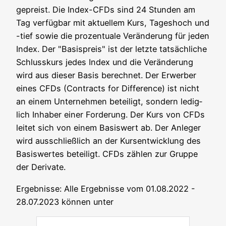
gepreist. Die Index-CFDs sind 24 Stun­den am
Tag ver­füg­bar mit aktu­el­lem Kurs, Tages­hoch und
-tief sowie die pro­zen­tua­le Ver­än­de­rung für jeden
Index. Der "Basis­preis" ist der letz­te tat­säch­li­che
Schluss­kurs jedes Index und die Ver­än­de­rung
wird aus die­ser Basis berech­net. Der Erwer­ber
eines CFDs (Con­tracts for Dif­fe­rence) ist nicht
an einem Unter­neh­men betei­ligt, son­dern ledig­
lich Inha­ber einer For­de­rung. Der Kurs von CFDs
lei­tet sich von einem Basis­wert ab. Der Anle­ger
wird aus­schließ­lich an der Kurs­ent­wick­lung des
Basis­wer­tes betei­ligt. CFDs zäh­len zur Grup­pe
der Derivate.
Ergeb­nis­se: Alle Ergeb­nis­se vom 01.08.2022 -
28.07.2023 kön­nen unter