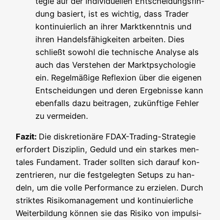
te­gie auf der indi­vi­du­el­len Ent­schei­dungs­fin­
dung basiert, ist es wich­tig, dass Trader
kon­ti­nu­ier­lich an ihrer Markt­kennt­nis und
ihren Han­dels­fä­hig­kei­ten arbei­ten. Dies
schließt sowohl die tech­ni­sche Ana­ly­se als
auch das Ver­ste­hen der Markt­psy­cho­lo­gie
ein. Regel­mä­ßi­ge Refle­xi­on über die eige­nen
Ent­schei­dun­gen und deren Ergeb­nis­se kann
eben­falls dazu bei­tra­gen, zukünf­ti­ge Feh­ler
zu vermeiden.
Fazit:
Die dis­kre­tio­nä­re FDAX-Tra­ding-Stra­te­gie
erfor­dert Dis­zi­plin, Geduld und ein star­kes men­
ta­les Fun­da­ment. Trader soll­ten sich dar­auf kon­
zen­trie­ren, nur die fest­ge­leg­ten Set­ups zu han­
deln, um die vol­le Per­for­mance zu erzie­len. Durch
strik­tes Risi­ko­ma­nage­ment und kon­ti­nu­ier­li­che
Wei­ter­bil­dung kön­nen sie das Risi­ko von impul­si­