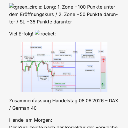
Long: 1. Zone −100 Punk­te unter
dem Eröff­nungs­kurs / 2. Zone −50 Punk­te dar­un­
ter / SL −35 Punk­te darunter
Viel Erfolg!
Zusam­men­fas­sung Han­dels­tag 08.06.2026 – DAX
/ Ger­man 40
Han­del am Mor­gen:
Der Kurs zeig­te nach der Kor­rek­tur der Vor­wo­che