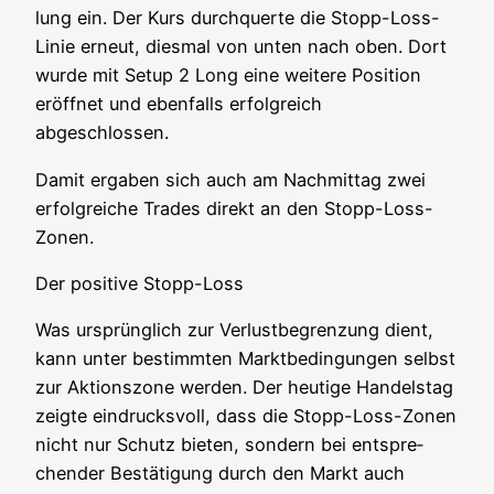
lung ein. Der Kurs durch­quer­te die Stopp-Loss-
Linie erneut, dies­mal von unten nach oben. Dort
wur­de mit Set­up 2 Long eine wei­te­re Posi­ti­on
eröff­net und eben­falls erfolg­reich
abgeschlossen.
Damit erga­ben sich auch am Nach­mit­tag zwei
erfolg­rei­che Trades direkt an den Stopp-Loss-
Zonen.
Der posi­ti­ve Stopp-Loss
Was ursprüng­lich zur Ver­lust­be­gren­zung dient,
kann unter bestimm­ten Markt­be­din­gun­gen selbst
zur Akti­ons­zo­ne wer­den. Der heu­ti­ge Han­dels­tag
zeig­te ein­drucks­voll, dass die Stopp-Loss-Zonen
nicht nur Schutz bie­ten, son­dern bei ent­spre­
chen­der Bestä­ti­gung durch den Markt auch