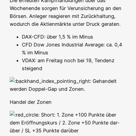
Die erneu­ten Kampf­hand­lun­gen über das
Wochen­en­de sor­gen für Ver­un­si­che­rung an den
Bör­sen. Anle­ger reagie­ren mit Zurück­hal­tung,
wodurch die Akti­en­märk­te unter Druck geraten.
DAX-CFD: über 1,5 % im Minus
CFD Dow Jones Indus­tri­al Avera­ge: ca. 0,4
% im Minus
VDAX: am Frei­tag noch bei 19, Ten­denz
steigend
Gehan­delt
wer­den Dop­pel-Gap und Zonen.
Han­del der Zonen
Short: 1. Zone +100 Punk­te über
dem Eröff­nungs­kurs / 2. Zone +50 Punk­te dar­
über / SL +35 Punk­te darüber