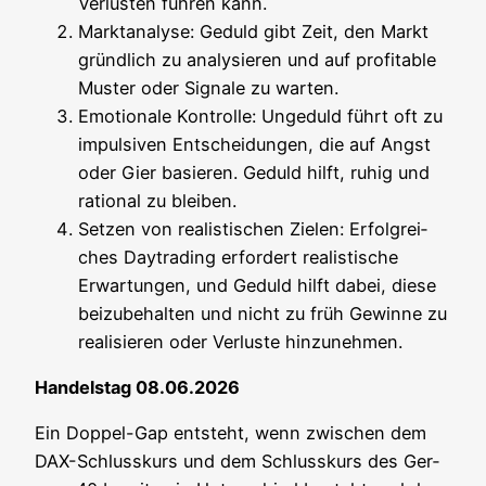
Ver­lus­ten füh­ren kann.
Markt­ana­ly­se: Geduld gibt Zeit, den Markt
gründ­lich zu ana­ly­sie­ren und auf pro­fi­ta­ble
Mus­ter oder Signa­le zu warten.
Emo­tio­na­le Kon­trol­le: Unge­duld führt oft zu
impul­si­ven Ent­schei­dun­gen, die auf Angst
oder Gier basie­ren. Geduld hilft, ruhig und
ratio­nal zu bleiben.
Set­zen von rea­lis­ti­schen Zie­len: Erfolg­rei­
ches Day­tra­ding erfor­dert rea­lis­ti­sche
Erwar­tun­gen, und Geduld hilft dabei, die­se
bei­zu­be­hal­ten und nicht zu früh Gewin­ne zu
rea­li­sie­ren oder Ver­lus­te hinzunehmen.
Han­dels­tag 08.06.2026
Ein Dop­pel-Gap ent­steht, wenn zwi­schen dem
DAX-Schluss­kurs und dem Schluss­kurs des Ger­