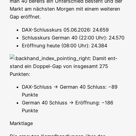
man 40 bereits ein Unter­schied besteht und der
Markt am nächs­ten Mor­gen mit einem wei­te­ren
Gap eröffnet.
DAX-Schluss­kurs 05.06.2026: 24.659
Schluss­kurs Ger­man 40 (22:00 Uhr): 24.570
Eröff­nung heu­te (08:00 Uhr): 24.384
Damit ent­
stand ein Dop­pel-Gap von ins­ge­samt 275
Punkten:
DAX-Schluss → Ger­man 40 Schluss: −89
Punkte
Ger­man 40 Schluss → Eröff­nung: −186
Punkte
Markt­la­ge