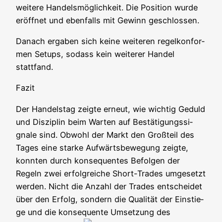
wei­te­re Han­dels­mög­lich­keit. Die Posi­ti­on wur­de
eröff­net und eben­falls mit Gewinn geschlossen.
Danach erga­ben sich kei­ne wei­te­ren regel­kon­for­
men Set­ups, sodass kein wei­te­rer Han­del
stattfand.
Fazit
Der Han­dels­tag zeig­te erneut, wie wich­tig Geduld
und Dis­zi­plin beim War­ten auf Bestä­ti­gungs­si­
gna­le sind. Obwohl der Markt den Groß­teil des
Tages eine star­ke Auf­wärts­be­we­gung zeig­te,
konn­ten durch kon­se­quen­tes Befol­gen der
Regeln zwei erfolg­rei­che Short-Trades umge­setzt
wer­den. Nicht die Anzahl der Trades ent­schei­det
über den Erfolg, son­dern die Qua­li­tät der Ein­stie­
ge und die kon­se­quen­te Umset­zung des