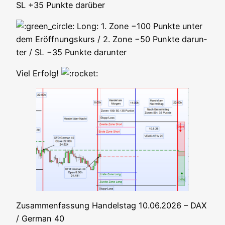
SL +35 Punk­te darüber
Long: 1. Zone −100 Punk­te unter
dem Eröff­nungs­kurs / 2. Zone −50 Punk­te dar­un­
ter / SL −35 Punk­te darunter
Viel Erfolg!
Zusam­men­fas­sung Han­dels­tag 10.06.2026 – DAX
/ Ger­man 40