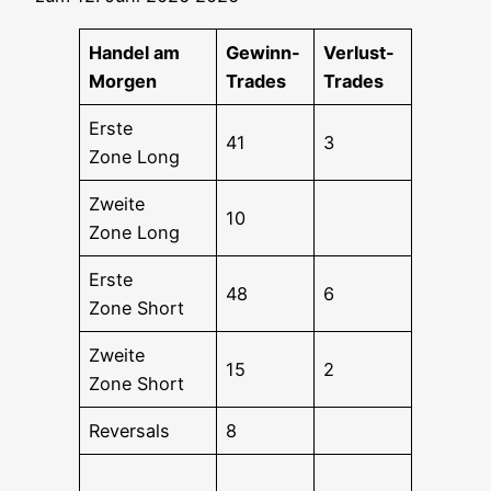
Han­del am
Gewinn-
Ver­lust-
Morgen
Trades
Trades
Ers­te
41
3
Zone Long
Zwei­te
10
Zone Long
Ers­te
48
6
Zone Short
Zwei­te
15
2
Zone Short
Rever­sals
8