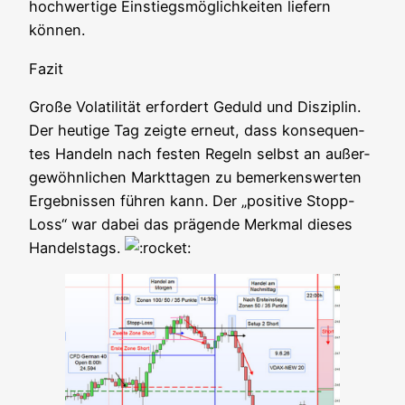
hoch­wer­ti­ge Ein­stiegs­mög­lich­kei­ten lie­fern
können.
Fazit
Gro­ße Vola­ti­li­tät erfor­dert Geduld und Dis­zi­plin.
Der heu­ti­ge Tag zeig­te erneut, dass kon­se­quen­
tes Han­deln nach fes­ten Regeln selbst an außer­
ge­wöhn­li­chen Markt­ta­gen zu bemer­kens­wer­ten
Ergeb­nis­sen füh­ren kann. Der „posi­ti­ve Stopp-
Loss“ war dabei das prä­gen­de Merk­mal die­ses
Handelstags.