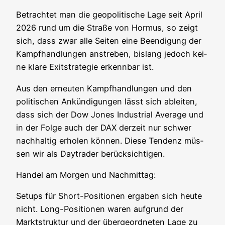
Betrach­tet man die geo­po­li­ti­sche Lage seit April
2026 rund um die Stra­ße von Hor­mus, so zeigt
sich, dass zwar alle Sei­ten eine Been­di­gung der
Kampf­hand­lun­gen anstre­ben, bis­lang jedoch kei­
ne kla­re Exit­stra­te­gie erkenn­bar ist.
Aus den erneu­ten Kampf­hand­lun­gen und den
poli­ti­schen Ankün­di­gun­gen lässt sich ablei­ten,
dass sich der Dow Jones Indus­tri­al Avera­ge und
in der Fol­ge auch der DAX der­zeit nur schwer
nach­hal­tig erho­len kön­nen. Die­se Ten­denz müs­
sen wir als Day­trader berücksichtigen.
Han­del am Mor­gen und Nachmittag:
Set­ups für Short-Posi­tio­nen erga­ben sich heu­te
nicht. Long-Posi­tio­nen waren auf­grund der
Markt­struk­tur und der über­ge­ord­ne­ten Lage zu