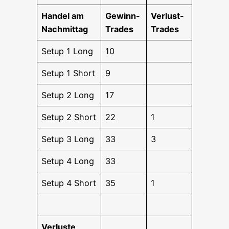
Han­del am
Gewinn-
Ver­lust-
Nachmittag
Trades
Trades
Set­up 1 Long
10
Set­up 1 Short
9
Set­up 2 Long
17
Set­up 2 Short
22
1
Set­up 3 Long
33
3
Set­up 4 Long
33
Set­up 4 Short
35
1
Ver­lus­te