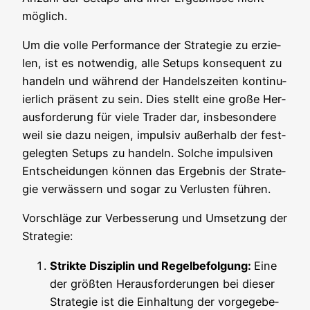
möglich.
Um die vol­le Per­for­mance der Stra­te­gie zu erzie­
len, ist es not­wen­dig, alle Set­ups kon­se­quent zu
han­deln und wäh­rend der Han­dels­zei­ten kon­ti­nu­
ier­lich prä­sent zu sein. Dies stellt eine gro­ße Her­
aus­for­de­rung für vie­le Trader dar, ins­be­son­de­re
weil sie dazu nei­gen, impul­siv außer­halb der fest­
ge­leg­ten Set­ups zu han­deln. Sol­che impul­si­ven
Ent­schei­dun­gen kön­nen das Ergeb­nis der Stra­te­
gie ver­wäs­sern und sogar zu Ver­lus­ten führen.
Vor­schlä­ge zur Ver­bes­se­rung und Umset­zung der
Strategie:
Strik­te Dis­zi­plin und Regel­be­fol­gung:
Eine
der größ­ten Her­aus­for­de­run­gen bei die­ser
Stra­te­gie ist die Ein­hal­tung der vor­ge­ge­be­