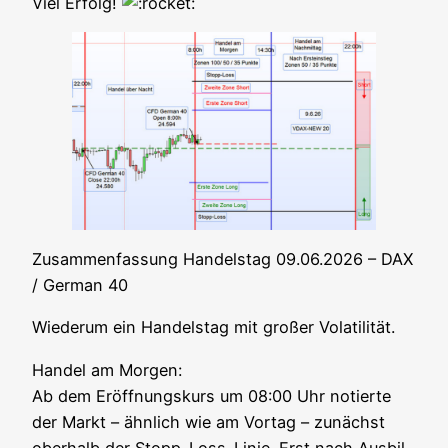
Viel Erfolg!
Zusam­men­fas­sung Han­dels­tag 09.06.2026 – DAX
/ Ger­man 40
Wie­der­um ein Han­dels­tag mit gro­ßer Volatilität.
Han­del am Mor­gen:
Ab dem Eröff­nungs­kurs um 08:00 Uhr notier­te
der Markt – ähn­lich wie am Vor­tag – zunächst
ober­halb der Stopp-Loss-Linie. Erst nach Aus­bil­