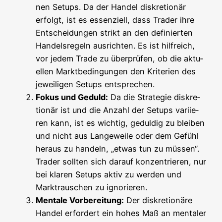
nen Set­ups. Da der Han­del dis­kre­tio­när
erfolgt, ist es essen­zi­ell, dass Trader ihre
Ent­schei­dun­gen strikt an den defi­nier­ten
Han­dels­re­geln aus­rich­ten. Es ist hilf­reich,
vor jedem Trade zu über­prü­fen, ob die aktu­
el­len Markt­be­din­gun­gen den Kri­te­ri­en des
jewei­li­gen Set­ups entsprechen.
Fokus und Geduld:
Da die Stra­te­gie dis­kre­
tio­när ist und die Anzahl der Set­ups vari­ie­
ren kann, ist es wich­tig, gedul­dig zu blei­ben
und nicht aus Lan­ge­wei­le oder dem Gefühl
her­aus zu han­deln, „etwas tun zu müs­sen“.
Trader soll­ten sich dar­auf kon­zen­trie­ren, nur
bei kla­ren Set­ups aktiv zu wer­den und
Markt­rau­schen zu ignorieren.
Men­ta­le Vor­be­rei­tung:
Der dis­kre­tio­nä­re
Han­del erfor­dert ein hohes Maß an men­ta­ler