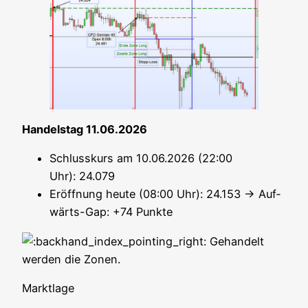
Han­dels­tag 11.06.2026
Schluss­kurs am 10.06.2026 (22:00
Uhr): 24.079
Eröff­nung heu­te (08:00 Uhr): 24.153 → Auf­
wärts-Gap: +74 Punkte
Gehan­delt
wer­den die Zonen.
Markt­la­ge