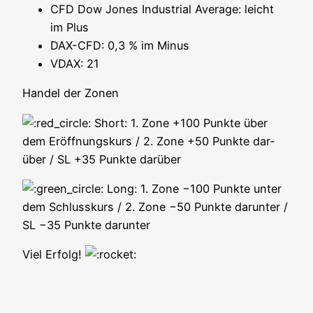
CFD Dow Jones Indus­tri­al Avera­ge: leicht
im Plus
DAX-CFD: 0,3 % im Minus
VDAX: 21
Han­del der Zonen
Short: 1. Zone +100 Punk­te über
dem Eröff­nungs­kurs / 2. Zone +50 Punk­te dar­
über / SL +35 Punk­te darüber
Long: 1. Zone −100 Punk­te unter
dem Schluss­kurs / 2. Zone −50 Punk­te dar­un­ter /
SL −35 Punk­te darunter
Viel Erfolg!