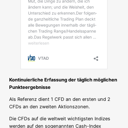
Kon­ti­nu­ier­li­che Erfas­sung der täg­lich mög­li­chen
Punkteergebnisse
Als Refe­renz dient 1 CFD an den ers­ten und 2
CFDs an den zwei­ten Aktionszonen.
Die CFDs auf die welt­weit wich­tigs­ten Indi­zes
wer­den auf den soge­nann­ten Cash-Index