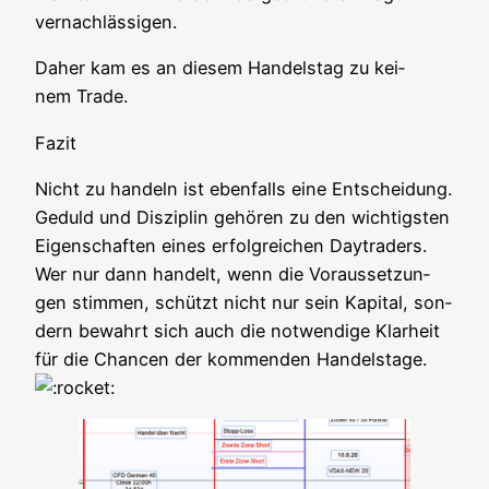
vernachlässigen.
Daher kam es an die­sem Han­dels­tag zu kei­
nem Trade.
Fazit
Nicht zu han­deln ist eben­falls eine Ent­schei­dung.
Geduld und Dis­zi­plin gehö­ren zu den wich­tigs­ten
Eigen­schaf­ten eines erfolg­rei­chen Day­trad­ers.
Wer nur dann han­delt, wenn die Vor­aus­set­zun­
gen stim­men, schützt nicht nur sein Kapi­tal, son­
dern bewahrt sich auch die not­wen­di­ge Klar­heit
für die Chan­cen der kom­men­den Handelstage.