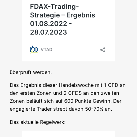
über­prüft werden.
Das Ergeb­nis die­ser Han­dels­wo­che mit 1 CFD an
den ers­ten Zonen und 2 CFDS an den zwei­ten
Zonen beläuft sich auf 600 Punk­te Gewinn. Der
enga­gier­te Trader strebt davon 50-70% an.
Das aktu­el­le Regelwerk: