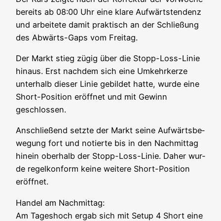
bereits ab 08:00 Uhr eine kla­re Auf­wärts­ten­denz
und arbei­te­te damit prak­tisch an der Schlie­ßung
des Abwärts-Gaps vom Freitag.
Der Markt stieg zügig über die Stopp-Loss-Linie
hin­aus. Erst nach­dem sich eine Umkehr­ker­ze
unter­halb die­ser Linie gebil­det hat­te, wur­de eine
Short-Posi­ti­on eröff­net und mit Gewinn
geschlossen.
Anschlie­ßend setz­te der Markt sei­ne Auf­wärts­be­
we­gung fort und notier­te bis in den Nach­mit­tag
hin­ein ober­halb der Stopp-Loss-Linie. Daher wur­
de regel­kon­form kei­ne wei­te­re Short-Posi­ti­on
eröffnet.
Han­del am Nach­mit­tag:
Am Tages­hoch ergab sich mit Set­up 4 Short eine