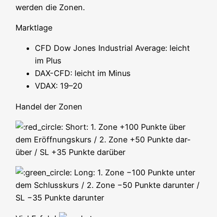
wer­den die Zonen.
Markt­la­ge
CFD Dow Jones Indus­tri­al Avera­ge: leicht
im Plus
DAX-CFD: leicht im Minus
VDAX: 19–20
Han­del der Zonen
Short: 1. Zone +100 Punk­te über
dem Eröff­nungs­kurs / 2. Zone +50 Punk­te dar­
über / SL +35 Punk­te darüber
Long: 1. Zone −100 Punk­te unter
dem Schluss­kurs / 2. Zone −50 Punk­te dar­un­ter /
SL −35 Punk­te darunter