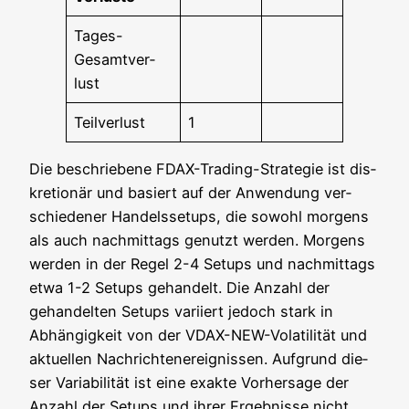
Tages-
Gesamt­ver­
lust
Teil­ver­lust
1
Die beschrie­be­ne FDAX-Tra­ding-Stra­te­gie ist dis­
kre­tio­när und basiert auf der Anwen­dung ver­
schie­de­ner Han­dels­set­ups, die sowohl mor­gens
als auch nach­mit­tags genutzt wer­den. Mor­gens
wer­den in der Regel 2-4 Set­ups und nach­mit­tags
etwa 1-2 Set­ups gehan­delt. Die Anzahl der
gehan­del­ten Set­ups vari­iert jedoch stark in
Abhän­gig­keit von der VDAX-NEW-Vola­ti­li­tät und
aktu­el­len Nach­rich­ten­er­eig­nis­sen. Auf­grund die­
ser Varia­bi­li­tät ist eine exak­te Vor­her­sa­ge der
Anzahl der Set­ups und ihrer Ergeb­nis­se nicht