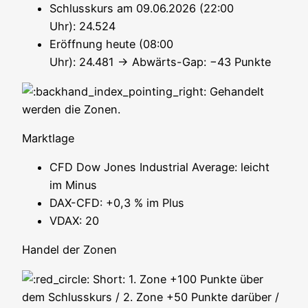
Schluss­kurs am 09.06.2026 (22:00
Uhr): 24.524
Eröff­nung heu­te (08:00
Uhr): 24.481 → Abwärts-Gap: −43 Punkte
Gehan­delt
wer­den die Zonen.
Markt­la­ge
CFD Dow Jones Indus­tri­al Avera­ge: leicht
im Minus
DAX-CFD: +0,3 % im Plus
VDAX: 20
Han­del der Zonen
Short: 1. Zone +100 Punk­te über
dem Schluss­kurs / 2. Zone +50 Punk­te dar­über /