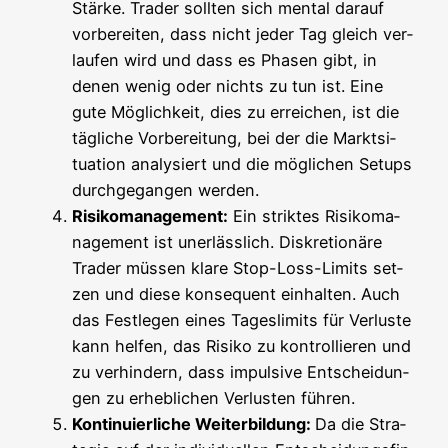
Stär­ke. Trader soll­ten sich men­tal dar­auf
vor­be­rei­ten, dass nicht jeder Tag gleich ver­
lau­fen wird und dass es Pha­sen gibt, in
denen wenig oder nichts zu tun ist. Eine
gute Mög­lich­keit, dies zu errei­chen, ist die
täg­li­che Vor­be­rei­tung, bei der die Markt­si­
tua­ti­on ana­ly­siert und die mög­li­chen Set­ups
durch­ge­gan­gen werden.
Risi­ko­ma­nage­ment:
Ein strik­tes Risi­ko­ma­
nage­ment ist uner­läss­lich. Dis­kre­tio­nä­re
Trader müs­sen kla­re Stop-Loss-Limits set­
zen und die­se kon­se­quent ein­hal­ten. Auch
das Fest­le­gen eines Tages­li­mits für Ver­lus­te
kann hel­fen, das Risi­ko zu kon­trol­lie­ren und
zu ver­hin­dern, dass impul­si­ve Ent­schei­dun­
gen zu erheb­li­chen Ver­lus­ten führen.
Kon­ti­nu­ier­li­che Wei­ter­bil­dung:
Da die Stra­