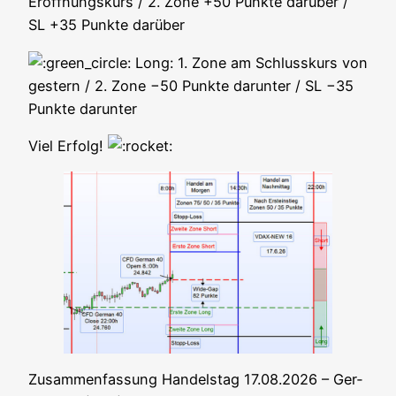
Eröff­nungs­kurs / 2. Zone +50 Punk­te dar­über /
SL +35 Punk­te darüber
Long: 1. Zone am Schluss­kurs von
ges­tern / 2. Zone −50 Punk­te dar­un­ter / SL −35
Punk­te darunter
Viel Erfolg!
Zusam­men­fas­sung Han­dels­tag 17.08.2026 – Ger­