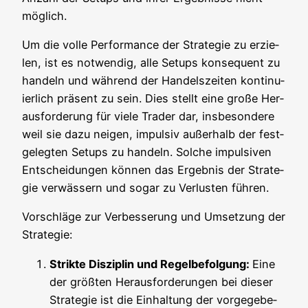
möglich.
Um die vol­le Per­for­mance der Stra­te­gie zu erzie­
len, ist es not­wen­dig, alle Set­ups kon­se­quent zu
han­deln und wäh­rend der Han­dels­zei­ten kon­ti­nu­
ier­lich prä­sent zu sein. Dies stellt eine gro­ße Her­
aus­for­de­rung für vie­le Trader dar, ins­be­son­de­re
weil sie dazu nei­gen, impul­siv außer­halb der fest­
ge­leg­ten Set­ups zu han­deln. Sol­che impul­si­ven
Ent­schei­dun­gen kön­nen das Ergeb­nis der Stra­te­
gie ver­wäs­sern und sogar zu Ver­lus­ten führen.
Vor­schlä­ge zur Ver­bes­se­rung und Umset­zung der
Strategie:
Strik­te Dis­zi­plin und Regel­be­fol­gung:
Eine
der größ­ten Her­aus­for­de­run­gen bei die­ser
Stra­te­gie ist die Ein­hal­tung der vor­ge­ge­be­