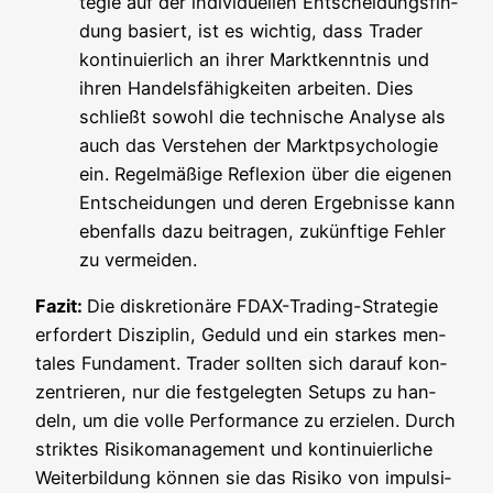
te­gie auf der indi­vi­du­el­len Ent­schei­dungs­fin­
dung basiert, ist es wich­tig, dass Trader
kon­ti­nu­ier­lich an ihrer Markt­kennt­nis und
ihren Han­dels­fä­hig­kei­ten arbei­ten. Dies
schließt sowohl die tech­ni­sche Ana­ly­se als
auch das Ver­ste­hen der Markt­psy­cho­lo­gie
ein. Regel­mä­ßi­ge Refle­xi­on über die eige­nen
Ent­schei­dun­gen und deren Ergeb­nis­se kann
eben­falls dazu bei­tra­gen, zukünf­ti­ge Feh­ler
zu vermeiden.
Fazit:
Die dis­kre­tio­nä­re FDAX-Tra­ding-Stra­te­gie
erfor­dert Dis­zi­plin, Geduld und ein star­kes men­
ta­les Fun­da­ment. Trader soll­ten sich dar­auf kon­
zen­trie­ren, nur die fest­ge­leg­ten Set­ups zu han­
deln, um die vol­le Per­for­mance zu erzie­len. Durch
strik­tes Risi­ko­ma­nage­ment und kon­ti­nu­ier­li­che
Wei­ter­bil­dung kön­nen sie das Risi­ko von impul­si­