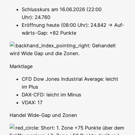
Schluss­kurs am 16.06.2026 (22:00
Uhr): 24.760
Eröff­nung heu­te (08:00 Uhr): 24.842 → Auf­
wärts-Gap: +82 Punkte
Gehan­delt
wird Wide Gap und die Zonen.
Markt­la­ge
CFD Dow Jones Indus­tri­al Avera­ge: leicht
im Plus
DAX-CFD: leicht im Minus
VDAX: 17
Han­del Wide-Gap und Zonen
Short: 1. Zone +75 Punk­te über dem