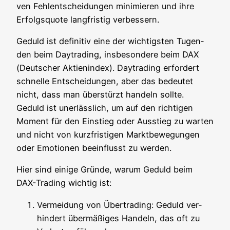
ven Fehl­ent­schei­dun­gen mini­mie­ren und ihre
Erfolgs­quo­te lang­fris­tig verbessern.
Geduld ist defi­ni­tiv eine der wich­tigs­ten Tugen­
den beim Day­tra­ding, ins­be­son­de­re beim DAX
(Deut­scher Akti­en­in­dex). Day­tra­ding erfor­dert
schnel­le Ent­schei­dun­gen, aber das bedeu­tet
nicht, dass man über­stürzt han­deln soll­te.
Geduld ist uner­läss­lich, um auf den rich­ti­gen
Moment für den Ein­stieg oder Aus­stieg zu war­ten
und nicht von kurz­fris­ti­gen Markt­be­we­gun­gen
oder Emo­tio­nen beein­flusst zu werden.
Hier sind eini­ge Grün­de, war­um Geduld beim
DAX-Tra­ding wich­tig ist:
Ver­mei­dung von Über­tra­ding: Geduld ver­
hin­dert über­mä­ßi­ges Han­deln, das oft zu