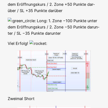
dem Eröff­nungs­kurs / 2. Zone +50 Punk­te dar­
über / SL +35 Punk­te darüber
Long: 1. Zone −100 Punk­te unter
dem Eröff­nungs­kurs / 2. Zone −50 Punk­te dar­un­
ter / SL −35 Punk­te darunter
Viel Erfolg!
Zwei­mal Short