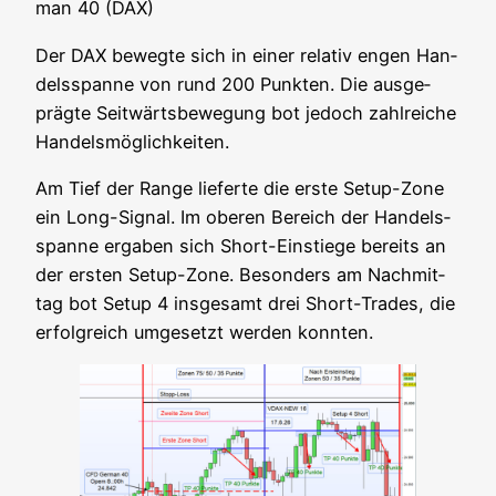
man 40 (DAX)
Der DAX beweg­te sich in einer rela­tiv engen Han­
dels­span­ne von rund 200 Punk­ten. Die aus­ge­
präg­te Seit­wärts­be­we­gung bot jedoch zahl­rei­che
Handelsmöglichkeiten.
Am Tief der Ran­ge lie­fer­te die ers­te Set­up-Zone
ein Long-Signal. Im obe­ren Bereich der Han­dels­
span­ne erga­ben sich Short-Ein­stie­ge bereits an
der ers­ten Set­up-Zone. Beson­ders am Nach­mit­
tag bot Set­up 4 ins­ge­samt drei Short-Trades, die
erfolg­reich umge­setzt wer­den konnten.