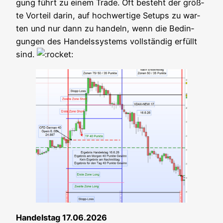
gung führt zu einem Trade. Oft besteht der größ­
te Vor­teil dar­in, auf hoch­wer­ti­ge Set­ups zu war­
ten und nur dann zu han­deln, wenn die Bedin­
gun­gen des Han­dels­sys­tems voll­stän­dig erfüllt
sind.
Han­dels­tag 17.06.2026