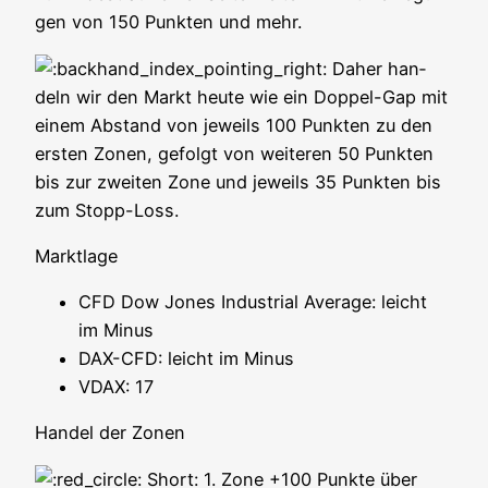
gen von 150 Punk­ten und mehr.
Daher han­
deln wir den Markt heu­te wie ein Dop­pel-Gap mit
einem Abstand von jeweils 100 Punk­ten zu den
ers­ten Zonen, gefolgt von wei­te­ren 50 Punk­ten
bis zur zwei­ten Zone und jeweils 35 Punk­ten bis
zum Stopp-Loss.
Markt­la­ge
CFD Dow Jones Indus­tri­al Avera­ge: leicht
im Minus
DAX-CFD: leicht im Minus
VDAX: 17
Han­del der Zonen
Short: 1. Zone +100 Punk­te über