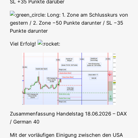
SL +35 Punk­te darüber
Long: 1. Zone am Schluss­kurs von
ges­tern / 2. Zone −50 Punk­te dar­un­ter / SL −35
Punk­te darunter
Viel Erfolg!
Zusam­men­fas­sung Han­dels­tag 18.06.2026 – DAX
/ Ger­man 40
Mit der vor­läu­fi­gen Eini­gung zwi­schen den USA