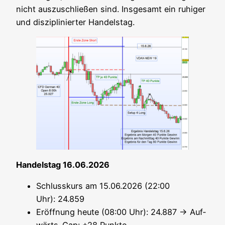
nicht aus­zu­schlie­ßen sind. Ins­ge­samt ein ruhi­ger
und dis­zi­pli­nier­ter Handelstag.
Han­dels­tag 16.06.2026
Schluss­kurs am 15.06.2026 (22:00
Uhr): 24.859
Eröff­nung heu­te (08:00 Uhr): 24.887 → Auf­