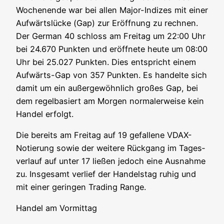
Wochen­en­de war bei allen Major-Indi­zes mit einer
Auf­wärts­lü­cke (Gap) zur Eröff­nung zu rech­nen.
Der Ger­man 40 schloss am Frei­tag um 22:00 Uhr
bei 24.670 Punk­ten und eröff­ne­te heu­te um 08:00
Uhr bei 25.027 Punk­ten. Dies ent­spricht einem
Auf­wärts-Gap von 357 Punk­ten. Es han­del­te sich
damit um ein außer­ge­wöhn­lich gro­ßes Gap, bei
dem regel­ba­siert am Mor­gen nor­ma­ler­wei­se kein
Han­del erfolgt.
Die bereits am Frei­tag auf 19 gefal­le­ne VDAX-
Notie­rung sowie der wei­te­re Rück­gang im Tages­
ver­lauf auf unter 17 lie­ßen jedoch eine Aus­nah­me
zu. Ins­ge­samt ver­lief der Han­dels­tag ruhig und
mit einer gerin­gen Tra­ding Range.
Han­del am Vormittag