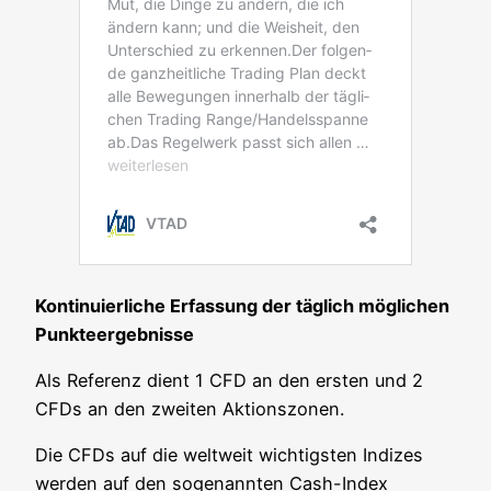
Kon­ti­nu­ier­li­che Erfas­sung der täg­lich mög­li­chen
Punkteergebnisse
Als Refe­renz dient 1 CFD an den ers­ten und 2
CFDs an den zwei­ten Aktionszonen.
Die CFDs auf die welt­weit wich­tigs­ten Indi­zes
wer­den auf den soge­nann­ten Cash-Index