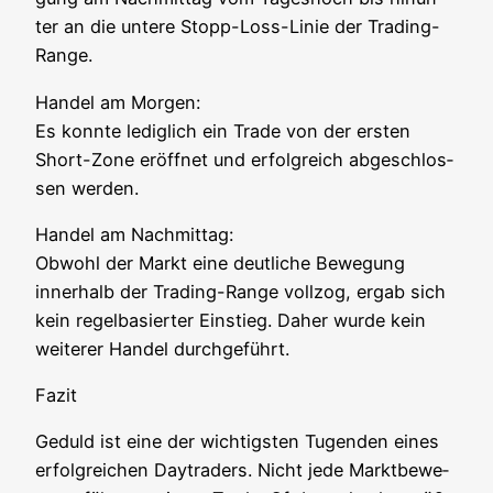
ter an die unte­re Stopp-Loss-Linie der Trading-
Range.
Han­del am Mor­gen:
Es konn­te ledig­lich ein Trade von der ers­ten
Short-Zone eröff­net und erfolg­reich abge­schlos­
sen werden.
Han­del am Nach­mit­tag:
Obwohl der Markt eine deut­li­che Bewe­gung
inner­halb der Tra­ding-Ran­ge voll­zog, ergab sich
kein regel­ba­sier­ter Ein­stieg. Daher wur­de kein
wei­te­rer Han­del durchgeführt.
Fazit
Geduld ist eine der wich­tigs­ten Tugen­den eines
erfolg­rei­chen Day­trad­ers. Nicht jede Markt­be­we­