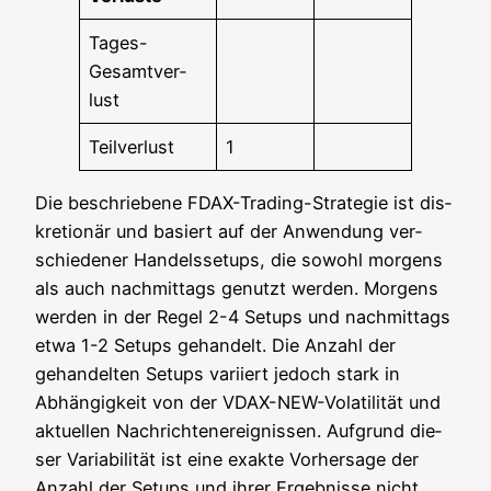
Tages-
Gesamt­ver­
lust
Teil­ver­lust
1
Die beschrie­be­ne FDAX-Tra­ding-Stra­te­gie ist dis­
kre­tio­när und basiert auf der Anwen­dung ver­
schie­de­ner Han­dels­set­ups, die sowohl mor­gens
als auch nach­mit­tags genutzt wer­den. Mor­gens
wer­den in der Regel 2-4 Set­ups und nach­mit­tags
etwa 1-2 Set­ups gehan­delt. Die Anzahl der
gehan­del­ten Set­ups vari­iert jedoch stark in
Abhän­gig­keit von der VDAX-NEW-Vola­ti­li­tät und
aktu­el­len Nach­rich­ten­er­eig­nis­sen. Auf­grund die­
ser Varia­bi­li­tät ist eine exak­te Vor­her­sa­ge der
Anzahl der Set­ups und ihrer Ergeb­nis­se nicht