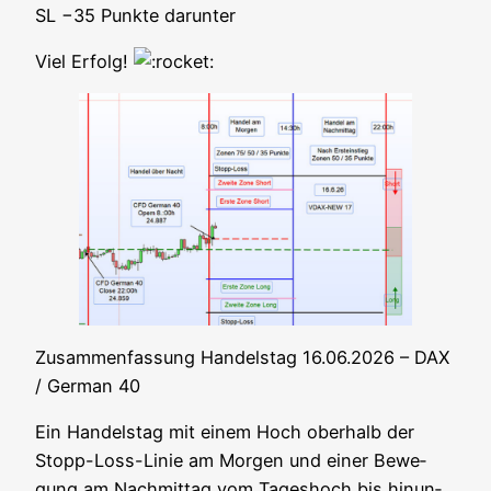
SL −35 Punk­te darunter
Viel Erfolg!
Zusam­men­fas­sung Han­dels­tag 16.06.2026 – DAX
/ Ger­man 40
Ein Han­dels­tag mit einem Hoch ober­halb der
Stopp-Loss-Linie am Mor­gen und einer Bewe­
gung am Nach­mit­tag vom Tages­hoch bis hin­un­