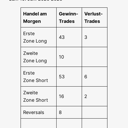
Han­del am
Gewinn-
Ver­lust-
Morgen
Trades
Trades
Ers­te
43
3
Zone Long
Zwei­te
10
Zone Long
Ers­te
53
6
Zone Short
Zwei­te
16
2
Zone Short
Rever­sals
8