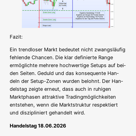
Fazit:
Ein trend­lo­ser Markt bedeu­tet nicht zwangs­läu­fig
feh­len­de Chan­cen. Die klar defi­nier­te Ran­ge
ermög­lich­te meh­re­re hoch­wer­ti­ge Set­ups auf bei­
den Sei­ten. Geduld und das kon­se­quen­te Han­
deln der Set­up-Zonen wur­den belohnt. Der Han­
dels­tag zeig­te erneut, dass auch in ruhi­gen
Markt­pha­sen attrak­ti­ve Tra­ding­mög­lich­kei­ten
ent­ste­hen, wenn die Markt­struk­tur respek­tiert
und dis­zi­pli­niert gehan­delt wird.
Han­dels­tag 18.06.2026