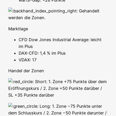
wärts-Gap: +28 Punkte
Gehan­delt
wer­den die Zonen.
Markt­la­ge
CFD Dow Jones Indus­tri­al Avera­ge: leicht
im Plus
DAX-CFD: 1,4 % im Plus
VDAX: 17
Han­del der Zonen
Short: 1. Zone +75 Punk­te über dem
Eröff­nungs­kurs / 2. Zone +50 Punk­te dar­über /
SL +35 Punk­te darüber
Long: 1. Zone −75 Punk­te unter
dem Schluss­kurs / 2. Zone −50 Punk­te dar­un­ter /