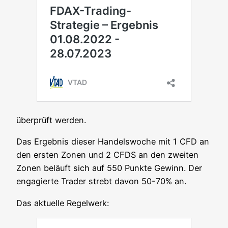
über­prüft werden.
Das Ergeb­nis die­ser Han­dels­wo­che mit 1 CFD an
den ers­ten Zonen und 2 CFDS an den zwei­ten
Zonen beläuft sich auf 550 Punk­te Gewinn. Der
enga­gier­te Trader strebt davon 50-70% an.
Das aktu­el­le Regelwerk: