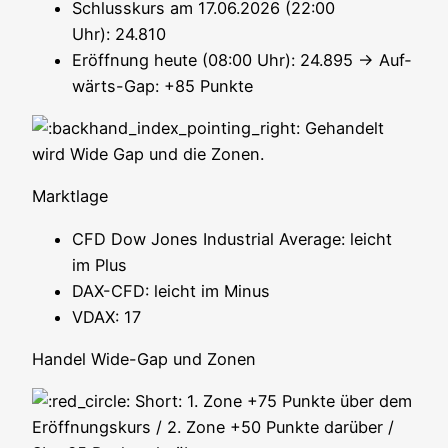
Schluss­kurs am 17.06.2026 (22:00
Uhr): 24.810
Eröff­nung heu­te (08:00 Uhr): 24.895 → Auf­
wärts-Gap: +85 Punkte
Gehan­delt
wird Wide Gap und die Zonen.
Markt­la­ge
CFD Dow Jones Indus­tri­al Avera­ge: leicht
im Plus
DAX-CFD: leicht im Minus
VDAX: 17
Han­del Wide-Gap und Zonen
Short: 1. Zone +75 Punk­te über dem
Eröff­nungs­kurs / 2. Zone +50 Punk­te dar­über /