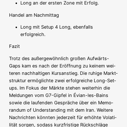
Long an der ers­ten Zone mit Erfolg.
Han­del am Nachmittag
Long mit Set­up 4 Long, eben­falls
erfolgreich.
Fazit
Trotz des außer­ge­wöhn­lich gro­ßen Auf­wärts-
Gaps kam es nach der Eröff­nung zu kei­nem wei­
te­ren nach­hal­ti­gen Kurs­an­stieg. Die ruhi­ge Markt­
struk­tur ermög­lich­te zwei erfolg­rei­che Long-Set­
ups. Im Fokus der Märk­te ste­hen wei­ter­hin die
Mel­dun­gen vom G7-Gip­fel in Évi­an-les-Bains
sowie die lau­fen­den Gesprä­che über ein Memo­
ran­dum of Under­stan­ding mit dem Iran. Wei­te­re
Nach­rich­ten könn­ten jeder­zeit für erhöh­te Vola­ti­
li­tät sor­gen, sodass kurz­fris­ti­ge Rück­schlä­ge