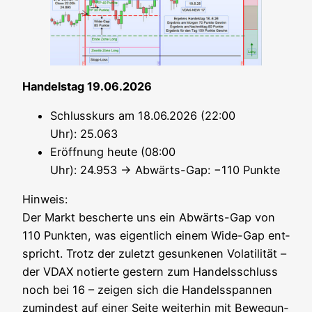
Han­dels­tag 19.06.2026
Schluss­kurs am 18.06.2026 (22:00
Uhr): 25.063
Eröff­nung heu­te (08:00
Uhr): 24.953 → Abwärts-Gap: −110 Punkte
Hin­weis:
Der Markt bescher­te uns ein Abwärts-Gap von
110 Punk­ten, was eigent­lich einem Wide-Gap ent­
spricht. Trotz der zuletzt gesun­ke­nen Vola­ti­li­tät –
der VDAX notier­te ges­tern zum Han­dels­schluss
noch bei 16 – zei­gen sich die Han­dels­span­nen
zumin­dest auf einer Sei­te wei­ter­hin mit Bewe­gun­