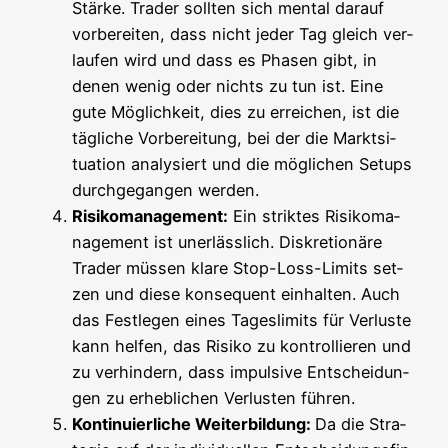
Stär­ke. Trader soll­ten sich men­tal dar­auf
vor­be­rei­ten, dass nicht jeder Tag gleich ver­
lau­fen wird und dass es Pha­sen gibt, in
denen wenig oder nichts zu tun ist. Eine
gute Mög­lich­keit, dies zu errei­chen, ist die
täg­li­che Vor­be­rei­tung, bei der die Markt­si­
tua­ti­on ana­ly­siert und die mög­li­chen Set­ups
durch­ge­gan­gen werden.
Risi­ko­ma­nage­ment:
Ein strik­tes Risi­ko­ma­
nage­ment ist uner­läss­lich. Dis­kre­tio­nä­re
Trader müs­sen kla­re Stop-Loss-Limits set­
zen und die­se kon­se­quent ein­hal­ten. Auch
das Fest­le­gen eines Tages­li­mits für Ver­lus­te
kann hel­fen, das Risi­ko zu kon­trol­lie­ren und
zu ver­hin­dern, dass impul­si­ve Ent­schei­dun­
gen zu erheb­li­chen Ver­lus­ten führen.
Kon­ti­nu­ier­li­che Wei­ter­bil­dung:
Da die Stra­