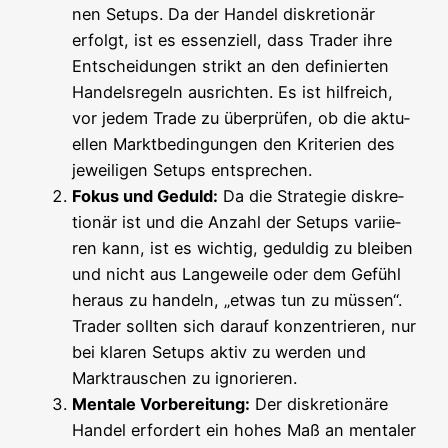
nen Set­ups. Da der Han­del dis­kre­tio­när
erfolgt, ist es essen­zi­ell, dass Trader ihre
Ent­schei­dun­gen strikt an den defi­nier­ten
Han­dels­re­geln aus­rich­ten. Es ist hilf­reich,
vor jedem Trade zu über­prü­fen, ob die aktu­
el­len Markt­be­din­gun­gen den Kri­te­ri­en des
jewei­li­gen Set­ups entsprechen.
Fokus und Geduld:
Da die Stra­te­gie dis­kre­
tio­när ist und die Anzahl der Set­ups vari­ie­
ren kann, ist es wich­tig, gedul­dig zu blei­ben
und nicht aus Lan­ge­wei­le oder dem Gefühl
her­aus zu han­deln, „etwas tun zu müs­sen“.
Trader soll­ten sich dar­auf kon­zen­trie­ren, nur
bei kla­ren Set­ups aktiv zu wer­den und
Markt­rau­schen zu ignorieren.
Men­ta­le Vor­be­rei­tung:
Der dis­kre­tio­nä­re
Han­del erfor­dert ein hohes Maß an men­ta­ler