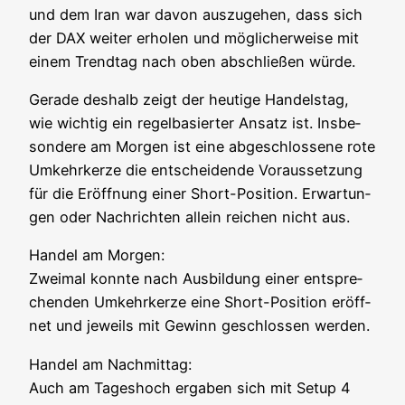
und dem Iran war davon aus­zu­ge­hen, dass sich
der DAX wei­ter erho­len und mög­li­cher­wei­se mit
einem Trend­tag nach oben abschlie­ßen würde.
Gera­de des­halb zeigt der heu­ti­ge Han­dels­tag,
wie wich­tig ein regel­ba­sier­ter Ansatz ist. Ins­be­
son­de­re am Mor­gen ist eine abge­schlos­se­ne rote
Umkehr­ker­ze die ent­schei­den­de Vor­aus­set­zung
für die Eröff­nung einer Short-Posi­ti­on. Erwar­tun­
gen oder Nach­rich­ten allein rei­chen nicht aus.
Han­del am Mor­gen:
Zwei­mal konn­te nach Aus­bil­dung einer ent­spre­
chen­den Umkehr­ker­ze eine Short-Posi­ti­on eröff­
net und jeweils mit Gewinn geschlos­sen werden.
Han­del am Nach­mit­tag:
Auch am Tages­hoch erga­ben sich mit Set­up 4