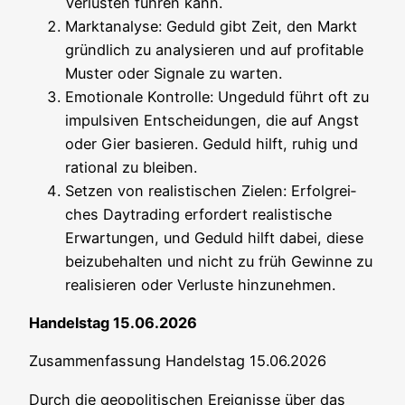
Ver­lus­ten füh­ren kann.
Markt­ana­ly­se: Geduld gibt Zeit, den Markt
gründ­lich zu ana­ly­sie­ren und auf pro­fi­ta­ble
Mus­ter oder Signa­le zu warten.
Emo­tio­na­le Kon­trol­le: Unge­duld führt oft zu
impul­si­ven Ent­schei­dun­gen, die auf Angst
oder Gier basie­ren. Geduld hilft, ruhig und
ratio­nal zu bleiben.
Set­zen von rea­lis­ti­schen Zie­len: Erfolg­rei­
ches Day­tra­ding erfor­dert rea­lis­ti­sche
Erwar­tun­gen, und Geduld hilft dabei, die­se
bei­zu­be­hal­ten und nicht zu früh Gewin­ne zu
rea­li­sie­ren oder Ver­lus­te hinzunehmen.
Han­dels­tag 15.06.2026
Zusam­men­fas­sung Han­dels­tag 15.06.2026
Durch die geo­po­li­ti­schen Ereig­nis­se über das