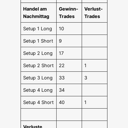
Han­del am
Gewinn-
Ver­lust-
Nachmittag
Trades
Trades
Set­up 1 Long
10
Set­up 1 Short
9
Set­up 2 Long
17
Set­up 2 Short
22
1
Set­up 3 Long
33
3
Set­up 4 Long
34
Set­up 4 Short
40
1
Ver­lus­te