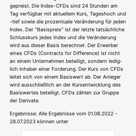
gepreist. Die Index-CFDs sind 24 Stun­den am
Tag ver­füg­bar mit aktu­el­lem Kurs, Tages­hoch und
-tief sowie die pro­zen­tua­le Ver­än­de­rung für jeden
Index. Der "Basis­preis" ist der letz­te tat­säch­li­che
Schluss­kurs jedes Index und die Ver­än­de­rung
wird aus die­ser Basis berech­net. Der Erwer­ber
eines CFDs (Con­tracts for Dif­fe­rence) ist nicht
an einem Unter­neh­men betei­ligt, son­dern ledig­
lich Inha­ber einer For­de­rung. Der Kurs von CFDs
lei­tet sich von einem Basis­wert ab. Der Anle­ger
wird aus­schließ­lich an der Kurs­ent­wick­lung des
Basis­wer­tes betei­ligt. CFDs zäh­len zur Grup­pe
der Derivate.
Ergeb­nis­se: Alle Ergeb­nis­se vom 01.08.2022 -
28.07.2023 kön­nen unter