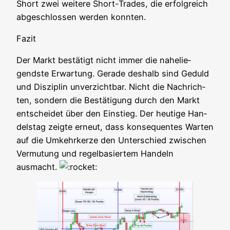
Short zwei wei­te­re Short-Trades, die erfolg­reich
abge­schlos­sen wer­den konnten.
Fazit
Der Markt bestä­tigt nicht immer die nahe­lie­
gends­te Erwar­tung. Gera­de des­halb sind Geduld
und Dis­zi­plin unver­zicht­bar. Nicht die Nach­rich­
ten, son­dern die Bestä­ti­gung durch den Markt
ent­schei­det über den Ein­stieg. Der heu­ti­ge Han­
dels­tag zeig­te erneut, dass kon­se­quen­tes War­ten
auf die Umkehr­ker­ze den Unter­schied zwi­schen
Ver­mu­tung und regel­ba­sier­tem Han­deln
ausmacht.