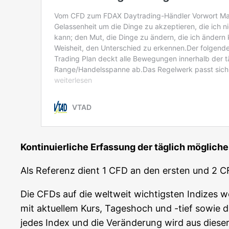
Kon­ti­nu­ier­li­che Erfas­sung der täg­lich mög­li
Als Refe­renz dient 1 CFD an den ers­ten und 2 
Die CFDs auf die welt­weit wich­tigs­ten Indi­ze
mit aktu­el­lem Kurs, Tages­hoch und -tief sowie die 
jedes Index und die Ver­än­de­rung wird aus die­se