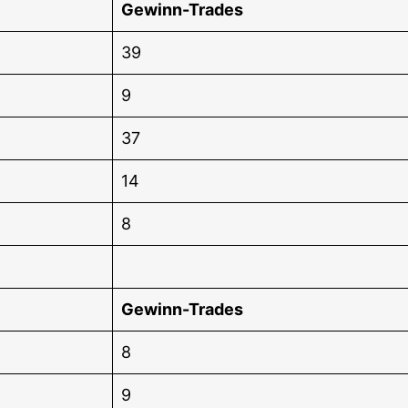
Gewinn-Trades
39
9
37
14
8
Gewinn-Trades
8
9