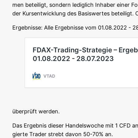
men betei­ligt, son­dern ledig­lich Inha­ber einer 
der Kurs­ent­wick­lung des Basis­wer­tes betei­ligt
Ergeb­nis­se: Alle Ergeb­nis­se vom 01.08.2022 - 
über­prüft werden.
Das Ergeb­nis die­ser Han­dels­wo­che mit 1 CFD
gier­te Trader strebt davon 50-70% an.