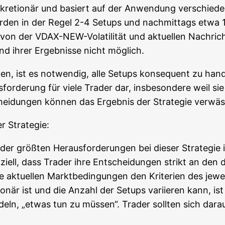
s­kre­tio­när und basiert auf der Anwen­dung ver­schie­d
­den in der Regel 2-4 Set­ups und nach­mit­tags etwa 1
on der VDAX-NEW-Vola­ti­li­tät und aktu­el­len Nach­rich­ten­
nd ihrer Ergeb­nis­se nicht möglich.
len, ist es not­wen­dig, alle Set­ups kon­se­quent zu han­
­for­de­rung für vie­le Trader dar, ins­be­son­de­re weil si
chei­dun­gen kön­nen das Ergeb­nis der Stra­te­gie ver­wä
er Strategie:
der größ­ten Her­aus­for­de­run­gen bei die­ser Stra­te­gie 
­zi­ell, dass Trader ihre Ent­schei­dun­gen strikt an den def
aktu­el­len Markt­be­din­gun­gen den Kri­te­ri­en des jewe
tio­när ist und die Anzahl der Set­ups vari­ie­ren kann, is
eln, „etwas tun zu müs­sen“. Trader soll­ten sich dar­auf