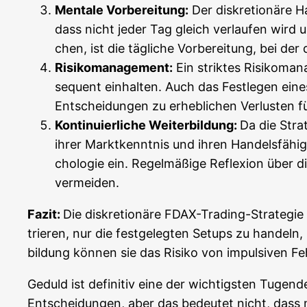
Men­ta­le Vor­be­rei­tung:
Der dis­kre­tio­nä­re 
dass nicht jeder Tag gleich ver­lau­fen wird 
chen, ist die täg­li­che Vor­be­rei­tung, bei de
Risi­ko­ma­nage­ment:
Ein strik­tes Risi­ko­ma­
se­quent ein­hal­ten. Auch das Fest­le­gen eines 
Ent­schei­dun­gen zu erheb­li­chen Ver­lus­ten 
Kon­ti­nu­ier­li­che Wei­ter­bil­dung:
Da die Stra­t
ihrer Markt­kennt­nis und ihren Han­dels­fä­hig
cho­lo­gie ein. Regel­mä­ßi­ge Refle­xi­on über
vermeiden.
Fazit:
Die dis­kre­tio­nä­re FDAX-Tra­ding-Stra­te­gi
trie­ren, nur die fest­ge­leg­ten Set­ups zu han­deln,
bil­dung kön­nen sie das Risi­ko von impul­si­ven Feh
Geduld ist defi­ni­tiv eine der wich­tigs­ten Tugen­d
Ent­schei­dun­gen, aber das bedeu­tet nicht, dass m