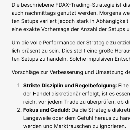
Die beschrie­be­ne FDAX-Tra­ding-Stra­te­gie ist di
auch nach­mit­tags genutzt wer­den. Mor­gens wer
ten Set­ups vari­iert jedoch stark in Abhän­gig­keit v
eine exak­te Vor­her­sa­ge der Anzahl der Set­ups u
Um die vol­le Per­for­mance der Stra­te­gie zu erzie­
lich prä­sent zu sein. Dies stellt eine gro­ße Her­aus
ten Set­ups zu han­deln. Sol­che impul­si­ven Ent­s
Vor­schlä­ge zur Ver­bes­se­rung und Umset­zung d
Strik­te Dis­zi­plin und Regel­be­fol­gung:
Eine 
der Han­del dis­kre­tio­när erfolgt, ist es essen
reich, vor jedem Trade zu über­prü­fen, ob die 
Fokus und Geduld:
Da die Stra­te­gie dis­kre­
Lan­ge­wei­le oder dem Gefühl her­aus zu han­d
wer­den und Markt­rau­schen zu ignorieren.