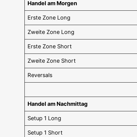
Han­del am Morgen
Ers­te Zone Long
Zwei­te Zone Long
Ers­te Zone Short
Zwei­te Zone Short
Rever­sals
Han­del am Nachmittag
Set­up 1 Long
Set­up 1 Short