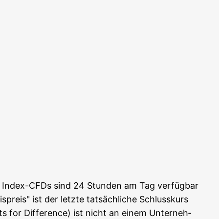
ie Index-CFDs sind 24 Stun­den am Tag ver­füg­bar
preis" ist der letz­te tat­säch­li­che Schluss­kurs
s for Dif­fe­rence) ist nicht an einem Unter­neh­