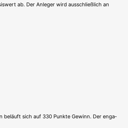
is­wert ab. Der Anle­ger wird aus­schließ­lich an
n beläuft sich auf 330 Punk­te Gewinn. Der enga­