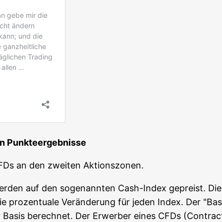
­chen Punkteergebnisse
CFDs an den zwei­ten Aktionszonen.
s wer­den auf den soge­nann­ten Cash-Index gepreist. D
pro­zen­tua­le Ver­än­de­rung für jeden Index. Der "Basis­
r Basis berech­net. Der Erwer­ber eines CFDs (Con­tract