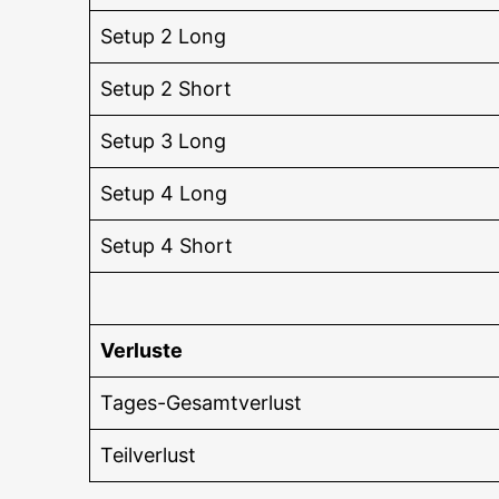
Set­up 2 Long
Set­up 2 Short
Set­up 3 Long
Set­up 4 Long
Set­up 4 Short
Ver­lus­te
Tages-Gesamt­ver­lust
Teil­ver­lust