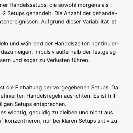
e­ner Han­dels­set­ups, die sowohl mor­gens als
-2 Set­ups gehan­delt. Die Anzahl der gehan­del­
er­eig­nis­sen. Auf­grund die­ser Varia­bi­li­tät ist
deln und wäh­rend der Han­dels­zei­ten kon­ti­nu­ier­
e dazu nei­gen, impul­siv außer­halb der fest­ge­leg­
s­sern und sogar zu Ver­lus­ten führen.
ist die Ein­hal­tung der vor­ge­ge­be­nen Set­ups. Da
i­nier­ten Han­dels­re­geln aus­rich­ten. Es ist hilf­
i­li­gen Set­ups entsprechen.
t es wich­tig, gedul­dig zu blei­ben und nicht aus
 kon­zen­trie­ren, nur bei kla­ren Set­ups aktiv zu