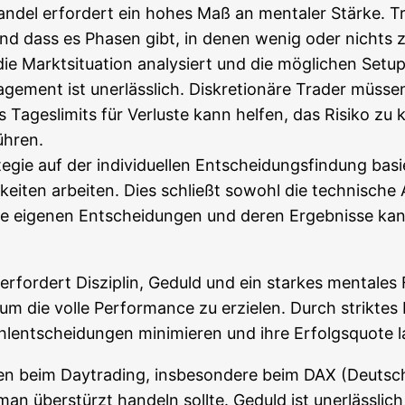
Han­del erfor­dert ein hohes Maß an men­ta­ler Stär­ke. Tra
und dass es Pha­sen gibt, in denen wenig oder nichts zu 
r die Markt­si­tua­ti­on ana­ly­siert und die mög­li­chen Se
nage­ment ist uner­läss­lich. Dis­kre­tio­nä­re Trader müs
Tages­li­mits für Ver­lus­te kann hel­fen, das Risi­ko zu ko
führen.
e­gie auf der indi­vi­du­el­len Ent­schei­dungs­fin­dung basi
­kei­ten arbei­ten. Dies schließt sowohl die tech­ni­sche
 die eige­nen Ent­schei­dun­gen und deren Ergeb­nis­se kann
e erfor­dert Dis­zi­plin, Geduld und ein star­kes men­ta­le
 um die vol­le Per­for­mance zu erzie­len. Durch strik­tes R
l­ent­schei­dun­gen mini­mie­ren und ihre Erfolgs­quo­te l
en beim Day­tra­ding, ins­be­son­de­re beim DAX (Deut­sche
an über­stürzt han­deln soll­te. Geduld ist uner­läss­li