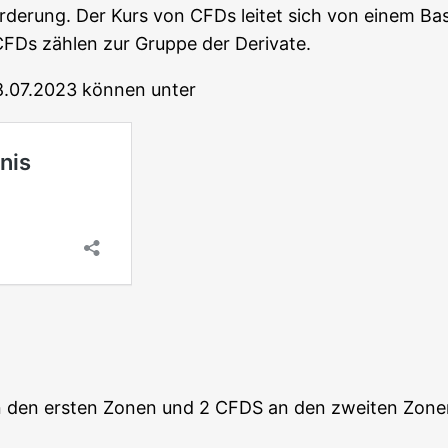
For­de­rung. Der Kurs von CFDs lei­tet sich von einem Bas
. CFDs zäh­len zur Grup­pe der Derivate.
28.07.2023 kön­nen unter
 an den ers­ten Zonen und 2 CFDS an den zwei­ten Zone