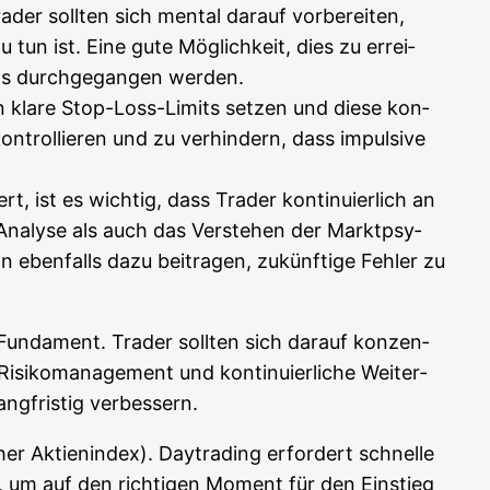
der soll­ten sich men­tal dar­auf vor­be­rei­ten,
tun ist. Eine gute Mög­lich­keit, dies zu errei­
t­ups durch­ge­gan­gen werden.
­sen kla­re Stop-Loss-Limits set­zen und die­se kon­
n­trol­lie­ren und zu ver­hin­dern, dass impul­si­ve
ert, ist es wich­tig, dass Trader kon­ti­nu­ier­lich an
 Ana­ly­se als auch das Ver­ste­hen der Markt­psy­
 eben­falls dazu bei­tra­gen, zukünf­ti­ge Feh­ler zu
s Fun­da­ment. Trader soll­ten sich dar­auf kon­zen­
isi­ko­ma­nage­ment und kon­ti­nu­ier­li­che Wei­ter­
ang­fris­tig verbessern.
r Akti­en­in­dex). Day­tra­ding erfor­dert schnel­le
ch, um auf den rich­ti­gen Moment für den Ein­stieg