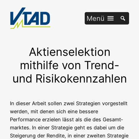
Zum
Inhalt
Menü
springen
Aktienselektion
mithilfe von Trend-
und Risikokennzahlen
In die­ser Arbeit sol­len zwei Stra­te­gien vor­ge­stellt
wer­den, mit denen sich eine bes­se­re
Per­for­mance erzie­len lässt als die des Gesamt­
mark­tes. In einer Stra­te­gie geht es dabei um die
Stei­ge­rung der Ren­di­te, in einer zwei­ten Stra­te­gie