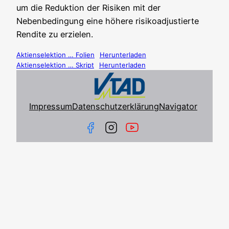
um die Reduk­ti­on der Risi­ken mit der
Neben­be­din­gung eine höhe­re risi­ko­ad­jus­tier­te
Ren­di­te zu erzielen.
Akti­en­se­lek­ti­on … Foli­en
Her­un­ter­la­den
Akti­en­se­lek­ti­on … Skript
Her­un­ter­la­den
Impressum
Datenschutzerklärung
Navigator