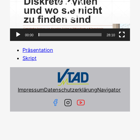
00:00
28:10
Prä­sen­ta­ti­on
Skript
Impressum
Datenschutzerklärung
Navigator