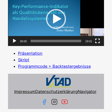
Player
00:00
19:01
Prä­sen­ta­ti­on
Skript
Pro­gramm­code + Backtestergebnisse
Impressum
Datenschutzerklärung
Navigator