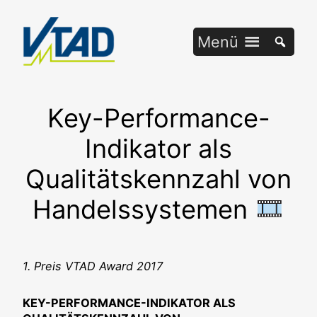
Zum
Inhalt
Menü
springen
Key-Performance-
Indikator als
Qualitätskennzahl von
Handelssystemen
1. Preis VTAD Award 2017
KEY-PERFORMANCE-INDIKATOR ALS