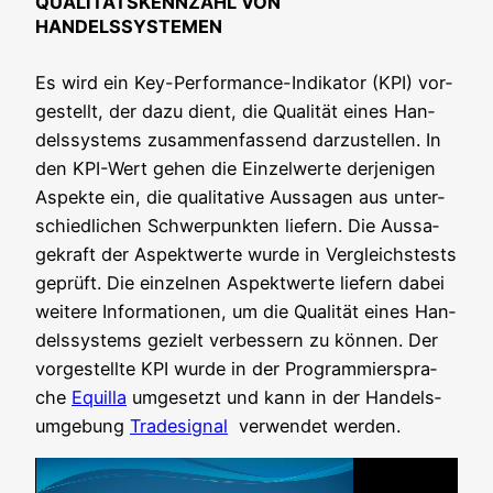
QUALITÄTSKENNZAHL VON
HANDELSSYSTEMEN
Es wird ein Key-Per­for­mance-Indi­ka­tor (KPI) vor­
ge­stellt, der dazu dient, die Qua­li­tät eines Han­
dels­sys­tems zusam­men­fas­send dar­zu­stel­len. In
den KPI-Wert gehen die Ein­zel­wer­te der­je­ni­gen
Aspek­te ein, die qua­li­ta­ti­ve Aus­sa­gen aus unter­
schied­li­chen Schwer­punk­ten lie­fern. Die Aus­sa­
ge­kraft der Aspekt­wer­te wur­de in Ver­gleichs­tests
geprüft. Die ein­zel­nen Aspekt­wer­te lie­fern dabei
wei­te­re Infor­ma­tio­nen, um die Qua­li­tät eines Han­
dels­sys­tems gezielt ver­bes­sern zu kön­nen. Der
vor­ge­stell­te KPI wur­de in der Pro­gram­mier­spra­
che
Equil­la
umge­setzt und kann in der Han­del­s­
um­ge­bung
Trade­si­gnal
ver­wen­det werden.
Video-