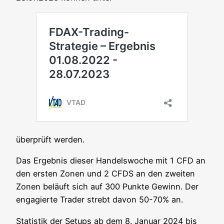
über­prüft werden.
Das Ergeb­nis die­ser Han­dels­wo­che mit 1 CFD an
den ers­ten Zonen und 2 CFDS an den zwei­ten
Zonen beläuft sich auf 300 Punk­te Gewinn. Der
enga­gier­te Trader strebt davon 50-70% an.
Sta­tis­tik der Set­ups ab dem 8. Janu­ar 2024 bis