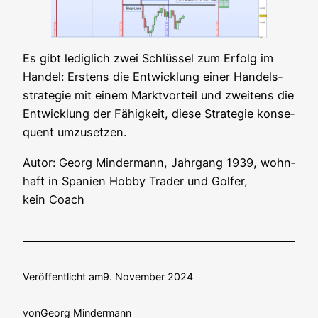
Es gibt ledig­lich zwei Schlüs­sel zum Erfolg im
Han­del: Ers­tens die Ent­wick­lung einer Han­dels­
stra­te­gie mit einem Markt­vor­teil und zwei­tens die
Ent­wick­lung der Fähig­keit, die­se Stra­te­gie kon­se­
quent umzusetzen.
Autor: Georg Min­der­mann, Jahr­gang 1939, wohn­
haft in Spa­ni­en Hob­by Trader und Gol­fer,
kein Coach
Veröffentlicht am
9. November 2024
von
Georg Mindermann