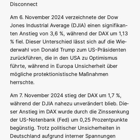
Dis­con­nect
Am 6. Novem­ber 2024 ver­zeich­ne­te der Dow
Jones Indus­tri­al Avera­ge (DJIA) einen signi­fi­kan­
ten Anstieg von 3,6 %, wäh­rend der DAX um 1,13
% fiel. Die­ser Unter­schied lässt sich auf die Wie­
der­wahl von Donald Trump zum US-Prä­si­den­ten
zurück­füh­ren, die in den USA zu Opti­mis­mus
führ­te, wäh­rend in Euro­pa Unsi­cher­heit über
mög­li­che pro­tek­tio­nis­ti­sche Maß­nah­men
herrschte.
Am 7. Novem­ber 2024 stieg der DAX um 1,7 %,
wäh­rend der DJIA nahe­zu unver­än­dert blieb. Die­
ser Anstieg im DAX wur­de durch die Zins­sen­kung
der US-Noten­bank (Fed) um 0,25 Pro­zent­punk­te
begüns­tig. Trotz poli­ti­scher Unsi­cher­hei­ten in
Deutsch­land auf­grund inter­ner Span­nun­gen