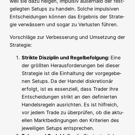
weil sie dazu nei­gen, impul­siv außer­halb der fest­
ge­leg­ten Set­ups zu han­deln. Sol­che impul­si­ven
Ent­schei­dun­gen kön­nen das Ergeb­nis der Stra­te­
gie ver­wäs­sern und sogar zu Ver­lus­ten führen.
Vor­schlä­ge zur Ver­bes­se­rung und Umset­zung der
Strategie:
Strik­te Dis­zi­plin und Regel­be­fol­gung:
Eine
der größ­ten Her­aus­for­de­run­gen bei die­ser
Stra­te­gie ist die Ein­hal­tung der vor­ge­ge­be­
nen Set­ups. Da der Han­del dis­kre­tio­när
erfolgt, ist es essen­zi­ell, dass Trader ihre
Ent­schei­dun­gen strikt an den defi­nier­ten
Han­dels­re­geln aus­rich­ten. Es ist hilf­reich,
vor jedem Trade zu über­prü­fen, ob die aktu­
el­len Markt­be­din­gun­gen den Kri­te­ri­en des
jewei­li­gen Set­ups entsprechen.