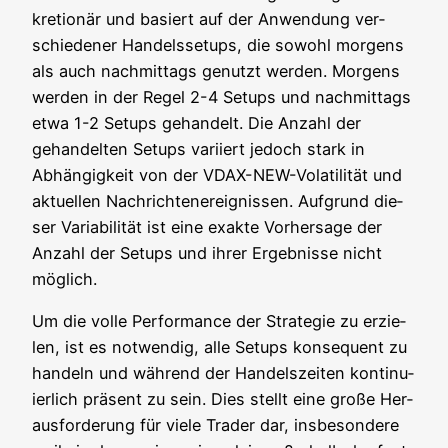
kre­tio­när und basiert auf der Anwen­dung ver­
schie­de­ner Han­dels­set­ups, die sowohl mor­gens
als auch nach­mit­tags genutzt wer­den. Mor­gens
wer­den in der Regel 2-4 Set­ups und nach­mit­tags
etwa 1-2 Set­ups gehan­delt. Die Anzahl der
gehan­del­ten Set­ups vari­iert jedoch stark in
Abhän­gig­keit von der VDAX-NEW-Vola­ti­li­tät und
aktu­el­len Nach­rich­ten­er­eig­nis­sen. Auf­grund die­
ser Varia­bi­li­tät ist eine exak­te Vor­her­sa­ge der
Anzahl der Set­ups und ihrer Ergeb­nis­se nicht
möglich.
Um die vol­le Per­for­mance der Stra­te­gie zu erzie­
len, ist es not­wen­dig, alle Set­ups kon­se­quent zu
han­deln und wäh­rend der Han­dels­zei­ten kon­ti­nu­
ier­lich prä­sent zu sein. Dies stellt eine gro­ße Her­
aus­for­de­rung für vie­le Trader dar, ins­be­son­de­re