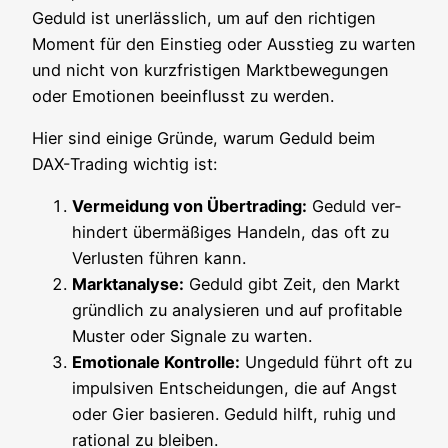
Geduld ist uner­läss­lich, um auf den rich­ti­gen
Moment für den Ein­stieg oder Aus­stieg zu war­ten
und nicht von kurz­fris­ti­gen Markt­be­we­gun­gen
oder Emo­tio­nen beein­flusst zu werden.
Hier sind eini­ge Grün­de, war­um Geduld beim
DAX-Tra­ding wich­tig ist:
Ver­mei­dung von Über­tra­ding:
Geduld ver­
hin­dert über­mä­ßi­ges Han­deln, das oft zu
Ver­lus­ten füh­ren kann.
Markt­ana­ly­se:
Geduld gibt Zeit, den Markt
gründ­lich zu ana­ly­sie­ren und auf pro­fi­ta­ble
Mus­ter oder Signa­le zu warten.
Emo­tio­na­le Kon­trol­le:
Unge­duld führt oft zu
impul­si­ven Ent­schei­dun­gen, die auf Angst
oder Gier basie­ren. Geduld hilft, ruhig und
ratio­nal zu bleiben.