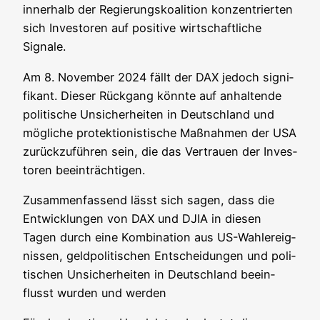
inner­halb der Regie­rungs­ko­ali­ti­on kon­zen­trier­ten
sich Inves­to­ren auf posi­ti­ve wirt­schaft­li­che
Signale.
Am 8. Novem­ber 2024 fällt der DAX jedoch signi­
fi­kant. Die­ser Rück­gang könn­te auf anhal­ten­de
poli­ti­sche Unsi­cher­hei­ten in Deutsch­land und
mög­li­che pro­tek­tio­nis­ti­sche Maß­nah­men der USA
zurück­zu­füh­ren sein, die das Ver­trau­en der Inves­
to­ren beeinträchtigen.
Zusam­men­fas­send lässt sich sagen, dass die
Ent­wick­lun­gen von DAX und DJIA in die­sen
Tagen durch eine Kom­bi­na­ti­on aus US-Wahl­er­eig­
nis­sen, geld­po­li­ti­schen Ent­schei­dun­gen und poli­
ti­schen Unsi­cher­hei­ten in Deutsch­land beein­
flusst wur­den und werden