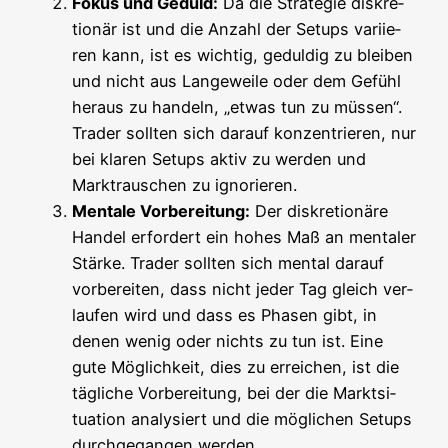
Fokus und Geduld:
Da die Stra­te­gie dis­kre­
tio­när ist und die Anzahl der Set­ups vari­ie­
ren kann, ist es wich­tig, gedul­dig zu blei­ben
und nicht aus Lan­ge­wei­le oder dem Gefühl
her­aus zu han­deln, „etwas tun zu müs­sen“.
Trader soll­ten sich dar­auf kon­zen­trie­ren, nur
bei kla­ren Set­ups aktiv zu wer­den und
Markt­rau­schen zu ignorieren.
Men­ta­le Vor­be­rei­tung:
Der dis­kre­tio­nä­re
Han­del erfor­dert ein hohes Maß an men­ta­ler
Stär­ke. Trader soll­ten sich men­tal dar­auf
vor­be­rei­ten, dass nicht jeder Tag gleich ver­
lau­fen wird und dass es Pha­sen gibt, in
denen wenig oder nichts zu tun ist. Eine
gute Mög­lich­keit, dies zu errei­chen, ist die
täg­li­che Vor­be­rei­tung, bei der die Markt­si­
tua­ti­on ana­ly­siert und die mög­li­chen Set­ups
durch­ge­gan­gen werden.