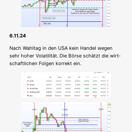
6.11.24
Nach Wahl­tag in den USA kein Han­del wegen
sehr hoher Vola­ti­li­tät. Die Bör­se schätzt die wirt­
schaft­li­chen Fol­gen kor­rekt ein.