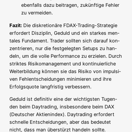
eben­falls dazu bei­tra­gen, zukünf­ti­ge Feh­ler
zu vermeiden.
Fazit:
Die dis­kre­tio­nä­re FDAX-Tra­ding-Stra­te­gie
erfor­dert Dis­zi­plin, Geduld und ein star­kes men­
ta­les Fun­da­ment. Trader soll­ten sich dar­auf kon­
zen­trie­ren, nur die fest­ge­leg­ten Set­ups zu han­
deln, um die vol­le Per­for­mance zu erzie­len. Durch
strik­tes Risi­ko­ma­nage­ment und kon­ti­nu­ier­li­che
Wei­ter­bil­dung kön­nen sie das Risi­ko von impul­si­
ven Fehl­ent­schei­dun­gen mini­mie­ren und ihre
Erfolgs­quo­te lang­fris­tig verbessern.
Geduld ist defi­ni­tiv eine der wich­tigs­ten Tugen­
den beim Day­tra­ding, ins­be­son­de­re beim DAX
(Deut­scher Akti­en­in­dex). Day­tra­ding erfor­dert
schnel­le Ent­schei­dun­gen, aber das bedeu­tet
nicht, dass man über­stürzt han­deln soll­te.