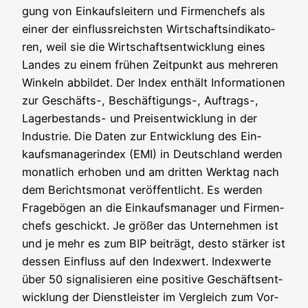
gung von Ein­kaufs­lei­tern und Fir­men­chefs als
einer der ein­fluss­reichs­ten Wirt­schafts­in­di­ka­to­
ren, weil sie die Wirt­schafts­ent­wick­lung eines
Lan­des zu einem frü­hen Zeit­punkt aus meh­re­ren
Win­keln abbil­det. Der Index ent­hält Infor­ma­tio­nen
zur Geschäfts-, Beschäf­ti­gungs-, Auf­trags-,
Lager­be­stands- und Preis­ent­wick­lung in der
Indus­trie. Die Daten zur Ent­wick­lung des Ein­
kaufs­ma­na­ger­index (EMI) in Deutsch­land wer­den
monat­lich erho­ben und am drit­ten Werk­tag nach
dem Berichts­mo­nat ver­öf­fent­licht. Es wer­den
Fra­ge­bö­gen an die Ein­kaufs­ma­na­ger und Fir­men­
chefs geschickt. Je grö­ßer das Unter­neh­men ist
und je mehr es zum BIP bei­trägt, des­to stär­ker ist
des­sen Ein­fluss auf den Index­wert. Index­wer­te
über 50 signa­li­sie­ren eine posi­ti­ve Geschäfts­ent­
wick­lung der Dienst­leis­ter im Ver­gleich zum Vor­