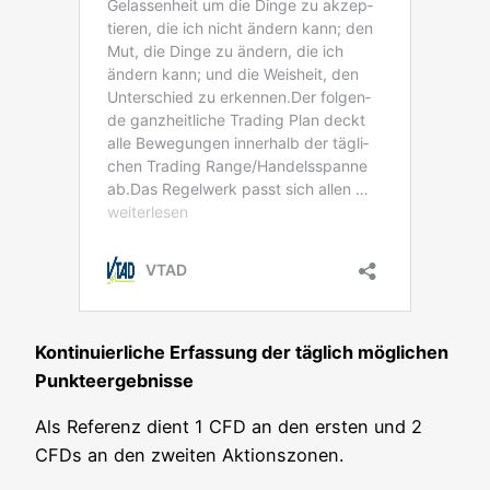
Kon­ti­nu­ier­li­che Erfas­sung der täg­lich mög­li­chen
Punkteergebnisse
Als Refe­renz dient 1 CFD an den ers­ten und 2
CFDs an den zwei­ten Aktionszonen.