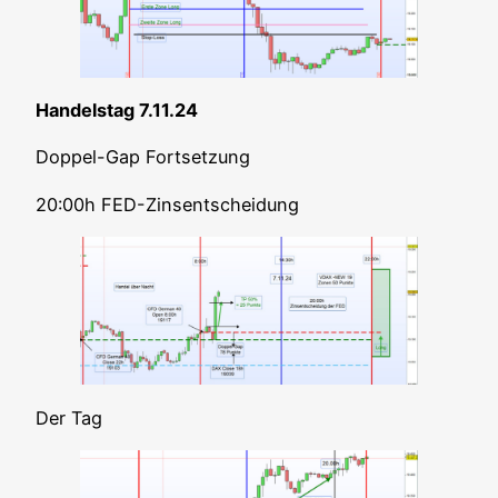
Han­dels­tag 7.11.24
Dop­pel-Gap Fortsetzung
20:00h FED-Zins­ent­schei­dung
Der Tag