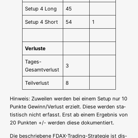
Set­up 4 Long
45
Set­up 4 Short
54
1
Ver­lus­te
Tages-
3
Gesamt­ver­lust
Teil­ver­lust
8
Hin­weis: Zuwei­len wer­den bei einem Set­up nur 10
Punk­te Gewinn/Verlust erzielt. Die­se wer­den sta­
tis­tisch nicht erfasst. Erst ab einem Ergeb­nis von
20 Punk­ten +/- wer­den die­se dokumentiert.
Die beschrie­be­ne FDAX-Tra­ding-Stra­te­gie ist dis­