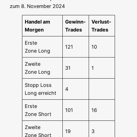
zum 8. Novem­ber 2024
Han­del am
Gewinn-
Ver­lust-
Morgen
Trades
Trades
Ers­te
121
10
Zone Long
Zwei­te
31
1
Zone Long
Stopp Loss
4
Long erreicht
Ers­te
101
16
Zone Short
Zwei­te
19
3
Zone Short