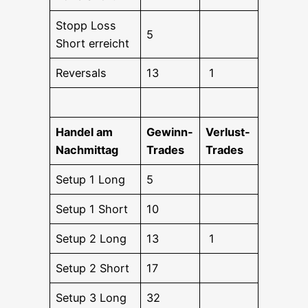
Stopp Loss
5
Short erreicht
Rever­sals
13
1
Han­del am
Gewinn-
Ver­lust-
Nachmittag
Trades
Trades
Set­up 1 Long
5
Set­up 1 Short
10
Set­up 2 Long
13
1
Set­up 2 Short
17
Set­up 3 Long
32