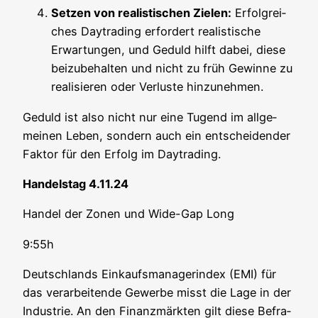
Set­zen von rea­lis­ti­schen Zie­len:
Erfolg­rei­
ches Day­tra­ding erfor­dert rea­lis­ti­sche
Erwar­tun­gen, und Geduld hilft dabei, die­se
bei­zu­be­hal­ten und nicht zu früh Gewin­ne zu
rea­li­sie­ren oder Ver­lus­te hinzunehmen.
Geduld ist also nicht nur eine Tugend im all­ge­
mei­nen Leben, son­dern auch ein ent­schei­den­der
Fak­tor für den Erfolg im Daytrading.
Han­dels­tag 4.11.24
Han­del der Zonen und Wide-Gap Long
9:55h
Deutsch­lands Ein­kaufs­ma­na­ger­index (EMI) für
das ver­ar­bei­ten­de Gewer­be misst die Lage in der
Indus­trie. An den Finanz­märk­ten gilt die­se Befra­