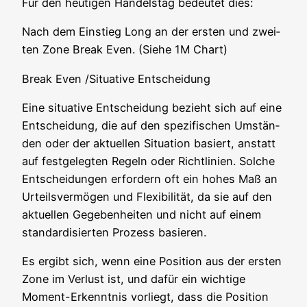
Für den heu­ti­gen Han­dels­tag bedeu­tet dies:
Nach dem Ein­stieg Long an der ers­ten und zwei­
ten Zone Break Even. (Sie­he 1M Chart)
Break Even /Situative Entscheidung
Eine situa­ti­ve Ent­schei­dung bezieht sich auf eine
Ent­schei­dung, die auf den spe­zi­fi­schen Umstän­
den oder der aktu­el­len Situa­ti­on basiert, anstatt
auf fest­ge­leg­ten Regeln oder Richt­li­ni­en. Sol­che
Ent­schei­dun­gen erfor­dern oft ein hohes Maß an
Urteils­ver­mö­gen und Fle­xi­bi­li­tät, da sie auf den
aktu­el­len Gege­ben­hei­ten und nicht auf einem
stan­dar­di­sier­ten Pro­zess basieren.
Es ergibt sich, wenn eine Posi­ti­on aus der ers­ten
Zone im Ver­lust ist, und dafür ein wich­ti­ge
Moment-Erkennt­nis vor­liegt, dass die Posi­ti­on