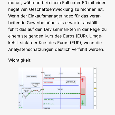
mo­nat, wäh­rend bei einem Fall unter 50 mit einer
nega­ti­ven Geschäfts­ent­wick­lung zu rech­nen ist.
Wenn der Ein­kaufs­ma­na­ger­index für das ver­ar­
bei­ten­de Gewer­be höher als erwar­tet aus­fällt,
führt das auf den Devi­sen­märk­ten in der Regel zu
einem stei­gen­den Kurs des Euros (EUR). Umge­
kehrt sinkt der Kurs des Euros (EUR), wenn die
Ana­lys­ten­schät­zun­gen deut­lich ver­fehlt werden.
Wich­tig­keit: