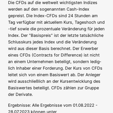
Die CFDs auf die welt­weit wich­tigs­ten Indi­zes
wer­den auf den soge­nann­ten Cash-Index
gepreist. Die Index-CFDs sind 24 Stun­den am
Tag ver­füg­bar mit aktu­el­lem Kurs, Tages­hoch und
-tief sowie die pro­zen­tua­le Ver­än­de­rung für jeden
Index. Der "Basis­preis" ist der letz­te tat­säch­li­che
Schluss­kurs jedes Index und die Ver­än­de­rung
wird aus die­ser Basis berech­net. Der Erwer­ber
eines CFDs (Con­tracts for Dif­fe­rence) ist nicht
an einem Unter­neh­men betei­ligt, son­dern ledig­
lich Inha­ber einer For­de­rung. Der Kurs von CFDs
lei­tet sich von einem Basis­wert ab. Der Anle­ger
wird aus­schließ­lich an der Kurs­ent­wick­lung des
Basis­wer­tes betei­ligt. CFDs zäh­len zur Grup­pe
der Derivate.
Ergeb­nis­se: Alle Ergeb­nis­se vom 01.08.2022 -
28.07.2023 kön­nen unter