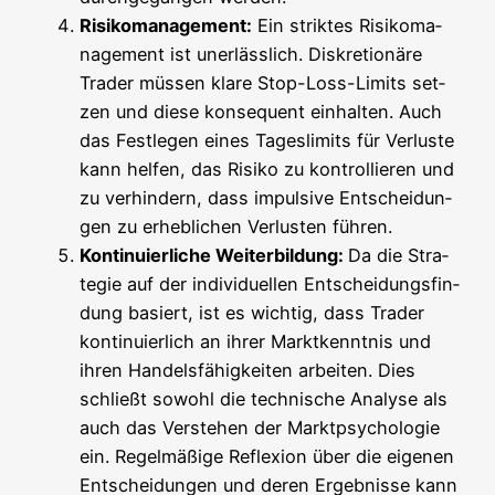
Risi­ko­ma­nage­ment:
Ein strik­tes Risi­ko­ma­
nage­ment ist uner­läss­lich. Dis­kre­tio­nä­re
Trader müs­sen kla­re Stop-Loss-Limits set­
zen und die­se kon­se­quent ein­hal­ten. Auch
das Fest­le­gen eines Tages­li­mits für Ver­lus­te
kann hel­fen, das Risi­ko zu kon­trol­lie­ren und
zu ver­hin­dern, dass impul­si­ve Ent­schei­dun­
gen zu erheb­li­chen Ver­lus­ten führen.
Kon­ti­nu­ier­li­che Wei­ter­bil­dung:
Da die Stra­
te­gie auf der indi­vi­du­el­len Ent­schei­dungs­fin­
dung basiert, ist es wich­tig, dass Trader
kon­ti­nu­ier­lich an ihrer Markt­kennt­nis und
ihren Han­dels­fä­hig­kei­ten arbei­ten. Dies
schließt sowohl die tech­ni­sche Ana­ly­se als
auch das Ver­ste­hen der Markt­psy­cho­lo­gie
ein. Regel­mä­ßi­ge Refle­xi­on über die eige­nen
Ent­schei­dun­gen und deren Ergeb­nis­se kann