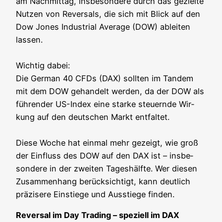
am Nach­mit­tag, ins­be­son­de­re durch das geziel­te
Nut­zen von Rever­sals, die sich mit Blick auf den
Dow Jones Indus­tri­al Avera­ge (DOW) ablei­ten
las­sen.
Wich­tig dabei:
Die Ger­man 40 CFDs (DAX) soll­ten im Tan­dem
mit dem DOW gehan­delt wer­den, da der DOW als
füh­ren­der US-Index eine star­ke steu­ern­de Wir­
kung auf den deut­schen Markt ent­fal­tet.
Die­se Woche hat ein­mal mehr gezeigt, wie groß
der Ein­fluss des DOW auf den DAX ist – ins­be­
son­de­re in der zwei­ten Tages­hälf­te. Wer die­sen
Zusam­men­hang berück­sich­tigt, kann deut­lich
prä­zi­se­re Ein­stie­ge und Aus­stie­ge finden.
Rever­sal im Day Tra­ding – spe­zi­ell im DAX