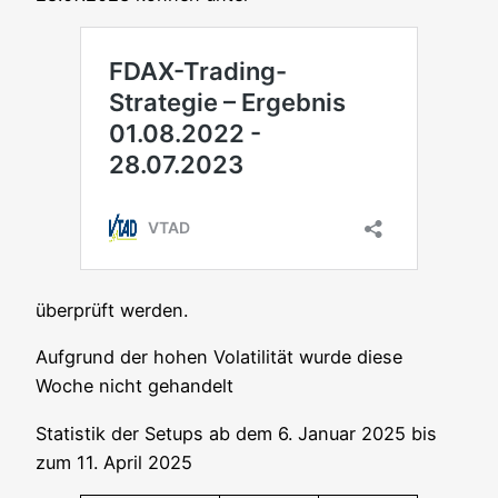
über­prüft werden.
Auf­grund der hohen Vola­ti­li­tät wur­de die­se
Woche nicht gehandelt
Sta­tis­tik der Set­ups ab dem 6. Janu­ar 2025 bis
zum 11. April 2025