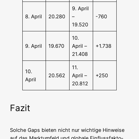
9. April
8. April
20.280
–
-760
19.520
10.
9. April
19.670
April –
+1.738
21.408
11.
10.
20.562
April –
+250
April
20.812
Fazit
Sol­che Gaps bie­ten nicht nur wich­ti­ge Hin­wei­se
auf das Markt­um­feld und glo­ba­le Ein­fluss­fak­to­