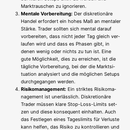
Markt­rau­schen zu ignorieren.
Men­ta­le Vor­be­rei­tung:
Der dis­kre­tio­nä­re
Han­del erfor­dert ein hohes Maß an men­ta­ler
Stär­ke. Trader soll­ten sich men­tal dar­auf
vor­be­rei­ten, dass nicht jeder Tag gleich ver­
lau­fen wird und dass es Pha­sen gibt, in
denen wenig oder nichts zu tun ist. Eine
gute Mög­lich­keit, dies zu errei­chen, ist die
täg­li­che Vor­be­rei­tung, bei der die Markt­si­
tua­ti­on ana­ly­siert und die mög­li­chen Set­ups
durch­ge­gan­gen werden.
Risi­ko­ma­nage­ment:
Ein strik­tes Risi­ko­ma­
nage­ment ist uner­läss­lich. Dis­kre­tio­nä­re
Trader müs­sen kla­re Stop-Loss-Limits set­
zen und die­se kon­se­quent ein­hal­ten. Auch
das Fest­le­gen eines Tages­li­mits für Ver­lus­te
kann hel­fen, das Risi­ko zu kon­trol­lie­ren und