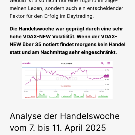
Geduld ist also nicht nur eine Tugend im all­ge­
mei­nen Leben, son­dern auch ein ent­schei­den­der
Fak­tor für den Erfolg im Daytrading.
Die Han­dels­wo­che war geprägt durch eine sehr
hohe VDAX-NEW Vola­ti­li­tät. Wenn der VDAX-
NEW über 35 notiert fin­det mor­gens kein Han­del
statt und am Nach­mit­tag sehr eingeschränkt.
Analyse der Handelswoche
vom 7. bis 11. April 2025