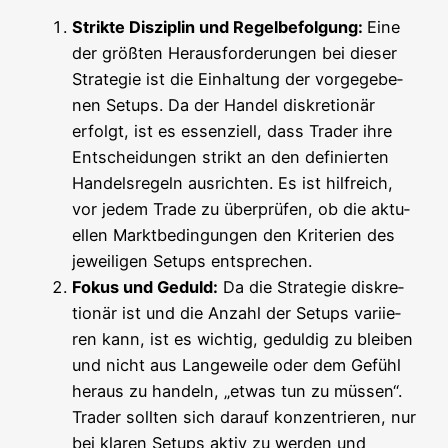
Strik­te Dis­zi­plin und Regel­be­fol­gung:
Eine
der größ­ten Her­aus­for­de­run­gen bei die­ser
Stra­te­gie ist die Ein­hal­tung der vor­ge­ge­be­
nen Set­ups. Da der Han­del dis­kre­tio­när
erfolgt, ist es essen­zi­ell, dass Trader ihre
Ent­schei­dun­gen strikt an den defi­nier­ten
Han­dels­re­geln aus­rich­ten. Es ist hilf­reich,
vor jedem Trade zu über­prü­fen, ob die aktu­
el­len Markt­be­din­gun­gen den Kri­te­ri­en des
jewei­li­gen Set­ups entsprechen.
Fokus und Geduld:
Da die Stra­te­gie dis­kre­
tio­när ist und die Anzahl der Set­ups vari­ie­
ren kann, ist es wich­tig, gedul­dig zu blei­ben
und nicht aus Lan­ge­wei­le oder dem Gefühl
her­aus zu han­deln, „etwas tun zu müs­sen“.
Trader soll­ten sich dar­auf kon­zen­trie­ren, nur
bei kla­ren Set­ups aktiv zu wer­den und