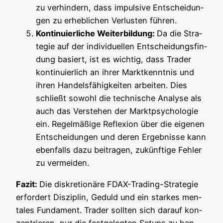
zu ver­hin­dern, dass impul­si­ve Ent­schei­dun­
gen zu erheb­li­chen Ver­lus­ten führen.
Kon­ti­nu­ier­li­che Wei­ter­bil­dung:
Da die Stra­
te­gie auf der indi­vi­du­el­len Ent­schei­dungs­fin­
dung basiert, ist es wich­tig, dass Trader
kon­ti­nu­ier­lich an ihrer Markt­kennt­nis und
ihren Han­dels­fä­hig­kei­ten arbei­ten. Dies
schließt sowohl die tech­ni­sche Ana­ly­se als
auch das Ver­ste­hen der Markt­psy­cho­lo­gie
ein. Regel­mä­ßi­ge Refle­xi­on über die eige­nen
Ent­schei­dun­gen und deren Ergeb­nis­se kann
eben­falls dazu bei­tra­gen, zukünf­ti­ge Feh­ler
zu vermeiden.
Fazit:
Die dis­kre­tio­nä­re FDAX-Tra­ding-Stra­te­gie
erfor­dert Dis­zi­plin, Geduld und ein star­kes men­
ta­les Fun­da­ment. Trader soll­ten sich dar­auf kon­
zen­trie­ren, nur die fest­ge­leg­ten Set­ups zu han­