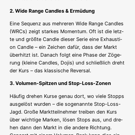
2. Wide Ran­ge Cand­les & Ermüdung
Eine Sequenz aus meh­re­ren Wide Ran­ge Cand­les
(WRCs) zeigt star­kes Momen­tum. Oft ist die letz­
te und größ­te Cand­le die­ser Serie eine Exhaus­ti­
on Cand­le – ein Zei­chen dafür, dass der Markt
über­hitzt ist. Danach folgt eine Pha­se der Zöge­
rung (klei­ne Cand­les, Dojis) und schließ­lich dreht
der Kurs – das klas­si­sche Reversal.
3. Volu­men-Spit­zen und Stop-Loss-Zonen
Häu­fig dre­hen Kur­se genau dort, wo vie­le Stopps
aus­ge­löst wur­den – die soge­nann­te Stop-Loss-
Jagd. Gro­ße Markt­teil­neh­mer trei­ben den Kurs
über wich­ti­ge Mar­ken, lösen Stops aus, und dre­
hen dann den Markt in die ande­re Rich­tung.