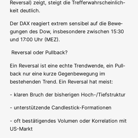
Rever­sal) zeigt, steigt die Tref­fer­wahr­schein­lich­
keit deutlich.
Der DAX reagiert extrem sen­si­bel auf die Bewe­
gun­gen des Dow, ins­be­son­de­re zwi­schen 15:30
und 17:00 Uhr (MEZ).
Rever­sal oder Pullback?
Ein Rever­sal ist eine ech­te Trend­wen­de, ein Pull­
back nur eine kur­ze Gegen­be­we­gung im
bestehen­den Trend. Ein Rever­sal hat meist:
- kla­ren Bruch der bis­he­ri­gen Hoch-/Tief­struk­tur
- unter­stüt­zen­de Candlestick-Formationen
- oft bestä­ti­gen­des Volu­men oder Kor­re­la­ti­on mit
US-Markt