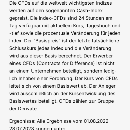
Die CFDs auf die welt­weit wich­tigs­ten Indi­zes
wer­den auf den soge­nann­ten Cash-Index
gepreist. Die Index-CFDs sind 24 Stun­den am
Tag ver­füg­bar mit aktu­el­lem Kurs, Tages­hoch und
-tief sowie die pro­zen­tua­le Ver­än­de­rung für jeden
Index. Der "Basis­preis" ist der letz­te tat­säch­li­che
Schluss­kurs jedes Index und die Ver­än­de­rung
wird aus die­ser Basis berech­net. Der Erwer­ber
eines CFDs (Con­tracts for Dif­fe­rence) ist nicht
an einem Unter­neh­men betei­ligt, son­dern ledig­
lich Inha­ber einer For­de­rung. Der Kurs von CFDs
lei­tet sich von einem Basis­wert ab. Der Anle­ger
wird aus­schließ­lich an der Kurs­ent­wick­lung des
Basis­wer­tes betei­ligt. CFDs zäh­len zur Grup­pe
der Derivate.
Ergeb­nis­se: Alle Ergeb­nis­se vom 01.08.2022 -
28.07.2023 kön­nen unter