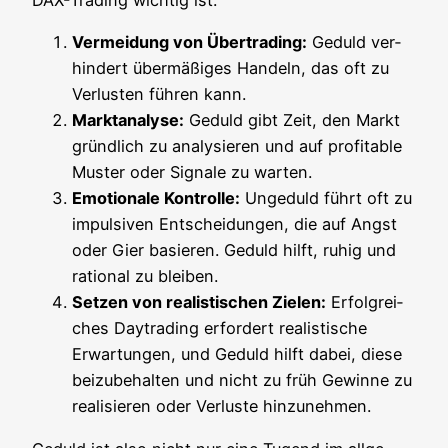
DAX-Tra­ding wich­tig ist:
Ver­mei­dung von Über­tra­ding:
Geduld ver­
hin­dert über­mä­ßi­ges Han­deln, das oft zu
Ver­lus­ten füh­ren kann.
Markt­ana­ly­se:
Geduld gibt Zeit, den Markt
gründ­lich zu ana­ly­sie­ren und auf pro­fi­ta­ble
Mus­ter oder Signa­le zu warten.
Emo­tio­na­le Kon­trol­le:
Unge­duld führt oft zu
impul­si­ven Ent­schei­dun­gen, die auf Angst
oder Gier basie­ren. Geduld hilft, ruhig und
ratio­nal zu bleiben.
Set­zen von rea­lis­ti­schen Zie­len:
Erfolg­rei­
ches Day­tra­ding erfor­dert rea­lis­ti­sche
Erwar­tun­gen, und Geduld hilft dabei, die­se
bei­zu­be­hal­ten und nicht zu früh Gewin­ne zu
rea­li­sie­ren oder Ver­lus­te hinzunehmen.