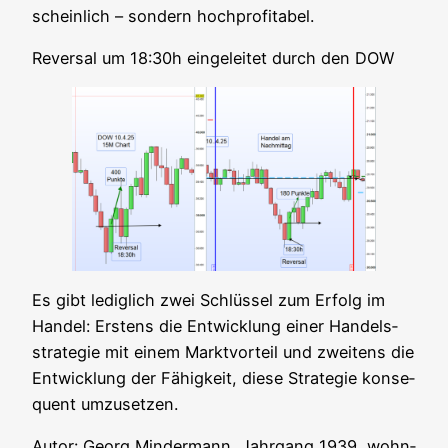
schein­lich – son­dern hochprofitabel.
Rever­sal um 18:30h ein­ge­lei­tet durch den DOW
Es gibt ledig­lich zwei Schlüs­sel zum Erfolg im
Han­del: Ers­tens die Ent­wick­lung einer Han­dels­
stra­te­gie mit einem Markt­vor­teil und zwei­tens die
Ent­wick­lung der Fähig­keit, die­se Stra­te­gie kon­se­
quent umzusetzen.
Autor: Georg Min­der­mann, Jahr­gang 1939, wohn­