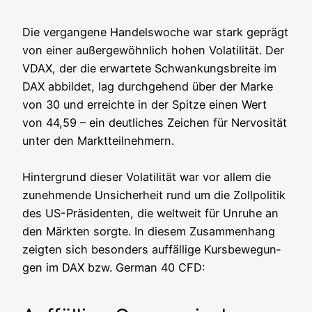
Die ver­gan­ge­ne Han­dels­wo­che war stark geprägt
von einer außer­ge­wöhn­lich hohen Vola­ti­li­tät. Der
VDAX, der die erwar­te­te Schwan­kungs­brei­te im
DAX abbil­det, lag durch­ge­hend über der Mar­ke
von 30 und erreich­te in der Spit­ze einen Wert
von 44,59 – ein deut­li­ches Zei­chen für Ner­vo­si­tät
unter den Markt­teil­neh­mern.
Hin­ter­grund die­ser Vola­ti­li­tät war vor allem die
zuneh­men­de Unsi­cher­heit rund um die Zoll­po­li­tik
des US-Prä­si­den­ten, die welt­weit für Unru­he an
den Märk­ten sorg­te. In die­sem Zusam­men­hang
zeig­ten sich beson­ders auf­fäl­li­ge Kurs­be­we­gun­
gen im DAX bzw. Ger­man 40 CFD: