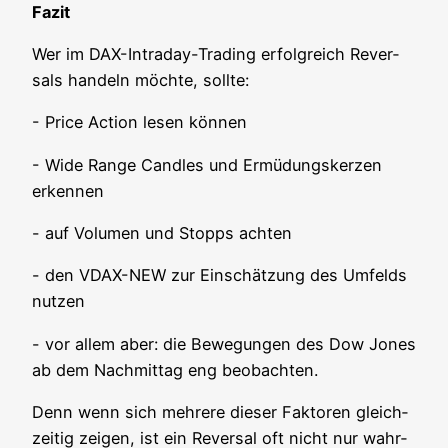
Fazit
Wer im DAX-Intra­day-Tra­ding erfolg­reich Rever­
sals han­deln möch­te, sollte:
- Pri­ce Action lesen können
- Wide Ran­ge Cand­les und Ermü­dungs­ker­zen
erkennen
- auf Volu­men und Stopps achten
- den VDAX-NEW zur Ein­schät­zung des Umfelds
nutzen
- vor allem aber: die Bewe­gun­gen des Dow Jones
ab dem Nach­mit­tag eng beobachten.
Denn wenn sich meh­re­re die­ser Fak­to­ren gleich­
zei­tig zei­gen, ist ein Rever­sal oft nicht nur wahr­