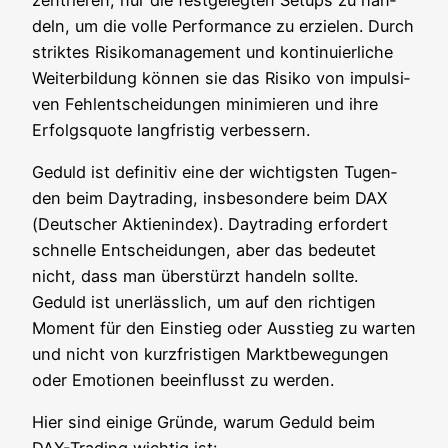
deln, um die vol­le Per­for­mance zu erzie­len. Durch
strik­tes Risi­ko­ma­nage­ment und kon­ti­nu­ier­li­che
Wei­ter­bil­dung kön­nen sie das Risi­ko von impul­si­
ven Fehl­ent­schei­dun­gen mini­mie­ren und ihre
Erfolgs­quo­te lang­fris­tig verbessern.
Geduld ist defi­ni­tiv eine der wich­tigs­ten Tugen­
den beim Day­tra­ding, ins­be­son­de­re beim DAX
(Deut­scher Akti­en­in­dex). Day­tra­ding erfor­dert
schnel­le Ent­schei­dun­gen, aber das bedeu­tet
nicht, dass man über­stürzt han­deln soll­te.
Geduld ist uner­läss­lich, um auf den rich­ti­gen
Moment für den Ein­stieg oder Aus­stieg zu war­ten
und nicht von kurz­fris­ti­gen Markt­be­we­gun­gen
oder Emo­tio­nen beein­flusst zu werden.
Hier sind eini­ge Grün­de, war­um Geduld beim