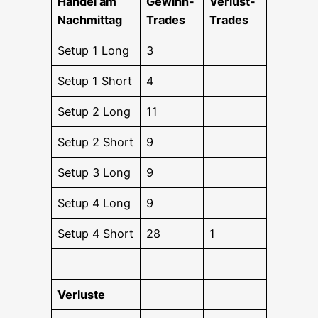
Han­del am
Gewinn-
Ver­lust-
Nachmittag
Trades
Trades
Set­up 1 Long
3
Set­up 1 Short
4
Set­up 2 Long
11
Set­up 2 Short
9
Set­up 3 Long
9
Set­up 4 Long
9
Set­up 4 Short
28
1
Ver­lus­te