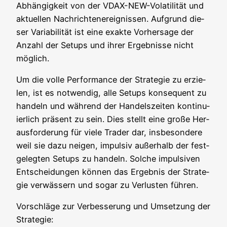
Abhän­gig­keit von der VDAX-NEW-Vola­ti­li­tät und
aktu­el­len Nach­rich­ten­er­eig­nis­sen. Auf­grund die­
ser Varia­bi­li­tät ist eine exak­te Vor­her­sa­ge der
Anzahl der Set­ups und ihrer Ergeb­nis­se nicht
möglich.
Um die vol­le Per­for­mance der Stra­te­gie zu erzie­
len, ist es not­wen­dig, alle Set­ups kon­se­quent zu
han­deln und wäh­rend der Han­dels­zei­ten kon­ti­nu­
ier­lich prä­sent zu sein. Dies stellt eine gro­ße Her­
aus­for­de­rung für vie­le Trader dar, ins­be­son­de­re
weil sie dazu nei­gen, impul­siv außer­halb der fest­
ge­leg­ten Set­ups zu han­deln. Sol­che impul­si­ven
Ent­schei­dun­gen kön­nen das Ergeb­nis der Stra­te­
gie ver­wäs­sern und sogar zu Ver­lus­ten führen.
Vor­schlä­ge zur Ver­bes­se­rung und Umset­zung der
Strategie: