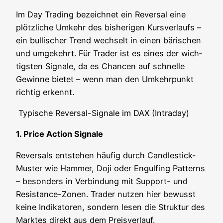
Im Day Tra­ding bezeich­net ein Rever­sal eine
plötz­li­che Umkehr des bis­he­ri­gen Kurs­ver­laufs –
ein bul­li­scher Trend wech­selt in einen bäri­schen
und umge­kehrt. Für Trader ist es eines der wich­
tigs­ten Signa­le, da es Chan­cen auf schnel­le
Gewin­ne bie­tet – wenn man den Umkehr­punkt
rich­tig erkennt.
Typi­sche Rever­sal-Signa­le im DAX (Intra­day)
1. Pri­ce Action Signale
Rever­sals ent­ste­hen häu­fig durch Cand­le­stick-
Mus­ter wie Ham­mer, Doji oder Engul­fing Pat­terns
– beson­ders in Ver­bin­dung mit Sup­port- und
Resis­tance-Zonen. Trader nut­zen hier bewusst
kei­ne Indi­ka­to­ren, son­dern lesen die Struk­tur des
Mark­tes direkt aus dem Preisverlauf.