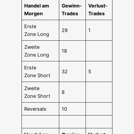
Han­del am
Gewinn-
Ver­lust-
Morgen
Trades
Trades
Ers­te
29
1
Zone Long
Zwei­te
18
Zone Long
Ers­te
32
5
Zone Short
Zwei­te
8
Zone Short
Rever­sals
10