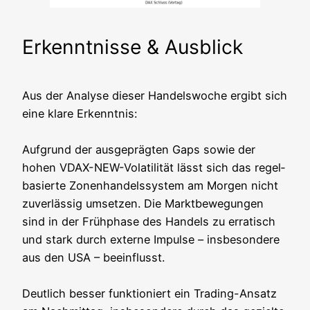
Erkenntnisse & Ausblick
Aus der Ana­ly­se die­ser Han­dels­wo­che ergibt sich
eine kla­re Erkennt­nis:
Auf­grund der aus­ge­präg­ten Gaps sowie der
hohen VDAX-NEW-Vola­ti­li­tät lässt sich das regel­
ba­sier­te Zonen­han­dels­sys­tem am Mor­gen nicht
zuver­läs­sig umset­zen. Die Markt­be­we­gun­gen
sind in der Früh­pha­se des Han­dels zu erra­tisch
und stark durch exter­ne Impul­se – ins­be­son­de­re
aus den USA – beein­flusst.
Deut­lich bes­ser funk­tio­niert ein Tra­ding-Ansatz