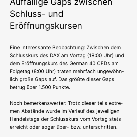
Auffällige Gaps zwischen
Schluss- und
Eröffnungskursen
Eine inter­es­san­te Beob­ach­tung: Zwi­schen dem
Schluss­kurs des DAX am Vor­tag (18:00 Uhr) und
dem Eröff­nungs­kurs des Ger­man 40 CFDs am
Fol­ge­tag (8:00 Uhr) tra­ten mehr­fach unge­wöhn­
lich gro­ße Gaps auf. Das größ­te die­ser Gaps
betrug über 1.500 Punk­te.
Noch bemer­kens­wer­ter: Trotz die­ser teils extre­
men Abstän­de wur­de im Ver­lauf des jewei­li­gen
Han­dels­tags der Schluss­kurs vom Vor­tag stets
erreicht oder sogar über- bzw. unterschritten.