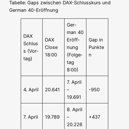
Tabel­le: Gaps zwi­schen DAX-Schluss­kurs und
Ger­man 40-Eröffnung
Ger­
man 40
DAX
DAX
Eröff­
Gap in
Schlus
Clo­se
nung
Punkte
s (Vor­
18:00
(Fol­ge­
n
tag)
tag
8:00)
7. April
4. April
20.641
–
-950
19.691
8. April
7. April
19.789
–
+437
20.226