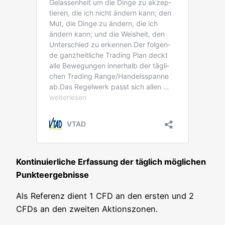
Kon­ti­nu­ier­li­che Erfas­sung der täg­lich mög­li­chen
Punkteergebnisse
Als Refe­renz dient 1 CFD an den ers­ten und 2
CFDs an den zwei­ten Aktionszonen.