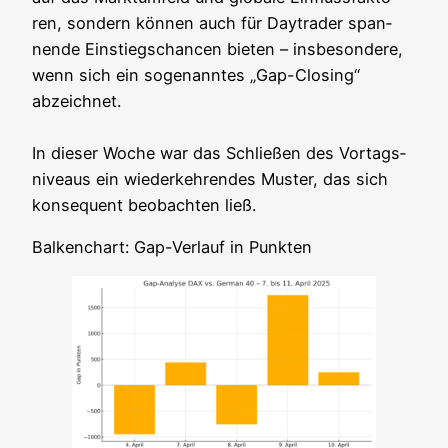
ren, son­dern kön­nen auch für Day­trader span­
nen­de Ein­stiegs­chan­cen bie­ten – ins­be­son­de­re,
wenn sich ein soge­nann­tes „Gap-Clo­sing“
abzeich­net.
In die­ser Woche war das Schlie­ßen des Vor­tags­
ni­veaus ein wie­der­keh­ren­des Mus­ter, das sich
kon­se­quent beob­ach­ten ließ.
Bal­ken­chart: Gap-Ver­lauf in Punkten