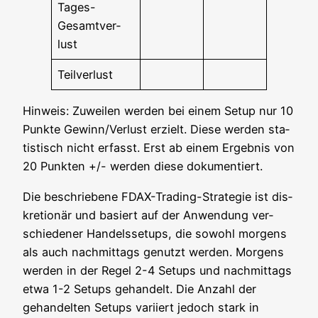
Tages-
Gesamt­ver­
lust
Teil­ver­lust
Hin­weis: Zuwei­len wer­den bei einem Set­up nur 10
Punk­te Gewinn/Verlust erzielt. Die­se wer­den sta­
tis­tisch nicht erfasst. Erst ab einem Ergeb­nis von
20 Punk­ten +/- wer­den die­se dokumentiert.
Die beschrie­be­ne FDAX-Tra­ding-Stra­te­gie ist dis­
kre­tio­när und basiert auf der Anwen­dung ver­
schie­de­ner Han­dels­set­ups, die sowohl mor­gens
als auch nach­mit­tags genutzt wer­den. Mor­gens
wer­den in der Regel 2-4 Set­ups und nach­mit­tags
etwa 1-2 Set­ups gehan­delt. Die Anzahl der
gehan­del­ten Set­ups vari­iert jedoch stark in