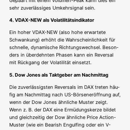
Gepaart mit einem Volu­men-Peak kann dies ein
sehr zuver­läs­si­ges Umkehr­si­gnal sein.
4. VDAX-NEW als Volatilitätsindikator
Ein hoher VDAX-NEW (also hohe erwar­te­te
Schwan­kung) erhöht die Wahr­schein­lich­keit für
schnel­le, dyna­mi­sche Rich­tungs­wech­sel. Beson­
ders in über­dehn­ten Pha­sen kann ein Rever­sal
mit Rück­gang der Vola­ti­li­tät einsetzt.
5. Dow Jones als Takt­ge­ber am Nachmittag
Die zuver­läs­sigs­ten Rever­sals im DAX tre­ten häu­
fig am Nach­mit­tag nach US-Bör­sener­öff­nung auf,
wenn der Dow Jones ähn­li­che Mus­ter zeigt.
Wenn z. B. der DAX eine Ermü­dungs­ker­ze bil­det
und gleich­zei­tig der Dow ähn­li­che Pri­ce Action-
Mus­ter (wie ein Bea­rish Engul­fing oder ein V-