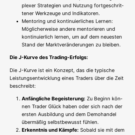
ple­xer Stra­te­gien und Nut­zung fort­ge­schrit­
te­ner Werk­zeu­ge und Indikatoren.
Men­to­ring und kon­ti­nu­ier­li­ches Ler­nen:
Mög­li­cher­wei­se ande­re ment­orie­ren und
kon­ti­nu­ier­lich ler­nen, um auf dem neu­es­ten
Stand der Markt­ver­än­de­run­gen zu bleiben.
Die J-Kur­ve des Trading-Erfolgs:
Die J-Kur­ve ist ein Kon­zept, das die typi­sche
Leis­tungs­ent­wick­lung eines Trad­ers über die Zeit
beschreibt:
Anfäng­li­che Begeis­te­rung:
Zu Beginn kön­
nen Trader Glück haben oder sich nach der
ers­ten Aus­bil­dung und dem Demo­han­del
über­mä­ßig selbst­be­wusst fühlen.
Erkennt­nis und Kämp­fe:
Sobald sie mit dem