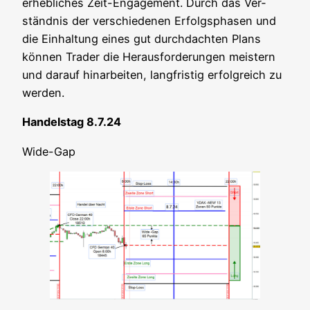
erheb­li­ches Zeit-Enga­ge­ment. Durch das Ver­
ständ­nis der ver­schie­de­nen Erfolgs­pha­sen und
die Ein­hal­tung eines gut durch­dach­ten Plans
kön­nen Trader die Her­aus­for­de­run­gen meis­tern
und dar­auf hin­ar­bei­ten, lang­fris­tig erfolg­reich zu
werden.
Han­dels­tag 8.7.24
Wide-Gap