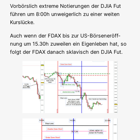
Vor­börs­lich extre­me Notie­run­gen der DJIA Fut
füh­ren um 8:00h unwei­ger­lich zu einer wei­ten
Kurslücke.
Auch wenn der FDAX bis zur US-Bör­sener­öff­
nung um 15.30h zuwei­len ein Eigen­le­ben hat, so
folgt der FDAX danach skla­visch den DJIA Fut.