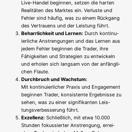
Live-Han­del begin­nen, set­zen die har­ten
Rea­li­tä­ten des Mark­tes ein. Ver­lus­te und
Feh­ler sind häu­fig, was zu einem Rück­gang
des Ver­trau­ens und der Leis­tung führt.
Beharr­lich­keit und Ler­nen:
Durch kon­ti­nu­
ier­li­che Anstren­gun­gen und das Ler­nen aus
jedem Feh­ler begin­nen die Trader, ihre
Fähig­kei­ten und Stra­te­gien zu ent­wi­ckeln
und erho­len sich lang­sam von der anfäng­li­
chen Flaute.
Durch­bruch und Wachs­tum:
Mit kon­ti­nu­ier­li­cher Pra­xis und Enga­ge­ment
begin­nen Trader, kon­sis­ten­te Ergeb­nis­se zu
sehen, was zu einer signi­fi­kan­ten Leis­
tungs­ver­bes­se­rung führt.
Exzel­lenz:
Schließ­lich, mit etwa 10.000
Stun­den fokus­sier­ter Anstren­gung, errei­