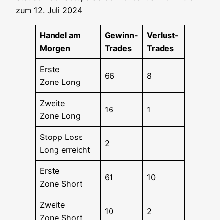
zum 12. Juli 2024
Han­del am
Gewinn-
Ver­lust-
Morgen
Trades
Trades
Ers­te
66
8
Zone Long
Zwei­te
16
1
Zone Long
Stopp Loss
2
Long erreicht
Ers­te
61
10
Zone Short
Zwei­te
10
2
Zone Short