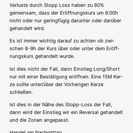
Ver­lus­te durch Stopp Loss haben zu 80%
gemein­sam, dass der Eröff­nungs­kurs um 8:00h
nicht oder nur gering­fü­gig dar­un­ter oder dar­über
gehan­delt wird.
Es ist immer wich­tig dar­auf zu ach­ten ob zwi­
schen 8-9h der Kurs über oder unter dem Eröff­
nungs­kurs gehan­delt wurde.
Ist dies nicht der Fall, dann Ein­stieg Long/Short
nur mit einer Bestä­ti­gung eröff­nen. Eine 15M Ker­
ze soll­te unter/über der Vor­he­ri­gen Ker­ze
schließen.
Ist dies in der Nähe des Stopp-Loss der Fall,
dann wird der Ein­stieg wir ein Rever­sal gehan­delt
und die Zonen angepasst.
Han­del am Nachmittag