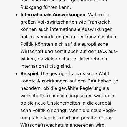
Rück­gang füh­ren kann.
Inter­na­tio­na­le Aus­wir­kun­gen:
Wah­len in
gro­ßen Volks­wirt­schaf­ten wie Frank­reich
kön­nen auch inter­na­tio­na­le Aus­wir­kun­gen
haben. Ver­än­de­run­gen in der fran­zö­si­schen
Poli­tik könn­ten sich auf die euro­päi­sche
Wirt­schaft und somit auch auf den DAX aus­
wir­ken, da vie­le deut­sche Unter­neh­men
inter­na­tio­nal tätig sind.
Bei­spiel:
Die gest­ri­ge fran­zö­si­sche Wahl
könn­te Aus­wir­kun­gen auf den DAX haben, je
nach­dem, ob die gewähl­te Regie­rung als
wirt­schafts­freund­lich ange­se­hen wird oder
ob sie neue Unsi­cher­hei­ten in die euro­päi­
sche Poli­tik ein­bringt. Wenn die neue Regie­
rung, als sta­bi­li­sie­rend und posi­tiv für das
Wirt­schafts­wachs­tum ange­se­hen wird,