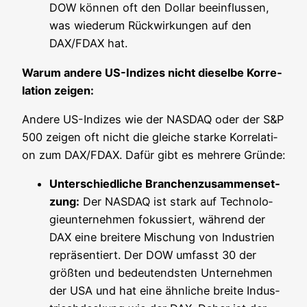
DOW kön­nen oft den Dol­lar beein­flus­sen,
was wie­der­um Rück­wir­kun­gen auf den
DAX/FDAX hat.
War­um ande­re US-Indi­zes nicht die­sel­be Kor­re­
la­ti­on zeigen:
Ande­re US-Indi­zes wie der NASDAQ oder der S&P
500 zei­gen oft nicht die glei­che star­ke Kor­re­la­ti­
on zum DAX/FDAX. Dafür gibt es meh­re­re Gründe:
Unter­schied­li­che Bran­chen­zu­sam­men­set­
zung:
Der NASDAQ ist stark auf Tech­no­lo­
gie­un­ter­neh­men fokus­siert, wäh­rend der
DAX eine brei­te­re Mischung von Indus­trien
reprä­sen­tiert. Der DOW umfasst 30 der
größ­ten und bedeu­tends­ten Unter­neh­men
der USA und hat eine ähn­li­che brei­te Indus­