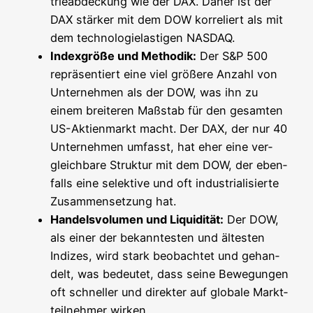
trie­ab­de­ckung wie der DAX. Daher ist der
DAX stär­ker mit dem DOW kor­re­liert als mit
dem tech­no­lo­gie­las­ti­gen NASDAQ.
Index­grö­ße und Metho­dik:
Der S&P 500
reprä­sen­tiert eine viel grö­ße­re Anzahl von
Unter­neh­men als der DOW, was ihn zu
einem brei­te­ren Maß­stab für den gesam­ten
US-Akti­en­markt macht. Der DAX, der nur 40
Unter­neh­men umfasst, hat eher eine ver­
gleich­ba­re Struk­tur mit dem DOW, der eben­
falls eine selek­ti­ve und oft indus­tria­li­sier­te
Zusam­men­set­zung hat.
Han­dels­vo­lu­men und Liqui­di­tät:
Der DOW,
als einer der bekann­tes­ten und ältes­ten
Indi­zes, wird stark beob­ach­tet und gehan­
delt, was bedeu­tet, dass sei­ne Bewe­gun­gen
oft schnel­ler und direk­ter auf glo­ba­le Markt­
teil­neh­mer wirken.