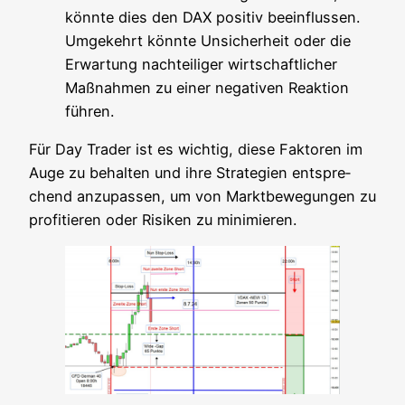
könn­te dies den DAX posi­tiv beein­flus­sen.
Umge­kehrt könn­te Unsi­cher­heit oder die
Erwar­tung nach­tei­li­ger wirt­schaft­li­cher
Maß­nah­men zu einer nega­ti­ven Reak­ti­on
führen.
Für Day Trader ist es wich­tig, die­se Fak­to­ren im
Auge zu behal­ten und ihre Stra­te­gien ent­spre­
chend anzu­pas­sen, um von Markt­be­we­gun­gen zu
pro­fi­tie­ren oder Risi­ken zu minimieren.