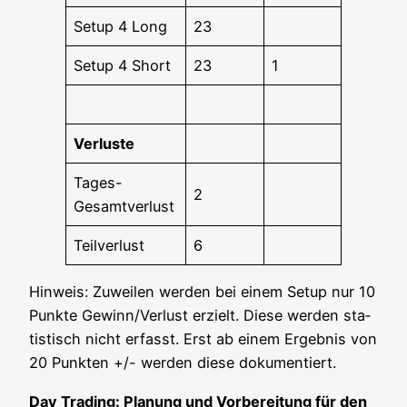
Set­up 4 Long
23
Set­up 4 Short
23
1
Ver­lus­te
Tages-
2
Gesamt­ver­lust
Teil­ver­lust
6
Hin­weis: Zuwei­len wer­den bei einem Set­up nur 10
Punk­te Gewinn/Verlust erzielt. Die­se wer­den sta­
tis­tisch nicht erfasst. Erst ab einem Ergeb­nis von
20 Punk­ten +/- wer­den die­se dokumentiert.
Day Tra­ding: Pla­nung und Vor­be­rei­tung für den