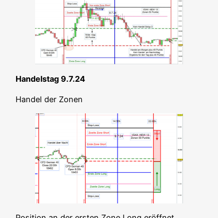
Han­dels­tag 9.7.24
Han­del der Zonen
Posi­ti­on an der ers­ten Zone Long eröff­net.