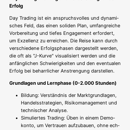
Erfolg
Day Tra­ding ist ein anspruchs­vol­les und dyna­mi­
sches Feld, das einen soli­den Plan, umfang­rei­che
Vor­be­rei­tung und tie­fes Enga­ge­ment erfor­dert,
um Exzel­lenz zu errei­chen. Die Rei­se kann durch
ver­schie­de­ne Erfolgs­pha­sen dar­ge­stellt wer­den,
die oft als "J-Kur­ve" visua­li­siert wer­den und die
anfäng­li­chen Schwie­rig­kei­ten und den even­tua­len
Erfolg bei beharr­li­cher Anstren­gung darstellen.
Grund­la­gen und Lern­pha­se (0-2.000 Stunden)
Bil­dung: Ver­ständ­nis der Markt­grund­la­gen,
Han­dels­stra­te­gien, Risi­ko­ma­nage­ment und
tech­ni­scher Analyse.
Simu­lier­tes Tra­ding: Üben in einem Demo­
kon­to, um Ver­trau­en auf­zu­bau­en, ohne ech­