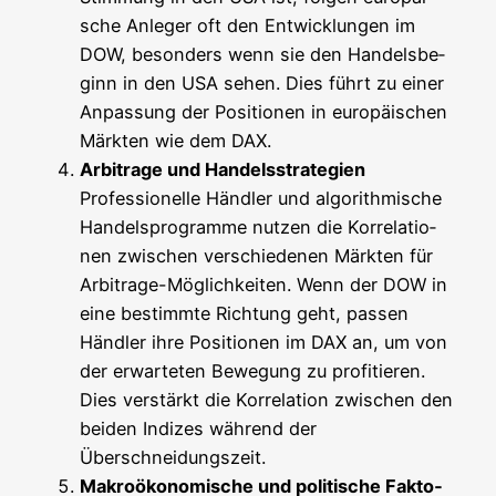
sche Anle­ger oft den Ent­wick­lun­gen im
DOW, beson­ders wenn sie den Han­dels­be­
ginn in den USA sehen. Dies führt zu einer
Anpas­sung der Posi­tio­nen in euro­päi­schen
Märk­ten wie dem DAX.
Arbi­tra­ge und Han­dels­stra­te­gien
Pro­fes­sio­nel­le Händ­ler und algo­rith­mi­sche
Han­dels­pro­gram­me nut­zen die Kor­re­la­tio­
nen zwi­schen ver­schie­de­nen Märk­ten für
Arbi­tra­ge-Mög­lich­kei­ten. Wenn der DOW in
eine bestimm­te Rich­tung geht, pas­sen
Händ­ler ihre Posi­tio­nen im DAX an, um von
der erwar­te­ten Bewe­gung zu pro­fi­tie­ren.
Dies ver­stärkt die Kor­re­la­ti­on zwi­schen den
bei­den Indi­zes wäh­rend der
Überschneidungszeit.
Makro­öko­no­mi­sche und poli­ti­sche Fak­to­