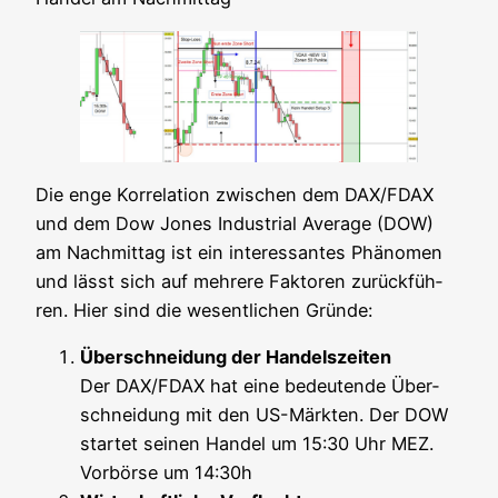
Die enge Kor­re­la­ti­on zwi­schen dem DAX/FDAX
und dem Dow Jones Indus­tri­al Avera­ge (DOW)
am Nach­mit­tag ist ein inter­es­san­tes Phä­no­men
und lässt sich auf meh­re­re Fak­to­ren zurück­füh­
ren. Hier sind die wesent­li­chen Gründe:
Über­schnei­dung der Han­dels­zei­ten
Der DAX/FDAX hat eine bedeu­ten­de Über­
schnei­dung mit den US-Märk­ten. Der DOW
star­tet sei­nen Han­del um 15:30 Uhr MEZ.
Vor­bör­se um 14:30h