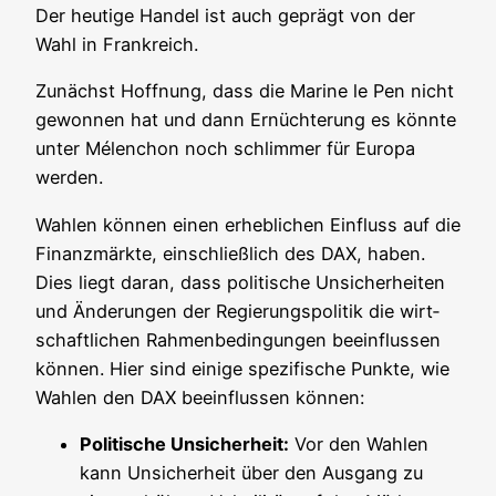
Der heu­ti­ge Han­del ist auch geprägt von der
Wahl in Frankreich.
Zunächst Hoff­nung, dass die Mari­ne le Pen nicht
gewon­nen hat und dann Ernüch­te­rung es könn­te
unter Mélen­chon noch schlim­mer für Euro­pa
werden.
Wah­len kön­nen einen erheb­li­chen Ein­fluss auf die
Finanz­märk­te, ein­schließ­lich des DAX, haben.
Dies liegt dar­an, dass poli­ti­sche Unsi­cher­hei­ten
und Ände­run­gen der Regie­rungs­po­li­tik die wirt­
schaft­li­chen Rah­men­be­din­gun­gen beein­flus­sen
kön­nen. Hier sind eini­ge spe­zi­fi­sche Punk­te, wie
Wah­len den DAX beein­flus­sen können:
Poli­ti­sche Unsi­cher­heit:
Vor den Wah­len
kann Unsi­cher­heit über den Aus­gang zu