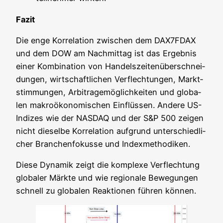
Fazit
Die enge Kor­re­la­ti­on zwi­schen dem DAX7FDAX
und dem DOW am Nach­mit­tag ist das Ergeb­nis
einer Kom­bi­na­ti­on von Han­dels­zei­ten­über­schnei­
dun­gen, wirt­schaft­li­chen Ver­flech­tun­gen, Markt­
stim­mun­gen, Arbi­tra­ge­mög­lich­kei­ten und glo­ba­
len makro­öko­no­mi­schen Ein­flüs­sen. Ande­re US-
Indi­zes wie der NASDAQ und der S&P 500 zei­gen
nicht die­sel­be Kor­re­la­ti­on auf­grund unter­schied­li­
cher Bran­chen­fo­kus­se und Indexmethodiken.
Die­se Dyna­mik zeigt die kom­ple­xe Ver­flech­tung
glo­ba­ler Märk­te und wie regio­na­le Bewe­gun­gen
schnell zu glo­ba­len Reak­tio­nen füh­ren können.