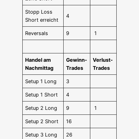
Stopp Loss
4
Short erreicht
Rever­sals
9
1
Han­del am
Gewinn-
Ver­lust-
Nachmittag
Trades
Trades
Set­up 1 Long
3
Set­up 1 Short
4
Set­up 2 Long
9
1
Set­up 2 Short
16
Set­up 3 Long
26