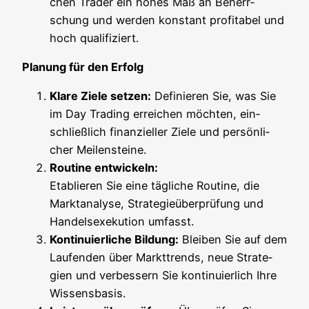
chen Trader ein hohes Maß an Beherr­
schung und wer­den kon­stant pro­fi­ta­bel und
hoch qualifiziert.
Pla­nung für den Erfolg
Kla­re Zie­le set­zen:
Defi­nie­ren Sie, was Sie
im Day Tra­ding errei­chen möch­ten, ein­
schließ­lich finan­zi­el­ler Zie­le und per­sön­li­
cher Meilensteine.
Rou­ti­ne ent­wi­ckeln:
Eta­blie­ren Sie eine täg­li­che Rou­ti­ne, die
Markt­ana­ly­se, Stra­te­gie­über­prü­fung und
Han­del­s­exe­ku­ti­on umfasst.
Kon­ti­nu­ier­li­che Bil­dung:
Blei­ben Sie auf dem
Lau­fen­den über Markt­trends, neue Stra­te­
gien und ver­bes­sern Sie kon­ti­nu­ier­lich Ihre
Wissensbasis.