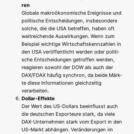
ren
Glo­ba­le makro­öko­no­mi­sche Ereig­nis­se und
poli­ti­sche Ent­schei­dun­gen, ins­be­son­de­re
sol­che, die die USA betref­fen, haben oft
weit­rei­chen­de Aus­wir­kun­gen. Wenn zum
Bei­spiel wich­ti­ge Wirt­schafts­kenn­zah­len in
den USA ver­öf­fent­licht wer­den oder poli­ti­
sche Ent­schei­dun­gen getrof­fen wer­den,
reagie­ren sowohl der DOW als auch der
DAX/FDAX häu­fig syn­chron, da bei­de Märk­
te die­se Infor­ma­tio­nen gleich­zei­tig
verarbeiten.
Dol­lar-Effek­te
Der Wert des US-Dol­lars beein­flusst auch
die deut­schen Expor­teu­re stark, da vie­le
DAX-Unter­neh­men stark vom Export in den
US-Markt abhän­gen. Ver­än­de­run­gen im