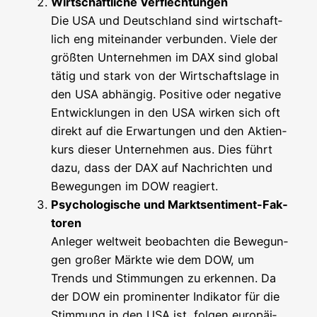
Wirt­schaft­li­che Ver­flech­tun­gen
Die USA und Deutsch­land sind wirt­schaft­
lich eng mit­ein­an­der ver­bun­den. Vie­le der
größ­ten Unter­neh­men im DAX sind glo­bal
tätig und stark von der Wirt­schafts­la­ge in
den USA abhän­gig. Posi­ti­ve oder nega­ti­ve
Ent­wick­lun­gen in den USA wir­ken sich oft
direkt auf die Erwar­tun­gen und den Akti­en­
kurs die­ser Unter­neh­men aus. Dies führt
dazu, dass der DAX auf Nach­rich­ten und
Bewe­gun­gen im DOW reagiert.
Psy­cho­lo­gi­sche und Markts­en­ti­ment-Fak­
to­ren
Anle­ger welt­weit beob­ach­ten die Bewe­gun­
gen gro­ßer Märk­te wie dem DOW, um
Trends und Stim­mun­gen zu erken­nen. Da
der DOW ein pro­mi­nen­ter Indi­ka­tor für die
Stim­mung in den USA ist, fol­gen euro­päi­