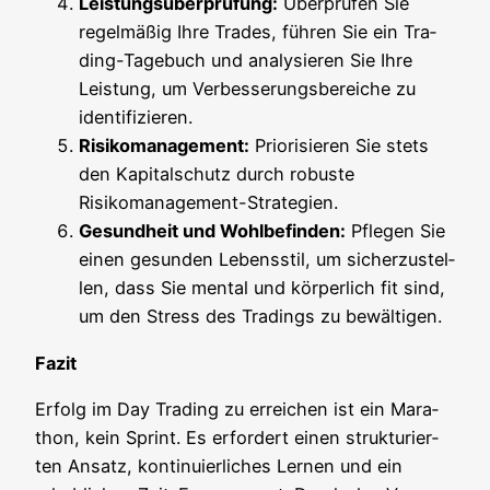
Leis­tungs­über­prü­fung:
Über­prü­fen Sie
regel­mä­ßig Ihre Trades, füh­ren Sie ein Tra­
ding-Tage­buch und ana­ly­sie­ren Sie Ihre
Leis­tung, um Ver­bes­se­rungs­be­rei­che zu
identifizieren.
Risi­ko­ma­nage­ment:
Prio­ri­sie­ren Sie stets
den Kapi­tal­schutz durch robus­te
Risikomanagement-Strategien.
Gesund­heit und Wohl­be­fin­den:
Pfle­gen Sie
einen gesun­den Lebens­stil, um sicher­zu­stel­
len, dass Sie men­tal und kör­per­lich fit sind,
um den Stress des Tra­dings zu bewältigen.
Fazit
Erfolg im Day Tra­ding zu errei­chen ist ein Mara­
thon, kein Sprint. Es erfor­dert einen struk­tu­rier­
ten Ansatz, kon­ti­nu­ier­li­ches Ler­nen und ein