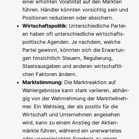
einer erhöh­ten Vola­ti­li­tät auf den Märk­ten
füh­ren. Händ­ler könn­ten vor­sich­tig sein und
Posi­tio­nen redu­zie­ren oder absichern.
Wirt­schafts­po­li­tik:
Unter­schied­li­che Par­tei­
en haben oft unter­schied­li­che wirt­schafts­
po­li­ti­sche Agen­den. Je nach­dem, wel­che
Par­tei gewinnt, könn­ten sich die Erwar­tun­
gen hin­sicht­lich Steu­ern, Regu­lie­rung,
Staats­aus­ga­ben und ande­ren wirt­schaft­li­
chen Fak­to­ren ändern.
Markt­stim­mung:
Die Markt­re­ak­ti­on auf
Wahl­er­geb­nis­se kann stark vari­ie­ren, abhän­
gig von der Wahr­neh­mung der Markt­teil­neh­
mer. Ein Wahl­sieg, der als posi­tiv für die
Wirt­schaft und Unter­neh­men ange­se­hen
wird, kann zu einem Anstieg der Akti­en­
märk­te füh­ren, wäh­rend ein uner­war­te­tes
oder uner­wünsch­tes Ergeb­nis zu einem