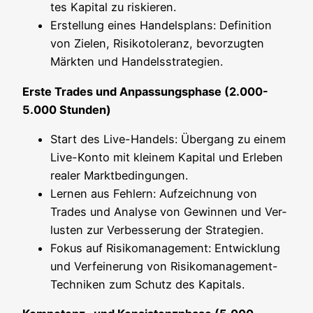
tes Kapi­tal zu riskieren.
Erstel­lung eines Han­dels­plans: Defi­ni­ti­on
von Zie­len, Risi­ko­to­le­ranz, bevor­zug­ten
Märk­ten und Handelsstrategien.
Ers­te Trades und Anpas­sungs­pha­se (2.000-
5.000 Stunden)
Start des Live-Han­dels: Über­gang zu einem
Live-Kon­to mit klei­nem Kapi­tal und Erle­ben
rea­ler Marktbedingungen.
Ler­nen aus Feh­lern: Auf­zeich­nung von
Trades und Ana­ly­se von Gewin­nen und Ver­
lus­ten zur Ver­bes­se­rung der Strategien.
Fokus auf Risi­ko­ma­nage­ment: Ent­wick­lung
und Ver­fei­ne­rung von Risi­ko­ma­nage­ment-
Tech­ni­ken zum Schutz des Kapitals.