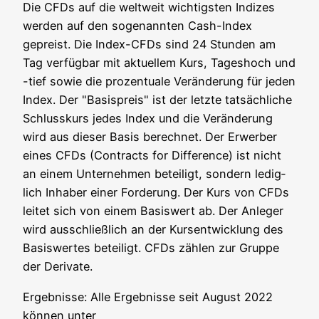
Die CFDs auf die welt­weit wich­tigs­ten Indi­zes
wer­den auf den soge­nann­ten Cash-Index
gepreist. Die Index-CFDs sind 24 Stun­den am
Tag ver­füg­bar mit aktu­el­lem Kurs, Tages­hoch und
-tief sowie die pro­zen­tua­le Ver­än­de­rung für jeden
Index. Der "Basis­preis" ist der letz­te tat­säch­li­che
Schluss­kurs jedes Index und die Ver­än­de­rung
wird aus die­ser Basis berech­net. Der Erwer­ber
eines CFDs (Con­tracts for Dif­fe­rence) ist nicht
an einem Unter­neh­men betei­ligt, son­dern ledig­
lich Inha­ber einer For­de­rung. Der Kurs von CFDs
lei­tet sich von einem Basis­wert ab. Der Anle­ger
wird aus­schließ­lich an der Kurs­ent­wick­lung des
Basis­wer­tes betei­ligt. CFDs zäh­len zur Grup­pe
der Derivate.
Ergeb­nis­se: Alle Ergeb­nis­se seit August 2022
kön­nen unter