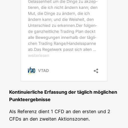
Kon­ti­nu­ier­li­che Erfas­sung der täg­lich mög­li­chen
Punkteergebnisse
Als Refe­renz dient 1 CFD an den ers­ten und 2
CFDs an den zwei­ten Aktionszonen.