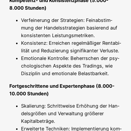
Kom­pe­tenz- und Kon­sis­tenz­pha­se (5.000-
8.000 Stunden)
Ver­fei­ne­rung der Stra­te­gien: Fein­ab­stim­
mung der Han­dels­stra­te­gien basie­rend auf
kon­sis­ten­ten Leistungsmetriken.
Kon­sis­tenz: Errei­chen regel­mä­ßi­ger Ren­ta­bi­
li­tät und Redu­zie­rung signi­fi­kan­ter Verluste.
Emo­tio­na­le Kon­trol­le: Beherr­schen der psy­
cho­lo­gi­schen Aspek­te des Tra­dings, wie
Dis­zi­plin und emo­tio­na­le Belastbarkeit.
Fort­ge­schrit­te­ne und Exper­ten­pha­se (8.000-
10.000 Stunden)
Ska­lie­rung: Schritt­wei­se Erhö­hung der Han­
dels­grö­ßen und Ver­wal­tung grö­ße­rer
Kapitalbeträge.
Erwei­ter­te Tech­ni­ken: Imple­men­tie­rung kom­