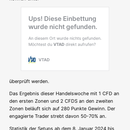
über­prüft werden.
Das Ergeb­nis die­ser Han­dels­wo­che mit 1 CFD an
den ers­ten Zonen und 2 CFDS an den zwei­ten
Zonen beläuft sich auf 280 Punk­te Gewinn. Der
enga­gier­te Trader strebt davon 50-70% an.
Sta­tis­tik der Set­ups ab dem 8. Janu­ar 2024 bis