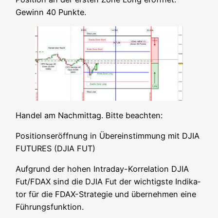
Gewinn 40 Punkte.
Han­del am Nach­mit­tag. Bit­te beachten:
Posi­ti­ons­er­öff­nung in Über­ein­stim­mung mit DJIA
FUTURES (DJIA FUT)
Auf­grund der hohen Intra­day-Kor­re­la­ti­on DJIA
Fut/FDAX sind die DJIA Fut der wich­tigs­te Indi­ka­
tor für die FDAX-Stra­te­gie und über­neh­men eine
Führungsfunktion.