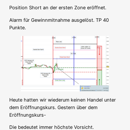
Posi­ti­on Short an der ers­ten Zone eröffnet.
Alarm für Gewinn­mit­nah­me aus­ge­löst. TP 40
Punkte.
Heu­te hat­ten wir wie­der­um kei­nen Han­del unter
dem Eröff­nungs­kurs. Ges­tern über dem
Eröffnungskurs-
Die bedeu­tet immer höchs­te Vorsicht.