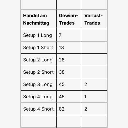
Han­del am
Gewinn-
Ver­lust-
Nachmittag
Trades
Trades
Set­up 1 Long
7
Set­up 1 Short
18
Set­up 2 Long
28
Set­up 2 Short
38
Set­up 3 Long
45
2
Set­up 4 Long
45
1
Set­up 4 Short
82
2