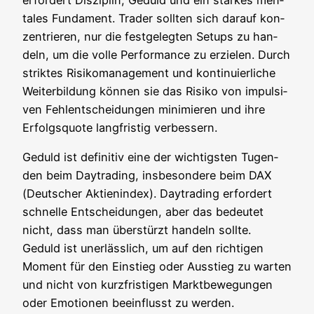
ta­les Fun­da­ment. Trader soll­ten sich dar­auf kon­
zen­trie­ren, nur die fest­ge­leg­ten Set­ups zu han­
deln, um die vol­le Per­for­mance zu erzie­len. Durch
strik­tes Risi­ko­ma­nage­ment und kon­ti­nu­ier­li­che
Wei­ter­bil­dung kön­nen sie das Risi­ko von impul­si­
ven Fehl­ent­schei­dun­gen mini­mie­ren und ihre
Erfolgs­quo­te lang­fris­tig verbessern.
Geduld ist defi­ni­tiv eine der wich­tigs­ten Tugen­
den beim Day­tra­ding, ins­be­son­de­re beim DAX
(Deut­scher Akti­en­in­dex). Day­tra­ding erfor­dert
schnel­le Ent­schei­dun­gen, aber das bedeu­tet
nicht, dass man über­stürzt han­deln soll­te.
Geduld ist uner­läss­lich, um auf den rich­ti­gen
Moment für den Ein­stieg oder Aus­stieg zu war­ten
und nicht von kurz­fris­ti­gen Markt­be­we­gun­gen
oder Emo­tio­nen beein­flusst zu werden.