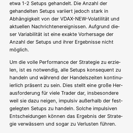
etwa 1-2 Set­ups gehan­delt. Die Anzahl der
gehan­del­ten Set­ups vari­iert jedoch stark in
Abhän­gig­keit von der VDAX-NEW-Vola­ti­li­tät und
aktu­el­len Nach­rich­ten­er­eig­nis­sen. Auf­grund die­
ser Varia­bi­li­tät ist eine exak­te Vor­her­sa­ge der
Anzahl der Set­ups und ihrer Ergeb­nis­se nicht
möglich.
Um die vol­le Per­for­mance der Stra­te­gie zu erzie­
len, ist es not­wen­dig, alle Set­ups kon­se­quent zu
han­deln und wäh­rend der Han­dels­zei­ten kon­ti­nu­
ier­lich prä­sent zu sein. Dies stellt eine gro­ße Her­
aus­for­de­rung für vie­le Trader dar, ins­be­son­de­re
weil sie dazu nei­gen, impul­siv außer­halb der fest­
ge­leg­ten Set­ups zu han­deln. Sol­che impul­si­ven
Ent­schei­dun­gen kön­nen das Ergeb­nis der Stra­te­
gie ver­wäs­sern und sogar zu Ver­lus­ten führen.