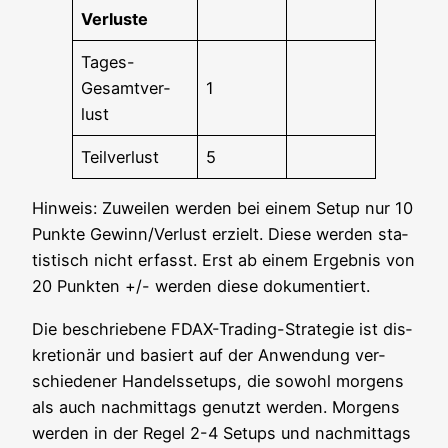
Ver­lus­te
Tages-
Gesamt­ver­
1
lust
Teil­ver­lust
5
Hin­weis: Zuwei­len wer­den bei einem Set­up nur 10
Punk­te Gewinn/Verlust erzielt. Die­se wer­den sta­
tis­tisch nicht erfasst. Erst ab einem Ergeb­nis von
20 Punk­ten +/- wer­den die­se dokumentiert.
Die beschrie­be­ne FDAX-Tra­ding-Stra­te­gie ist dis­
kre­tio­när und basiert auf der Anwen­dung ver­
schie­de­ner Han­dels­set­ups, die sowohl mor­gens
als auch nach­mit­tags genutzt wer­den. Mor­gens
wer­den in der Regel 2-4 Set­ups und nach­mit­tags