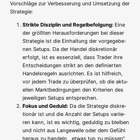
Vor­schlä­ge zur Ver­bes­se­rung und Umset­zung der
Strategie:
Strik­te Dis­zi­plin und Regel­be­fol­gung:
Eine
der größ­ten Her­aus­for­de­run­gen bei die­ser
Stra­te­gie ist die Ein­hal­tung der vor­ge­ge­be­
nen Set­ups. Da der Han­del dis­kre­tio­när
erfolgt, ist es essen­zi­ell, dass Trader ihre
Ent­schei­dun­gen strikt an den defi­nier­ten
Han­dels­re­geln aus­rich­ten. Es ist hilf­reich,
vor jedem Trade zu über­prü­fen, ob die aktu­
el­len Markt­be­din­gun­gen den Kri­te­ri­en des
jewei­li­gen Set­ups entsprechen.
Fokus und Geduld:
Da die Stra­te­gie dis­kre­
tio­när ist und die Anzahl der Set­ups vari­ie­
ren kann, ist es wich­tig, gedul­dig zu blei­ben
und nicht aus Lan­ge­wei­le oder dem Gefühl
her­aus zu han­deln, „etwas tun zu müs­sen“.