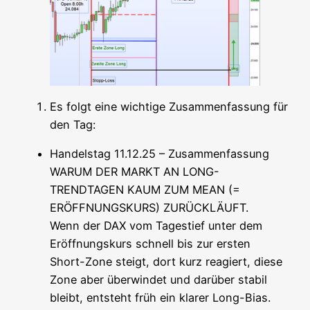
Es folgt eine wich­ti­ge Zusam­men­fas­sung für
den Tag:
Han­dels­tag 11.12.25 – Zusam­men­fas­sung
WARUM DER MARKT AN LONG-
TRENDTAGEN KAUM ZUM MEAN (=
ERÖFFNUNGSKURS) ZURÜCKLÄUFT.
Wenn der DAX vom Tages­tief unter dem
Eröff­nungs­kurs schnell bis zur ers­ten
Short-Zone steigt, dort kurz reagiert, die­se
Zone aber über­win­det und dar­über sta­bil
bleibt, ent­steht früh ein kla­rer Long-Bias.