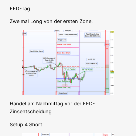
FED-Tag
Zwei­mal Long von der ers­ten Zone.
Han­del am Nach­mit­tag vor der FED-
Zinsentscheidung
Set­up 4 Short