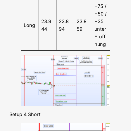
−75 /
−50 /
23.9
23.8
23.8
−35
Long
44
94
59
unter
Eröff
nung
Set­up 4 Short