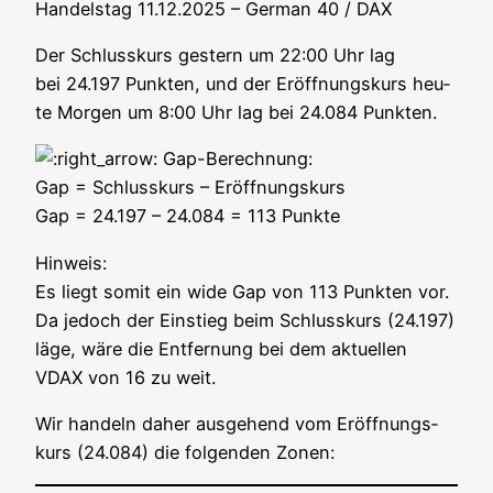
Han­dels­tag 11.12.2025 – Ger­man 40 / DAX
Der Schluss­kurs ges­tern um 22:00 Uhr lag
bei 24.197 Punk­ten, und der Eröff­nungs­kurs heu­
te Mor­gen um 8:00 Uhr lag bei 24.084 Punkten.
Gap-Berech­nung:
Gap = Schluss­kurs – Eröff­nungs­kurs
Gap = 24.197 – 24.084 = 113 Punkte
Hin­weis:
Es liegt somit ein wide Gap von 113 Punk­ten vor.
Da jedoch der Ein­stieg beim Schluss­kurs (24.197)
läge, wäre die Ent­fer­nung bei dem aktu­el­len
VDAX von 16 zu weit.
Wir han­deln daher aus­ge­hend vom Eröff­nungs­
kurs (24.084) die fol­gen­den Zonen: