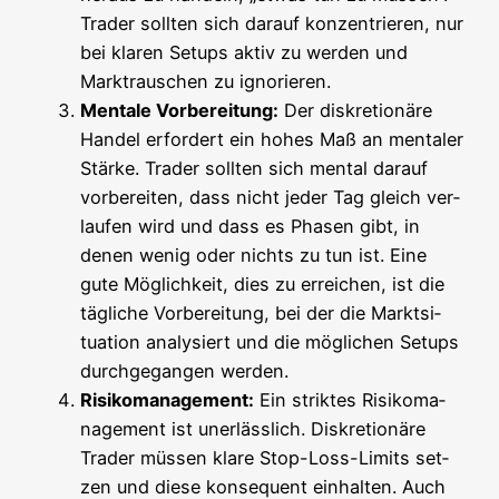
Trader soll­ten sich dar­auf kon­zen­trie­ren, nur
bei kla­ren Set­ups aktiv zu wer­den und
Markt­rau­schen zu ignorieren.
Men­ta­le Vor­be­rei­tung:
Der dis­kre­tio­nä­re
Han­del erfor­dert ein hohes Maß an men­ta­ler
Stär­ke. Trader soll­ten sich men­tal dar­auf
vor­be­rei­ten, dass nicht jeder Tag gleich ver­
lau­fen wird und dass es Pha­sen gibt, in
denen wenig oder nichts zu tun ist. Eine
gute Mög­lich­keit, dies zu errei­chen, ist die
täg­li­che Vor­be­rei­tung, bei der die Markt­si­
tua­ti­on ana­ly­siert und die mög­li­chen Set­ups
durch­ge­gan­gen werden.
Risi­ko­ma­nage­ment:
Ein strik­tes Risi­ko­ma­
nage­ment ist uner­läss­lich. Dis­kre­tio­nä­re
Trader müs­sen kla­re Stop-Loss-Limits set­
zen und die­se kon­se­quent ein­hal­ten. Auch