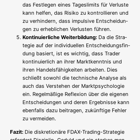
das Fest­le­gen eines Tages­li­mits für Ver­lus­te
kann hel­fen, das Risi­ko zu kon­trol­lie­ren und
zu ver­hin­dern, dass impul­si­ve Ent­schei­dun­
gen zu erheb­li­chen Ver­lus­ten führen.
Kon­ti­nu­ier­li­che Wei­ter­bil­dung:
Da die Stra­
te­gie auf der indi­vi­du­el­len Ent­schei­dungs­fin­
dung basiert, ist es wich­tig, dass Trader
kon­ti­nu­ier­lich an ihrer Markt­kennt­nis und
ihren Han­dels­fä­hig­kei­ten arbei­ten. Dies
schließt sowohl die tech­ni­sche Ana­ly­se als
auch das Ver­ste­hen der Markt­psy­cho­lo­gie
ein. Regel­mä­ßi­ge Refle­xi­on über die eige­nen
Ent­schei­dun­gen und deren Ergeb­nis­se kann
eben­falls dazu bei­tra­gen, zukünf­ti­ge Feh­ler
zu vermeiden.
Fazit:
Die dis­kre­tio­nä­re FDAX-Tra­ding-Stra­te­gie
erfor­dert Dis­zi­plin, Geduld und ein star­kes men­