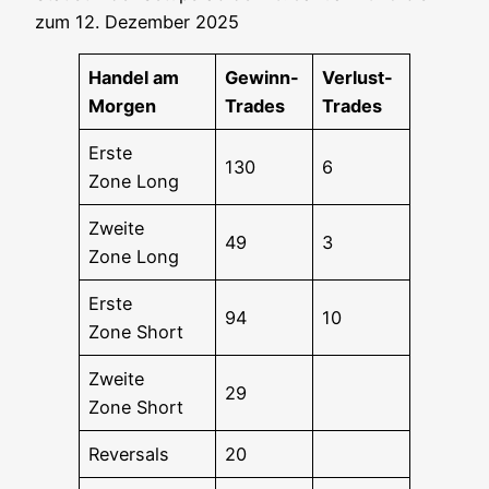
zum 12. Dezem­ber 2025
Han­del am
Gewinn-
Ver­lust-
Morgen
Trades
Trades
Ers­te
130
6
Zone Long
Zwei­te
49
3
Zone Long
Ers­te
94
10
Zone Short
Zwei­te
29
Zone Short
Rever­sals
20