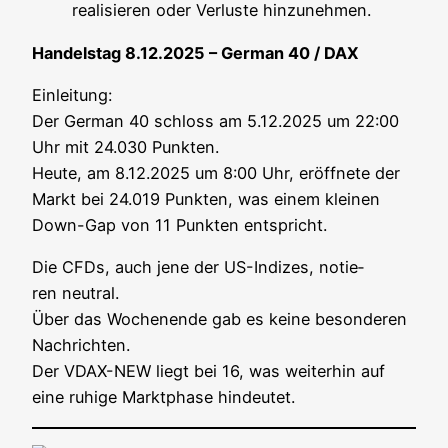
rea­li­sie­ren oder Ver­lus­te hinzunehmen.
Han­dels­tag 8.12.2025 – Ger­man 40 / DAX
Ein­lei­tung:
Der Ger­man 40 schloss am 5.12.2025 um 22:00
Uhr mit 24.030 Punk­ten.
Heu­te, am 8.12.2025 um 8:00 Uhr, eröff­ne­te der
Markt bei 24.019 Punk­ten, was einem klei­nen
Down-Gap von 11 Punk­ten entspricht.
Die CFDs, auch jene der US-Indi­zes, notie­
ren neu­tral.
Über das Wochen­en­de gab es kei­ne beson­de­ren
Nach­rich­ten.
Der VDAX-NEW liegt bei 16, was wei­ter­hin auf
eine ruhi­ge Markt­pha­se hindeutet.