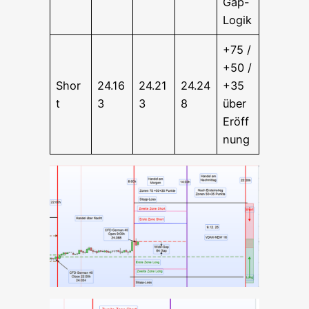
Gap-
Logik
+75 /
+50 /
Shor
24.16
24.21
24.24
+35
t
3
3
8
über
Eröff
nung