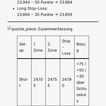
23.944 − 50 Punk­te → 23.894
Long Stop-Loss:
23.894 − 35 Punk­te → 23.859
Zusammenfassung
Stop
Set­
1.
2.
Bezu
-
up
Zone
Zone
g
Loss
+75 /
+50 /
+35
Shor
24.10
24.15
24.19
über
t
5
5
0
Schlu
sskur
s