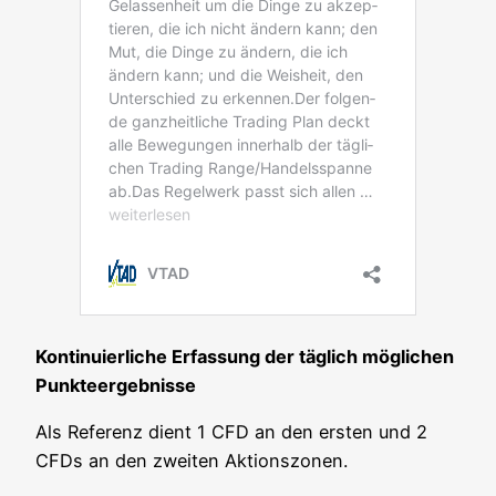
Kon­ti­nu­ier­li­che Erfas­sung der täg­lich mög­li­chen
Punkteergebnisse
Als Refe­renz dient 1 CFD an den ers­ten und 2
CFDs an den zwei­ten Aktionszonen.