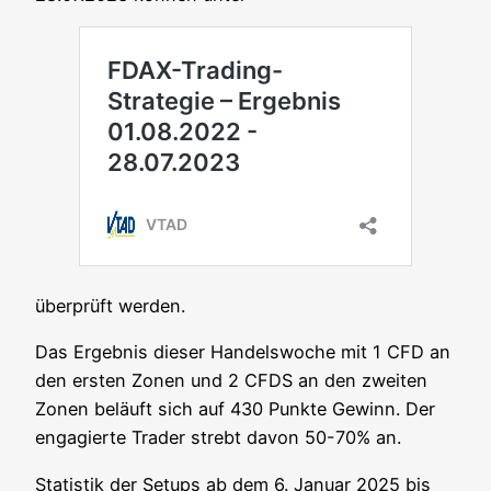
über­prüft werden.
Das Ergeb­nis die­ser Han­dels­wo­che mit 1 CFD an
den ers­ten Zonen und 2 CFDS an den zwei­ten
Zonen beläuft sich auf 430 Punk­te Gewinn. Der
enga­gier­te Trader strebt davon 50-70% an.
Sta­tis­tik der Set­ups ab dem 6. Janu­ar 2025 bis