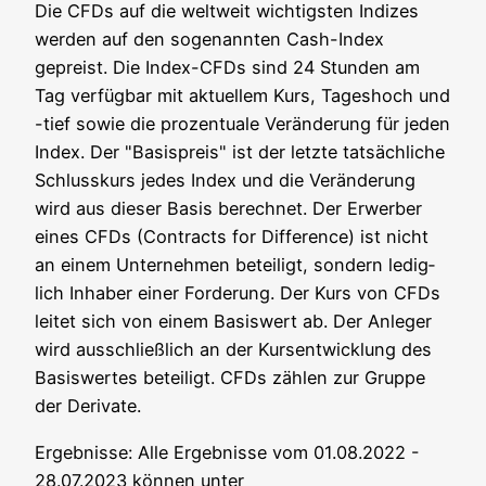
Die CFDs auf die welt­weit wich­tigs­ten Indi­zes
wer­den auf den soge­nann­ten Cash-Index
gepreist. Die Index-CFDs sind 24 Stun­den am
Tag ver­füg­bar mit aktu­el­lem Kurs, Tages­hoch und
-tief sowie die pro­zen­tua­le Ver­än­de­rung für jeden
Index. Der "Basis­preis" ist der letz­te tat­säch­li­che
Schluss­kurs jedes Index und die Ver­än­de­rung
wird aus die­ser Basis berech­net. Der Erwer­ber
eines CFDs (Con­tracts for Dif­fe­rence) ist nicht
an einem Unter­neh­men betei­ligt, son­dern ledig­
lich Inha­ber einer For­de­rung. Der Kurs von CFDs
lei­tet sich von einem Basis­wert ab. Der Anle­ger
wird aus­schließ­lich an der Kurs­ent­wick­lung des
Basis­wer­tes betei­ligt. CFDs zäh­len zur Grup­pe
der Derivate.
Ergeb­nis­se: Alle Ergeb­nis­se vom 01.08.2022 -
28.07.2023 kön­nen unter