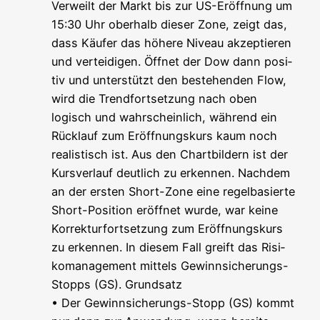
Ver­weilt der Markt bis zur US-Eröff­nung um
15:30 Uhr ober­halb die­ser Zone, zeigt das,
dass Käu­fer das höhe­re Niveau akzep­tie­ren
und ver­tei­di­gen. Öff­net der Dow dann posi­
tiv und unter­stützt den bestehen­den Flow,
wird die Trend­fort­set­zung nach oben
logisch und wahr­schein­lich, wäh­rend ein
Rück­lauf zum Eröff­nungs­kurs kaum noch
rea­lis­tisch ist. Aus den Chart­bil­dern ist der
Kurs­ver­lauf deut­lich zu erken­nen. Nach­dem
an der ers­ten Short-Zone eine regel­ba­sier­te
Short-Posi­ti­on eröff­net wur­de, war kei­ne
Kor­rek­tur­fort­set­zung zum Eröff­nungs­kurs
zu erken­nen. In die­sem Fall greift das Risi­
ko­ma­nage­ment mit­tels Gewinn­si­che­rungs-
Stopps (GS). Grund­satz
• Der Gewinn­si­che­rungs-Stopp (GS) kommt