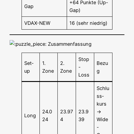
+64 Punk­te (Up-
Gap
Gap)
VDAX-NEW
16 (sehr niedrig)
Zusammenfassung
Stop
Set­
1.
2.
Bezu
-
up
Zone
Zone
g
Loss
Schlu
ss­
kurs
24.0
23.97
23.9
→
Long
24
4
39
Wide
-