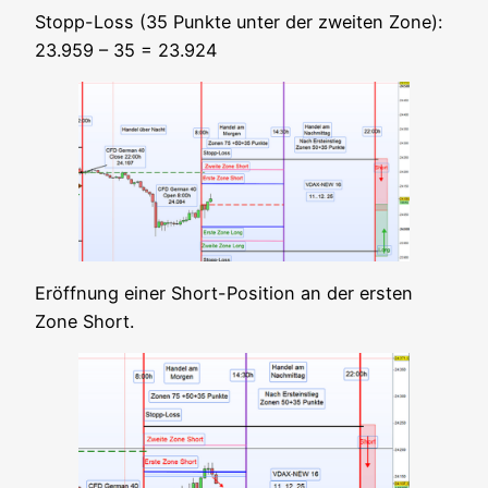
Stopp-Loss (35 Punk­te unter der zwei­ten Zone):
23.959 – 35 = 23.924
Eröff­nung einer Short-Posi­ti­on an der ers­ten
Zone Short.