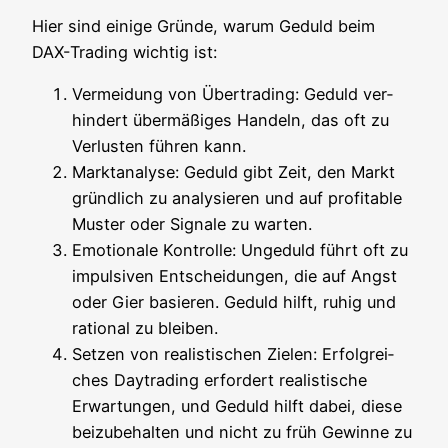
Hier sind eini­ge Grün­de, war­um Geduld beim
DAX-Tra­ding wich­tig ist:
Ver­mei­dung von Über­tra­ding: Geduld ver­
hin­dert über­mä­ßi­ges Han­deln, das oft zu
Ver­lus­ten füh­ren kann.
Markt­ana­ly­se: Geduld gibt Zeit, den Markt
gründ­lich zu ana­ly­sie­ren und auf pro­fi­ta­ble
Mus­ter oder Signa­le zu warten.
Emo­tio­na­le Kon­trol­le: Unge­duld führt oft zu
impul­si­ven Ent­schei­dun­gen, die auf Angst
oder Gier basie­ren. Geduld hilft, ruhig und
ratio­nal zu bleiben.
Set­zen von rea­lis­ti­schen Zie­len: Erfolg­rei­
ches Day­tra­ding erfor­dert rea­lis­ti­sche
Erwar­tun­gen, und Geduld hilft dabei, die­se
bei­zu­be­hal­ten und nicht zu früh Gewin­ne zu