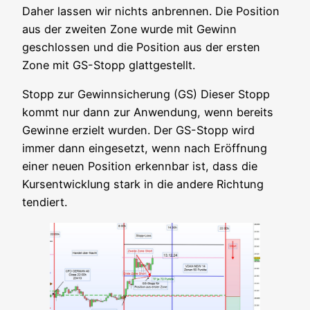
Daher las­sen wir nichts anbren­nen. Die Posi­ti­on
aus der zwei­ten Zone wur­de mit Gewinn
geschlos­sen und die Posi­ti­on aus der ers­ten
Zone mit GS-Stopp glattgestellt.
Stopp zur Gewinn­si­che­rung (GS) Die­ser Stopp
kommt nur dann zur Anwen­dung, wenn bereits
Gewin­ne erzielt wur­den. Der GS-Stopp wird
immer dann ein­ge­setzt, wenn nach Eröff­nung
einer neu­en Posi­ti­on erkenn­bar ist, dass die
Kurs­ent­wick­lung stark in die ande­re Rich­tung
tendiert.