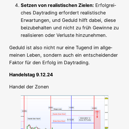
Set­zen von rea­lis­ti­schen Zie­len:
Erfolg­rei­
ches Day­tra­ding erfor­dert rea­lis­ti­sche
Erwar­tun­gen, und Geduld hilft dabei, die­se
bei­zu­be­hal­ten und nicht zu früh Gewin­ne zu
rea­li­sie­ren oder Ver­lus­te hinzunehmen.
Geduld ist also nicht nur eine Tugend im all­ge­
mei­nen Leben, son­dern auch ein ent­schei­den­der
Fak­tor für den Erfolg im Daytrading.
Han­dels­tag 9.12.24
Han­del der Zonen