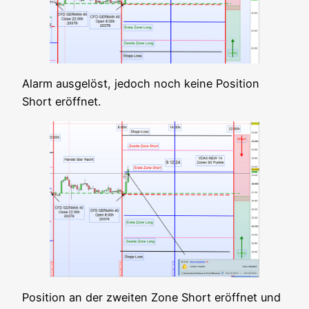
Alarm aus­ge­löst, jedoch noch kei­ne Posi­ti­on
Short eröffnet.
Posi­ti­on an der zwei­ten Zone Short eröff­net und