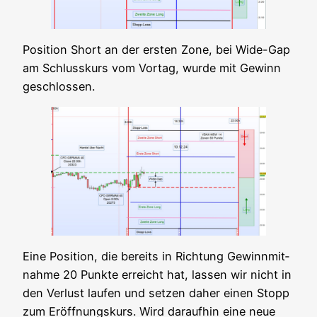
Posi­ti­on Short an der ers­ten Zone, bei Wide-Gap
am Schluss­kurs vom Vor­tag, wur­de mit Gewinn
geschlossen.
Eine Posi­ti­on, die bereits in Rich­tung Gewinn­mit­
nah­me 20 Punk­te erreicht hat, las­sen wir nicht in
den Ver­lust lau­fen und set­zen daher einen Stopp
zum Eröff­nungs­kurs. Wird dar­auf­hin eine neue