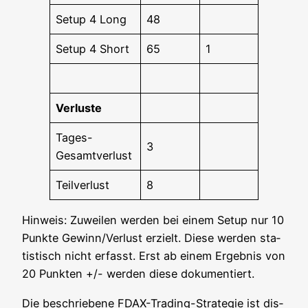
Set­up 4 Long
48
Set­up 4 Short
65
1
Ver­lus­te
Tages-
3
Gesamt­ver­lust
Teil­ver­lust
8
Hin­weis: Zuwei­len wer­den bei einem Set­up nur 10
Punk­te Gewinn/Verlust erzielt. Die­se wer­den sta­
tis­tisch nicht erfasst. Erst ab einem Ergeb­nis von
20 Punk­ten +/- wer­den die­se dokumentiert.
Die beschrie­be­ne FDAX-Tra­ding-Stra­te­gie ist dis­