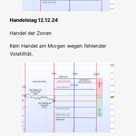
Han­dels­tag 12.12.24
Han­del der Zonen
Kein Han­del am Mor­gen wegen feh­len­der
Volatilität.