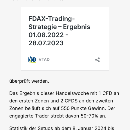
über­prüft werden.
Das Ergeb­nis die­ser Han­dels­wo­che mit 1 CFD an
den ers­ten Zonen und 2 CFDS an den zwei­ten
Zonen beläuft sich auf 550 Punk­te Gewinn. Der
enga­gier­te Trader strebt davon 50-70% an.
Sta­tis­tik der Set­ups ab dem 8. Janu­ar 2024 bis