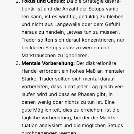
Fokus und Geduld:
Da die Stra­te­gie dis­kre­
tio­när ist und die Anzahl der Set­ups vari­ie­
ren kann, ist es wich­tig, gedul­dig zu blei­ben
und nicht aus Lan­ge­wei­le oder dem Gefühl
her­aus zu han­deln, „etwas tun zu müs­sen“.
Trader soll­ten sich dar­auf kon­zen­trie­ren, nur
bei kla­ren Set­ups aktiv zu wer­den und
Markt­rau­schen zu ignorieren.
Men­ta­le Vor­be­rei­tung:
Der dis­kre­tio­nä­re
Han­del erfor­dert ein hohes Maß an men­ta­ler
Stär­ke. Trader soll­ten sich men­tal dar­auf
vor­be­rei­ten, dass nicht jeder Tag gleich ver­
lau­fen wird und dass es Pha­sen gibt, in
denen wenig oder nichts zu tun ist. Eine
gute Mög­lich­keit, dies zu errei­chen, ist die
täg­li­che Vor­be­rei­tung, bei der die Markt­si­
tua­ti­on ana­ly­siert und die mög­li­chen Set­ups
durch­ge­gan­gen werden.