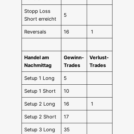
Stopp Loss
5
Short erreicht
Rever­sals
16
1
Han­del am
Gewinn-
Ver­lust-
Nachmittag
Trades
Trades
Set­up 1 Long
5
Set­up 1 Short
10
Set­up 2 Long
16
1
Set­up 2 Short
17
Set­up 3 Long
35