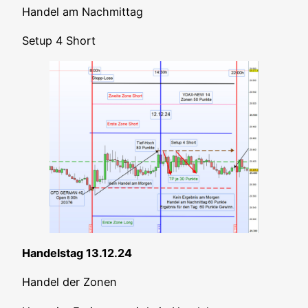
Han­del am Nachmittag
Set­up 4 Short
Han­dels­tag 13.12.24
Han­del der Zonen