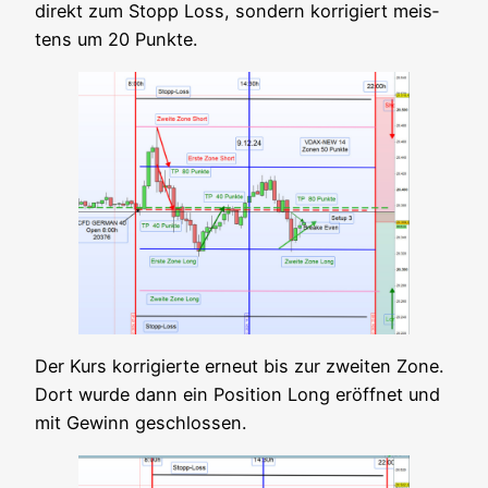
direkt zum Stopp Loss, son­dern kor­ri­giert meis­
tens um 20 Punkte.
Der Kurs kor­ri­gier­te erneut bis zur zwei­ten Zone.
Dort wur­de dann ein Posi­ti­on Long eröff­net und
mit Gewinn geschlossen.