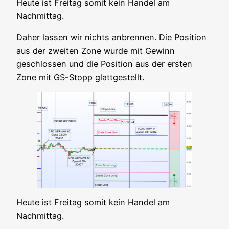
Heu­te ist Frei­tag somit kein Han­del am
Nachmittag.
Daher las­sen wir nichts anbren­nen. Die Posi­ti­on
aus der zwei­ten Zone wur­de mit Gewinn
geschlos­sen und die Posi­ti­on aus der ers­ten
Zone mit GS-Stopp glattgestellt.
Heu­te ist Frei­tag somit kein Han­del am
Nachmittag.