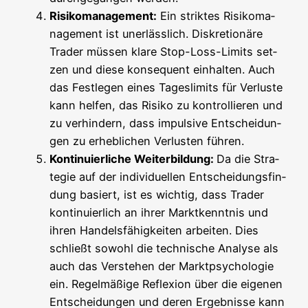
Risi­ko­ma­nage­ment:
Ein strik­tes Risi­ko­ma­
nage­ment ist uner­läss­lich. Dis­kre­tio­nä­re
Trader müs­sen kla­re Stop-Loss-Limits set­
zen und die­se kon­se­quent ein­hal­ten. Auch
das Fest­le­gen eines Tages­li­mits für Ver­lus­te
kann hel­fen, das Risi­ko zu kon­trol­lie­ren und
zu ver­hin­dern, dass impul­si­ve Ent­schei­dun­
gen zu erheb­li­chen Ver­lus­ten führen.
Kon­ti­nu­ier­li­che Wei­ter­bil­dung:
Da die Stra­
te­gie auf der indi­vi­du­el­len Ent­schei­dungs­fin­
dung basiert, ist es wich­tig, dass Trader
kon­ti­nu­ier­lich an ihrer Markt­kennt­nis und
ihren Han­dels­fä­hig­kei­ten arbei­ten. Dies
schließt sowohl die tech­ni­sche Ana­ly­se als
auch das Ver­ste­hen der Markt­psy­cho­lo­gie
ein. Regel­mä­ßi­ge Refle­xi­on über die eige­nen
Ent­schei­dun­gen und deren Ergeb­nis­se kann