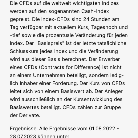
Die CFDs auf die welt­weit wich­tigs­ten Indi­zes
wer­den auf den soge­nann­ten Cash-Index
gepreist. Die Index-CFDs sind 24 Stun­den am
Tag ver­füg­bar mit aktu­el­lem Kurs, Tages­hoch und
-tief sowie die pro­zen­tua­le Ver­än­de­rung für jeden
Index. Der "Basis­preis" ist der letz­te tat­säch­li­che
Schluss­kurs jedes Index und die Ver­än­de­rung
wird aus die­ser Basis berech­net. Der Erwer­ber
eines CFDs (Con­tracts for Dif­fe­rence) ist nicht
an einem Unter­neh­men betei­ligt, son­dern ledig­
lich Inha­ber einer For­de­rung. Der Kurs von CFDs
lei­tet sich von einem Basis­wert ab. Der Anle­ger
wird aus­schließ­lich an der Kurs­ent­wick­lung des
Basis­wer­tes betei­ligt. CFDs zäh­len zur Grup­pe
der Derivate.
Ergeb­nis­se: Alle Ergeb­nis­se vom 01.08.2022 -
28.07.2023 kön­nen unter