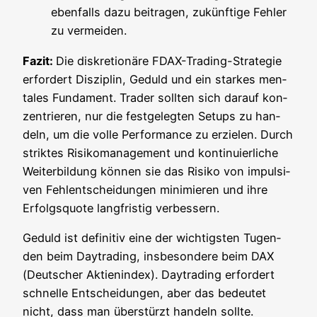
eben­falls dazu bei­tra­gen, zukünf­ti­ge Feh­ler
zu vermeiden.
Fazit:
Die dis­kre­tio­nä­re FDAX-Tra­ding-Stra­te­gie
erfor­dert Dis­zi­plin, Geduld und ein star­kes men­
ta­les Fun­da­ment. Trader soll­ten sich dar­auf kon­
zen­trie­ren, nur die fest­ge­leg­ten Set­ups zu han­
deln, um die vol­le Per­for­mance zu erzie­len. Durch
strik­tes Risi­ko­ma­nage­ment und kon­ti­nu­ier­li­che
Wei­ter­bil­dung kön­nen sie das Risi­ko von impul­si­
ven Fehl­ent­schei­dun­gen mini­mie­ren und ihre
Erfolgs­quo­te lang­fris­tig verbessern.
Geduld ist defi­ni­tiv eine der wich­tigs­ten Tugen­
den beim Day­tra­ding, ins­be­son­de­re beim DAX
(Deut­scher Akti­en­in­dex). Day­tra­ding erfor­dert
schnel­le Ent­schei­dun­gen, aber das bedeu­tet
nicht, dass man über­stürzt han­deln soll­te.