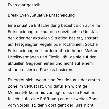
Even glattgestellt.
Break Even /Situative Entscheidung
Eine situa­ti­ve Ent­schei­dung bezieht sich auf eine
Ent­schei­dung, die auf den spe­zi­fi­schen Umstän­
den oder der aktu­el­len Situa­ti­on basiert, anstatt
auf fest­ge­leg­ten Regeln oder Richt­li­ni­en. Sol­che
Ent­schei­dun­gen erfor­dern oft ein hohes Maß an
Urteils­ver­mö­gen und Fle­xi­bi­li­tät, da sie auf den
aktu­el­len Gege­ben­hei­ten und nicht auf einem
stan­dar­di­sier­ten Pro­zess basieren.
Es ergibt sich, wenn eine Posi­ti­on aus der ers­ten
Zone im Ver­lust ist, und dafür ein wich­ti­ge
Moment-Erkennt­nis vor­liegt, dass die Posi­ti­on
falsch läuft, eine Eröff­nung an der zwei­ten Zone
vom Vor­teil ist, denn dort geht der Kurs nicht