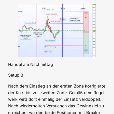
Han­del am Nachmittag
Set­up 3
Nach dem Ein­stieg an der ers­ten Zone kor­ri­gier­te
der Kurs bis zur zwei­ten Zone. Gemäß dem Regel­
werk wird dort ein­ma­lig der Ein­satz ver­dop­pelt.
Nach wie­der­hol­ten Ver­su­chen das Gewinn­ziel zu
errei­chen, wur­den bei­de Posi­tio­nen mit Brea­ke