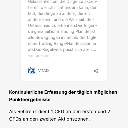
Kon­ti­nu­ier­li­che Erfas­sung der täg­lich mög­li­chen
Punkteergebnisse
Als Refe­renz dient 1 CFD an den ers­ten und 2
CFDs an den zwei­ten Aktionszonen.