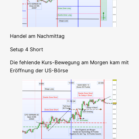
Han­del am Nachmittag
Set­up 4 Short
Die feh­len­de Kurs-Bewe­gung am Mor­gen kam mit
Eröff­nung der US-Börse