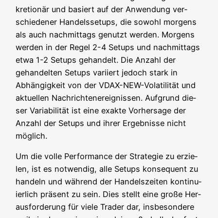
kre­tio­när und basiert auf der Anwen­dung ver­
schie­de­ner Han­dels­set­ups, die sowohl mor­gens
als auch nach­mit­tags genutzt wer­den. Mor­gens
wer­den in der Regel 2-4 Set­ups und nach­mit­tags
etwa 1-2 Set­ups gehan­delt. Die Anzahl der
gehan­del­ten Set­ups vari­iert jedoch stark in
Abhän­gig­keit von der VDAX-NEW-Vola­ti­li­tät und
aktu­el­len Nach­rich­ten­er­eig­nis­sen. Auf­grund die­
ser Varia­bi­li­tät ist eine exak­te Vor­her­sa­ge der
Anzahl der Set­ups und ihrer Ergeb­nis­se nicht
möglich.
Um die vol­le Per­for­mance der Stra­te­gie zu erzie­
len, ist es not­wen­dig, alle Set­ups kon­se­quent zu
han­deln und wäh­rend der Han­dels­zei­ten kon­ti­nu­
ier­lich prä­sent zu sein. Dies stellt eine gro­ße Her­
aus­for­de­rung für vie­le Trader dar, ins­be­son­de­re