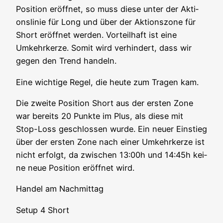
Posi­ti­on eröff­net, so muss die­se unter der Akti­
ons­li­nie für Long und über der Akti­ons­zo­ne für
Short eröff­net wer­den. Vor­teil­haft ist eine
Umkehr­ker­ze. Somit wird ver­hin­dert, dass wir
gegen den Trend handeln.
Eine wich­ti­ge Regel, die heu­te zum Tra­gen kam.
Die zwei­te Posi­ti­on Short aus der ers­ten Zone
war bereits 20 Punk­te im Plus, als die­se mit
Stop-Loss geschlos­sen wur­de. Ein neu­er Ein­stieg
über der ers­ten Zone nach einer Umkehr­ker­ze ist
nicht erfolgt, da zwi­schen 13:00h und 14:45h kei­
ne neue Posi­ti­on eröff­net wird.
Han­del am Nachmittag
Set­up 4 Short