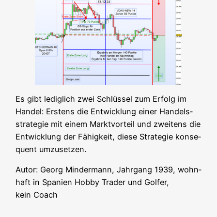
Es gibt ledig­lich zwei Schlüs­sel zum Erfolg im
Han­del: Ers­tens die Ent­wick­lung einer Han­dels­
stra­te­gie mit einem Markt­vor­teil und zwei­tens die
Ent­wick­lung der Fähig­keit, die­se Stra­te­gie kon­se­
quent umzusetzen.
Autor: Georg Min­der­mann, Jahr­gang 1939, wohn­
haft in Spa­ni­en Hob­by Trader und Gol­fer,
kein Coach