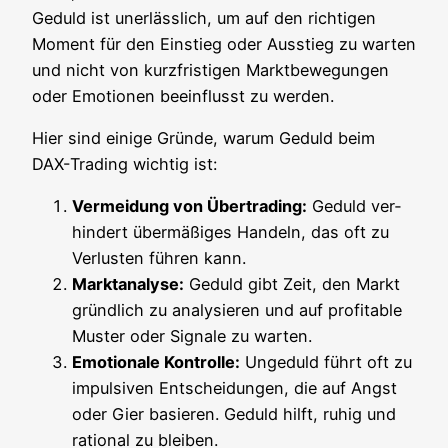
Geduld ist uner­läss­lich, um auf den rich­ti­gen
Moment für den Ein­stieg oder Aus­stieg zu war­ten
und nicht von kurz­fris­ti­gen Markt­be­we­gun­gen
oder Emo­tio­nen beein­flusst zu werden.
Hier sind eini­ge Grün­de, war­um Geduld beim
DAX-Tra­ding wich­tig ist:
Ver­mei­dung von Über­tra­ding:
Geduld ver­
hin­dert über­mä­ßi­ges Han­deln, das oft zu
Ver­lus­ten füh­ren kann.
Markt­ana­ly­se:
Geduld gibt Zeit, den Markt
gründ­lich zu ana­ly­sie­ren und auf pro­fi­ta­ble
Mus­ter oder Signa­le zu warten.
Emo­tio­na­le Kon­trol­le:
Unge­duld führt oft zu
impul­si­ven Ent­schei­dun­gen, die auf Angst
oder Gier basie­ren. Geduld hilft, ruhig und
ratio­nal zu bleiben.