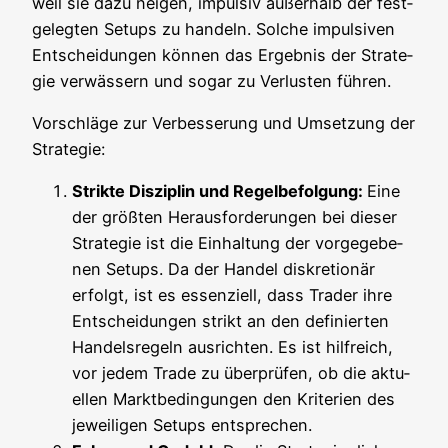
weil sie dazu nei­gen, impul­siv außer­halb der fest­
ge­leg­ten Set­ups zu han­deln. Sol­che impul­si­ven
Ent­schei­dun­gen kön­nen das Ergeb­nis der Stra­te­
gie ver­wäs­sern und sogar zu Ver­lus­ten führen.
Vor­schlä­ge zur Ver­bes­se­rung und Umset­zung der
Strategie:
Strik­te Dis­zi­plin und Regel­be­fol­gung:
Eine
der größ­ten Her­aus­for­de­run­gen bei die­ser
Stra­te­gie ist die Ein­hal­tung der vor­ge­ge­be­
nen Set­ups. Da der Han­del dis­kre­tio­när
erfolgt, ist es essen­zi­ell, dass Trader ihre
Ent­schei­dun­gen strikt an den defi­nier­ten
Han­dels­re­geln aus­rich­ten. Es ist hilf­reich,
vor jedem Trade zu über­prü­fen, ob die aktu­
el­len Markt­be­din­gun­gen den Kri­te­ri­en des
jewei­li­gen Set­ups entsprechen.