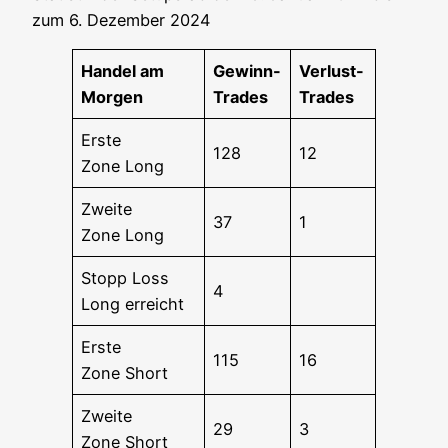
zum 6. Dezem­ber 2024
Han­del am
Gewinn-
Ver­lust-
Morgen
Trades
Trades
Ers­te
128
12
Zone Long
Zwei­te
37
1
Zone Long
Stopp Loss
4
Long erreicht
Ers­te
115
16
Zone Short
Zwei­te
29
3
Zone Short