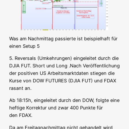
Was am Nach­mit­tag pas­sier­te ist bei­spiel­haft für
einen Set­up 5
5. Rever­sals (Umkeh­run­gen) ein­ge­lei­tet durch die
DJIA FUT. Short und Long .Nach Ver­öf­fent­li­chung
der posi­ti­ven US Arbeits­markt­da­ten stie­gen die
Kur­se von DOW FUTURES (DJIA FUT) und FDAX
rasant an.
Ab 18:15h, ein­ge­lei­tet durch den DOW, folg­te eine
hef­ti­ge Kor­rek­tur und zwar 400 Punk­te für
den FDAX.
Da am Frei­tag­nach­mit­tag nicht gehan­delt wird