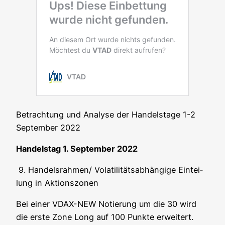
Betrach­tung und Ana­ly­se der Han­dels­ta­ge 1-2
Sep­tem­ber 2022
Han­dels­tag 1. Sep­tem­ber 2022
9. Han­dels­rah­men
/ Vola­ti­li­täts­ab­hän­gi­ge Ein­tei­
lung in Aktionszonen
Bei einer VDAX-NEW Notie­rung um die 30 wird
die ers­te Zone Long auf 100 Punk­te erweitert.