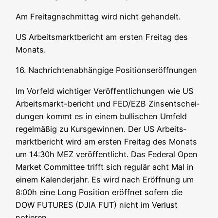
Am Frei­tag­nach­mit­tag wird nicht gehandelt.
US Arbeits­markt­be­richt am ers­ten Frei­tag des
Monats.
16. Nach­rich­ten­ab­hän­gi­ge Positionseröffnungen
Im Vor­feld wich­ti­ger Ver­öf­fent­li­chun­gen wie US
Arbeits­markt-bericht und FED/EZB Zins­ent­schei­
dun­gen kommt es in einem bul­li­schen Umfeld
regel­mä­ßig zu Kurs­ge­win­nen. Der US Arbeits­
markt­be­richt wird am ers­ten Frei­tag des Monats
um 14:30h MEZ ver­öf­fent­licht. Das Fede­ral Open
Mar­ket Com­mit­tee trifft sich regu­lär acht Mal in
einem Kalen­der­jahr. Es wird nach Eröff­nung um
8:00h eine Long Posi­ti­on eröff­net sofern die
DOW FUTURES (DJIA FUT) nicht im Ver­lust
notieren.