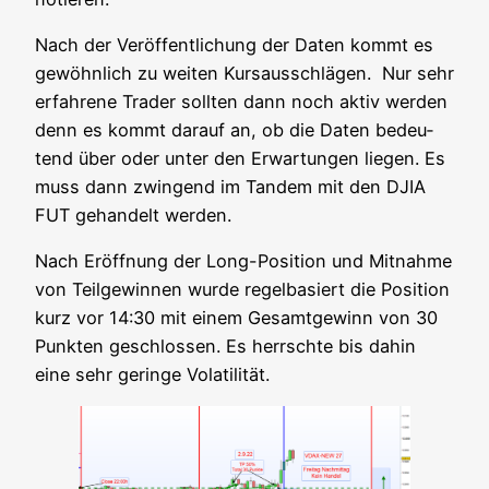
Nach der Ver­öf­fent­li­chung der Daten kommt es
gewöhn­lich zu wei­ten Kurs­aus­schlä­gen. Nur sehr
erfah­re­ne Trader soll­ten dann noch aktiv wer­den
denn es kommt dar­auf an, ob die Daten bedeu­
tend über oder unter den Erwar­tun­gen lie­gen. Es
muss dann zwin­gend im Tan­dem mit den DJIA
FUT gehan­delt werden.
Nach Eröff­nung der Long-Posi­ti­on und Mit­nah­me
von Teil­ge­win­nen wur­de regel­ba­siert die Posi­ti­on
kurz vor 14:30 mit einem Gesamt­ge­winn von 30
Punk­ten geschlos­sen. Es herrsch­te bis dahin
eine sehr gerin­ge Volatilität.