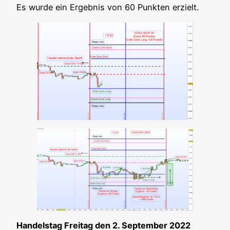
Es wur­de ein Ergeb­nis von 60 Punk­ten erzielt.
Han­dels­tag Frei­tag den 2. Sep­tem­ber 2022