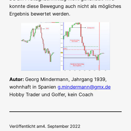
konn­te die­se Bewe­gung auch nicht als mög­li­ches
Ergeb­nis bewer­tet werden.
Autor:
Georg Min­der­mann, Jahr­gang 1939,
wohn­haft in Spa­ni­en
g.mindermann@gmx.de
Hob­by Trader und Gol­fer, kein Coach
Veröffentlicht am
4. September 2022