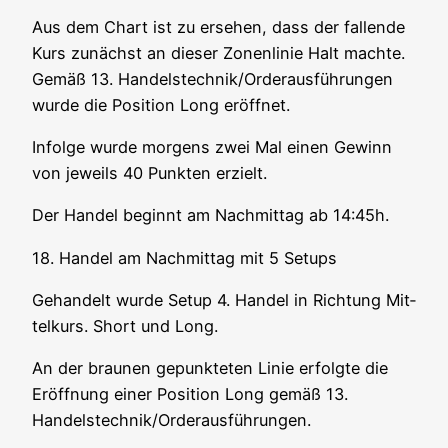
Aus dem Chart ist zu erse­hen, dass der fal­len­de
Kurs zunächst an die­ser Zonen­li­nie Halt mach­te.
Gemäß
13. Handelstechnik/Orderausführungen
wur­de die Posi­ti­on Long eröffnet.
Infol­ge wur­de mor­gens zwei Mal einen Gewinn
von jeweils 40 Punk­ten erzielt.
Der Han­del beginnt am Nach­mit­tag ab 14:45h.
18. Han­del am Nach­mit­tag mit 5 Setups
Gehan­delt wur­de Set­up 4. Han­del in Rich­tung Mit­
tel­kurs. Short und Long.
An der brau­nen gepunk­te­ten Linie erfolg­te die
Eröff­nung einer Posi­ti­on Long gemäß 13.
Handelstechnik/Orderausführungen.