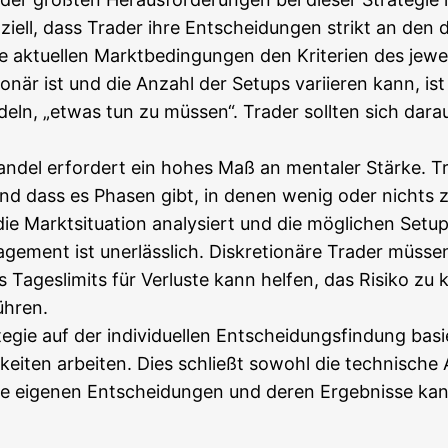
­zi­ell, dass Trader ihre Ent­schei­dun­gen strikt an den def
aktu­el­len Markt­be­din­gun­gen den Kri­te­ri­en des jewe
tio­när ist und die Anzahl der Set­ups vari­ie­ren kann, is
eln, „etwas tun zu müs­sen“. Trader soll­ten sich dar­auf
Han­del erfor­dert ein hohes Maß an men­ta­ler Stär­ke. Tra
und dass es Pha­sen gibt, in denen wenig oder nichts zu 
r die Markt­si­tua­ti­on ana­ly­siert und die mög­li­chen Se
nage­ment ist uner­läss­lich. Dis­kre­tio­nä­re Trader müs
Tages­li­mits für Ver­lus­te kann hel­fen, das Risi­ko zu ko
führen.
e­gie auf der indi­vi­du­el­len Ent­schei­dungs­fin­dung basi
­kei­ten arbei­ten. Dies schließt sowohl die tech­ni­sche
 die eige­nen Ent­schei­dun­gen und deren Ergeb­nis­se kann