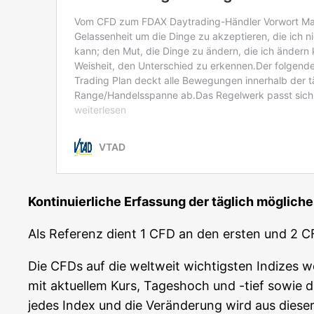
Kon­ti­nu­ier­li­che Erfas­sung der täg­lich mög­li
Als Refe­renz dient 1 CFD an den ers­ten und 2 
Die CFDs auf die welt­weit wich­tigs­ten Indi­ze
mit aktu­el­lem Kurs, Tages­hoch und -tief sowie die 
jedes Index und die Ver­än­de­rung wird aus die­se