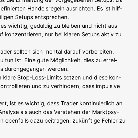
i­nier­ten Han­dels­re­geln aus­rich­ten. Es ist hilf­
i­li­gen Set­ups entsprechen.
t es wich­tig, gedul­dig zu blei­ben und nicht aus
 kon­zen­trie­ren, nur bei kla­ren Set­ups aktiv zu
der soll­ten sich men­tal dar­auf vor­be­rei­ten,
tun ist. Eine gute Mög­lich­keit, dies zu errei­
t­ups durch­ge­gan­gen werden.
­sen kla­re Stop-Loss-Limits set­zen und die­se kon­
n­trol­lie­ren und zu ver­hin­dern, dass impul­si­ve
ert, ist es wich­tig, dass Trader kon­ti­nu­ier­lich an
 Ana­ly­se als auch das Ver­ste­hen der Markt­psy­
 eben­falls dazu bei­tra­gen, zukünf­ti­ge Feh­ler zu