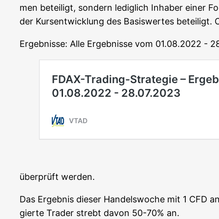
men betei­ligt, son­dern ledig­lich Inha­ber einer 
der Kurs­ent­wick­lung des Basis­wer­tes betei­ligt
Ergeb­nis­se: Alle Ergeb­nis­se vom 01.08.2022 - 
über­prüft werden.
Das Ergeb­nis die­ser Han­dels­wo­che mit 1 CFD
gier­te Trader strebt davon 50-70% an.