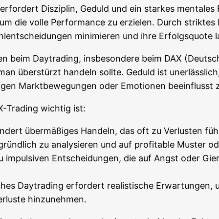
e erfor­dert Dis­zi­plin, Geduld und ein star­kes men­ta­le
 um die vol­le Per­for­mance zu erzie­len. Durch strik­tes R
l­ent­schei­dun­gen mini­mie­ren und ihre Erfolgs­quo­te l
en beim Day­tra­ding, ins­be­son­de­re beim DAX (Deut­sche
an über­stürzt han­deln soll­te. Geduld ist uner­läss­li
ti­gen Markt­be­we­gun­gen oder Emo­tio­nen beein­flusst
Tra­ding wich­tig ist:
­dert über­mä­ßi­ges Han­deln, das oft zu Ver­lus­ten fü
nd­lich zu ana­ly­sie­ren und auf pro­fi­ta­ble Mus­ter o
 impul­si­ven Ent­schei­dun­gen, die auf Angst oder Gier 
ches Day­tra­ding erfor­dert rea­lis­ti­sche Erwar­tun­gen,
Ver­lus­te hinzunehmen.