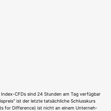
ie Index-CFDs sind 24 Stun­den am Tag ver­füg­bar
preis" ist der letz­te tat­säch­li­che Schluss­kurs
s for Dif­fe­rence) ist nicht an einem Unter­neh­