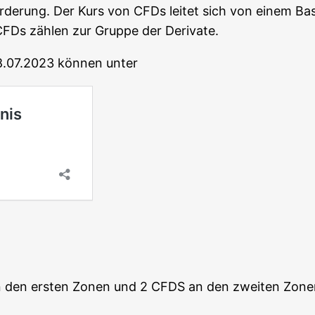
For­de­rung. Der Kurs von CFDs lei­tet sich von einem Bas
. CFDs zäh­len zur Grup­pe der Derivate.
28.07.2023 kön­nen unter
 an den ers­ten Zonen und 2 CFDS an den zwei­ten Zone