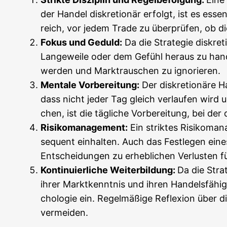
der Han­del dis­kre­tio­när erfolgt, ist es essen
reich, vor jedem Trade zu über­prü­fen, ob die 
Fokus und Geduld:
Da die Stra­te­gie dis­kre­
Lan­ge­wei­le oder dem Gefühl her­aus zu han­d
wer­den und Markt­rau­schen zu ignorieren.
Men­ta­le Vor­be­rei­tung:
Der dis­kre­tio­nä­re 
dass nicht jeder Tag gleich ver­lau­fen wird 
chen, ist die täg­li­che Vor­be­rei­tung, bei de
Risi­ko­ma­nage­ment:
Ein strik­tes Risi­ko­ma­
se­quent ein­hal­ten. Auch das Fest­le­gen eines 
Ent­schei­dun­gen zu erheb­li­chen Ver­lus­ten 
Kon­ti­nu­ier­li­che Wei­ter­bil­dung:
Da die Stra­t
ihrer Markt­kennt­nis und ihren Han­dels­fä­hig
cho­lo­gie ein. Regel­mä­ßi­ge Refle­xi­on über
vermeiden.