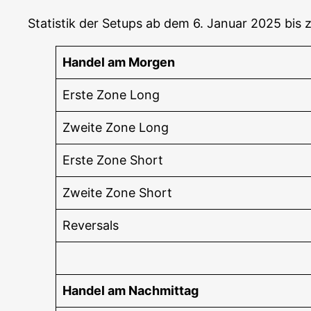
Sta­tis­tik der Set­ups ab dem 6. Janu­ar 2025 bis
Han­del am Morgen
Ers­te Zone Long
Zwei­te Zone Long
Ers­te Zone Short
Zwei­te Zone Short
Rever­sals
Han­del am Nachmittag