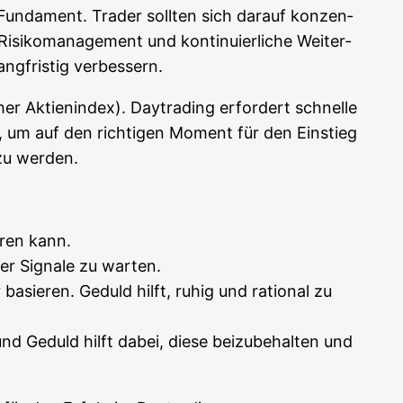
s Fun­da­ment. Trader soll­ten sich dar­auf kon­zen­
isi­ko­ma­nage­ment und kon­ti­nu­ier­li­che Wei­ter­
ang­fris­tig verbessern.
r Akti­en­in­dex). Day­tra­ding erfor­dert schnel­le
ch, um auf den rich­ti­gen Moment für den Ein­stieg
 zu werden.
h­ren kann.
der Signa­le zu warten.
basie­ren. Geduld hilft, ruhig und ratio­nal zu
 und Geduld hilft dabei, die­se bei­zu­be­hal­ten und