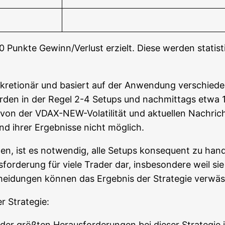
0 Punk­te Gewinn/Verlust erzielt. Die­se wer­den sta­tis
s­kre­tio­när und basiert auf der Anwen­dung ver­schie­d
­den in der Regel 2-4 Set­ups und nach­mit­tags etwa 1
on der VDAX-NEW-Vola­ti­li­tät und aktu­el­len Nach­rich­ten­
nd ihrer Ergeb­nis­se nicht möglich.
len, ist es not­wen­dig, alle Set­ups kon­se­quent zu han­
­for­de­rung für vie­le Trader dar, ins­be­son­de­re weil si
chei­dun­gen kön­nen das Ergeb­nis der Stra­te­gie ver­wä
er Strategie:
der größ­ten Her­aus­for­de­run­gen bei die­ser Stra­te­gie 