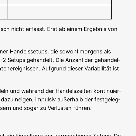
­tisch nicht erfasst. Erst ab einem Ergeb­nis von
e­ner Han­dels­set­ups, die sowohl mor­gens als
-2 Set­ups gehan­delt. Die Anzahl der gehan­del­
er­eig­nis­sen. Auf­grund die­ser Varia­bi­li­tät ist
deln und wäh­rend der Han­dels­zei­ten kon­ti­nu­ier­
e dazu nei­gen, impul­siv außer­halb der fest­ge­leg­
s­sern und sogar zu Ver­lus­ten führen.
ist die Ein­hal­tung der vor­ge­ge­be­nen Set­ups. Da