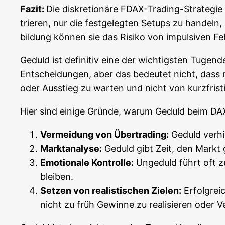
Fazit:
Die dis­kre­tio­nä­re FDAX-Tra­ding-Stra­te­gi
trie­ren, nur die fest­ge­leg­ten Set­ups zu han­deln,
bil­dung kön­nen sie das Risi­ko von impul­si­ven Feh
Geduld ist defi­ni­tiv eine der wich­tigs­ten Tugen­d
Ent­schei­dun­gen, aber das bedeu­tet nicht, dass m
oder Aus­stieg zu war­ten und nicht von kurz­fris­
Hier sind eini­ge Grün­de, war­um Geduld beim DAX-
Ver­mei­dung von Über­tra­ding:
Geduld ver­hin
Markt­ana­ly­se:
Geduld gibt Zeit, den Markt grü
Emo­tio­na­le Kon­trol­le:
Unge­duld führt oft zu
bleiben.
Set­zen von rea­lis­ti­schen Zie­len:
Erfolg­rei­
nicht zu früh Gewin­ne zu rea­li­sie­ren oder 