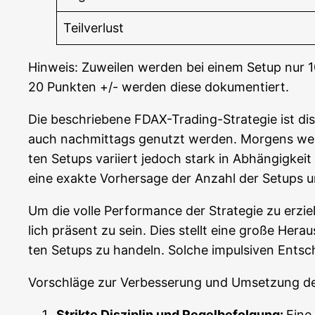
Teil­ver­lust
Hin­weis: Zuwei­len wer­den bei einem Set­up nur 1
20 Punk­ten +/- wer­den die­se dokumentiert.
Die beschrie­be­ne FDAX-Tra­ding-Stra­te­gie ist di
auch nach­mit­tags genutzt wer­den. Mor­gens wer
ten Set­ups vari­iert jedoch stark in Abhän­gig­keit v
eine exak­te Vor­her­sa­ge der Anzahl der Set­ups u
Um die vol­le Per­for­mance der Stra­te­gie zu erzie­
lich prä­sent zu sein. Dies stellt eine gro­ße Her­aus
ten Set­ups zu han­deln. Sol­che impul­si­ven Ent­s
Vor­schlä­ge zur Ver­bes­se­rung und Umset­zung d
Strik­te Dis­zi­plin und Regel­be­fol­gung:
Eine 