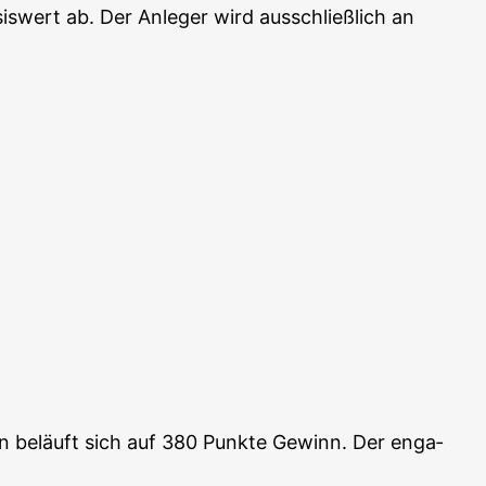
is­wert ab. Der Anle­ger wird aus­schließ­lich an
n beläuft sich auf 380 Punk­te Gewinn. Der enga­