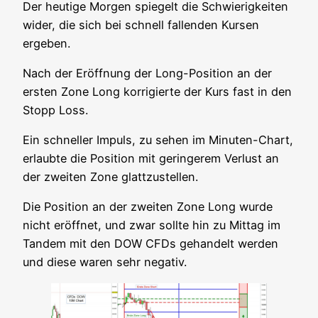
Der heu­ti­ge Mor­gen spie­gelt die Schwie­rig­kei­ten
wider, die sich bei schnell fal­len­den Kur­sen
ergeben.
Nach der Eröff­nung der Long-Posi­ti­on an der
ers­ten Zone Long kor­ri­gier­te der Kurs fast in den
Stopp Loss.
Ein schnel­ler Impuls, zu sehen im Minu­ten-Chart,
erlaub­te die Posi­ti­on mit gerin­ge­rem Ver­lust an
der zwei­ten Zone glattzustellen.
Die Posi­ti­on an der zwei­ten Zone Long wur­de
nicht eröff­net, und zwar soll­te hin zu Mit­tag im
Tan­dem mit den DOW CFDs gehan­delt wer­den
und die­se waren sehr negativ.