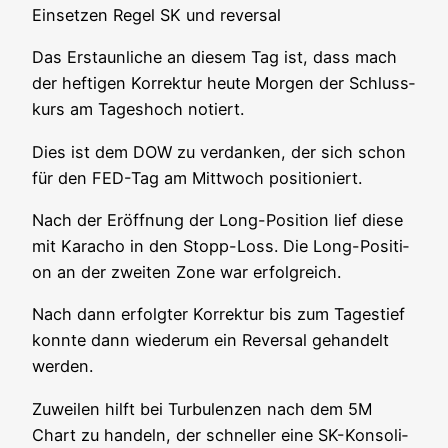
Ein­set­zen Regel SK und reversal
Das Erstaun­li­che an die­sem Tag ist, dass mach
der hef­ti­gen Kor­rek­tur heu­te Mor­gen der Schluss­
kurs am Tages­hoch notiert.
Dies ist dem DOW zu ver­dan­ken, der sich schon
für den FED-Tag am Mitt­woch positioniert.
Nach der Eröff­nung der Long-Posi­ti­on lief die­se
mit Kara­cho in den Stopp-Loss. Die Long-Posi­ti­
on an der zwei­ten Zone war erfolgreich.
Nach dann erfolg­ter Kor­rek­tur bis zum Tages­tief
konn­te dann wie­der­um ein Rever­sal gehan­delt
werden.
Zuwei­len hilft bei Tur­bu­len­zen nach dem 5M
Chart zu han­deln, der schnel­ler eine SK-Kon­so­li­