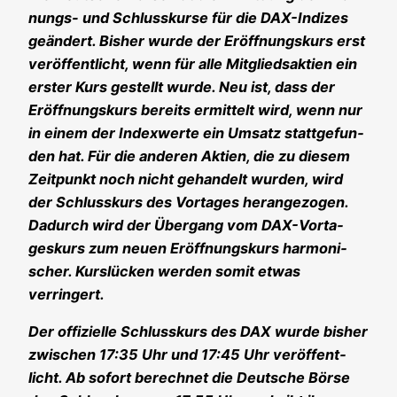
nungs- und Schluss­kur­se für die DAX-Indi­zes
geän­dert. Bis­her wur­de der Eröff­nungs­kurs erst
ver­öf­fent­licht, wenn für alle Mit­glieds­ak­ti­en ein
ers­ter Kurs gestellt wur­de. Neu ist, dass der
Eröff­nungs­kurs bereits ermit­telt wird, wenn nur
in einem der Index­wer­te ein Umsatz statt­ge­fun­
den hat. Für die ande­ren Akti­en, die zu die­sem
Zeit­punkt noch nicht gehan­delt wur­den, wird
der Schluss­kurs des Vor­ta­ges her­an­ge­zo­gen.
Dadurch wird der Über­gang vom DAX-Vor­ta­
ges­kurs zum neu­en Eröff­nungs­kurs har­mo­ni­
scher. Kurs­lü­cken wer­den somit etwas
verringert.
Der offi­zi­el­le Schluss­kurs des DAX wur­de bis­her
zwi­schen 17:35 Uhr und 17:45 Uhr ver­öf­fent­
licht. Ab sofort berech­net die Deut­sche Bör­se