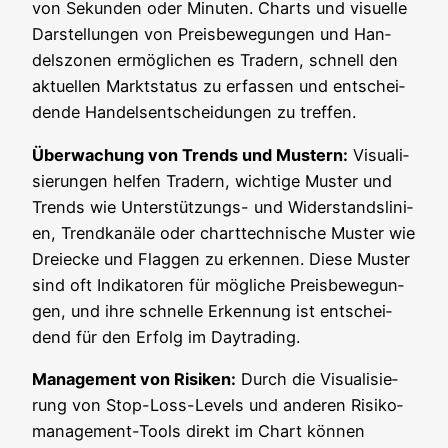
von Sekun­den oder Minu­ten. Charts und visu­el­le
Dar­stel­lun­gen von Preis­be­we­gun­gen und Han­
dels­zo­nen ermög­li­chen es Tradern, schnell den
aktu­el­len Markt­sta­tus zu erfas­sen und ent­schei­
den­de Han­dels­ent­schei­dun­gen zu treffen.
Über­wa­chung von Trends und Mus­tern:
Visua­li­
sie­run­gen hel­fen Tradern, wich­ti­ge Mus­ter und
Trends wie Unter­stüt­zungs- und Wider­stands­li­ni­
en, Trend­ka­nä­le oder chart­tech­ni­sche Mus­ter wie
Drei­ecke und Flag­gen zu erken­nen. Die­se Mus­ter
sind oft Indi­ka­to­ren für mög­li­che Preis­be­we­gun­
gen, und ihre schnel­le Erken­nung ist ent­schei­
dend für den Erfolg im Daytrading.
Manage­ment von Risi­ken:
Durch die Visua­li­sie­
rung von Stop-Loss-Levels und ande­ren Risi­ko­
ma­nage­ment-Tools direkt im Chart kön­nen