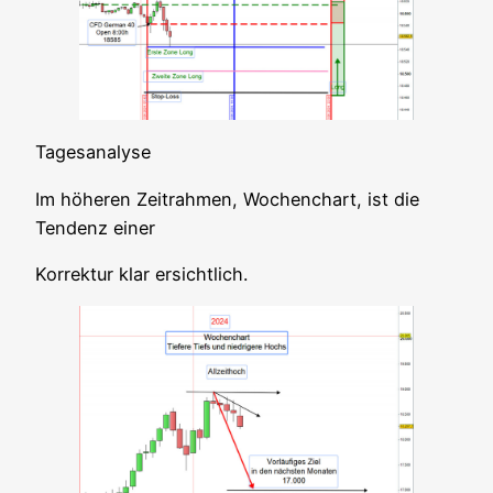
Tages­ana­ly­se
Im höhe­ren Zeit­rah­men, Wochen­chart, ist die
Ten­denz einer
Kor­rek­tur klar ersichtlich.