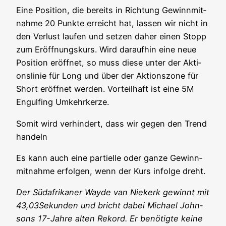
Eine Posi­ti­on, die bereits in Rich­tung Gewinn­mit­
nah­me 20 Punk­te erreicht hat, las­sen wir nicht in
den Ver­lust lau­fen und set­zen daher einen Stopp
zum Eröff­nungs­kurs. Wird dar­auf­hin eine neue
Posi­ti­on eröff­net, so muss die­se unter der Akti­
ons­li­nie für Long und über der Akti­ons­zo­ne für
Short eröff­net wer­den. Vor­teil­haft ist eine 5M
Engul­fing Umkehrkerze.
Somit wird ver­hin­dert, dass wir gegen den Trend
handeln
Es kann auch eine par­ti­el­le oder gan­ze Gewinn­
mit­nah­me erfol­gen, wenn der Kurs infol­ge dreht.
Der Süd­afri­ka­ner Way­de van Nie­kerk gewinnt mit
43,03Sekunden und bricht dabei Micha­el John­
sons 17-Jah­re alten Rekord. Er benö­tig­te kei­ne