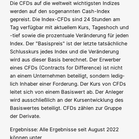
Die CFDs auf die welt­weit wich­tigs­ten Indi­zes
wer­den auf den soge­nann­ten Cash-Index
gepreist. Die Index-CFDs sind 24 Stun­den am
Tag ver­füg­bar mit aktu­el­lem Kurs, Tages­hoch und
-tief sowie die pro­zen­tua­le Ver­än­de­rung für jeden
Index. Der "Basis­preis" ist der letz­te tat­säch­li­che
Schluss­kurs jedes Index und die Ver­än­de­rung
wird aus die­ser Basis berech­net. Der Erwer­ber
eines CFDs (Con­tracts for Dif­fe­rence) ist nicht
an einem Unter­neh­men betei­ligt, son­dern ledig­
lich Inha­ber einer For­de­rung. Der Kurs von CFDs
lei­tet sich von einem Basis­wert ab. Der Anle­ger
wird aus­schließ­lich an der Kurs­ent­wick­lung des
Basis­wer­tes betei­ligt. CFDs zäh­len zur Grup­pe
der Derivate.
Ergeb­nis­se: Alle Ergeb­nis­se seit August 2022
kön­nen unter