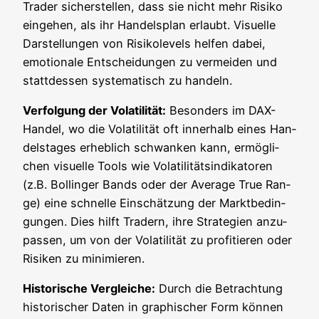
Trader sicher­stel­len, dass sie nicht mehr Risi­ko
ein­ge­hen, als ihr Han­dels­plan erlaubt. Visu­el­le
Dar­stel­lun­gen von Risi­ko­le­vels hel­fen dabei,
emo­tio­na­le Ent­schei­dun­gen zu ver­mei­den und
statt­des­sen sys­te­ma­tisch zu handeln.
Ver­fol­gung der Vola­ti­li­tät:
Beson­ders im DAX-
Han­del, wo die Vola­ti­li­tät oft inner­halb eines Han­
dels­ta­ges erheb­lich schwan­ken kann, ermög­li­
chen visu­el­le Tools wie Vola­ti­li­täts­in­di­ka­to­ren
(z.B. Bol­lin­ger Bands oder der Avera­ge True Ran­
ge) eine schnel­le Ein­schät­zung der Markt­be­din­
gun­gen. Dies hilft Tradern, ihre Stra­te­gien anzu­
pas­sen, um von der Vola­ti­li­tät zu pro­fi­tie­ren oder
Risi­ken zu minimieren.
His­to­ri­sche Ver­glei­che:
Durch die Betrach­tung
his­to­ri­scher Daten in gra­phi­scher Form kön­nen