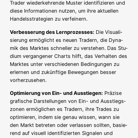
Trader wie­der­keh­ren­de Mus­ter iden­ti­fi­zie­ren und
die­se Infor­ma­tio­nen nut­zen, um ihre aktu­el­len
Han­dels­stra­te­gien zu verfeinern.
Ver­bes­se­rung des Lern­pro­zes­ses:
Die Visua­li­
sie­rung ermög­licht es neu­en Tradern, die Dyna­
mik des Mark­tes schnel­ler zu ver­ste­hen. Das Stu­
di­um ver­gan­ge­ner Charts hilft, das Ver­hal­ten des
Mark­tes unter ver­schie­de­nen Bedin­gun­gen zu
erler­nen und zukünf­ti­ge Bewe­gun­gen bes­ser
vorherzusehen.
Opti­mie­rung von Ein- und Aus­stie­gen:
Prä­zi­se
gra­fi­sche Dar­stel­lun­gen von Ein- und Aus­stiegs­
zo­nen ermög­li­chen es Tradern, ihre Trades zu
opti­mie­ren, indem sie genau wis­sen, wann sie
den Markt betre­ten oder ver­las­sen soll­ten, basie­
rend auf visu­ell iden­ti­fi­zier­ten Signa­len und