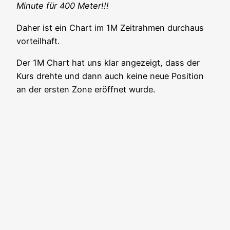
Minu­te für 400 Meter!!!
Daher ist ein Chart im 1M Zeit­rah­men durch­aus
vorteilhaft.
Der 1M Chart hat uns klar ange­zeigt, dass der
Kurs dreh­te und dann auch kei­ne neue Posi­ti­on
an der ers­ten Zone eröff­net wurde.