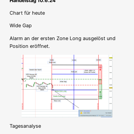
Han­dels­tag 10.6.24
Chart für heute
Wide Gap
Alarm an der ers­ten Zone Long aus­ge­löst und
Posi­ti­on eröffnet.
Tages­ana­ly­se