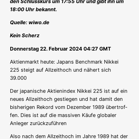
den Schluss­kurs um 17:55 Uhr und gibt ihn um
18:00 Uhr bekannt.
Quel­le: wiwo.de
Kein Scherz
Don­ners­tag 22. Febru­ar 2024 04:27 GMT
Akti­en­markt heu­te: Japans Bench­mark Nik­kei
225 steigt auf All­zeit­hoch und nähert sich
39.000
Der japa­ni­sche Akti­en­in­dex Nik­kei 225 ist auf ein
neu­es All­zeit­hoch gestie­gen und hat damit den
bis­he­ri­gen Rekord vom Dezem­ber 1989 über­trof­
fen. Dies ist auf die mas­si­ven Käu­fe glo­ba­ler
Anle­ger zurückzuführen
Also nach dem All­zeit­hoch im Jah­re 1989 hat der