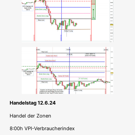
Han­dels­tag 12.6.24
Han­del der Zonen
8:00h VPI-Ver­brau­cher­index