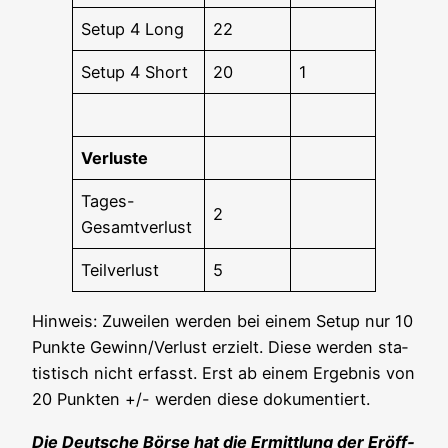
Set­up 4 Long
22
Set­up 4 Short
20
1
Ver­lus­te
Tages-
2
Gesamt­ver­lust
Teil­ver­lust
5
Hin­weis: Zuwei­len wer­den bei einem Set­up nur 10
Punk­te Gewinn/Verlust erzielt. Die­se wer­den sta­
tis­tisch nicht erfasst. Erst ab einem Ergeb­nis von
20 Punk­ten +/- wer­den die­se dokumentiert.
Die Deut­sche Bör­se hat die Ermitt­lung der Eröff­