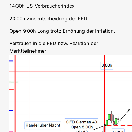
14:30h US-Ver­brau­cher­index
20:00h Zins­ent­schei­dung der FED
Open 9:00h Long trotz Erhö­hung der Inflation.
Ver­trau­en in die FED bzw. Reak­ti­on der
Marktteilnehmer