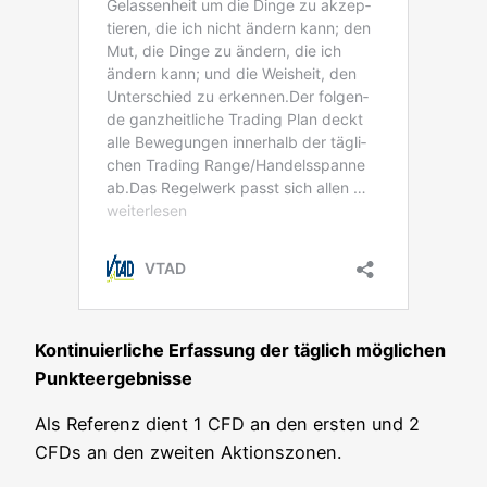
Kon­ti­nu­ier­li­che Erfas­sung der täg­lich mög­li­chen
Punkteergebnisse
Als Refe­renz dient 1 CFD an den ers­ten und 2
CFDs an den zwei­ten Aktionszonen.