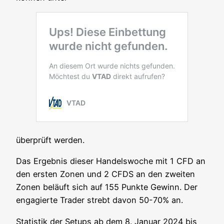
über­prüft werden.
Das Ergeb­nis die­ser Han­dels­wo­che mit 1 CFD an
den ers­ten Zonen und 2 CFDS an den zwei­ten
Zonen beläuft sich auf 155 Punk­te Gewinn. Der
enga­gier­te Trader strebt davon 50-70% an.
Sta­tis­tik der Set­ups ab dem 8. Janu­ar 2024 bis