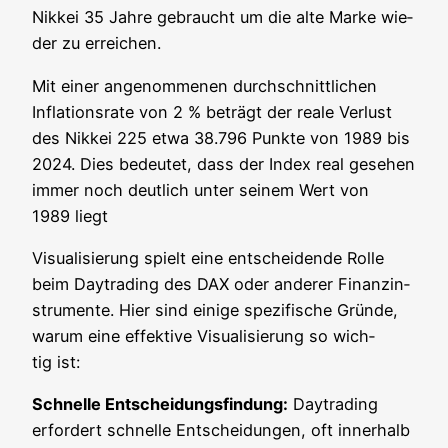
Nik­kei 35 Jah­re gebraucht um die alte Mar­ke wie­
der zu erreichen.
Mit einer ange­nom­me­nen durch­schnitt­li­chen
Infla­ti­ons­ra­te von 2 % beträgt der rea­le Ver­lust
des Nik­kei 225 etwa 38.796 Punk­te von 1989 bis
2024. Dies bedeu­tet, dass der Index real gese­hen
immer noch deut­lich unter sei­nem Wert von
1989 liegt
Visua­li­sie­rung spielt eine ent­schei­den­de Rol­le
beim Day­tra­ding des DAX oder ande­rer Finanz­in­
stru­men­te. Hier sind eini­ge spe­zi­fi­sche Grün­de,
war­um eine effek­ti­ve Visua­li­sie­rung so wich­
tig ist:
Schnel­le Ent­schei­dungs­fin­dung:
Day­tra­ding
erfor­dert schnel­le Ent­schei­dun­gen, oft inner­halb