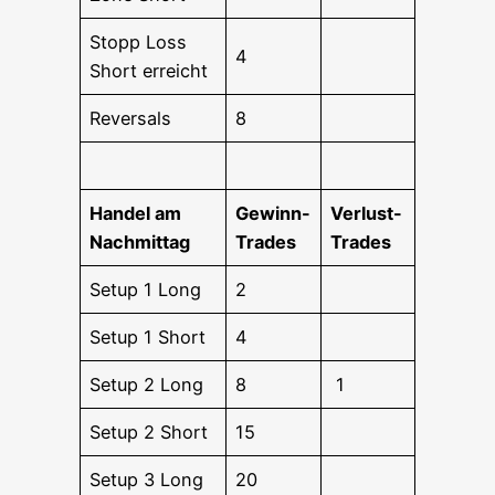
Stopp Loss
4
Short erreicht
Rever­sals
8
Han­del am
Gewinn-
Ver­lust-
Nachmittag
Trades
Trades
Set­up 1 Long
2
Set­up 1 Short
4
Set­up 2 Long
8
1
Set­up 2 Short
15
Set­up 3 Long
20