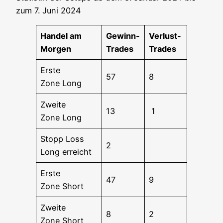
zum 7. Juni 2024
Han­del am
Gewinn-
Ver­lust-
Morgen
Trades
Trades
Ers­te
57
8
Zone Long
Zwei­te
13
1
Zone Long
Stopp Loss
2
Long erreicht
Ers­te
47
9
Zone Short
Zwei­te
8
2
Zone Short