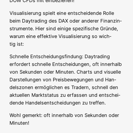
DOW CFDs mit einbeziehen!
Visua­li­sie­rung spielt eine ent­schei­den­de Rol­le
beim Day­tra­ding des DAX oder ande­rer Finanz­in­
stru­men­te. Hier sind eini­ge spe­zi­fi­sche Grün­de,
war­um eine effek­ti­ve Visua­li­sie­rung so wich­
tig ist:
Schnel­le Ent­schei­dungs­fin­dung: Day­tra­ding
erfor­dert schnel­le Ent­schei­dun­gen, oft inner­halb
von Sekun­den oder Minu­ten. Charts und visu­el­le
Dar­stel­lun­gen von Preis­be­we­gun­gen und Han­
dels­zo­nen ermög­li­chen es Tradern, schnell den
aktu­el­len Markt­sta­tus zu erfas­sen und ent­schei­
den­de Han­dels­ent­schei­dun­gen zu treffen.
Wohl gemerkt: oft inner­halb von Sekun­den oder
Minuten!