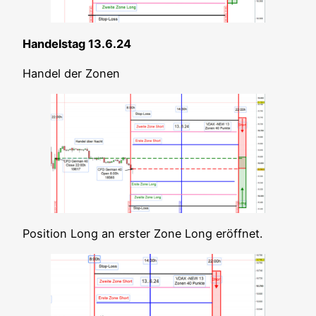
Han­dels­tag 13.6.24
Han­del der Zonen
Posi­ti­on Long an ers­ter Zone Long eröffnet.