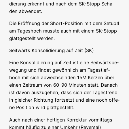
die­rung erkennt und nach dem SK-Stopp Scha­
den abwendet.
Die Eröff­nung der Short-Posi­ti­on mit dem Setup4
am Tages­hoch muss­te auch mit einem SK-Stopp
glatt­ge­stellt werden.
Seit­wärts Kon­so­li­die­rung auf Zeit (SK)
Eine Kon­so­li­die­rung auf Zeit ist eine Seit­wärts­be­
we­gung und fin­det gewöhn­lich am Tages­tief-
hoch mit sich abwech­seln­den 15M Ker­zen über
einen Zeit­raum von 60-90 Minu­ten statt. Danach
ist davon aus­zu­ge­hen, dass sich der Tages­trend
in glei­cher Rich­tung fort­setzt und eine noch offe­
ne Posi­ti­on wird glattgestellt.
Auch nach einer hef­ti­gen Kor­rek­tur vor­mit­tags
kommt häu­fig zu einer Umkehr (Rever­sal)