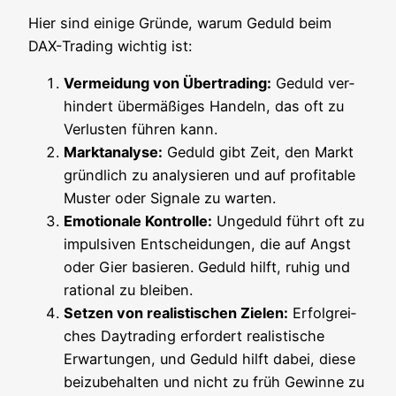
Hier sind eini­ge Grün­de, war­um Geduld beim
DAX-Tra­ding wich­tig ist:
Ver­mei­dung von Über­tra­ding:
Geduld ver­
hin­dert über­mä­ßi­ges Han­deln, das oft zu
Ver­lus­ten füh­ren kann.
Markt­ana­ly­se:
Geduld gibt Zeit, den Markt
gründ­lich zu ana­ly­sie­ren und auf pro­fi­ta­ble
Mus­ter oder Signa­le zu warten.
Emo­tio­na­le Kon­trol­le:
Unge­duld führt oft zu
impul­si­ven Ent­schei­dun­gen, die auf Angst
oder Gier basie­ren. Geduld hilft, ruhig und
ratio­nal zu bleiben.
Set­zen von rea­lis­ti­schen Zie­len:
Erfolg­rei­
ches Day­tra­ding erfor­dert rea­lis­ti­sche
Erwar­tun­gen, und Geduld hilft dabei, die­se
bei­zu­be­hal­ten und nicht zu früh Gewin­ne zu