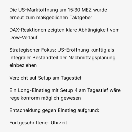
Die US-Markt­öff­nung um 15:30 MEZ wur­de
erneut zum maß­geb­li­chen Taktgeber
DAX-Reak­tio­nen zeig­ten kla­re Abhän­gig­keit vom
Dow-Verlauf
Stra­te­gi­scher Fokus: US-Eröff­nung künf­tig als
inte­gra­ler Bestand­teil der Nach­mit­tags­pla­nung
einbeziehen
Ver­zicht auf Set­up am Tagestief
Ein Long-Ein­stieg mit Set­up 4 am Tages­tief wäre
regel­kon­form mög­lich gewesen
Ent­schei­dung gegen Ein­stieg aufgrund:
Fort­ge­schrit­te­ner Uhrzeit