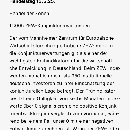
Han­dels­tag 13.5.25.
Han­del der Zonen.
11:00h ZEW-Kon­junk­tur­er­war­tun­gen
Der vom Mann­hei­mer Zen­trum für Euro­päi­sche
Wirt­schafts­for­schung erho­be­ne ZEW-Index für
die Kon­junk­tur­er­war­tun­gen gilt als einer der
wich­tigs­ten Früh­in­di­ka­to­ren für die wirt­schaft­li­
che Ent­wick­lung in Deutsch­land. Beim ZEW-Index
wer­den monat­lich mehr als 350 insti­tu­tio­nel­le
deut­sche Inves­to­ren zu ihrer Ein­schät­zung der
kon­junk­tu­rel­len Lage befragt. Der Früh­in­di­ka­tor
besitzt eine Gül­tig­keit von sechs Mona­ten. Index­
wer­te über 0 signa­li­sie­ren eine posi­ti­ve Kon­junk­
tur­ent­wick­lung im Ver­gleich zum Vor­mo­nat, wäh­
rend bei einem Fall unter 0 mit einer nega­ti­ven
Ent­wick­lung zu rech­nen ist. Wenn der ZEW-Index