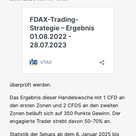
über­prüft werden.
Das Ergeb­nis die­ser Han­dels­wo­che mit 1 CFD an
den ers­ten Zonen und 2 CFDS an den zwei­ten
Zonen beläuft sich auf 350 Punk­te Gewinn. Der
enga­gier­te Trader strebt davon 50-70% an.
Sta­tis­tik der Set­ups ab dem 6. Janu­ar 2025 bis