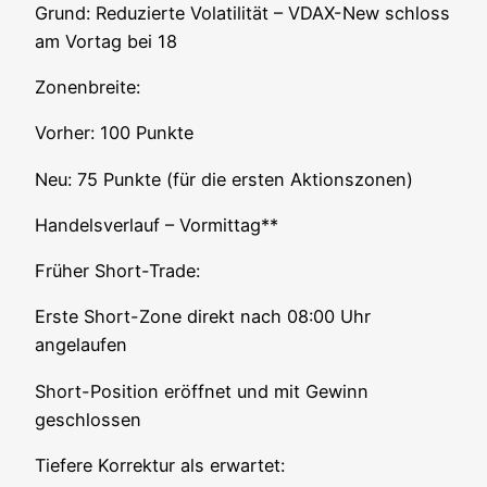
Grund: Redu­zier­te Vola­ti­li­tät – VDAX-New schloss
am Vor­tag bei 18
Zonen­brei­te:
Vor­her: 100 Punkte
Neu: 75 Punk­te (für die ers­ten Aktionszonen)
Han­dels­ver­lauf – Vormittag**
Frü­her Short-Trade:
Ers­te Short-Zone direkt nach 08:00 Uhr
angelaufen
Short-Posi­ti­on eröff­net und mit Gewinn
geschlossen
Tie­fe­re Kor­rek­tur als erwartet: