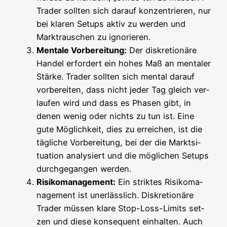
Trader soll­ten sich dar­auf kon­zen­trie­ren, nur
bei kla­ren Set­ups aktiv zu wer­den und
Markt­rau­schen zu ignorieren.
Men­ta­le Vor­be­rei­tung:
Der dis­kre­tio­nä­re
Han­del erfor­dert ein hohes Maß an men­ta­ler
Stär­ke. Trader soll­ten sich men­tal dar­auf
vor­be­rei­ten, dass nicht jeder Tag gleich ver­
lau­fen wird und dass es Pha­sen gibt, in
denen wenig oder nichts zu tun ist. Eine
gute Mög­lich­keit, dies zu errei­chen, ist die
täg­li­che Vor­be­rei­tung, bei der die Markt­si­
tua­ti­on ana­ly­siert und die mög­li­chen Set­ups
durch­ge­gan­gen werden.
Risi­ko­ma­nage­ment:
Ein strik­tes Risi­ko­ma­
nage­ment ist uner­läss­lich. Dis­kre­tio­nä­re
Trader müs­sen kla­re Stop-Loss-Limits set­
zen und die­se kon­se­quent ein­hal­ten. Auch