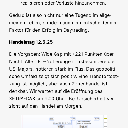
rea­li­sie­ren oder Ver­lus­te hinzunehmen.
Geduld ist also nicht nur eine Tugend im all­ge­
mei­nen Leben, son­dern auch ein ent­schei­den­der
Fak­tor für den Erfolg im Daytrading.
Han­dels­tag 12.5.25
Die Vor­ga­ben: Wide Gap mit +221 Punk­ten über
Nacht. Alle CFD-Notie­run­gen, ins­be­son­de­re die
US-Majors, notie­ren stark im Plus. Das geo­po­li­ti­
sche Umfeld zeigt sich posi­tiv. Eine Trend­fort­set­
zung ist mög­lich, aber auch Zonen­han­del ist
denk­bar. Wir war­ten auf die Eröff­nung des
XETRA-DAX um 9:00 Uhr. Bei Unsi­cher­heit Ver­
zicht auf den Han­del am Morgen.