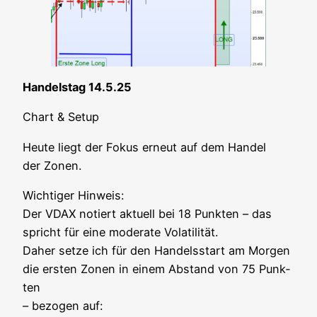
Han­dels­tag 14.5.25
Chart & Setup
Heu­te liegt der Fokus erneut auf dem Han­del
der Zonen.
Wich­ti­ger Hin­weis:
Der VDAX notiert aktu­ell bei 18 Punk­ten – das
spricht für eine mode­ra­te Vola­ti­li­tät.
Daher set­ze ich für den Han­dels­start am Mor­gen
die ers­ten Zonen in einem Abstand von 75 Punk­
ten
– bezo­gen auf: