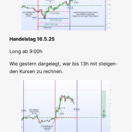
Han­dels­tag 16.5.25
Long ab 9:00h
Wie ges­tern dar­ge­legt, war bis 13h mit stei­gen­
den Kur­sen zu rechnen.