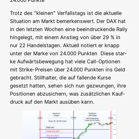
Trotz des "klei­nen" Ver­falls­tags ist die aktu­el­le
Situa­ti­on am Markt bemer­kens­wert. Der DAX hat
in den letz­ten Wochen eine beein­dru­cken­de Ral­ly
hin­ge­legt, mit einem Anstieg von über 29 % in
nur 22 Han­dels­ta­gen. Aktu­ell notiert er knapp
unter der Mar­ke von 24.000 Punk­ten Die­se star­
ke Auf­wärts­be­we­gung hat vie­le Call-Optio­nen
mit Strike-Prei­sen über 24.000 Punk­ten ins Geld
gebracht. Still­hal­ter, die auf fal­len­de Kur­se
gesetzt hat­ten, sehen sich nun gezwun­gen, ihre
Posi­tio­nen abzu­si­chern, was zusätz­li­chen Kauf­
druck auf den Markt aus­üben kann.