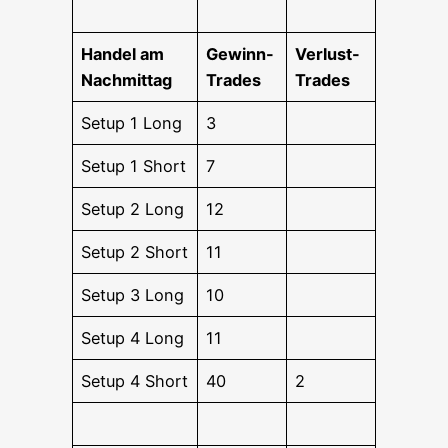
Han­del am
Gewinn-
Ver­lust-
Nachmittag
Trades
Trades
Set­up 1 Long
3
Set­up 1 Short
7
Set­up 2 Long
12
Set­up 2 Short
11
Set­up 3 Long
10
Set­up 4 Long
11
Set­up 4 Short
40
2