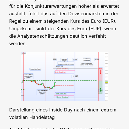
für die Kon­junk­tur­er­war­tun­gen höher als erwar­tet
aus­fällt, führt das auf den Devi­sen­märk­ten in der
Regel zu einem stei­gen­den Kurs des Euro (EUR).
Umge­kehrt sinkt der Kurs des Euro (EUR), wenn
die Ana­lys­ten­schät­zun­gen deut­lich ver­fehlt
werden.
Dar­stel­lung eines Insi­de Day nach einem extrem
vola­ti­len Handelstag