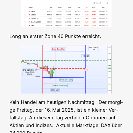
Long an ers­ter Zone 40 Punk­te erreicht.
Kein Han­del am heu­ti­gen Nach­mit­tag. Der mor­gi­
ge Frei­tag, der 16. Mai 2025, ist ein klei­ner Ver­
falls­tag. An die­sem Tag ver­fal­len Optio­nen auf
Akti­en und Indi­zes. Aktu­el­le Markt­la­ge: DAX über
24.000 Punkte