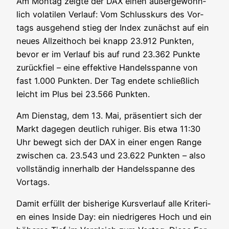
Am Mon­tag zeig­te der DAX einen außer­ge­wöhn­
lich vola­ti­len Ver­lauf: Vom Schluss­kurs des Vor­
tags aus­ge­hend stieg der Index zunächst auf ein
neu­es All­zeit­hoch bei knapp 23.912 Punk­ten,
bevor er im Ver­lauf bis auf rund 23.362 Punk­te
zurück­fiel – eine effek­ti­ve Han­dels­span­ne von
fast 1.000 Punk­ten. Der Tag ende­te schließ­lich
leicht im Plus bei 23.566 Punkten.
Am Diens­tag, dem 13. Mai, prä­sen­tiert sich der
Markt dage­gen deut­lich ruhi­ger. Bis etwa 11:30
Uhr bewegt sich der DAX in einer engen Ran­ge
zwi­schen ca. 23.543 und 23.622 Punk­ten – also
voll­stän­dig inner­halb der Han­dels­span­ne des
Vortags.
Damit erfüllt der bis­he­ri­ge Kurs­ver­lauf alle Kri­te­ri­
en eines Insi­de Day: ein nied­ri­ge­res Hoch und ein