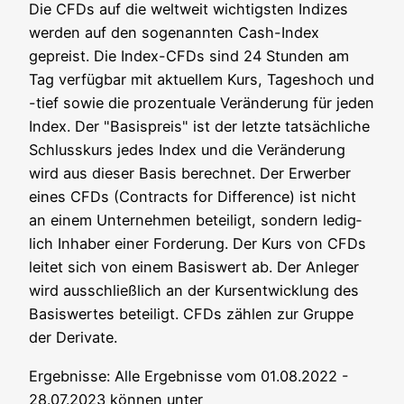
Die CFDs auf die welt­weit wich­tigs­ten Indi­zes
wer­den auf den soge­nann­ten Cash-Index
gepreist. Die Index-CFDs sind 24 Stun­den am
Tag ver­füg­bar mit aktu­el­lem Kurs, Tages­hoch und
-tief sowie die pro­zen­tua­le Ver­än­de­rung für jeden
Index. Der "Basis­preis" ist der letz­te tat­säch­li­che
Schluss­kurs jedes Index und die Ver­än­de­rung
wird aus die­ser Basis berech­net. Der Erwer­ber
eines CFDs (Con­tracts for Dif­fe­rence) ist nicht
an einem Unter­neh­men betei­ligt, son­dern ledig­
lich Inha­ber einer For­de­rung. Der Kurs von CFDs
lei­tet sich von einem Basis­wert ab. Der Anle­ger
wird aus­schließ­lich an der Kurs­ent­wick­lung des
Basis­wer­tes betei­ligt. CFDs zäh­len zur Grup­pe
der Derivate.
Ergeb­nis­se: Alle Ergeb­nis­se vom 01.08.2022 -
28.07.2023 kön­nen unter