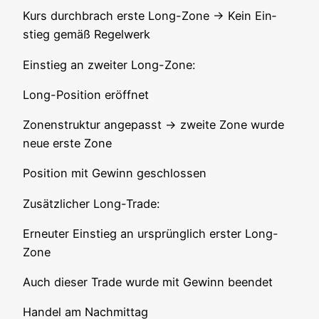
Kurs durch­brach ers­te Long-Zone → Kein Ein­
stieg gemäß Regelwerk
Ein­stieg an zwei­ter Long-Zone:
Long-Posi­ti­on eröffnet
Zonen­struk­tur ange­passt → zwei­te Zone wur­de
neue ers­te Zone
Posi­ti­on mit Gewinn geschlossen
Zusätz­li­cher Long-Trade:
Erneu­ter Ein­stieg an ursprüng­lich ers­ter Long-
Zone
Auch die­ser Trade wur­de mit Gewinn beendet
Han­del am Nachmittag