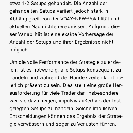
etwa 1-2 Set­ups gehan­delt. Die Anzahl der
gehan­del­ten Set­ups vari­iert jedoch stark in
Abhän­gig­keit von der VDAX-NEW-Vola­ti­li­tät und
aktu­el­len Nach­rich­ten­er­eig­nis­sen. Auf­grund die­
ser Varia­bi­li­tät ist eine exak­te Vor­her­sa­ge der
Anzahl der Set­ups und ihrer Ergeb­nis­se nicht
möglich.
Um die vol­le Per­for­mance der Stra­te­gie zu erzie­
len, ist es not­wen­dig, alle Set­ups kon­se­quent zu
han­deln und wäh­rend der Han­dels­zei­ten kon­ti­nu­
ier­lich prä­sent zu sein. Dies stellt eine gro­ße Her­
aus­for­de­rung für vie­le Trader dar, ins­be­son­de­re
weil sie dazu nei­gen, impul­siv außer­halb der fest­
ge­leg­ten Set­ups zu han­deln. Sol­che impul­si­ven
Ent­schei­dun­gen kön­nen das Ergeb­nis der Stra­te­
gie ver­wäs­sern und sogar zu Ver­lus­ten führen.