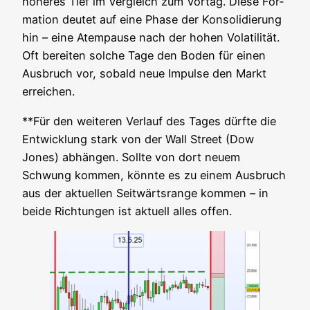
höhe­res Tief im Ver­gleich zum Vor­tag. Die­se For­
ma­ti­on deu­tet auf eine Pha­se der Kon­so­li­die­rung
hin – eine Atem­pau­se nach der hohen Vola­ti­li­tät.
Oft berei­ten sol­che Tage den Boden für einen
Aus­bruch vor, sobald neue Impul­se den Markt
erreichen.
**Für den wei­te­ren Ver­lauf des Tages dürf­te die
Ent­wick­lung stark von der Wall Street (Dow
Jones) abhän­gen. Soll­te von dort neu­em
Schwung kom­men, könn­te es zu einem Aus­bruch
aus der aktu­el­len Seit­wärts­ran­ge kom­men – in
bei­de Rich­tun­gen ist aktu­ell alles offen.