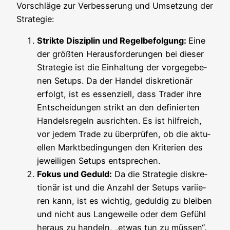
Vor­schlä­ge zur Ver­bes­se­rung und Umset­zung der
Strategie:
Strik­te Dis­zi­plin und Regel­be­fol­gung:
Eine
der größ­ten Her­aus­for­de­run­gen bei die­ser
Stra­te­gie ist die Ein­hal­tung der vor­ge­ge­be­
nen Set­ups. Da der Han­del dis­kre­tio­när
erfolgt, ist es essen­zi­ell, dass Trader ihre
Ent­schei­dun­gen strikt an den defi­nier­ten
Han­dels­re­geln aus­rich­ten. Es ist hilf­reich,
vor jedem Trade zu über­prü­fen, ob die aktu­
el­len Markt­be­din­gun­gen den Kri­te­ri­en des
jewei­li­gen Set­ups entsprechen.
Fokus und Geduld:
Da die Stra­te­gie dis­kre­
tio­när ist und die Anzahl der Set­ups vari­ie­
ren kann, ist es wich­tig, gedul­dig zu blei­ben
und nicht aus Lan­ge­wei­le oder dem Gefühl
her­aus zu han­deln, „etwas tun zu müs­sen“.