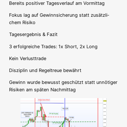
Bereits posi­ti­ver Tages­ver­lauf am Vormittag
Fokus lag auf Gewinn­si­che­rung statt zusätz­li­
chem Risiko
Tages­er­geb­nis & Fazit
3 erfolg­rei­che Trades: 1x Short, 2x Long
Kein Ver­lust­tra­de
Dis­zi­plin und Regel­treue bewährt
Gewinn wur­de bewusst geschützt statt unnö­ti­ger
Risi­ken am spä­ten Nachmittag