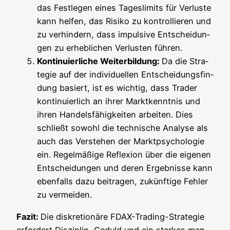
das Fest­le­gen eines Tages­li­mits für Ver­lus­te
kann hel­fen, das Risi­ko zu kon­trol­lie­ren und
zu ver­hin­dern, dass impul­si­ve Ent­schei­dun­
gen zu erheb­li­chen Ver­lus­ten führen.
Kon­ti­nu­ier­li­che Wei­ter­bil­dung:
Da die Stra­
te­gie auf der indi­vi­du­el­len Ent­schei­dungs­fin­
dung basiert, ist es wich­tig, dass Trader
kon­ti­nu­ier­lich an ihrer Markt­kennt­nis und
ihren Han­dels­fä­hig­kei­ten arbei­ten. Dies
schließt sowohl die tech­ni­sche Ana­ly­se als
auch das Ver­ste­hen der Markt­psy­cho­lo­gie
ein. Regel­mä­ßi­ge Refle­xi­on über die eige­nen
Ent­schei­dun­gen und deren Ergeb­nis­se kann
eben­falls dazu bei­tra­gen, zukünf­ti­ge Feh­ler
zu vermeiden.
Fazit:
Die dis­kre­tio­nä­re FDAX-Tra­ding-Stra­te­gie
erfor­dert Dis­zi­plin, Geduld und ein star­kes men­