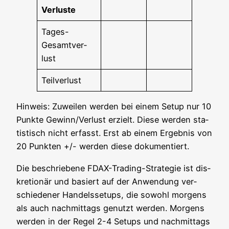
Ver­lus­te
Tages-
Gesamt­ver­
lust
Teil­ver­lust
Hin­weis: Zuwei­len wer­den bei einem Set­up nur 10
Punk­te Gewinn/Verlust erzielt. Die­se wer­den sta­
tis­tisch nicht erfasst. Erst ab einem Ergeb­nis von
20 Punk­ten +/- wer­den die­se dokumentiert.
Die beschrie­be­ne FDAX-Tra­ding-Stra­te­gie ist dis­
kre­tio­när und basiert auf der Anwen­dung ver­
schie­de­ner Han­dels­set­ups, die sowohl mor­gens
als auch nach­mit­tags genutzt wer­den. Mor­gens
wer­den in der Regel 2-4 Set­ups und nach­mit­tags