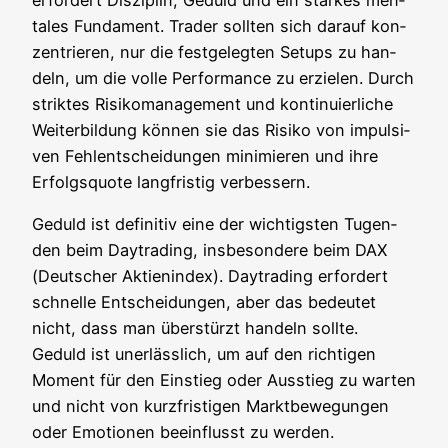
ta­les Fun­da­ment. Trader soll­ten sich dar­auf kon­
zen­trie­ren, nur die fest­ge­leg­ten Set­ups zu han­
deln, um die vol­le Per­for­mance zu erzie­len. Durch
strik­tes Risi­ko­ma­nage­ment und kon­ti­nu­ier­li­che
Wei­ter­bil­dung kön­nen sie das Risi­ko von impul­si­
ven Fehl­ent­schei­dun­gen mini­mie­ren und ihre
Erfolgs­quo­te lang­fris­tig verbessern.
Geduld ist defi­ni­tiv eine der wich­tigs­ten Tugen­
den beim Day­tra­ding, ins­be­son­de­re beim DAX
(Deut­scher Akti­en­in­dex). Day­tra­ding erfor­dert
schnel­le Ent­schei­dun­gen, aber das bedeu­tet
nicht, dass man über­stürzt han­deln soll­te.
Geduld ist uner­läss­lich, um auf den rich­ti­gen
Moment für den Ein­stieg oder Aus­stieg zu war­ten
und nicht von kurz­fris­ti­gen Markt­be­we­gun­gen
oder Emo­tio­nen beein­flusst zu werden.