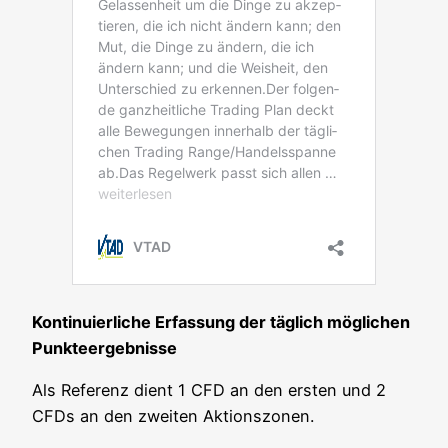
Kon­ti­nu­ier­li­che Erfas­sung der täg­lich mög­li­chen
Punkteergebnisse
Als Refe­renz dient 1 CFD an den ers­ten und 2
CFDs an den zwei­ten Aktionszonen.