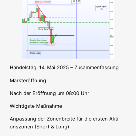
Han­dels­tag: 14. Mai 2025 – Zusammenfassung
Markt­er­öff­nung:
Nach der Eröff­nung um 08:00 Uhr
Wich­tigs­te Maßnahme
Anpas­sung der Zonen­brei­te für die ers­ten Akti­
ons­zo­nen (Short & Long)