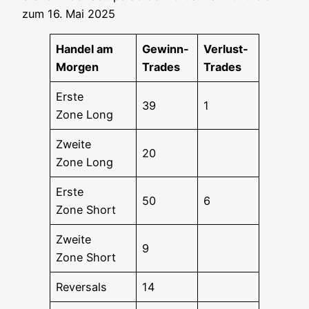
zum 16. Mai 2025
Han­del am
Gewinn-
Ver­lust-
Morgen
Trades
Trades
Ers­te
39
1
Zone Long
Zwei­te
20
Zone Long
Ers­te
50
6
Zone Short
Zwei­te
9
Zone Short
Rever­sals
14