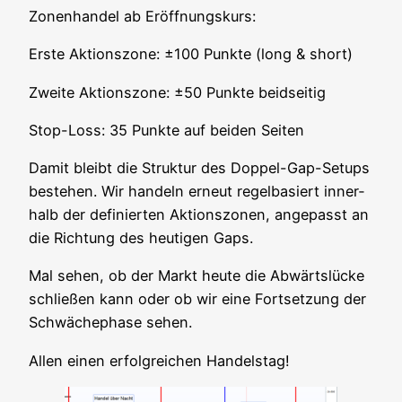
Zonen­han­del ab Eröffnungskurs:
Ers­te Akti­ons­zo­ne: ±100 Punk­te (long & short)
Zwei­te Akti­ons­zo­ne: ±50 Punk­te beidseitig
Stop-Loss: 35 Punk­te auf bei­den Seiten
Damit bleibt die Struk­tur des Dop­pel-Gap-Set­ups
bestehen. Wir han­deln erneut regel­ba­siert inner­
halb der defi­nier­ten Akti­ons­zo­nen, ange­passt an
die Rich­tung des heu­ti­gen Gaps.
Mal sehen, ob der Markt heu­te die Abwärts­lü­cke
schlie­ßen kann oder ob wir eine Fort­set­zung der
Schwä­che­pha­se sehen.
Allen einen erfolg­rei­chen Handelstag!