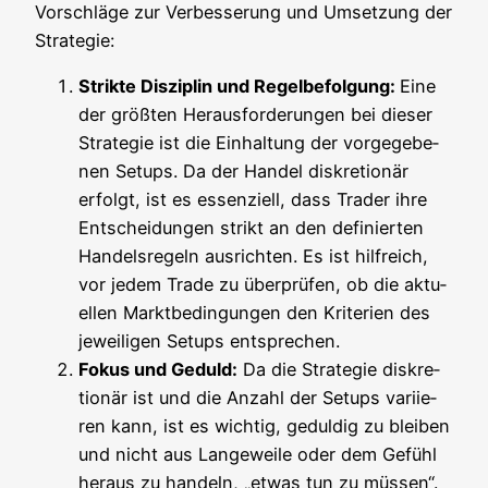
Vor­schlä­ge zur Ver­bes­se­rung und Umset­zung der
Strategie:
Strik­te Dis­zi­plin und Regel­be­fol­gung:
Eine
der größ­ten Her­aus­for­de­run­gen bei die­ser
Stra­te­gie ist die Ein­hal­tung der vor­ge­ge­be­
nen Set­ups. Da der Han­del dis­kre­tio­när
erfolgt, ist es essen­zi­ell, dass Trader ihre
Ent­schei­dun­gen strikt an den defi­nier­ten
Han­dels­re­geln aus­rich­ten. Es ist hilf­reich,
vor jedem Trade zu über­prü­fen, ob die aktu­
el­len Markt­be­din­gun­gen den Kri­te­ri­en des
jewei­li­gen Set­ups entsprechen.
Fokus und Geduld:
Da die Stra­te­gie dis­kre­
tio­när ist und die Anzahl der Set­ups vari­ie­
ren kann, ist es wich­tig, gedul­dig zu blei­ben
und nicht aus Lan­ge­wei­le oder dem Gefühl
her­aus zu han­deln, „etwas tun zu müs­sen“.