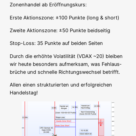
Zonen­han­del ab Eröffnungskurs:
Ers­te Akti­ons­zo­ne: ±100 Punk­te (long & short)
Zwei­te Akti­ons­zo­ne: ±50 Punk­te beidseitig
Stop-Loss: 35 Punk­te auf bei­den Seiten
Durch die erhöh­te Vola­ti­li­tät (VDAX ~20) blei­ben
wir heu­te beson­ders auf­merk­sam, was Fehl­aus­
brü­che und schnel­le Rich­tungs­wech­sel betrifft.
Allen einen struk­tu­rier­ten und erfolg­rei­chen
Handelstag!