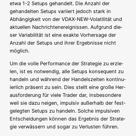
etwa 1-2 Set­ups gehan­delt. Die Anzahl der
gehan­del­ten Set­ups vari­iert jedoch stark in
Abhän­gig­keit von der VDAX-NEW-Vola­ti­li­tät und
aktu­el­len Nach­rich­ten­er­eig­nis­sen. Auf­grund die­
ser Varia­bi­li­tät ist eine exak­te Vor­her­sa­ge der
Anzahl der Set­ups und ihrer Ergeb­nis­se nicht
möglich.
Um die vol­le Per­for­mance der Stra­te­gie zu erzie­
len, ist es not­wen­dig, alle Set­ups kon­se­quent zu
han­deln und wäh­rend der Han­dels­zei­ten kon­ti­nu­
ier­lich prä­sent zu sein. Dies stellt eine gro­ße Her­
aus­for­de­rung für vie­le Trader dar, ins­be­son­de­re
weil sie dazu nei­gen, impul­siv außer­halb der fest­
ge­leg­ten Set­ups zu han­deln. Sol­che impul­si­ven
Ent­schei­dun­gen kön­nen das Ergeb­nis der Stra­te­
gie ver­wäs­sern und sogar zu Ver­lus­ten führen.