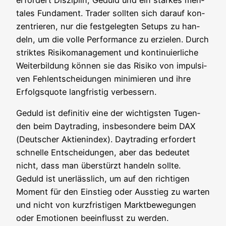
ta­les Fun­da­ment. Trader soll­ten sich dar­auf kon­
zen­trie­ren, nur die fest­ge­leg­ten Set­ups zu han­
deln, um die vol­le Per­for­mance zu erzie­len. Durch
strik­tes Risi­ko­ma­nage­ment und kon­ti­nu­ier­li­che
Wei­ter­bil­dung kön­nen sie das Risi­ko von impul­si­
ven Fehl­ent­schei­dun­gen mini­mie­ren und ihre
Erfolgs­quo­te lang­fris­tig verbessern.
Geduld ist defi­ni­tiv eine der wich­tigs­ten Tugen­
den beim Day­tra­ding, ins­be­son­de­re beim DAX
(Deut­scher Akti­en­in­dex). Day­tra­ding erfor­dert
schnel­le Ent­schei­dun­gen, aber das bedeu­tet
nicht, dass man über­stürzt han­deln soll­te.
Geduld ist uner­läss­lich, um auf den rich­ti­gen
Moment für den Ein­stieg oder Aus­stieg zu war­ten
und nicht von kurz­fris­ti­gen Markt­be­we­gun­gen
oder Emo­tio­nen beein­flusst zu werden.