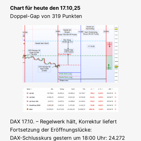
Chart für heu­te den 17.10,25
Dop­pel-Gap von 319 Punkten
DAX 17.10. – Regel­werk hält, Kor­rek­tur lie­fert
Fort­set­zung der Eröff­nungs­lü­cke:
DAX-Schluss­kurs ges­tern um 18:00 Uhr: 24.272