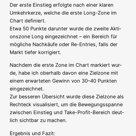
Der ers­te Ein­stieg erfolg­te nach einer kla­ren
Umkehr­ker­ze, wel­che die ers­te Long-Zone im
Chart defi­niert.
Etwa 50 Punk­te dar­un­ter wur­de die zwei­te Akti­
ons­zo­ne Long ein­ge­zeich­net – ein Bereich für
mög­li­che Nach­käu­fe oder Re-Ent­ries, falls der
Markt tie­fer korrigiert.
Nach­dem die ers­te Zone im Chart mar­kiert wur­
de, habe ich ober­halb davon eine Ziel­zo­ne mit
einem erwar­te­ten Gewinn von 30–40 Punk­ten
ein­ge­zeich­net.
Zur bes­se­ren Über­sicht wur­de die­se Ziel­zo­ne als
Recht­eck visua­li­siert, um die Bewe­gungs­span­ne
zwi­schen Ein­stieg und Take-Pro­fit-Bereich deut­
lich sicht­bar zu machen.
Ergeb­nis und Fazit: