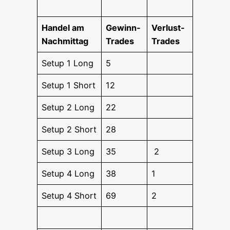
Han­del am
Gewinn-
Ver­lust-
Nachmittag
Trades
Trades
Set­up 1 Long
5
Set­up 1 Short
12
Set­up 2 Long
22
Set­up 2 Short
28
Set­up 3 Long
35
2
Set­up 4 Long
38
1
Set­up 4 Short
69
2