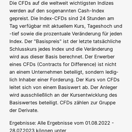
Die CFDs auf die welt­weit wich­tigs­ten Indi­zes
wer­den auf den soge­nann­ten Cash-Index
gepreist. Die Index-CFDs sind 24 Stun­den am
Tag ver­füg­bar mit aktu­el­lem Kurs, Tages­hoch und
-tief sowie die pro­zen­tua­le Ver­än­de­rung für jeden
Index. Der "Basis­preis" ist der letz­te tat­säch­li­che
Schluss­kurs jedes Index und die Ver­än­de­rung
wird aus die­ser Basis berech­net. Der Erwer­ber
eines CFDs (Con­tracts for Dif­fe­rence) ist nicht
an einem Unter­neh­men betei­ligt, son­dern ledig­
lich Inha­ber einer For­de­rung. Der Kurs von CFDs
lei­tet sich von einem Basis­wert ab. Der Anle­ger
wird aus­schließ­lich an der Kurs­ent­wick­lung des
Basis­wer­tes betei­ligt. CFDs zäh­len zur Grup­pe
der Derivate.
Ergeb­nis­se: Alle Ergeb­nis­se vom 01.08.2022 -
28.07.2023 kön­nen unter