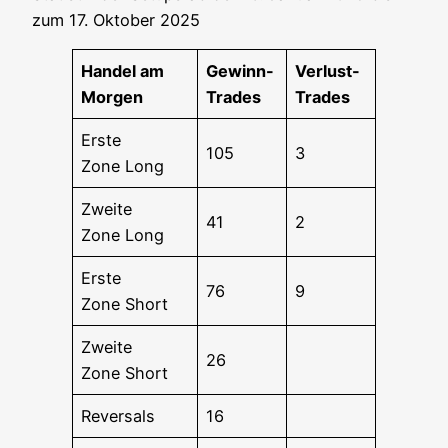
zum 17. Okto­ber 2025
Han­del am
Gewinn-
Ver­lust-
Morgen
Trades
Trades
Ers­te
105
3
Zone Long
Zwei­te
41
2
Zone Long
Ers­te
76
9
Zone Short
Zwei­te
26
Zone Short
Rever­sals
16