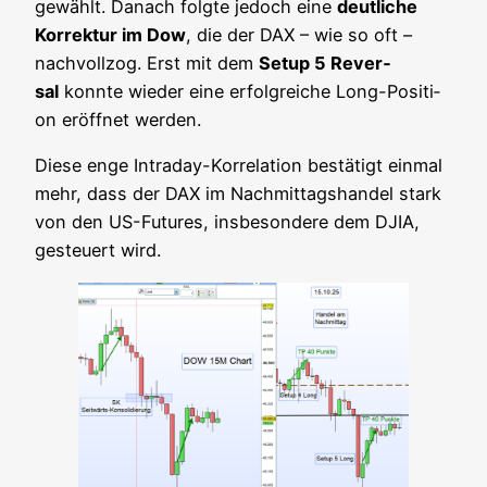
gewählt. Danach folg­te jedoch eine
deut­li­che
Kor­rek­tur im Dow
, die der DAX – wie so oft –
nach­voll­zog. Erst mit dem
Set­up 5 Rever­
sal
konn­te wie­der eine erfolg­rei­che Long-Posi­ti­
on eröff­net werden.
Die­se enge Intra­day-Kor­re­la­ti­on bestä­tigt ein­mal
mehr, dass der DAX im Nach­mit­tags­han­del stark
von den US-Futures, ins­be­son­de­re dem DJIA,
gesteu­ert wird.