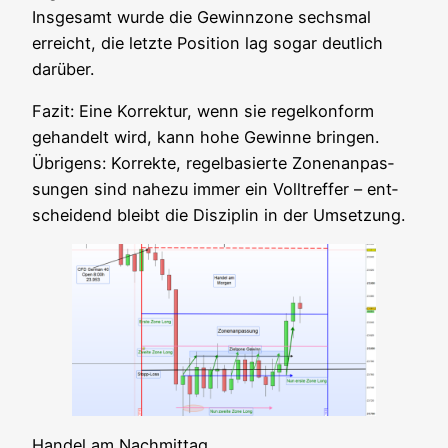
Ins­ge­samt wur­de die Gewinn­zo­ne sechs­mal
erreicht, die letz­te Posi­ti­on lag sogar deut­lich
darüber.
Fazit: Eine Kor­rek­tur, wenn sie regel­kon­form
gehan­delt wird, kann hohe Gewin­ne brin­gen.
Übri­gens: Kor­rek­te, regel­ba­sier­te Zonen­an­pas­
sun­gen sind nahe­zu immer ein Voll­tref­fer – ent­
schei­dend bleibt die Dis­zi­plin in der Umsetzung.
Han­del am Nachmittag