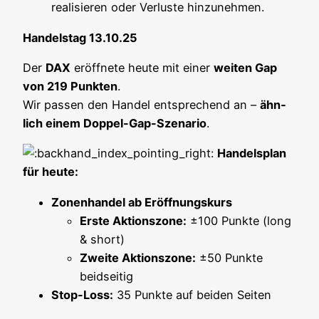
rea­li­sie­ren oder Ver­lus­te hinzunehmen.
Han­dels­tag 13.10.25
Der
DAX
eröff­ne­te heu­te mit einer
wei­ten Gap
von 219 Punk­ten
.
Wir pas­sen den Han­del ent­spre­chend an –
ähn­
lich einem Dop­pel-Gap-Sze­na­rio
.
Han­dels­plan
für heute:
Zonen­han­del ab Eröffnungskurs
Ers­te Akti­ons­zo­ne:
±100 Punk­te (long
& short)
Zwei­te Akti­ons­zo­ne:
±50 Punk­te
beidseitig
Stop-Loss:
35 Punk­te auf bei­den Seiten