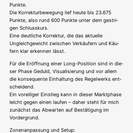
Punk­te.
Die Kor­rek­tur­be­we­gung lief heu­te bis 23.675
Punk­te, also rund 600 Punk­te unter dem gest­ri­
gen Schluss­kurs.
Eine deut­li­che Kor­rek­tur, die das aktu­el­le
Ungleich­ge­wicht zwi­schen Ver­käu­fern und Käu­
fern klar erken­nen lässt.
Für die Eröff­nung einer Long-Posi­ti­on sind in die­
ser Pha­se Geduld, Visua­li­sie­rung und vor allem
die kon­se­quen­te Ein­hal­tung des Regel­werks ent­
schei­dend.
Ein vor­ei­li­ger Ein­stieg kann in die­ser Markt­pha­se
leicht gegen einen lau­fen – daher steht für mich
zunächst das Abwar­ten auf Bestä­ti­gung im
Vordergrund.
Zonen­an­pas­sung und Set­up: