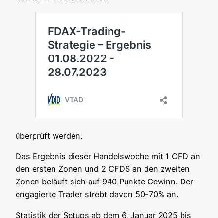
über­prüft werden.
Das Ergeb­nis die­ser Han­dels­wo­che mit 1 CFD an
den ers­ten Zonen und 2 CFDS an den zwei­ten
Zonen beläuft sich auf 940 Punk­te Gewinn. Der
enga­gier­te Trader strebt davon 50-70% an.
Sta­tis­tik der Set­ups ab dem 6. Janu­ar 2025 bis