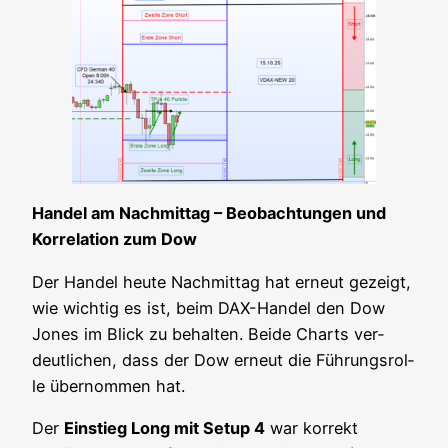
Han­del am Nach­mit­tag – Beob­ach­tun­gen und
Kor­re­la­ti­on zum Dow
Der Han­del heu­te Nach­mit­tag hat erneut gezeigt,
wie wich­tig es ist, beim DAX-Han­del den Dow
Jones im Blick zu behal­ten. Bei­de Charts ver­
deut­li­chen, dass der Dow erneut die Füh­rungs­rol­
le über­nom­men hat.
Der
Ein­stieg Long mit Set­up 4
war kor­rekt