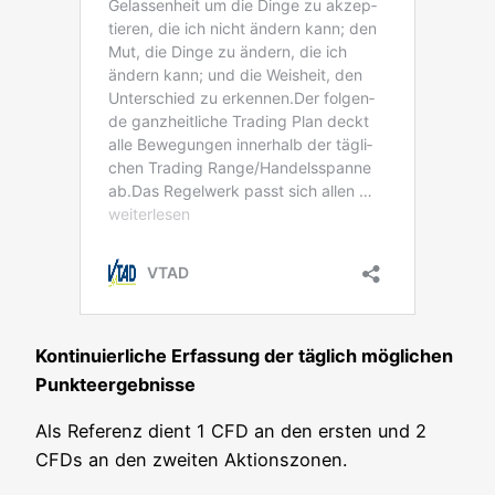
Kon­ti­nu­ier­li­che Erfas­sung der täg­lich mög­li­chen
Punkteergebnisse
Als Refe­renz dient 1 CFD an den ers­ten und 2
CFDs an den zwei­ten Aktionszonen.