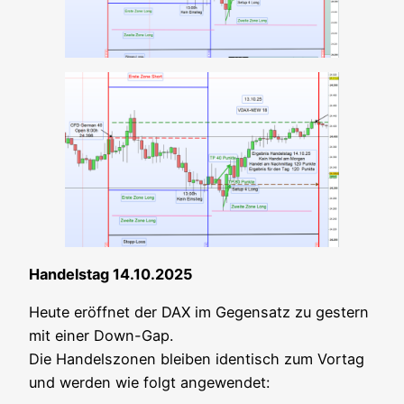
Han­dels­tag 14.10.2025
Heu­te eröff­net der DAX im Gegen­satz zu ges­tern
mit einer Down-Gap.
Die Han­dels­zo­nen blei­ben iden­tisch zum Vor­tag
und wer­den wie folgt angewendet: