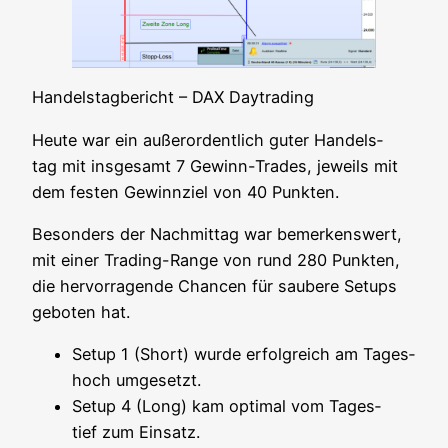
Han­dels­tag­be­richt – DAX Daytrading
Heu­te war ein außer­or­dent­lich guter Han­dels­
tag mit ins­ge­samt 7 Gewinn-Trades, jeweils mit
dem fes­ten Gewinn­ziel von 40 Punkten.
Beson­ders der Nach­mit­tag war bemer­kens­wert,
mit einer Tra­ding-Ran­ge von rund 280 Punk­ten,
die her­vor­ra­gen­de Chan­cen für sau­be­re Set­ups
gebo­ten hat.
Set­up 1 (Short) wur­de erfolg­reich am Tages­
hoch umgesetzt.
Set­up 4 (Long) kam opti­mal vom Tages­
tief zum Einsatz.