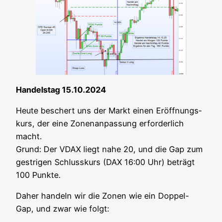
Han­dels­tag 15.10.2024
Heu­te beschert uns der Markt einen Eröff­nungs­
kurs, der eine Zonen­an­pas­sung erfor­der­lich
macht.
Grund: Der VDAX liegt nahe 20, und die Gap zum
gest­ri­gen Schluss­kurs (DAX 16:00 Uhr) beträgt
100 Punkte.
Daher han­deln wir die Zonen wie ein Dop­pel-
Gap, und zwar wie folgt: