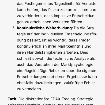
das Fest­le­gen eines Tages­li­mits für Ver­lus­te
kann hel­fen, das Risi­ko zu kon­trol­lie­ren und
zu ver­hin­dern, dass impul­si­ve Ent­schei­dun­
gen zu erheb­li­chen Ver­lus­ten führen.
Kon­ti­nu­ier­li­che Wei­ter­bil­dung:
Da die Stra­
te­gie auf der indi­vi­du­el­len Ent­schei­dungs­fin­
dung basiert, ist es wich­tig, dass Trader
kon­ti­nu­ier­lich an ihrer Markt­kennt­nis und
ihren Han­dels­fä­hig­kei­ten arbei­ten. Dies
schließt sowohl die tech­ni­sche Ana­ly­se als
auch das Ver­ste­hen der Markt­psy­cho­lo­gie
ein. Regel­mä­ßi­ge Refle­xi­on über die eige­nen
Ent­schei­dun­gen und deren Ergeb­nis­se kann
eben­falls dazu bei­tra­gen, zukünf­ti­ge Feh­ler
zu vermeiden.
Fazit:
Die dis­kre­tio­nä­re FDAX-Tra­ding-Stra­te­gie
erfor­dert Dis­zi­plin, Geduld und ein star­kes men­