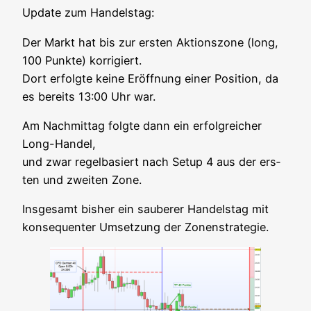
Update zum Handelstag:
Der Markt hat bis zur ers­ten Akti­ons­zo­ne (long,
100 Punk­te) kor­ri­giert.
Dort erfolg­te kei­ne Eröff­nung einer Posi­ti­on, da
es bereits 13:00 Uhr war.
Am Nach­mit­tag folg­te dann ein erfolg­rei­cher
Long-Han­del,
und zwar regel­ba­siert nach Set­up 4 aus der ers­
ten und zwei­ten Zone.
Ins­ge­samt bis­her ein sau­be­rer Han­dels­tag mit
kon­se­quen­ter Umset­zung der Zonenstrategie.