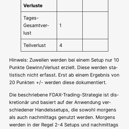
Ver­lus­te
Tages-
Gesamt­ver­
1
lust
Teil­ver­lust
4
Hin­weis: Zuwei­len wer­den bei einem Set­up nur 10
Punk­te Gewinn/Verlust erzielt. Die­se wer­den sta­
tis­tisch nicht erfasst. Erst ab einem Ergeb­nis von
20 Punk­ten +/- wer­den die­se dokumentiert.
Die beschrie­be­ne FDAX-Tra­ding-Stra­te­gie ist dis­
kre­tio­när und basiert auf der Anwen­dung ver­
schie­de­ner Han­dels­set­ups, die sowohl mor­gens
als auch nach­mit­tags genutzt wer­den. Mor­gens
wer­den in der Regel 2-4 Set­ups und nach­mit­tags