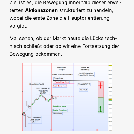
Ziel ist es, die Bewe­gung inner­halb die­ser erwei­
ter­ten
Akti­ons­zo­nen
struk­tu­riert zu han­deln,
wobei die ers­te Zone die Haupt­ori­en­tie­rung
vorgibt.
Mal sehen, ob der Markt heu­te die Lücke tech­
nisch schließt oder ob wir eine Fort­set­zung der
Bewe­gung bekommen.