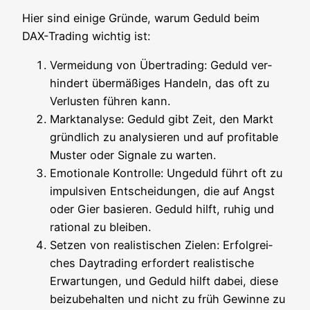
Hier sind eini­ge Grün­de, war­um Geduld beim
DAX-Tra­ding wich­tig ist:
Ver­mei­dung von Über­tra­ding: Geduld ver­
hin­dert über­mä­ßi­ges Han­deln, das oft zu
Ver­lus­ten füh­ren kann.
Markt­ana­ly­se: Geduld gibt Zeit, den Markt
gründ­lich zu ana­ly­sie­ren und auf pro­fi­ta­ble
Mus­ter oder Signa­le zu warten.
Emo­tio­na­le Kon­trol­le: Unge­duld führt oft zu
impul­si­ven Ent­schei­dun­gen, die auf Angst
oder Gier basie­ren. Geduld hilft, ruhig und
ratio­nal zu bleiben.
Set­zen von rea­lis­ti­schen Zie­len: Erfolg­rei­
ches Day­tra­ding erfor­dert rea­lis­ti­sche
Erwar­tun­gen, und Geduld hilft dabei, die­se
bei­zu­be­hal­ten und nicht zu früh Gewin­ne zu