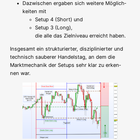
Dazwi­schen erga­ben sich wei­te­re Mög­lich­
kei­ten mit
Set­up 4 (Short) und
Set­up 3 (Long),
die alle das Ziel­ni­veau erreicht haben.
Ins­ge­samt ein struk­tu­rier­ter, dis­zi­pli­nier­ter und
tech­nisch sau­be­rer Han­dels­tag, an dem die
Markt­me­cha­nik der Set­ups sehr klar zu erken­
nen war.