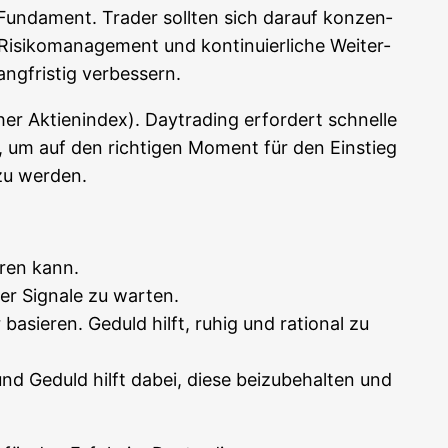
s Fun­da­ment. Trader soll­ten sich dar­auf kon­zen­
isi­ko­ma­nage­ment und kon­ti­nu­ier­li­che Wei­ter­
ang­fris­tig verbessern.
r Akti­en­in­dex). Day­tra­ding erfor­dert schnel­le
ch, um auf den rich­ti­gen Moment für den Ein­stieg
 zu werden.
h­ren kann.
der Signa­le zu warten.
basie­ren. Geduld hilft, ruhig und ratio­nal zu
 und Geduld hilft dabei, die­se bei­zu­be­hal­ten und