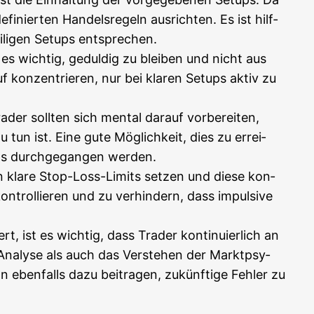
i­nier­ten Han­dels­re­geln aus­rich­ten. Es ist hilf­
i­li­gen Set­ups entsprechen.
t es wich­tig, gedul­dig zu blei­ben und nicht aus
 kon­zen­trie­ren, nur bei kla­ren Set­ups aktiv zu
der soll­ten sich men­tal dar­auf vor­be­rei­ten,
tun ist. Eine gute Mög­lich­keit, dies zu errei­
t­ups durch­ge­gan­gen werden.
­sen kla­re Stop-Loss-Limits set­zen und die­se kon­
n­trol­lie­ren und zu ver­hin­dern, dass impul­si­ve
ert, ist es wich­tig, dass Trader kon­ti­nu­ier­lich an
 Ana­ly­se als auch das Ver­ste­hen der Markt­psy­
 eben­falls dazu bei­tra­gen, zukünf­ti­ge Feh­ler zu