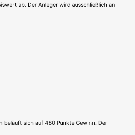
is­wert ab. Der Anle­ger wird aus­schließ­lich an
n beläuft sich auf 480 Punk­te Gewinn. Der