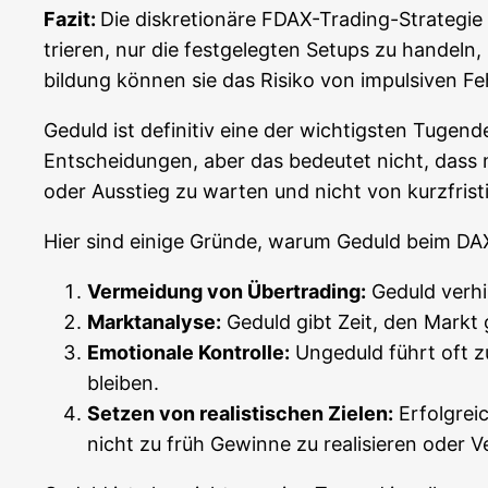
Fazit:
Die dis­kre­tio­nä­re FDAX-Tra­ding-Stra­te­gi
trie­ren, nur die fest­ge­leg­ten Set­ups zu han­deln,
bil­dung kön­nen sie das Risi­ko von impul­si­ven Feh
Geduld ist defi­ni­tiv eine der wich­tigs­ten Tugen­d
Ent­schei­dun­gen, aber das bedeu­tet nicht, dass m
oder Aus­stieg zu war­ten und nicht von kurz­fris­
Hier sind eini­ge Grün­de, war­um Geduld beim DAX-
Ver­mei­dung von Über­tra­ding:
Geduld ver­hin
Markt­ana­ly­se:
Geduld gibt Zeit, den Markt grü
Emo­tio­na­le Kon­trol­le:
Unge­duld führt oft zu
bleiben.
Set­zen von rea­lis­ti­schen Zie­len:
Erfolg­rei­
nicht zu früh Gewin­ne zu rea­li­sie­ren oder 