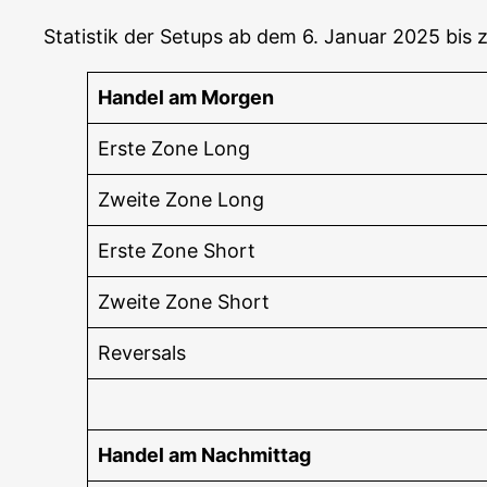
Sta­tis­tik der Set­ups ab dem 6. Janu­ar 2025 bi
Han­del am Morgen
Ers­te Zone Long
Zwei­te Zone Long
Ers­te Zone Short
Zwei­te Zone Short
Rever­sals
Han­del am Nachmittag