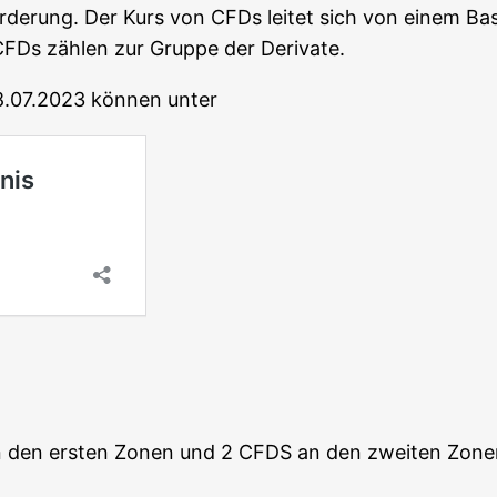
For­de­rung. Der Kurs von CFDs lei­tet sich von einem Bas
. CFDs zäh­len zur Grup­pe der Derivate.
28.07.2023 kön­nen unter
 an den ers­ten Zonen und 2 CFDS an den zwei­ten Zone