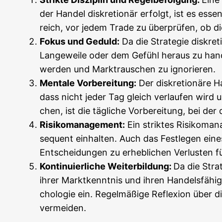
der Han­del dis­kre­tio­när erfolgt, ist es essen
reich, vor jedem Trade zu über­prü­fen, ob die 
Fokus und Geduld:
Da die Stra­te­gie dis­kre­
Lan­ge­wei­le oder dem Gefühl her­aus zu han­d
wer­den und Markt­rau­schen zu ignorieren.
Men­ta­le Vor­be­rei­tung:
Der dis­kre­tio­nä­re 
dass nicht jeder Tag gleich ver­lau­fen wird 
chen, ist die täg­li­che Vor­be­rei­tung, bei de
Risi­ko­ma­nage­ment:
Ein strik­tes Risi­ko­ma­
se­quent ein­hal­ten. Auch das Fest­le­gen eines 
Ent­schei­dun­gen zu erheb­li­chen Ver­lus­ten 
Kon­ti­nu­ier­li­che Wei­ter­bil­dung:
Da die Stra­t
ihrer Markt­kennt­nis und ihren Han­dels­fä­hig
cho­lo­gie ein. Regel­mä­ßi­ge Refle­xi­on über
vermeiden.