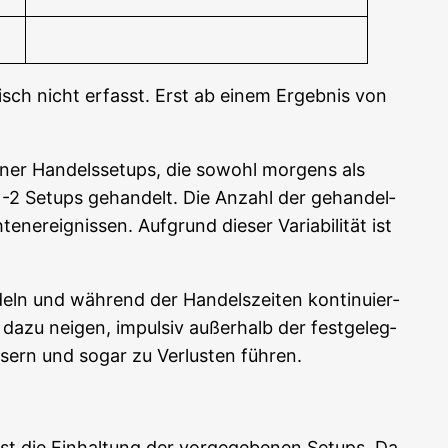
­tisch nicht erfasst. Erst ab einem Ergeb­nis von
e­ner Han­dels­set­ups, die sowohl mor­gens als
-2 Set­ups gehan­delt. Die Anzahl der gehan­del­
er­eig­nis­sen. Auf­grund die­ser Varia­bi­li­tät ist
deln und wäh­rend der Han­dels­zei­ten kon­ti­nu­ier­
e dazu nei­gen, impul­siv außer­halb der fest­ge­leg­
s­sern und sogar zu Ver­lus­ten führen.
ist die Ein­hal­tung der vor­ge­ge­be­nen Set­ups. Da