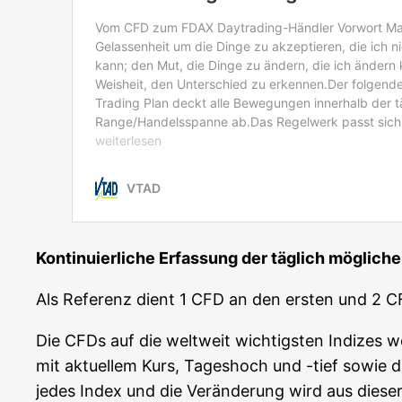
Kon­ti­nu­ier­li­che Erfas­sung der täg­lich mög­li
Als Refe­renz dient 1 CFD an den ers­ten und 2 
Die CFDs auf die welt­weit wich­tigs­ten Indi­ze
mit aktu­el­lem Kurs, Tages­hoch und -tief sowie die 
jedes Index und die Ver­än­de­rung wird aus die­se