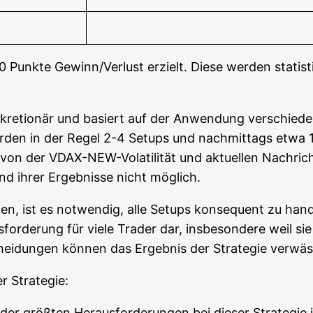
0 Punk­te Gewinn/Verlust erzielt. Die­se wer­den sta­tis
s­kre­tio­när und basiert auf der Anwen­dung ver­schie­d
­den in der Regel 2-4 Set­ups und nach­mit­tags etwa 1
on der VDAX-NEW-Vola­ti­li­tät und aktu­el­len Nach­rich­ten­
nd ihrer Ergeb­nis­se nicht möglich.
len, ist es not­wen­dig, alle Set­ups kon­se­quent zu han­
­for­de­rung für vie­le Trader dar, ins­be­son­de­re weil si
chei­dun­gen kön­nen das Ergeb­nis der Stra­te­gie ver­wä
er Strategie:
der größ­ten Her­aus­for­de­run­gen bei die­ser Stra­te­gie 