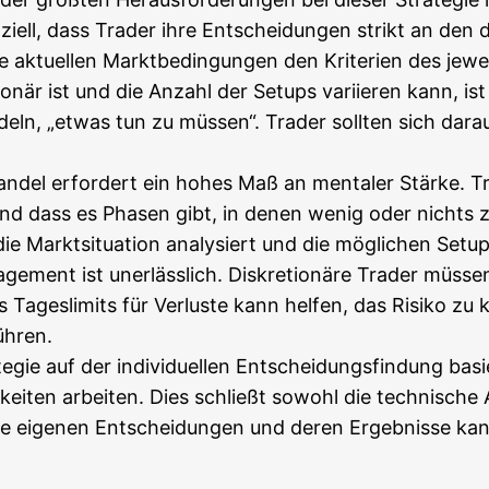
­zi­ell, dass Trader ihre Ent­schei­dun­gen strikt an den def
aktu­el­len Markt­be­din­gun­gen den Kri­te­ri­en des jewe
tio­när ist und die Anzahl der Set­ups vari­ie­ren kann, is
eln, „etwas tun zu müs­sen“. Trader soll­ten sich dar­auf
Han­del erfor­dert ein hohes Maß an men­ta­ler Stär­ke. Tra
und dass es Pha­sen gibt, in denen wenig oder nichts zu 
r die Markt­si­tua­ti­on ana­ly­siert und die mög­li­chen Se
nage­ment ist uner­läss­lich. Dis­kre­tio­nä­re Trader müs
Tages­li­mits für Ver­lus­te kann hel­fen, das Risi­ko zu ko
führen.
e­gie auf der indi­vi­du­el­len Ent­schei­dungs­fin­dung basi
­kei­ten arbei­ten. Dies schließt sowohl die tech­ni­sche
 die eige­nen Ent­schei­dun­gen und deren Ergeb­nis­se kann