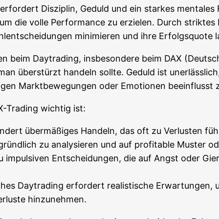
e erfor­dert Dis­zi­plin, Geduld und ein star­kes men­ta­le
 um die vol­le Per­for­mance zu erzie­len. Durch strik­tes R
l­ent­schei­dun­gen mini­mie­ren und ihre Erfolgs­quo­te l
en beim Day­tra­ding, ins­be­son­de­re beim DAX (Deut­sche
an über­stürzt han­deln soll­te. Geduld ist uner­läss­li
ti­gen Markt­be­we­gun­gen oder Emo­tio­nen beein­flusst
Tra­ding wich­tig ist:
­dert über­mä­ßi­ges Han­deln, das oft zu Ver­lus­ten fü
nd­lich zu ana­ly­sie­ren und auf pro­fi­ta­ble Mus­ter o
 impul­si­ven Ent­schei­dun­gen, die auf Angst oder Gier 
ches Day­tra­ding erfor­dert rea­lis­ti­sche Erwar­tun­gen,
Ver­lus­te hinzunehmen.