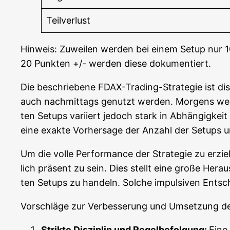
Teil­ver­lust
Hin­weis: Zuwei­len wer­den bei einem Set­up nur 1
20 Punk­ten +/- wer­den die­se dokumentiert.
Die beschrie­be­ne FDAX-Tra­ding-Stra­te­gie ist di
auch nach­mit­tags genutzt wer­den. Mor­gens wer
ten Set­ups vari­iert jedoch stark in Abhän­gig­keit v
eine exak­te Vor­her­sa­ge der Anzahl der Set­ups u
Um die vol­le Per­for­mance der Stra­te­gie zu erzie­
lich prä­sent zu sein. Dies stellt eine gro­ße Her­aus
ten Set­ups zu han­deln. Sol­che impul­si­ven Ent­s
Vor­schlä­ge zur Ver­bes­se­rung und Umset­zung d
Strik­te Dis­zi­plin und Regel­be­fol­gung:
Eine 