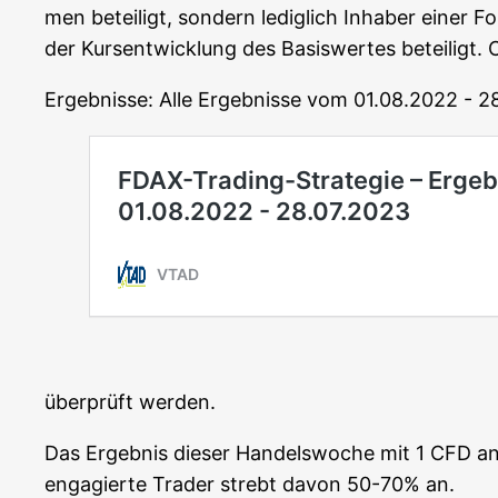
men betei­ligt, son­dern ledig­lich Inha­ber einer 
der Kurs­ent­wick­lung des Basis­wer­tes betei­ligt
Ergeb­nis­se: Alle Ergeb­nis­se vom 01.08.2022 - 
über­prüft werden.
Das Ergeb­nis die­ser Han­dels­wo­che mit 1 CFD
enga­gier­te Trader strebt davon 50-70% an.