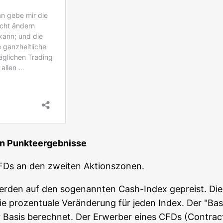
­chen Punkteergebnisse
CFDs an den zwei­ten Aktionszonen.
s wer­den auf den soge­nann­ten Cash-Index gepreist. D
pro­zen­tua­le Ver­än­de­rung für jeden Index. Der "Basis­
r Basis berech­net. Der Erwer­ber eines CFDs (Con­tract