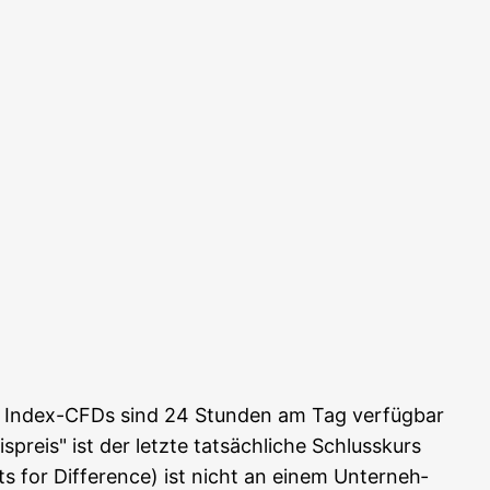
ie Index-CFDs sind 24 Stun­den am Tag ver­füg­bar
preis" ist der letz­te tat­säch­li­che Schluss­kurs
s for Dif­fe­rence) ist nicht an einem Unter­neh­