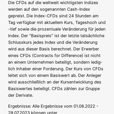
Die CFDs auf die welt­weit wich­tigs­ten Indi­zes
wer­den auf den soge­nann­ten Cash-Index
gepreist. Die Index-CFDs sind 24 Stun­den am
Tag ver­füg­bar mit aktu­el­lem Kurs, Tages­hoch und
-tief sowie die pro­zen­tua­le Ver­än­de­rung für jeden
Index. Der "Basis­preis" ist der letz­te tat­säch­li­che
Schluss­kurs jedes Index und die Ver­än­de­rung
wird aus die­ser Basis berech­net. Der Erwer­ber
eines CFDs (Con­tracts for Dif­fe­rence) ist nicht
an einem Unter­neh­men betei­ligt, son­dern ledig­
lich Inha­ber einer For­de­rung. Der Kurs von CFDs
lei­tet sich von einem Basis­wert ab. Der Anle­ger
wird aus­schließ­lich an der Kurs­ent­wick­lung des
Basis­wer­tes betei­ligt. CFDs zäh­len zur Grup­pe
der Derivate.
Ergeb­nis­se: Alle Ergeb­nis­se vom 01.08.2022 -
28.07.2023 kön­nen unter