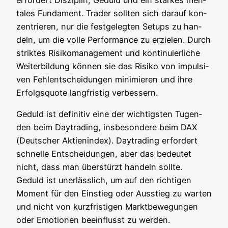
ta­les Fun­da­ment. Trader soll­ten sich dar­auf kon­
zen­trie­ren, nur die fest­ge­leg­ten Set­ups zu han­
deln, um die vol­le Per­for­mance zu erzie­len. Durch
strik­tes Risi­ko­ma­nage­ment und kon­ti­nu­ier­li­che
Wei­ter­bil­dung kön­nen sie das Risi­ko von impul­si­
ven Fehl­ent­schei­dun­gen mini­mie­ren und ihre
Erfolgs­quo­te lang­fris­tig verbessern.
Geduld ist defi­ni­tiv eine der wich­tigs­ten Tugen­
den beim Day­tra­ding, ins­be­son­de­re beim DAX
(Deut­scher Akti­en­in­dex). Day­tra­ding erfor­dert
schnel­le Ent­schei­dun­gen, aber das bedeu­tet
nicht, dass man über­stürzt han­deln soll­te.
Geduld ist uner­läss­lich, um auf den rich­ti­gen
Moment für den Ein­stieg oder Aus­stieg zu war­ten
und nicht von kurz­fris­ti­gen Markt­be­we­gun­gen
oder Emo­tio­nen beein­flusst zu werden.