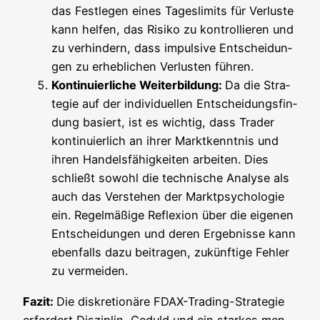
das Fest­le­gen eines Tages­li­mits für Ver­lus­te
kann hel­fen, das Risi­ko zu kon­trol­lie­ren und
zu ver­hin­dern, dass impul­si­ve Ent­schei­dun­
gen zu erheb­li­chen Ver­lus­ten führen.
Kon­ti­nu­ier­li­che Wei­ter­bil­dung:
Da die Stra­
te­gie auf der indi­vi­du­el­len Ent­schei­dungs­fin­
dung basiert, ist es wich­tig, dass Trader
kon­ti­nu­ier­lich an ihrer Markt­kennt­nis und
ihren Han­dels­fä­hig­kei­ten arbei­ten. Dies
schließt sowohl die tech­ni­sche Ana­ly­se als
auch das Ver­ste­hen der Markt­psy­cho­lo­gie
ein. Regel­mä­ßi­ge Refle­xi­on über die eige­nen
Ent­schei­dun­gen und deren Ergeb­nis­se kann
eben­falls dazu bei­tra­gen, zukünf­ti­ge Feh­ler
zu vermeiden.
Fazit:
Die dis­kre­tio­nä­re FDAX-Tra­ding-Stra­te­gie
erfor­dert Dis­zi­plin, Geduld und ein star­kes men­