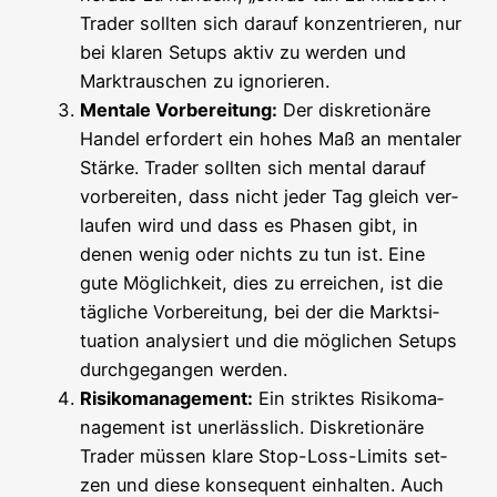
Trader soll­ten sich dar­auf kon­zen­trie­ren, nur
bei kla­ren Set­ups aktiv zu wer­den und
Markt­rau­schen zu ignorieren.
Men­ta­le Vor­be­rei­tung:
Der dis­kre­tio­nä­re
Han­del erfor­dert ein hohes Maß an men­ta­ler
Stär­ke. Trader soll­ten sich men­tal dar­auf
vor­be­rei­ten, dass nicht jeder Tag gleich ver­
lau­fen wird und dass es Pha­sen gibt, in
denen wenig oder nichts zu tun ist. Eine
gute Mög­lich­keit, dies zu errei­chen, ist die
täg­li­che Vor­be­rei­tung, bei der die Markt­si­
tua­ti­on ana­ly­siert und die mög­li­chen Set­ups
durch­ge­gan­gen werden.
Risi­ko­ma­nage­ment:
Ein strik­tes Risi­ko­ma­
nage­ment ist uner­läss­lich. Dis­kre­tio­nä­re
Trader müs­sen kla­re Stop-Loss-Limits set­
zen und die­se kon­se­quent ein­hal­ten. Auch