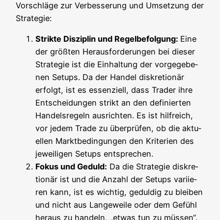
Vor­schlä­ge zur Ver­bes­se­rung und Umset­zung der
Strategie:
Strik­te Dis­zi­plin und Regel­be­fol­gung:
Eine
der größ­ten Her­aus­for­de­run­gen bei die­ser
Stra­te­gie ist die Ein­hal­tung der vor­ge­ge­be­
nen Set­ups. Da der Han­del dis­kre­tio­när
erfolgt, ist es essen­zi­ell, dass Trader ihre
Ent­schei­dun­gen strikt an den defi­nier­ten
Han­dels­re­geln aus­rich­ten. Es ist hilf­reich,
vor jedem Trade zu über­prü­fen, ob die aktu­
el­len Markt­be­din­gun­gen den Kri­te­ri­en des
jewei­li­gen Set­ups entsprechen.
Fokus und Geduld:
Da die Stra­te­gie dis­kre­
tio­när ist und die Anzahl der Set­ups vari­ie­
ren kann, ist es wich­tig, gedul­dig zu blei­ben
und nicht aus Lan­ge­wei­le oder dem Gefühl
her­aus zu han­deln, „etwas tun zu müs­sen“.