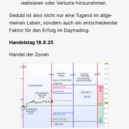
rea­li­sie­ren oder Ver­lus­te hinzunehmen.
Geduld ist also nicht nur eine Tugend im all­ge­
mei­nen Leben, son­dern auch ein ent­schei­den­der
Fak­tor für den Erfolg im Daytrading.
Han­dels­tag 18.8.25
Han­del der Zonen