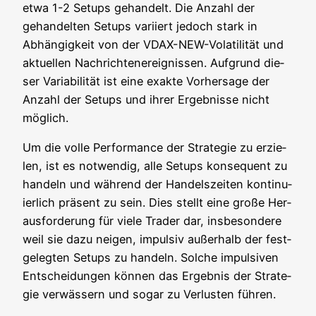
etwa 1-2 Set­ups gehan­delt. Die Anzahl der
gehan­del­ten Set­ups vari­iert jedoch stark in
Abhän­gig­keit von der VDAX-NEW-Vola­ti­li­tät und
aktu­el­len Nach­rich­ten­er­eig­nis­sen. Auf­grund die­
ser Varia­bi­li­tät ist eine exak­te Vor­her­sa­ge der
Anzahl der Set­ups und ihrer Ergeb­nis­se nicht
möglich.
Um die vol­le Per­for­mance der Stra­te­gie zu erzie­
len, ist es not­wen­dig, alle Set­ups kon­se­quent zu
han­deln und wäh­rend der Han­dels­zei­ten kon­ti­nu­
ier­lich prä­sent zu sein. Dies stellt eine gro­ße Her­
aus­for­de­rung für vie­le Trader dar, ins­be­son­de­re
weil sie dazu nei­gen, impul­siv außer­halb der fest­
ge­leg­ten Set­ups zu han­deln. Sol­che impul­si­ven
Ent­schei­dun­gen kön­nen das Ergeb­nis der Stra­te­
gie ver­wäs­sern und sogar zu Ver­lus­ten führen.