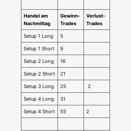
Han­del am
Gewinn-
Ver­lust-
Nachmittag
Trades
Trades
Set­up 1 Long
5
Set­up 1 Short
9
Set­up 2 Long
16
Set­up 2 Short
21
Set­up 3 Long
25
2
Set­up 4 Long
31
Set­up 4 Short
55
2