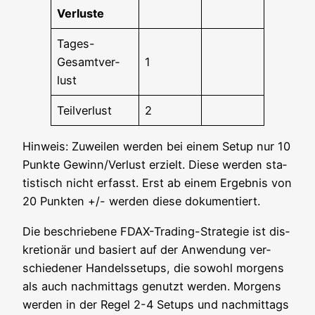
Ver­lus­te
Tages-
Gesamt­ver­
1
lust
Teil­ver­lust
2
Hin­weis: Zuwei­len wer­den bei einem Set­up nur 10
Punk­te Gewinn/Verlust erzielt. Die­se wer­den sta­
tis­tisch nicht erfasst. Erst ab einem Ergeb­nis von
20 Punk­ten +/- wer­den die­se dokumentiert.
Die beschrie­be­ne FDAX-Tra­ding-Stra­te­gie ist dis­
kre­tio­när und basiert auf der Anwen­dung ver­
schie­de­ner Han­dels­set­ups, die sowohl mor­gens
als auch nach­mit­tags genutzt wer­den. Mor­gens
wer­den in der Regel 2-4 Set­ups und nach­mit­tags