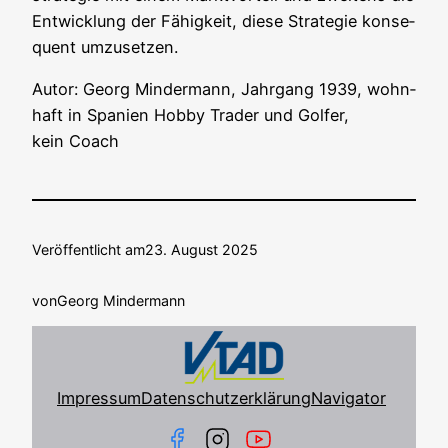
Ent­wick­lung der Fähig­keit, die­se Stra­te­gie kon­se­
quent umzusetzen.
Autor: Georg Min­der­mann, Jahr­gang 1939, wohn­
haft in Spa­ni­en Hob­by Trader und Gol­fer,
kein Coach
Veröffentlicht am
23. August 2025
von
Georg Mindermann
Impressum
Datenschutzerklärung
Navigator