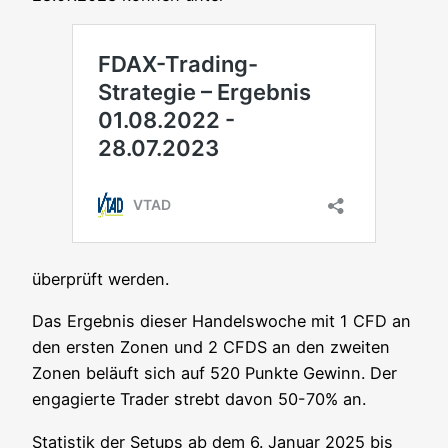
über­prüft werden.
Das Ergeb­nis die­ser Han­dels­wo­che mit 1 CFD an
den ers­ten Zonen und 2 CFDS an den zwei­ten
Zonen beläuft sich auf 520 Punk­te Gewinn. Der
enga­gier­te Trader strebt davon 50-70% an.
Sta­tis­tik der Set­ups ab dem 6. Janu­ar 2025 bis