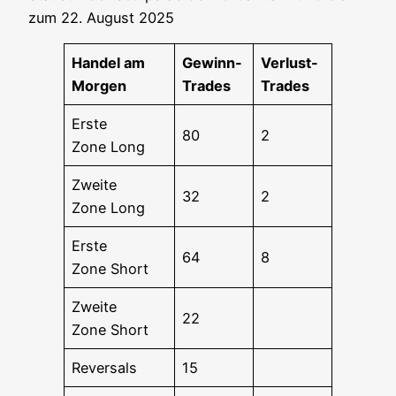
zum 22. August 2025
Han­del am
Gewinn-
Ver­lust-
Morgen
Trades
Trades
Ers­te
80
2
Zone Long
Zwei­te
32
2
Zone Long
Ers­te
64
8
Zone Short
Zwei­te
22
Zone Short
Rever­sals
15