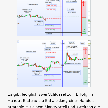
Es gibt ledig­lich zwei Schlüs­sel zum Erfolg im
Han­del: Ers­tens die Ent­wick­lung einer Han­dels­
stra­te­gie mit einem Markt­vor­teil und zwei­tens die