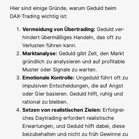
Hier sind eini­ge Grün­de, war­um Geduld beim
DAX-Tra­ding wich­tig ist:
Ver­mei­dung von Über­tra­ding:
Geduld ver­
hin­dert über­mä­ßi­ges Han­deln, das oft zu
Ver­lus­ten füh­ren kann.
Markt­ana­ly­se:
Geduld gibt Zeit, den Markt
gründ­lich zu ana­ly­sie­ren und auf pro­fi­ta­ble
Mus­ter oder Signa­le zu warten.
Emo­tio­na­le Kon­trol­le:
Unge­duld führt oft zu
impul­si­ven Ent­schei­dun­gen, die auf Angst
oder Gier basie­ren. Geduld hilft, ruhig und
ratio­nal zu bleiben.
Set­zen von rea­lis­ti­schen Zie­len:
Erfolg­rei­
ches Day­tra­ding erfor­dert rea­lis­ti­sche
Erwar­tun­gen, und Geduld hilft dabei, die­se
bei­zu­be­hal­ten und nicht zu früh Gewin­ne zu