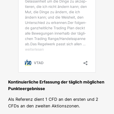
Kon­ti­nu­ier­li­che Erfas­sung der täg­lich mög­li­chen
Punkteergebnisse
Als Refe­renz dient 1 CFD an den ers­ten und 2
CFDs an den zwei­ten Aktionszonen.