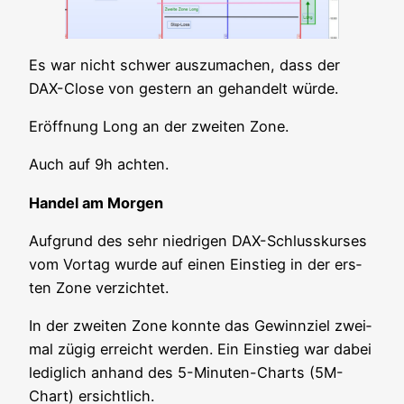
Es war nicht schwer aus­zu­ma­chen, dass der
DAX-Clo­se von ges­tern an gehan­delt würde.
Eröff­nung Long an der zwei­ten Zone.
Auch auf 9h achten.
Han­del am Morgen
Auf­grund des sehr nied­ri­gen DAX-Schluss­kur­ses
vom Vor­tag wur­de auf einen Ein­stieg in der ers­
ten Zone verzichtet.
In der zwei­ten Zone konn­te das Gewinn­ziel zwei­
mal zügig erreicht wer­den. Ein Ein­stieg war dabei
ledig­lich anhand des 5-Minu­ten-Charts (5M-
Chart) ersichtlich.