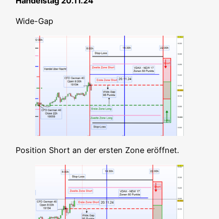
Han­dels­tag 20.11.24
Wide-Gap
Posi­ti­on Short an der ers­ten Zone eröffnet.