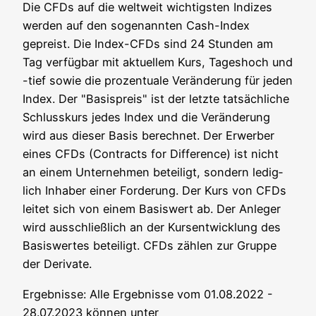
Die CFDs auf die welt­weit wich­tigs­ten Indi­zes
wer­den auf den soge­nann­ten Cash-Index
gepreist. Die Index-CFDs sind 24 Stun­den am
Tag ver­füg­bar mit aktu­el­lem Kurs, Tages­hoch und
-tief sowie die pro­zen­tua­le Ver­än­de­rung für jeden
Index. Der "Basis­preis" ist der letz­te tat­säch­li­che
Schluss­kurs jedes Index und die Ver­än­de­rung
wird aus die­ser Basis berech­net. Der Erwer­ber
eines CFDs (Con­tracts for Dif­fe­rence) ist nicht
an einem Unter­neh­men betei­ligt, son­dern ledig­
lich Inha­ber einer For­de­rung. Der Kurs von CFDs
lei­tet sich von einem Basis­wert ab. Der Anle­ger
wird aus­schließ­lich an der Kurs­ent­wick­lung des
Basis­wer­tes betei­ligt. CFDs zäh­len zur Grup­pe
der Derivate.
Ergeb­nis­se: Alle Ergeb­nis­se vom 01.08.2022 -
28.07.2023 kön­nen unter