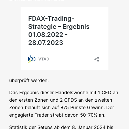
über­prüft werden.
Das Ergeb­nis die­ser Han­dels­wo­che mit 1 CFD an
den ers­ten Zonen und 2 CFDS an den zwei­ten
Zonen beläuft sich auf 875 Punk­te Gewinn. Der
enga­gier­te Trader strebt davon 50-70% an.
Sta­tis­tik der Set­ups ab dem 8. Janu­ar 2024 bis