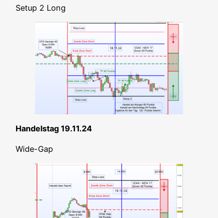
Set­up 2 Long
Han­dels­tag 19.11.24
Wide-Gap