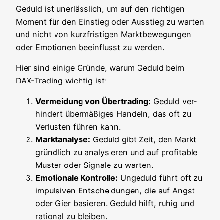
Geduld ist uner­läss­lich, um auf den rich­ti­gen
Moment für den Ein­stieg oder Aus­stieg zu war­ten
und nicht von kurz­fris­ti­gen Markt­be­we­gun­gen
oder Emo­tio­nen beein­flusst zu werden.
Hier sind eini­ge Grün­de, war­um Geduld beim
DAX-Tra­ding wich­tig ist:
Ver­mei­dung von Über­tra­ding:
Geduld ver­
hin­dert über­mä­ßi­ges Han­deln, das oft zu
Ver­lus­ten füh­ren kann.
Markt­ana­ly­se:
Geduld gibt Zeit, den Markt
gründ­lich zu ana­ly­sie­ren und auf pro­fi­ta­ble
Mus­ter oder Signa­le zu warten.
Emo­tio­na­le Kon­trol­le:
Unge­duld führt oft zu
impul­si­ven Ent­schei­dun­gen, die auf Angst
oder Gier basie­ren. Geduld hilft, ruhig und
ratio­nal zu bleiben.