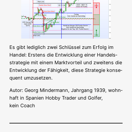
Es gibt ledig­lich zwei Schlüs­sel zum Erfolg im
Han­del: Ers­tens die Ent­wick­lung einer Han­dels­
stra­te­gie mit einem Markt­vor­teil und zwei­tens die
Ent­wick­lung der Fähig­keit, die­se Stra­te­gie kon­se­
quent umzusetzen.
Autor: Georg Min­der­mann, Jahr­gang 1939, wohn­
haft in Spa­ni­en Hob­by Trader und Gol­fer,
kein Coach