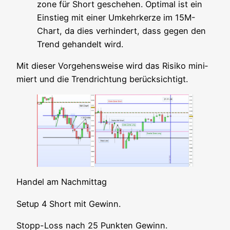
zo­ne für Short gesche­hen. Opti­mal ist ein
Ein­stieg mit einer Umkehr­ker­ze im 15M-
Chart, da dies ver­hin­dert, dass gegen den
Trend gehan­delt wird.
Mit die­ser Vor­ge­hens­wei­se wird das Risi­ko mini­
miert und die Trend­rich­tung berücksichtigt.
Han­del am Nachmittag
Set­up 4 Short mit Gewinn.
Stopp-Loss nach 25 Punk­ten Gewinn.