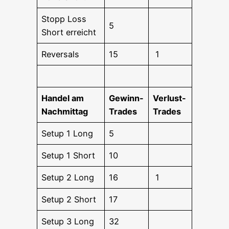
Stopp Loss
5
Short erreicht
Rever­sals
15
1
Han­del am
Gewinn-
Ver­lust-
Nachmittag
Trades
Trades
Set­up 1 Long
5
Set­up 1 Short
10
Set­up 2 Long
16
1
Set­up 2 Short
17
Set­up 3 Long
32