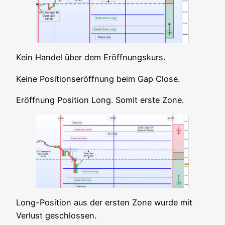
Kein Han­del über dem Eröffnungskurs.
Kei­ne Posi­ti­ons­er­öff­nung beim Gap Close.
Eröff­nung Posi­ti­on Long. Somit ers­te Zone.
Long-Posi­ti­on aus der ers­ten Zone wur­de mit
Ver­lust geschlossen.