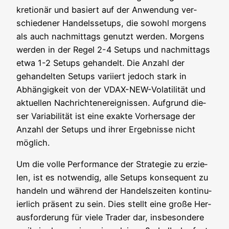
kre­tio­när und basiert auf der Anwen­dung ver­
schie­de­ner Han­dels­set­ups, die sowohl mor­gens
als auch nach­mit­tags genutzt wer­den. Mor­gens
wer­den in der Regel 2-4 Set­ups und nach­mit­tags
etwa 1-2 Set­ups gehan­delt. Die Anzahl der
gehan­del­ten Set­ups vari­iert jedoch stark in
Abhän­gig­keit von der VDAX-NEW-Vola­ti­li­tät und
aktu­el­len Nach­rich­ten­er­eig­nis­sen. Auf­grund die­
ser Varia­bi­li­tät ist eine exak­te Vor­her­sa­ge der
Anzahl der Set­ups und ihrer Ergeb­nis­se nicht
möglich.
Um die vol­le Per­for­mance der Stra­te­gie zu erzie­
len, ist es not­wen­dig, alle Set­ups kon­se­quent zu
han­deln und wäh­rend der Han­dels­zei­ten kon­ti­nu­
ier­lich prä­sent zu sein. Dies stellt eine gro­ße Her­
aus­for­de­rung für vie­le Trader dar, ins­be­son­de­re