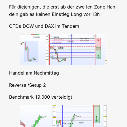
Für die­je­ni­gen, die erst ab der zwei­ten Zone Han­
deln gab es kei­nen Ein­stieg Long vor 13h
CFDs DOW und DAX im Tandem
Han­del am Nachmittag
Reversal/Setup 2
Bench­mark 19.000 verteidigt