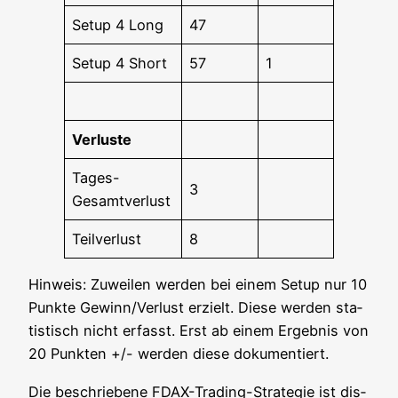
Set­up 4 Long
47
Set­up 4 Short
57
1
Ver­lus­te
Tages-
3
Gesamt­ver­lust
Teil­ver­lust
8
Hin­weis: Zuwei­len wer­den bei einem Set­up nur 10
Punk­te Gewinn/Verlust erzielt. Die­se wer­den sta­
tis­tisch nicht erfasst. Erst ab einem Ergeb­nis von
20 Punk­ten +/- wer­den die­se dokumentiert.
Die beschrie­be­ne FDAX-Tra­ding-Stra­te­gie ist dis­