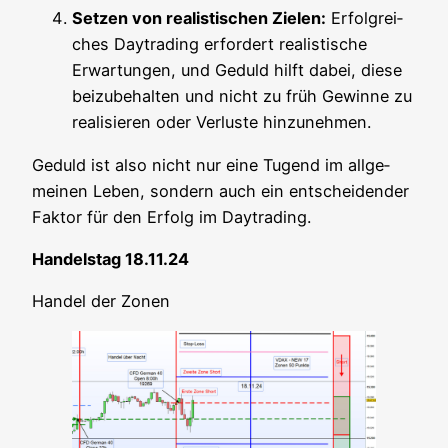
Set­zen von rea­lis­ti­schen Zie­len:
Erfolg­rei­
ches Day­tra­ding erfor­dert rea­lis­ti­sche
Erwar­tun­gen, und Geduld hilft dabei, die­se
bei­zu­be­hal­ten und nicht zu früh Gewin­ne zu
rea­li­sie­ren oder Ver­lus­te hinzunehmen.
Geduld ist also nicht nur eine Tugend im all­ge­
mei­nen Leben, son­dern auch ein ent­schei­den­der
Fak­tor für den Erfolg im Daytrading.
Han­dels­tag 18.11.24
Han­del der Zonen