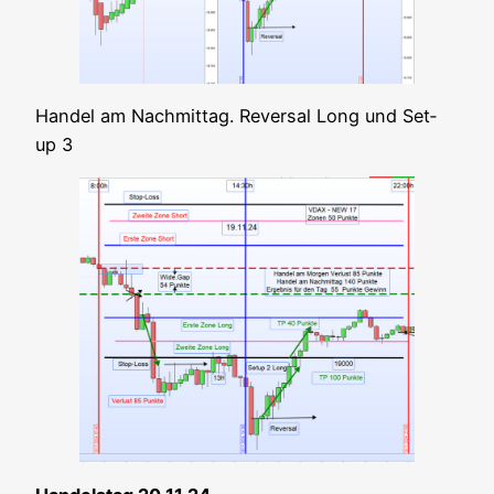
Han­del am Nach­mit­tag. Rever­sal Long und Set­
up 3