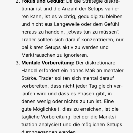
Fokus und Geduld:
Da die Stra­te­gie dis­kre­
tio­när ist und die Anzahl der Set­ups vari­ie­
ren kann, ist es wich­tig, gedul­dig zu blei­ben
und nicht aus Lan­ge­wei­le oder dem Gefühl
her­aus zu han­deln, „etwas tun zu müs­sen“.
Trader soll­ten sich dar­auf kon­zen­trie­ren, nur
bei kla­ren Set­ups aktiv zu wer­den und
Markt­rau­schen zu ignorieren.
Men­ta­le Vor­be­rei­tung:
Der dis­kre­tio­nä­re
Han­del erfor­dert ein hohes Maß an men­ta­ler
Stär­ke. Trader soll­ten sich men­tal dar­auf
vor­be­rei­ten, dass nicht jeder Tag gleich ver­
lau­fen wird und dass es Pha­sen gibt, in
denen wenig oder nichts zu tun ist. Eine
gute Mög­lich­keit, dies zu errei­chen, ist die
täg­li­che Vor­be­rei­tung, bei der die Markt­si­
tua­ti­on ana­ly­siert und die mög­li­chen Set­ups
durch­ge­gan­gen werden.