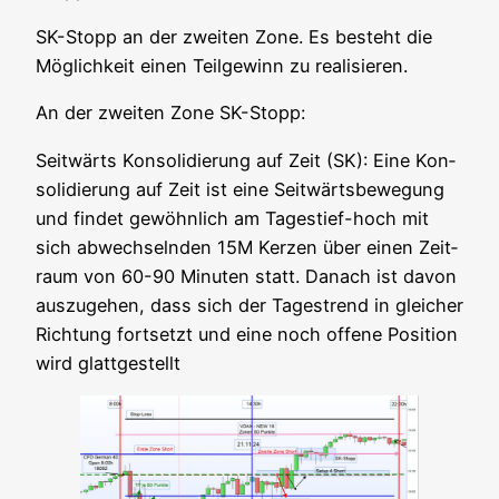
SK-Stopp an der zwei­ten Zone. Es besteht die
Mög­lich­keit einen Teil­ge­winn zu realisieren.
An der zwei­ten Zone SK-Stopp:
Seit­wärts Kon­so­li­die­rung auf Zeit (SK): Eine Kon­
so­li­die­rung auf Zeit ist eine Seit­wärts­be­we­gung
und fin­det gewöhn­lich am Tages­tief-hoch mit
sich abwech­seln­den 15M Ker­zen über einen Zeit­
raum von 60-90 Minu­ten statt. Danach ist davon
aus­zu­ge­hen, dass sich der Tages­trend in glei­cher
Rich­tung fort­setzt und eine noch offe­ne Posi­ti­on
wird glattgestellt