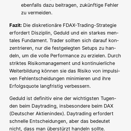
eben­falls dazu bei­tra­gen, zukünf­ti­ge Feh­ler
zu vermeiden.
Fazit:
Die dis­kre­tio­nä­re FDAX-Tra­ding-Stra­te­gie
erfor­dert Dis­zi­plin, Geduld und ein star­kes men­
ta­les Fun­da­ment. Trader soll­ten sich dar­auf kon­
zen­trie­ren, nur die fest­ge­leg­ten Set­ups zu han­
deln, um die vol­le Per­for­mance zu erzie­len. Durch
strik­tes Risi­ko­ma­nage­ment und kon­ti­nu­ier­li­che
Wei­ter­bil­dung kön­nen sie das Risi­ko von impul­si­
ven Fehl­ent­schei­dun­gen mini­mie­ren und ihre
Erfolgs­quo­te lang­fris­tig verbessern.
Geduld ist defi­ni­tiv eine der wich­tigs­ten Tugen­
den beim Day­tra­ding, ins­be­son­de­re beim DAX
(Deut­scher Akti­en­in­dex). Day­tra­ding erfor­dert
schnel­le Ent­schei­dun­gen, aber das bedeu­tet
nicht, dass man über­stürzt han­deln soll­te.