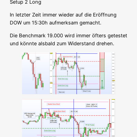
Set­up 2 Long
In letz­ter Zeit immer wie­der auf die Eröff­nung
DOW um 15:30h auf­merk­sam gemacht.
Die Bench­mark 19.000 wird immer öfters getes­tet
und könn­te als­bald zum Wider­stand drehen.