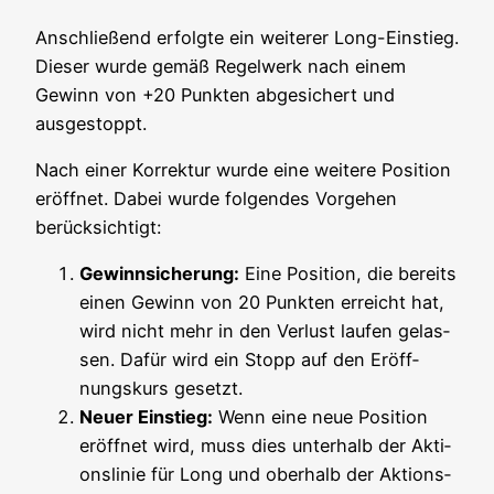
Anschlie­ßend erfolg­te ein wei­te­rer Long-Ein­stieg.
Die­ser wur­de gemäß Regel­werk nach einem
Gewinn von +20 Punk­ten abge­si­chert und
ausgestoppt.
Nach einer Kor­rek­tur wur­de eine wei­te­re Posi­ti­on
eröff­net. Dabei wur­de fol­gen­des Vor­ge­hen
berücksichtigt:
Gewinn­si­che­rung:
Eine Posi­ti­on, die bereits
einen Gewinn von 20 Punk­ten erreicht hat,
wird nicht mehr in den Ver­lust lau­fen gelas­
sen. Dafür wird ein Stopp auf den Eröff­
nungs­kurs gesetzt.
Neu­er Ein­stieg:
Wenn eine neue Posi­ti­on
eröff­net wird, muss dies unter­halb der Akti­
ons­li­nie für Long und ober­halb der Akti­ons­