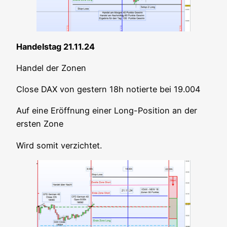
Han­dels­tag 21.11.24
Han­del der Zonen
Clo­se DAX von ges­tern 18h notier­te bei 19.004
Auf eine Eröff­nung einer Long-Posi­ti­on an der
ers­ten Zone
Wird somit verzichtet.