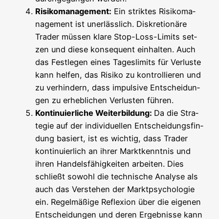
Risi­ko­ma­nage­ment:
Ein strik­tes Risi­ko­ma­
nage­ment ist uner­läss­lich. Dis­kre­tio­nä­re
Trader müs­sen kla­re Stop-Loss-Limits set­
zen und die­se kon­se­quent ein­hal­ten. Auch
das Fest­le­gen eines Tages­li­mits für Ver­lus­te
kann hel­fen, das Risi­ko zu kon­trol­lie­ren und
zu ver­hin­dern, dass impul­si­ve Ent­schei­dun­
gen zu erheb­li­chen Ver­lus­ten führen.
Kon­ti­nu­ier­li­che Wei­ter­bil­dung:
Da die Stra­
te­gie auf der indi­vi­du­el­len Ent­schei­dungs­fin­
dung basiert, ist es wich­tig, dass Trader
kon­ti­nu­ier­lich an ihrer Markt­kennt­nis und
ihren Han­dels­fä­hig­kei­ten arbei­ten. Dies
schließt sowohl die tech­ni­sche Ana­ly­se als
auch das Ver­ste­hen der Markt­psy­cho­lo­gie
ein. Regel­mä­ßi­ge Refle­xi­on über die eige­nen
Ent­schei­dun­gen und deren Ergeb­nis­se kann