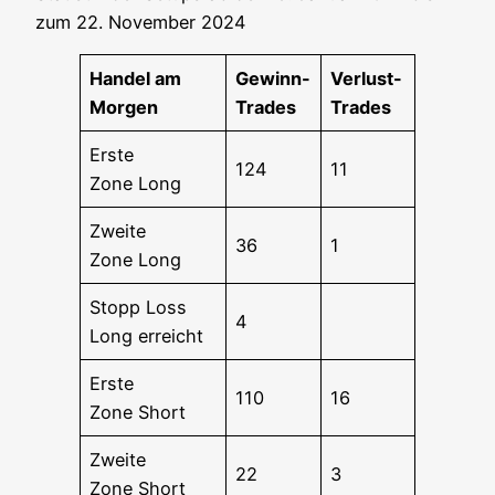
zum 22. Novem­ber 2024
Han­del am
Gewinn-
Ver­lust-
Morgen
Trades
Trades
Ers­te
124
11
Zone Long
Zwei­te
36
1
Zone Long
Stopp Loss
4
Long erreicht
Ers­te
110
16
Zone Short
Zwei­te
22
3
Zone Short