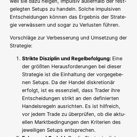
weil sie dazu nei­gen, impul­siv außer­halb der fest­
ge­leg­ten Set­ups zu han­deln. Sol­che impul­si­ven
Ent­schei­dun­gen kön­nen das Ergeb­nis der Stra­te­
gie ver­wäs­sern und sogar zu Ver­lus­ten führen.
Vor­schlä­ge zur Ver­bes­se­rung und Umset­zung der
Strategie:
Strik­te Dis­zi­plin und Regel­be­fol­gung:
Eine
der größ­ten Her­aus­for­de­run­gen bei die­ser
Stra­te­gie ist die Ein­hal­tung der vor­ge­ge­be­
nen Set­ups. Da der Han­del dis­kre­tio­när
erfolgt, ist es essen­zi­ell, dass Trader ihre
Ent­schei­dun­gen strikt an den defi­nier­ten
Han­dels­re­geln aus­rich­ten. Es ist hilf­reich,
vor jedem Trade zu über­prü­fen, ob die aktu­
el­len Markt­be­din­gun­gen den Kri­te­ri­en des
jewei­li­gen Set­ups entsprechen.