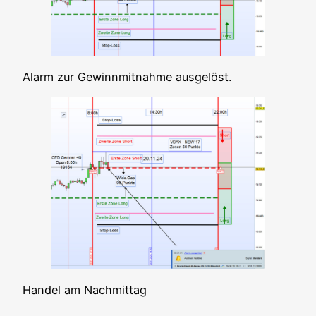
Alarm zur Gewinn­mit­nah­me ausgelöst.
Han­del am Nachmittag