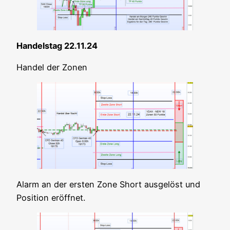
Han­dels­tag 22.11.24
Han­del der Zonen
Alarm an der ers­ten Zone Short aus­ge­löst und
Posi­ti­on eröffnet.