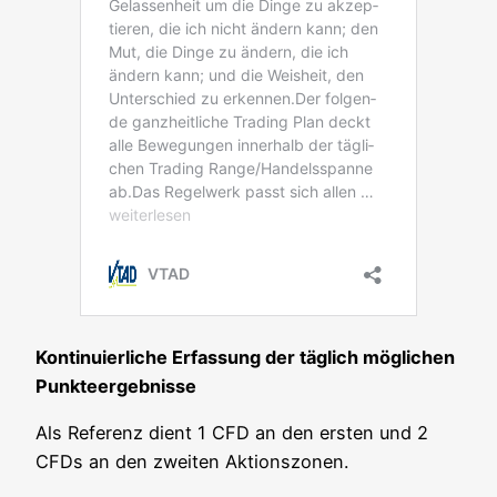
Kon­ti­nu­ier­li­che Erfas­sung der täg­lich mög­li­chen
Punkteergebnisse
Als Refe­renz dient 1 CFD an den ers­ten und 2
CFDs an den zwei­ten Aktionszonen.