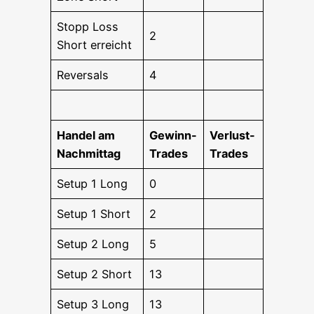
Stopp Loss
2
Short erreicht
Rever­sals
4
Han­del am
Gewinn-
Ver­lust-
Nachmittag
Trades
Trades
Set­up 1 Long
0
Set­up 1 Short
2
Set­up 2 Long
5
Set­up 2 Short
13
Set­up 3 Long
13