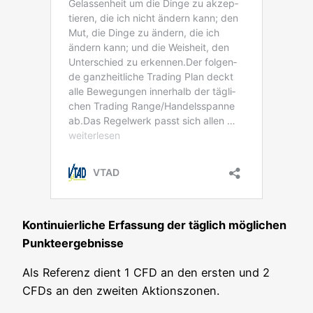
Kon­ti­nu­ier­li­che Erfas­sung der täg­lich mög­li­chen
Punkteergebnisse
Als Refe­renz dient 1 CFD an den ers­ten und 2
CFDs an den zwei­ten Aktionszonen.