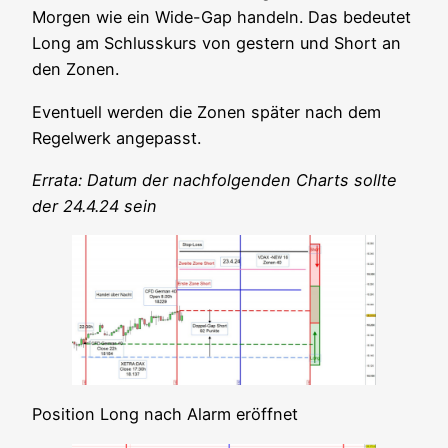
Mor­gen wie ein Wide-Gap han­deln. Das bedeu­tet
Long am Schluss­kurs von ges­tern und Short an
den Zonen.
Even­tu­ell wer­den die Zonen spä­ter nach dem
Regel­werk angepasst.
Erra­ta: Datum der nach­fol­gen­den Charts soll­te
der 24.4.24 sein
Posi­ti­on Long nach Alarm eröffnet