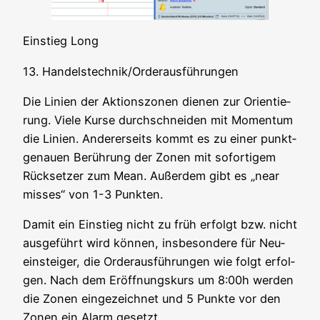
Ein­stieg Long
13. Handelstechnik/Orderausführungen
Die Lini­en der Akti­ons­zo­nen die­nen zur Ori­en­tie­
rung. Vie­le Kur­se durch­schnei­den mit Momen­tum
die Lini­en. Ande­rer­seits kommt es zu einer punkt­
ge­nau­en Berüh­rung der Zonen mit sofor­ti­gem
Rück­set­zer zum Mean. Außer­dem gibt es „near
mis­ses“ von 1-3 Punkten.
Damit ein Ein­stieg nicht zu früh erfolgt bzw. nicht
aus­ge­führt wird kön­nen, ins­be­son­de­re für Neu­
ein­stei­ger, die Order­aus­füh­run­gen wie folgt erfol­
gen. Nach dem Eröff­nungs­kurs um 8:00h wer­den
die Zonen ein­ge­zeich­net und 5 Punk­te vor den
Zonen ein Alarm gesetzt.