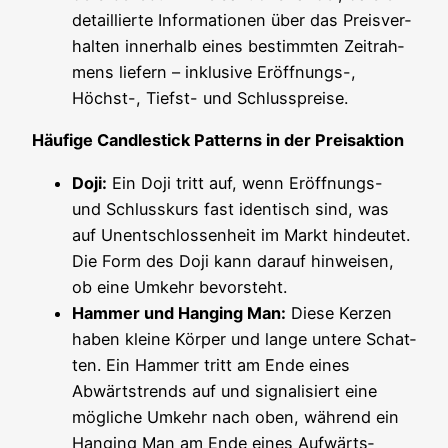
detail­lier­te Infor­ma­tio­nen über das Preis­ver­
hal­ten inner­halb eines bestimm­ten Zeit­rah­
mens lie­fern – inklu­si­ve Eröff­nungs-,
Höchst-, Tiefst- und Schlusspreise.
Häu­fi­ge Cand­le­stick Pat­terns in der Preisaktion
Doji:
Ein Doji tritt auf, wenn Eröff­nungs-
und Schluss­kurs fast iden­tisch sind, was
auf Unent­schlos­sen­heit im Markt hin­deu­tet.
Die Form des Doji kann dar­auf hin­wei­sen,
ob eine Umkehr bevorsteht.
Ham­mer und Han­ging Man:
Die­se Ker­zen
haben klei­ne Kör­per und lan­ge unte­re Schat­
ten. Ein Ham­mer tritt am Ende eines
Abwärts­trends auf und signa­li­siert eine
mög­li­che Umkehr nach oben, wäh­rend ein
Han­ging Man am Ende eines Auf­wärts­