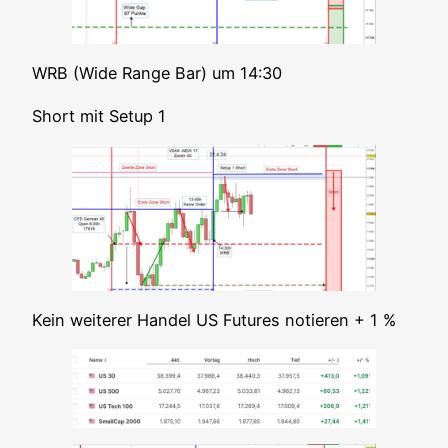
WRB (Wide Ran­ge Bar) um 14:30
Short mit Set­up 1
Kein wei­te­rer Han­del US Futures notie­ren + 1 %