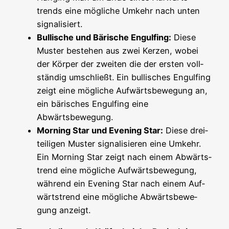
trends eine mög­li­che Umkehr nach unten
signalisiert.
Bul­li­sche und Bäri­sche Engul­fing:
Die­se
Mus­ter bestehen aus zwei Ker­zen, wobei
der Kör­per der zwei­ten die der ers­ten voll­
stän­dig umschließt. Ein bul­li­sches Engul­fing
zeigt eine mög­li­che Auf­wärts­be­we­gung an,
ein bäri­sches Engul­fing eine
Abwärtsbewegung.
Mor­ning Star und Evening Star:
Die­se drei­
tei­li­gen Mus­ter signa­li­sie­ren eine Umkehr.
Ein Mor­ning Star zeigt nach einem Abwärts­
trend eine mög­li­che Auf­wärts­be­we­gung,
wäh­rend ein Evening Star nach einem Auf­
wärts­trend eine mög­li­che Abwärts­be­we­
gung anzeigt.