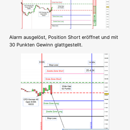
Alarm aus­ge­löst, Posi­ti­on Short eröff­net und mit
30 Punk­ten Gewinn glattgestellt.