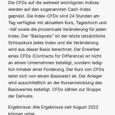
Die CFDs auf die welt­weit wich­tigs­ten Indi­zes
wer­den auf den soge­nann­ten Cash-Index
gepreist. Die Index-CFDs sind 24 Stun­den am
Tag ver­füg­bar mit aktu­el­lem Kurs, Tages­hoch und
-tief sowie die pro­zen­tua­le Ver­än­de­rung für jeden
Index. Der "Basis­preis" ist der letz­te tat­säch­li­che
Schluss­kurs jedes Index und die Ver­än­de­rung
wird aus die­ser Basis berech­net. Der Erwer­ber
eines CFDs (Con­tracts for Dif­fe­rence) ist nicht
an einem Unter­neh­men betei­ligt, son­dern ledig­
lich Inha­ber einer For­de­rung. Der Kurs von CFDs
lei­tet sich von einem Basis­wert ab. Der Anle­ger
wird aus­schließ­lich an der Kurs­ent­wick­lung des
Basis­wer­tes betei­ligt. CFDs zäh­len zur Grup­pe
der Derivate.
Ergeb­nis­se: Alle Ergeb­nis­se seit August 2022
kön­nen unter