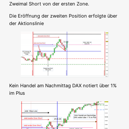
Zwei­mal Short von der ers­ten Zone.
Die Eröff­nung der zwei­ten Posi­ti­on erfolg­te über
der Aktionslinie
Kein Han­del am Nach­mit­tag DAX notiert über 1%
im Plus