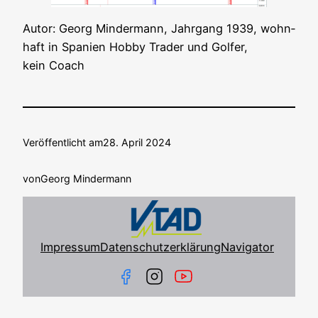
Autor: Georg Min­der­mann, Jahr­gang 1939, wohn­
haft in Spa­ni­en Hob­by Trader und Gol­fer,
kein Coach
Veröffentlicht am
28. April 2024
von
Georg Mindermann
Impressum
Datenschutzerklärung
Navigator