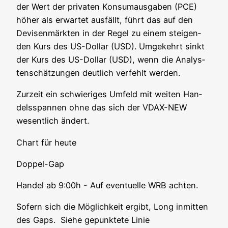
der Wert der pri­va­ten Kon­sum­aus­ga­ben (PCE)
höher als erwar­tet aus­fällt, führt das auf den
Devi­sen­märk­ten in der Regel zu einem stei­gen­
den Kurs des US-Dol­lar (USD). Umge­kehrt sinkt
der Kurs des US-Dol­lar (USD), wenn die Ana­lys­
ten­schät­zun­gen deut­lich ver­fehlt werden.
Zur­zeit ein schwie­ri­ges Umfeld mit wei­ten Han­
dels­span­nen ohne das sich der VDAX-NEW
wesent­lich ändert.
Chart für heute
Dop­pel-Gap
Han­del ab 9:00h - Auf even­tu­el­le WRB achten.
Sofern sich die Mög­lich­keit ergibt, Long inmit­ten
des Gaps. Sie­he gepunk­te­te Linie