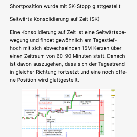
Short­po­si­ti­on wur­de mit SK-Stopp glattgestellt
Seit­wärts Kon­so­li­die­rung auf Zeit (SK)
Eine Kon­so­li­die­rung auf Zeit ist eine Seit­wärts­be­
we­gung und fin­det gewöhn­lich am Tages­tief-
hoch mit sich abwech­seln­den 15M Ker­zen über
einen Zeit­raum von 60-90 Minu­ten statt. Danach
ist davon aus­zu­ge­hen, dass sich der Tages­trend
in glei­cher Rich­tung fort­setzt und eine noch offe­
ne Posi­ti­on wird glattgestellt.