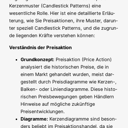
Ker­zen­mus­ter (Cand­le­stick Pat­terns) eine
wesent­li­che Rol­le. Hier ist eine detail­lier­te Erläu­
te­rung, wie Sie Preis­ak­tio­nen, ihre Mus­ter, dar­un­
ter spe­zi­ell Cand­le­stick Pat­terns, und die zugrun­
de lie­gen­den Kräf­te ver­ste­hen können:
Ver­ständ­nis der Preisaktion
Grund­kon­zept:
Preis­ak­ti­on (Pri­ce Action)
ana­ly­siert die his­to­ri­schen Prei­se, die in
einem Markt gehan­delt wur­den, meist dar­
ge­stellt durch Preis­dia­gram­me wie Ker­zen-,
Bal­ken- oder Lini­en­dia­gram­me. Die­se his­to­
ri­schen Preis­be­we­gun­gen geben Händ­lern
Hin­wei­se auf mög­li­che zukünf­ti­ge
Preisentwicklungen.
Dia­gram­me:
Ker­zen­dia­gram­me sind beson­
ders beliebt im Preis­ak­ti­ons­han­del, da sie