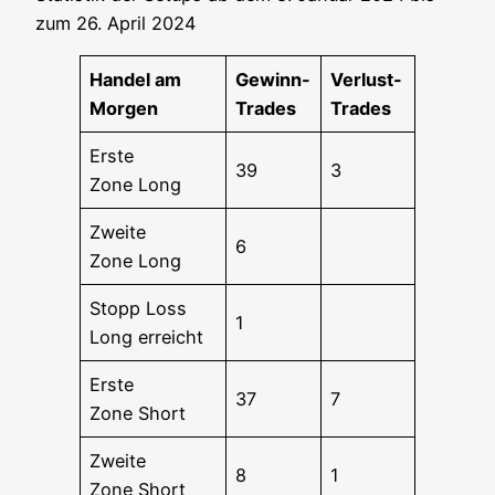
zum 26. April 2024
Han­del am
Gewinn-
Ver­lust-
Morgen
Trades
Trades
Ers­te
39
3
Zone Long
Zwei­te
6
Zone Long
Stopp Loss
1
Long erreicht
Ers­te
37
7
Zone Short
Zwei­te
8
1
Zone Short