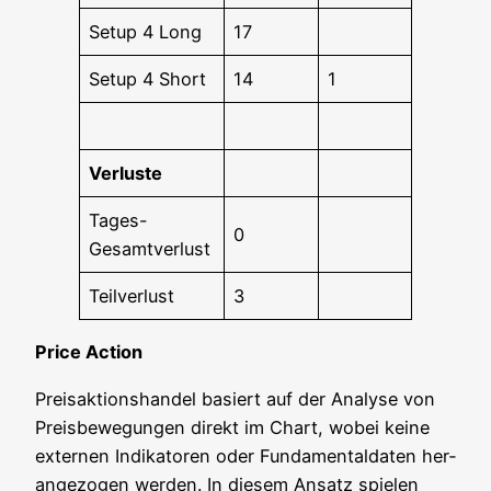
Set­up 4 Long
17
Set­up 4 Short
14
1
Ver­lus­te
Tages-
0
Gesamt­ver­lust
Teil­ver­lust
3
Pri­ce Action
Preis­ak­ti­ons­han­del basiert auf der Ana­ly­se von
Preis­be­we­gun­gen direkt im Chart, wobei kei­ne
exter­nen Indi­ka­to­ren oder Fun­da­men­tal­da­ten her­
an­ge­zo­gen wer­den. In die­sem Ansatz spie­len