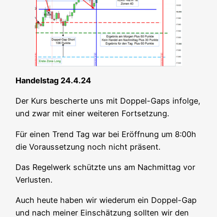
Han­dels­tag 24.4.24
Der Kurs bescher­te uns mit Dop­pel-Gaps infol­ge,
und zwar mit einer wei­te­ren Fortsetzung.
Für einen Trend Tag war bei Eröff­nung um 8:00h
die Vor­aus­set­zung noch nicht präsent.
Das Regel­werk schütz­te uns am Nach­mit­tag vor
Verlusten.
Auch heu­te haben wir wie­der­um ein Dop­pel-Gap
und nach mei­ner Ein­schät­zung soll­ten wir den