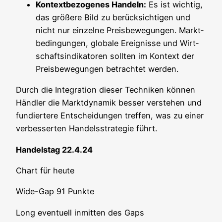
Kon­text­be­zo­ge­nes Han­deln:
Es ist wich­tig,
das grö­ße­re Bild zu berück­sich­ti­gen und
nicht nur ein­zel­ne Preis­be­we­gun­gen. Markt­
be­din­gun­gen, glo­ba­le Ereig­nis­se und Wirt­
schafts­in­di­ka­to­ren soll­ten im Kon­text der
Preis­be­we­gun­gen betrach­tet werden.
Durch die Inte­gra­ti­on die­ser Tech­ni­ken kön­nen
Händ­ler die Markt­dy­na­mik bes­ser ver­ste­hen und
fun­dier­te­re Ent­schei­dun­gen tref­fen, was zu einer
ver­bes­ser­ten Han­dels­stra­te­gie führt.
Han­dels­tag 22.4.24
Chart für heute
Wide-Gap 91 Punkte
Long even­tu­ell inmit­ten des Gaps