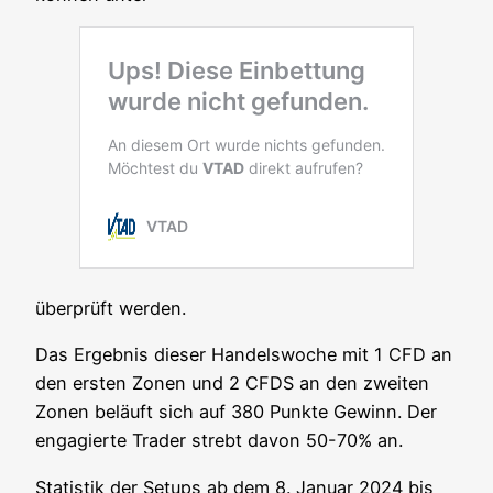
über­prüft werden.
Das Ergeb­nis die­ser Han­dels­wo­che mit 1 CFD an
den ers­ten Zonen und 2 CFDS an den zwei­ten
Zonen beläuft sich auf 380 Punk­te Gewinn. Der
enga­gier­te Trader strebt davon 50-70% an.
Sta­tis­tik der Set­ups ab dem 8. Janu­ar 2024 bis