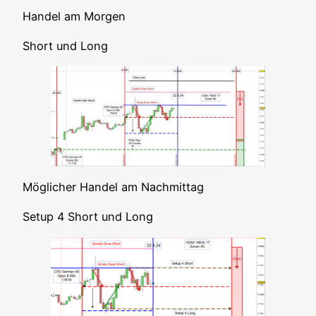
Han­del am Morgen
Short und Long
Mög­li­cher Han­del am Nachmittag
Set­up 4 Short und Long