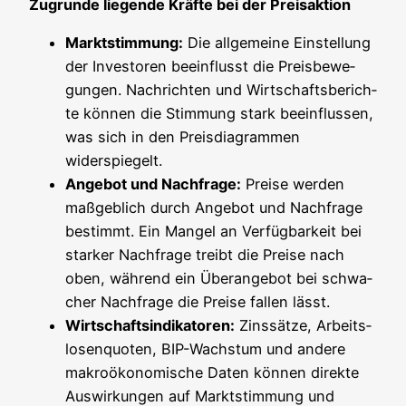
Zugrun­de lie­gen­de Kräf­te bei der Preisaktion
Markt­stim­mung:
Die all­ge­mei­ne Ein­stel­lung
der Inves­to­ren beein­flusst die Preis­be­we­
gun­gen. Nach­rich­ten und Wirt­schafts­be­rich­
te kön­nen die Stim­mung stark beein­flus­sen,
was sich in den Preis­dia­gram­men
widerspiegelt.
Ange­bot und Nach­fra­ge:
Prei­se wer­den
maß­geb­lich durch Ange­bot und Nach­fra­ge
bestimmt. Ein Man­gel an Ver­füg­bar­keit bei
star­ker Nach­fra­ge treibt die Prei­se nach
oben, wäh­rend ein Über­an­ge­bot bei schwa­
cher Nach­fra­ge die Prei­se fal­len lässt.
Wirt­schafts­in­di­ka­to­ren:
Zins­sät­ze, Arbeits­
lo­sen­quo­ten, BIP-Wachs­tum und ande­re
makro­öko­no­mi­sche Daten kön­nen direk­te
Aus­wir­kun­gen auf Markt­stim­mung und