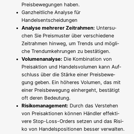
Preis­be­we­gun­gen haben.
Ganz­heit­li­che Ana­ly­se für
Handelsentscheidungen
Ana­ly­se meh­re­rer Zeit­rah­men:
Unter­su­
chen Sie Preis­mus­ter über ver­schie­de­ne
Zeit­rah­men hin­weg, um Trends und mög­li­
che Trend­um­keh­run­gen zu bestätigen.
Volu­men­ana­ly­se:
Die Kom­bi­na­ti­on von
Preis­ak­ti­on und Han­dels­vo­lu­men kann Auf­
schluss über die Stär­ke einer Preis­be­we­
gung geben. Ein höhe­res Volu­men, das mit
einer Preis­be­we­gung ein­her­geht, bestä­tigt
oft deren Bedeutung.
Risi­ko­ma­nage­ment:
Durch das Ver­ste­hen
von Preis­ak­tio­nen kön­nen Händ­ler effek­ti­
ve­re Stop-Loss-Orders set­zen und das Risi­
ko von Han­dels­po­si­tio­nen bes­ser verwalten.