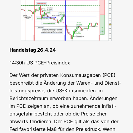
Han­dels­tag 26.4.24
14:30h US PCE-Preisindex
Der Wert der pri­va­ten Kon­sum­aus­ga­ben (PCE)
beschreibt die Ände­rung der Waren- und Dienst­
leis­tungs­prei­se, die US-Kon­su­men­ten im
Berichts­zeit­raum erwor­ben haben. Ände­run­gen
im PCE zei­gen an, ob eine zuneh­men­de Infla­ti­
ons­ge­fahr besteht oder ob die Prei­se eher
abwärts ten­die­ren. Der PCE gilt als das von der
Fed favo­ri­sier­te Maß für den Preis­druck. Wenn