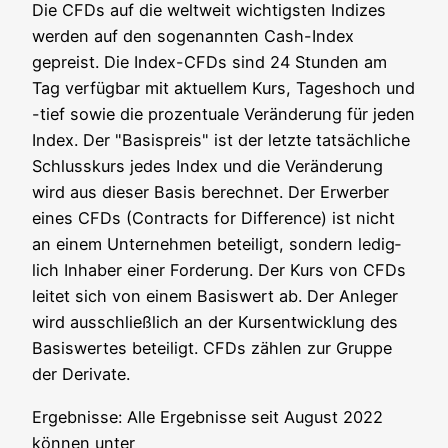
Die CFDs auf die welt­weit wich­tigs­ten Indi­zes
wer­den auf den soge­nann­ten Cash-Index
gepreist. Die Index-CFDs sind 24 Stun­den am
Tag ver­füg­bar mit aktu­el­lem Kurs, Tages­hoch und
-tief sowie die pro­zen­tua­le Ver­än­de­rung für jeden
Index. Der "Basis­preis" ist der letz­te tat­säch­li­che
Schluss­kurs jedes Index und die Ver­än­de­rung
wird aus die­ser Basis berech­net. Der Erwer­ber
eines CFDs (Con­tracts for Dif­fe­rence) ist nicht
an einem Unter­neh­men betei­ligt, son­dern ledig­
lich Inha­ber einer For­de­rung. Der Kurs von CFDs
lei­tet sich von einem Basis­wert ab. Der Anle­ger
wird aus­schließ­lich an der Kurs­ent­wick­lung des
Basis­wer­tes betei­ligt. CFDs zäh­len zur Grup­pe
der Derivate.
Ergeb­nis­se: Alle Ergeb­nis­se seit August 2022
kön­nen unter