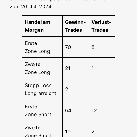
zum 26. Juli 2024
Han­del am
Gewinn-
Ver­lust-
Morgen
Trades
Trades
Ers­te
70
8
Zone Long
Zwei­te
21
1
Zone Long
Stopp Loss
2
Long erreicht
Ers­te
64
12
Zone Short
Zwei­te
10
2
Zone Short