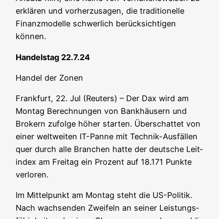
erklä­ren und vor­her­zu­sa­gen, die tra­di­tio­nel­le
Finanz­mo­del­le schwer­lich berück­sich­ti­gen
können.
Han­dels­tag 22.7.24
Han­del der Zonen
Frank­furt, 22. Jul (Reu­ters) – Der Dax wird am
Mon­tag Berech­nun­gen von Bank­häu­sern und
Bro­kern zufol­ge höher star­ten. Über­schat­tet von
einer welt­wei­ten IT-Pan­ne mit Tech­nik-Aus­fäl­len
quer durch alle Bran­chen hat­te der deut­sche Leit­
in­dex am Frei­tag ein Pro­zent auf 18.171 Punk­te
verloren.
Im Mit­tel­punkt am Mon­tag steht die US-Poli­tik.
Nach wach­sen­den Zwei­feln an sei­ner Leis­tungs­