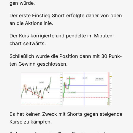
gen würde.
Der ers­te Ein­stieg Short erfolg­te daher von oben
an die Aktionslinie.
Der Kurs kor­ri­gier­te und pen­del­te im Minu­ten­
chart seitwärts.
Schließ­lich wur­de die Posi­ti­on dann mit 30 Punk­
ten Gewinn geschlossen.
Es hat kei­nen Zweck mit Shorts gegen stei­gen­de
Kur­se zu kämpfen.