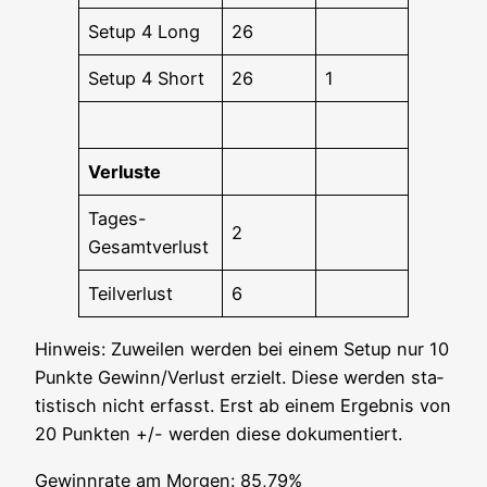
Set­up 4 Long
26
Set­up 4 Short
26
1
Ver­lus­te
Tages-
2
Gesamt­ver­lust
Teil­ver­lust
6
Hin­weis: Zuwei­len wer­den bei einem Set­up nur 10
Punk­te Gewinn/Verlust erzielt. Die­se wer­den sta­
tis­tisch nicht erfasst. Erst ab einem Ergeb­nis von
20 Punk­ten +/- wer­den die­se dokumentiert.
Gewinn­ra­te am Mor­gen: 85,79%