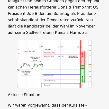
fä­hig­keit und sei­nen Chan­cen gegen den repu­bli­
ka­ni­schen Her­aus­for­de­rer Donald Trump trat US-
Prä­si­dent Joe Biden am Sonn­tag als Prä­si­dent­
schafts­kan­di­dat der Demo­kra­ten zurück. Nun
läuft die Kan­di­da­tur bei der Wahl im Novem­ber
auf sei­ne Stell­ver­tre­te­rin Kama­la Har­ris zu.
Aktu­el­le Situation:
Wir waren vor­ge­warnt, dass der Kurs stei­