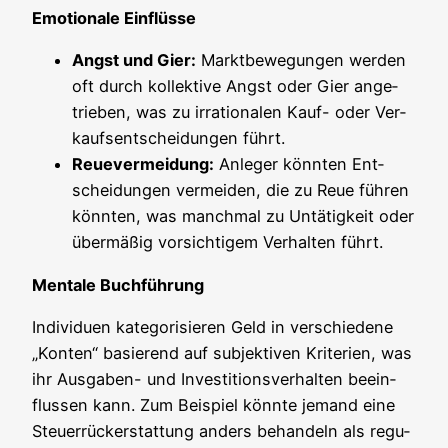
Emo­tio­na­le Einflüsse
Angst und Gier:
Markt­be­we­gun­gen wer­den
oft durch kol­lek­ti­ve Angst oder Gier ange­
trie­ben, was zu irra­tio­na­len Kauf- oder Ver­
kaufs­ent­schei­dun­gen führt.
Reue­ver­mei­dung:
Anle­ger könn­ten Ent­
schei­dun­gen ver­mei­den, die zu Reue füh­ren
könn­ten, was manch­mal zu Untä­tig­keit oder
über­mä­ßig vor­sich­ti­gem Ver­hal­ten führt.
Men­ta­le Buchführung
Indi­vi­du­en kate­go­ri­sie­ren Geld in ver­schie­de­ne
„Kon­ten“ basie­rend auf sub­jek­ti­ven Kri­te­ri­en, was
ihr Aus­ga­ben- und Inves­ti­ti­ons­ver­hal­ten beein­
flus­sen kann. Zum Bei­spiel könn­te jemand eine
Steu­er­rück­erstat­tung anders behan­deln als regu­