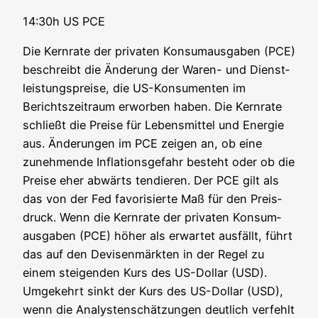
14:30h US PCE
Die Kern­ra­te der pri­va­ten Kon­sum­aus­ga­ben (PCE)
beschreibt die Ände­rung der Waren- und Dienst­
leis­tungs­prei­se, die US-Kon­su­men­ten im
Berichts­zeit­raum erwor­ben haben. Die Kern­ra­te
schließt die Prei­se für Lebens­mit­tel und Ener­gie
aus. Ände­run­gen im PCE zei­gen an, ob eine
zuneh­men­de Infla­ti­ons­ge­fahr besteht oder ob die
Prei­se eher abwärts ten­die­ren. Der PCE gilt als
das von der Fed favo­ri­sier­te Maß für den Preis­
druck. Wenn die Kern­ra­te der pri­va­ten Kon­sum­
aus­ga­ben (PCE) höher als erwar­tet aus­fällt, führt
das auf den Devi­sen­märk­ten in der Regel zu
einem stei­gen­den Kurs des US-Dol­lar (USD).
Umge­kehrt sinkt der Kurs des US-Dol­lar (USD),
wenn die Ana­lys­ten­schät­zun­gen deut­lich ver­fehlt