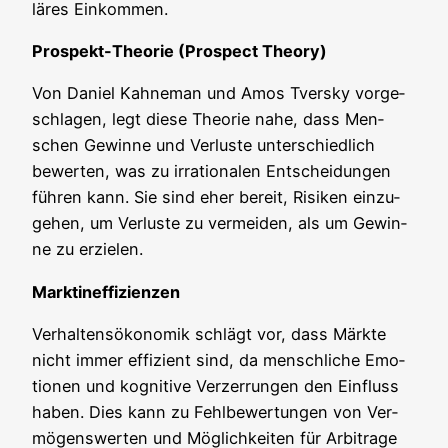
lä­res Einkommen.
Pro­spekt-Theo­rie (Pro­s­pect Theory)
Von Dani­el Kah­ne­man und Amos Tvers­ky vor­ge­
schla­gen, legt die­se Theo­rie nahe, dass Men­
schen Gewin­ne und Ver­lus­te unter­schied­lich
bewer­ten, was zu irra­tio­na­len Ent­schei­dun­gen
füh­ren kann. Sie sind eher bereit, Risi­ken ein­zu­
ge­hen, um Ver­lus­te zu ver­mei­den, als um Gewin­
ne zu erzielen.
Markt­in­ef­fi­zi­en­zen
Ver­hal­tens­öko­no­mik schlägt vor, dass Märk­te
nicht immer effi­zi­ent sind, da mensch­li­che Emo­
tio­nen und kogni­ti­ve Ver­zer­run­gen den Ein­fluss
haben. Dies kann zu Fehl­be­wer­tun­gen von Ver­
mö­gens­wer­ten und Mög­lich­kei­ten für Arbi­tra­ge