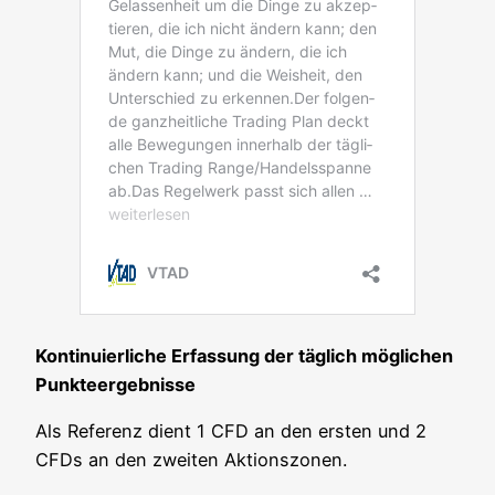
Kon­ti­nu­ier­li­che Erfas­sung der täg­lich mög­li­chen
Punkteergebnisse
Als Refe­renz dient 1 CFD an den ers­ten und 2
CFDs an den zwei­ten Aktionszonen.