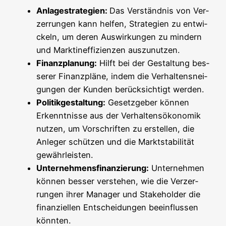
Anla­ge­stra­te­gien:
Das Ver­ständ­nis von Ver­
zer­run­gen kann hel­fen, Stra­te­gien zu ent­wi­
ckeln, um deren Aus­wir­kun­gen zu min­dern
und Markt­in­ef­fi­zi­en­zen auszunutzen.
Finanz­pla­nung:
Hilft bei der Gestal­tung bes­
se­rer Finanz­plä­ne, indem die Ver­hal­tens­nei­
gun­gen der Kun­den berück­sich­tigt werden.
Poli­tik­ge­stal­tung:
Gesetz­ge­ber kön­nen
Erkennt­nis­se aus der Ver­hal­tens­öko­no­mik
nut­zen, um Vor­schrif­ten zu erstel­len, die
Anle­ger schüt­zen und die Markt­sta­bi­li­tät
gewährleisten.
Unter­neh­mens­fi­nan­zie­rung:
Unter­neh­men
kön­nen bes­ser ver­ste­hen, wie die Ver­zer­
run­gen ihrer Mana­ger und Stake­hol­der die
finan­zi­el­len Ent­schei­dun­gen beein­flus­sen
könnten.