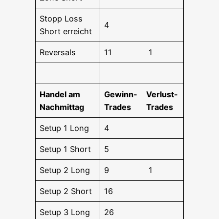
Stopp Loss
4
Short erreicht
Rever­sals
11
1
Han­del am
Gewinn-
Ver­lust-
Nachmittag
Trades
Trades
Set­up 1 Long
4
Set­up 1 Short
5
Set­up 2 Long
9
1
Set­up 2 Short
16
Set­up 3 Long
26