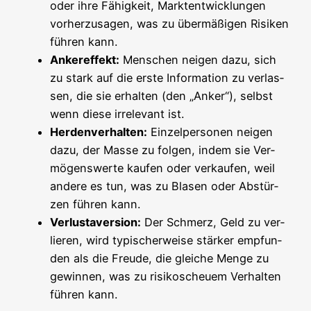
oder ihre Fähig­keit, Markt­ent­wick­lun­gen
vor­her­zu­sa­gen, was zu über­mä­ßi­gen Risi­ken
füh­ren kann.
Anker­ef­fekt:
Men­schen nei­gen dazu, sich
zu stark auf die ers­te Infor­ma­ti­on zu ver­las­
sen, die sie erhal­ten (den „Anker“), selbst
wenn die­se irrele­vant ist.
Her­den­ver­hal­ten:
Ein­zel­per­so­nen nei­gen
dazu, der Mas­se zu fol­gen, indem sie Ver­
mö­gens­wer­te kau­fen oder ver­kau­fen, weil
ande­re es tun, was zu Bla­sen oder Abstür­
zen füh­ren kann.
Ver­lust­aver­si­on:
Der Schmerz, Geld zu ver­
lie­ren, wird typi­scher­wei­se stär­ker emp­fun­
den als die Freu­de, die glei­che Men­ge zu
gewin­nen, was zu risi­ko­scheu­em Ver­hal­ten
füh­ren kann.