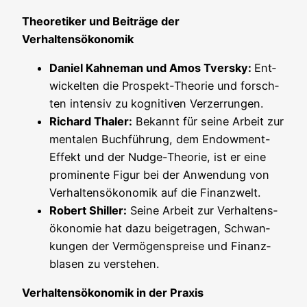
Theo­re­ti­ker und Bei­trä­ge der
Verhaltensökonomik
Dani­el Kah­ne­man und Amos Tvers­ky:
Ent­
wi­ckel­ten die Pro­spekt-Theo­rie und forsch­
ten inten­siv zu kogni­ti­ven Verzerrungen.
Richard Tha­ler:
Bekannt für sei­ne Arbeit zur
men­ta­len Buch­füh­rung, dem Endow­ment-
Effekt und der Nudge-Theo­rie, ist er eine
pro­mi­nen­te Figur bei der Anwen­dung von
Ver­hal­tens­öko­no­mik auf die Finanzwelt.
Robert Shil­ler:
Sei­ne Arbeit zur Ver­hal­tens­
öko­no­mie hat dazu bei­getra­gen, Schwan­
kun­gen der Ver­mö­gens­prei­se und Finanz­
bla­sen zu verstehen.
Ver­hal­tens­öko­no­mik in der Praxis