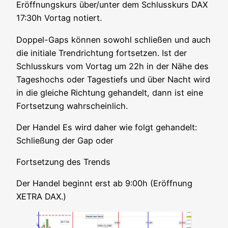
Eröff­nungs­kurs über/unter dem Schluss­kurs DAX
17:30h Vor­tag notiert.
Dop­pel-Gaps kön­nen sowohl schlie­ßen und auch
die initia­le Trend­rich­tung fort­set­zen. Ist der
Schluss­kurs vom Vor­tag um 22h in der Nähe des
Tages­hochs oder Tages­tiefs und über Nacht wird
in die glei­che Rich­tung gehan­delt, dann ist eine
Fort­set­zung wahrscheinlich.
Der Han­del Es wird daher wie folgt gehan­delt:
Schlie­ßung der Gap oder
Fort­set­zung des Trends
Der Han­del beginnt erst ab 9:00h (Eröff­nung
XETRA DAX.)