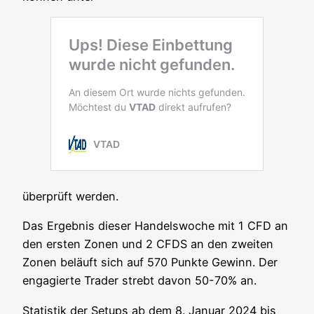
über­prüft werden.
Das Ergeb­nis die­ser Han­dels­wo­che mit 1 CFD an
den ers­ten Zonen und 2 CFDS an den zwei­ten
Zonen beläuft sich auf 570 Punk­te Gewinn. Der
enga­gier­te Trader strebt davon 50-70% an.
Sta­tis­tik der Set­ups ab dem 8. Janu­ar 2024 bis