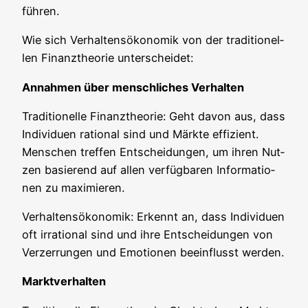
führen.
Wie sich Ver­hal­tens­öko­no­mik von der tra­di­tio­nel­
len Finanz­theo­rie unterscheidet:
Annah­men über mensch­li­ches Verhalten
Tra­di­tio­nel­le Finanz­theo­rie: Geht davon aus, dass
Indi­vi­du­en ratio­nal sind und Märk­te effi­zi­ent.
Men­schen tref­fen Ent­schei­dun­gen, um ihren Nut­
zen basie­rend auf allen ver­füg­ba­ren Infor­ma­tio­
nen zu maximieren.
Ver­hal­tens­öko­no­mik: Erkennt an, dass Indi­vi­du­en
oft irra­tio­nal sind und ihre Ent­schei­dun­gen von
Ver­zer­run­gen und Emo­tio­nen beein­flusst werden.
Markt­ver­hal­ten