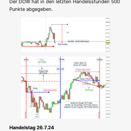
Der DOW hat in den letz­ten Han­dels­stun­den 500
Punk­te abgegeben.
Han­dels­tag 26.7.24