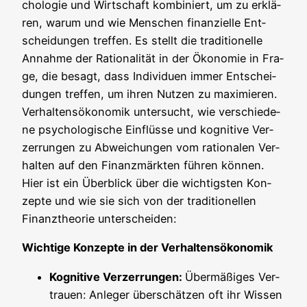
cho­lo­gie und Wirt­schaft kom­bi­niert, um zu erklä­
ren, war­um und wie Men­schen finan­zi­el­le Ent­
schei­dun­gen tref­fen. Es stellt die tra­di­tio­nel­le
Annah­me der Ratio­na­li­tät in der Öko­no­mie in Fra­
ge, die besagt, dass Indi­vi­du­en immer Ent­schei­
dun­gen tref­fen, um ihren Nut­zen zu maxi­mie­ren.
Ver­hal­tens­öko­no­mik unter­sucht, wie ver­schie­de­
ne psy­cho­lo­gi­sche Ein­flüs­se und kogni­ti­ve Ver­
zer­run­gen zu Abwei­chun­gen vom ratio­na­len Ver­
hal­ten auf den Finanz­märk­ten füh­ren kön­nen.
Hier ist ein Über­blick über die wich­tigs­ten Kon­
zep­te und wie sie sich von der tra­di­tio­nel­len
Finanz­theo­rie unterscheiden:
Wich­ti­ge Kon­zep­te in der Verhaltensökonomik
Kogni­ti­ve Ver­zer­run­gen:
Über­mä­ßi­ges Ver­
trau­en: Anle­ger über­schät­zen oft ihr Wis­sen