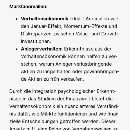
Markt­an­oma­lien:
Ver­hal­tens­öko­no­mik
erklärt Anoma­lien wie
den Janu­ar-Effekt, Momen­tum-Effek­te und
Dis­kre­pan­zen zwi­schen Value- und Growth-
Investitionen.
Anle­ger­ver­hal­ten:
Erkennt­nis­se aus der
Ver­hal­tens­öko­no­mik kön­nen hel­fen zu ver­
ste­hen, war­um Anle­ger ver­lust­brin­gen­de
Akti­en zu lan­ge hal­ten oder gewinn­brin­gen­
de Akti­en zu früh verkaufen.
Durch die Inte­gra­ti­on psy­cho­lo­gi­scher Erkennt­
nis­se in das Stu­di­um der Finanz­welt bie­tet die
Ver­hal­tens­öko­no­mik ein nuan­cier­te­res Ver­ständ­
nis dafür, wie Märk­te funk­tio­nie­ren und wie finan­
zi­el­le Ent­schei­dun­gen getrof­fen wer­den. Die­ser
Ansatz hilft, eine Rei­he von Ver­hal­tens­wei­sen zu