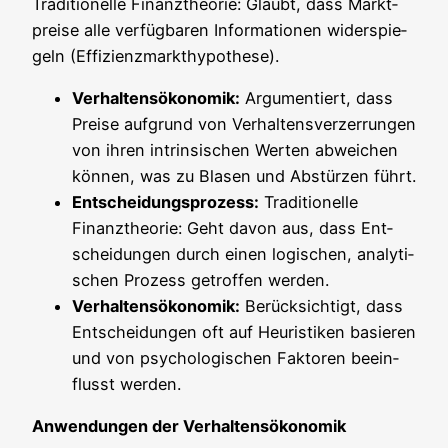
Tra­di­tio­nel­le Finanz­theo­rie: Glaubt, dass Markt­
prei­se alle ver­füg­ba­ren Infor­ma­tio­nen wider­spie­
geln (Effi­zi­enz­mark­t­hy­po­the­se).
Ver­hal­tens­öko­no­mik:
Argu­men­tiert, dass
Prei­se auf­grund von Ver­hal­tens­ver­zer­run­gen
von ihren intrin­si­schen Wer­ten abwei­chen
kön­nen, was zu Bla­sen und Abstür­zen führt.
Ent­schei­dungs­pro­zess:
Tra­di­tio­nel­le
Finanz­theo­rie: Geht davon aus, dass Ent­
schei­dun­gen durch einen logi­schen, ana­ly­ti­
schen Pro­zess getrof­fen werden.
Ver­hal­tens­öko­no­mik:
Berück­sich­tigt, dass
Ent­schei­dun­gen oft auf Heu­ris­ti­ken basie­ren
und von psy­cho­lo­gi­schen Fak­to­ren beein­
flusst werden.
Anwen­dun­gen der Verhaltensökonomik