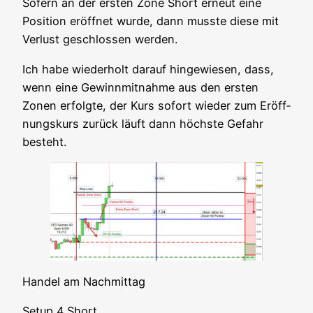
Sofern an der ers­ten Zone Short erneut eine
Posi­ti­on eröff­net wur­de, dann muss­te die­se mit
Ver­lust geschlos­sen werden.
Ich habe wie­der­holt dar­auf hin­ge­wie­sen, dass,
wenn eine Gewinn­mit­nah­me aus den ers­ten
Zonen erfolg­te, der Kurs sofort wie­der zum Eröff­
nungs­kurs zurück läuft dann höchs­te Gefahr
besteht.
Han­del am Nachmittag
Set­up 4 Short