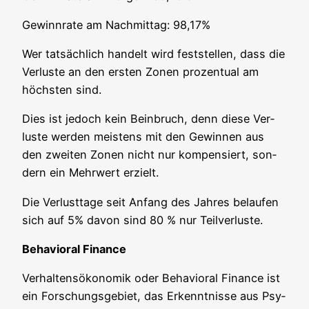
Gewinn­ra­te am Nach­mit­tag: 98,17%
Wer tat­säch­lich han­delt wird fest­stel­len, dass die
Ver­lus­te an den ers­ten Zonen pro­zen­tu­al am
höchs­ten sind.
Dies ist jedoch kein Bein­bruch, denn die­se Ver­
lus­te wer­den meis­tens mit den Gewin­nen aus
den zwei­ten Zonen nicht nur kom­pen­siert, son­
dern ein Mehr­wert erzielt.
Die Ver­lust­ta­ge seit Anfang des Jah­res belau­fen
sich auf 5% davon sind 80 % nur Teilverluste.
Beha­vi­oral Finance
Ver­hal­tens­öko­no­mik oder Beha­vi­oral Finan­ce ist
ein For­schungs­ge­biet, das Erkennt­nis­se aus Psy­