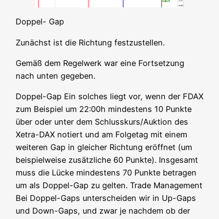
Dop­pel- Gap
Zunächst ist die Rich­tung festzustellen.
Gemäß dem Regel­werk war eine Fort­set­zung
nach unten gegeben.
Dop­pel-Gap Ein sol­ches liegt vor, wenn der FDAX
zum Bei­spiel um 22:00h min­des­tens 10 Punk­te
über oder unter dem Schlusskurs/Auktion des
Xetra-DAX notiert und am Fol­ge­tag mit einem
wei­te­ren Gap in glei­cher Rich­tung eröff­net (um
bei­spiel­wei­se zusätz­li­che 60 Punk­te). Ins­ge­samt
muss die Lücke min­des­tens 70 Punk­te betra­gen
um als Dop­pel-Gap zu gel­ten. Trade Manage­ment
Bei Dop­pel-Gaps unter­schei­den wir in Up-Gaps
und Down-Gaps, und zwar je nach­dem ob der