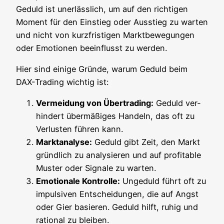
Geduld ist uner­läss­lich, um auf den rich­ti­gen
Moment für den Ein­stieg oder Aus­stieg zu war­ten
und nicht von kurz­fris­ti­gen Markt­be­we­gun­gen
oder Emo­tio­nen beein­flusst zu werden.
Hier sind eini­ge Grün­de, war­um Geduld beim
DAX-Tra­ding wich­tig ist:
Ver­mei­dung von Über­tra­ding:
Geduld ver­
hin­dert über­mä­ßi­ges Han­deln, das oft zu
Ver­lus­ten füh­ren kann.
Markt­ana­ly­se:
Geduld gibt Zeit, den Markt
gründ­lich zu ana­ly­sie­ren und auf pro­fi­ta­ble
Mus­ter oder Signa­le zu warten.
Emo­tio­na­le Kon­trol­le:
Unge­duld führt oft zu
impul­si­ven Ent­schei­dun­gen, die auf Angst
oder Gier basie­ren. Geduld hilft, ruhig und
ratio­nal zu bleiben.