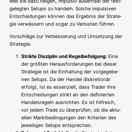
weil sie dazu nei­gen, impul­siv außer­halb der fest­
ge­leg­ten Set­ups zu han­deln. Sol­che impul­si­ven
Ent­schei­dun­gen kön­nen das Ergeb­nis der Stra­te­
gie ver­wäs­sern und sogar zu Ver­lus­ten führen.
Vor­schlä­ge zur Ver­bes­se­rung und Umset­zung der
Strategie:
Strik­te Dis­zi­plin und Regel­be­fol­gung:
Eine
der größ­ten Her­aus­for­de­run­gen bei die­ser
Stra­te­gie ist die Ein­hal­tung der vor­ge­ge­be­
nen Set­ups. Da der Han­del dis­kre­tio­när
erfolgt, ist es essen­zi­ell, dass Trader ihre
Ent­schei­dun­gen strikt an den defi­nier­ten
Han­dels­re­geln aus­rich­ten. Es ist hilf­reich,
vor jedem Trade zu über­prü­fen, ob die aktu­
el­len Markt­be­din­gun­gen den Kri­te­ri­en des
jewei­li­gen Set­ups entsprechen.