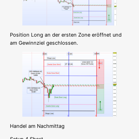
Posi­ti­on Long an der ers­ten Zone eröff­net und
am Gewinn­ziel geschlossen.
Han­del am Nachmittag