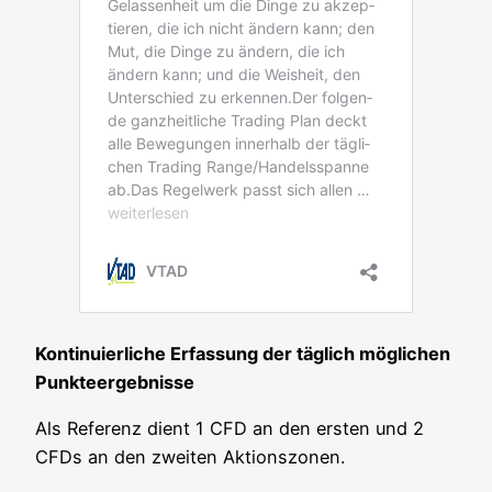
Kon­ti­nu­ier­li­che Erfas­sung der täg­lich mög­li­chen
Punkteergebnisse
Als Refe­renz dient 1 CFD an den ers­ten und 2
CFDs an den zwei­ten Aktionszonen.