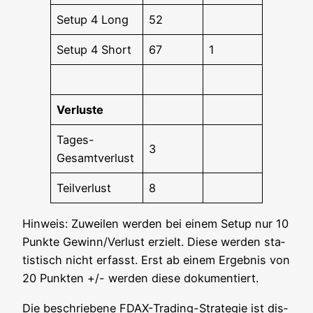
Set­up 4 Long
52
Set­up 4 Short
67
1
Ver­lus­te
Tages-
3
Gesamt­ver­lust
Teil­ver­lust
8
Hin­weis: Zuwei­len wer­den bei einem Set­up nur 10
Punk­te Gewinn/Verlust erzielt. Die­se wer­den sta­
tis­tisch nicht erfasst. Erst ab einem Ergeb­nis von
20 Punk­ten +/- wer­den die­se dokumentiert.
Die beschrie­be­ne FDAX-Tra­ding-Stra­te­gie ist dis­