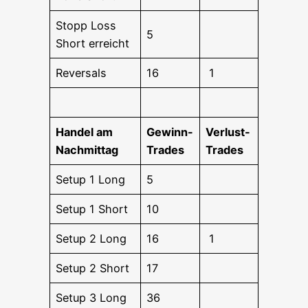
Stopp Loss
5
Short erreicht
Rever­sals
16
1
Han­del am
Gewinn-
Ver­lust-
Nachmittag
Trades
Trades
Set­up 1 Long
5
Set­up 1 Short
10
Set­up 2 Long
16
1
Set­up 2 Short
17
Set­up 3 Long
36