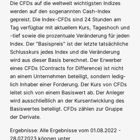
Die CFDs auf die welt­weit wich­tigs­ten Indi­zes
wer­den auf den soge­nann­ten Cash-Index
gepreist. Die Index-CFDs sind 24 Stun­den am
Tag ver­füg­bar mit aktu­el­lem Kurs, Tages­hoch und
-tief sowie die pro­zen­tua­le Ver­än­de­rung für jeden
Index. Der "Basis­preis" ist der letz­te tat­säch­li­che
Schluss­kurs jedes Index und die Ver­än­de­rung
wird aus die­ser Basis berech­net. Der Erwer­ber
eines CFDs (Con­tracts for Dif­fe­rence) ist nicht
an einem Unter­neh­men betei­ligt, son­dern ledig­
lich Inha­ber einer For­de­rung. Der Kurs von CFDs
lei­tet sich von einem Basis­wert ab. Der Anle­ger
wird aus­schließ­lich an der Kurs­ent­wick­lung des
Basis­wer­tes betei­ligt. CFDs zäh­len zur Grup­pe
der Derivate.
Ergeb­nis­se: Alle Ergeb­nis­se vom 01.08.2022 -
28.07.2023 kön­nen unter