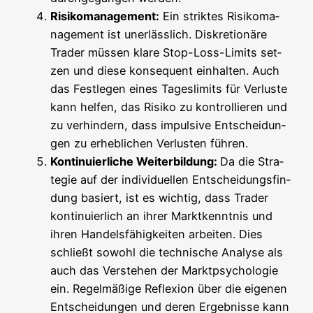
Risi­ko­ma­nage­ment:
Ein strik­tes Risi­ko­ma­
nage­ment ist uner­läss­lich. Dis­kre­tio­nä­re
Trader müs­sen kla­re Stop-Loss-Limits set­
zen und die­se kon­se­quent ein­hal­ten. Auch
das Fest­le­gen eines Tages­li­mits für Ver­lus­te
kann hel­fen, das Risi­ko zu kon­trol­lie­ren und
zu ver­hin­dern, dass impul­si­ve Ent­schei­dun­
gen zu erheb­li­chen Ver­lus­ten führen.
Kon­ti­nu­ier­li­che Wei­ter­bil­dung:
Da die Stra­
te­gie auf der indi­vi­du­el­len Ent­schei­dungs­fin­
dung basiert, ist es wich­tig, dass Trader
kon­ti­nu­ier­lich an ihrer Markt­kennt­nis und
ihren Han­dels­fä­hig­kei­ten arbei­ten. Dies
schließt sowohl die tech­ni­sche Ana­ly­se als
auch das Ver­ste­hen der Markt­psy­cho­lo­gie
ein. Regel­mä­ßi­ge Refle­xi­on über die eige­nen
Ent­schei­dun­gen und deren Ergeb­nis­se kann