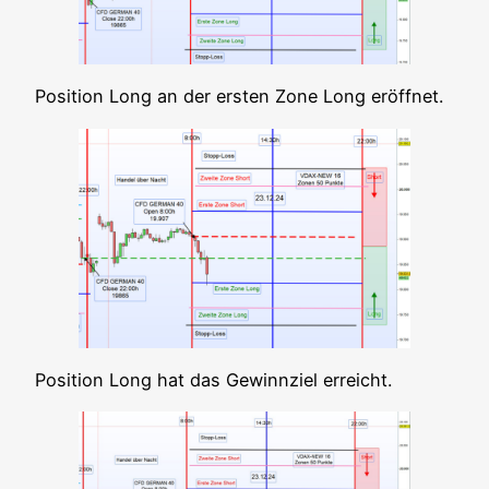
Posi­ti­on Long an der ers­ten Zone Long eröffnet.
Posi­ti­on Long hat das Gewinn­ziel erreicht.