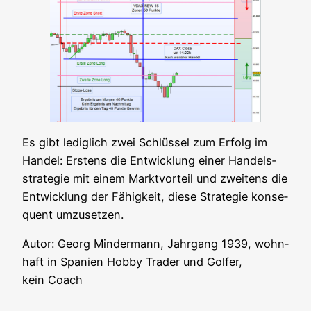
Es gibt ledig­lich zwei Schlüs­sel zum Erfolg im
Han­del: Ers­tens die Ent­wick­lung einer Han­dels­
stra­te­gie mit einem Markt­vor­teil und zwei­tens die
Ent­wick­lung der Fähig­keit, die­se Stra­te­gie kon­se­
quent umzusetzen.
Autor: Georg Min­der­mann, Jahr­gang 1939, wohn­
haft in Spa­ni­en Hob­by Trader und Gol­fer,
kein Coach