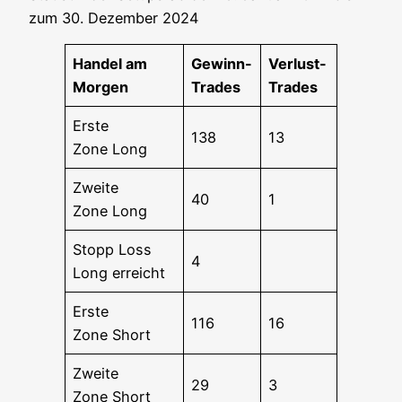
zum 30. Dezem­ber 2024
Han­del am
Gewinn-
Ver­lust-
Morgen
Trades
Trades
Ers­te
138
13
Zone Long
Zwei­te
40
1
Zone Long
Stopp Loss
4
Long erreicht
Ers­te
116
16
Zone Short
Zwei­te
29
3
Zone Short