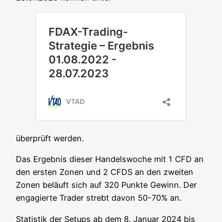
über­prüft werden.
Das Ergeb­nis die­ser Han­dels­wo­che mit 1 CFD an
den ers­ten Zonen und 2 CFDS an den zwei­ten
Zonen beläuft sich auf 320 Punk­te Gewinn. Der
enga­gier­te Trader strebt davon 50-70% an.
Sta­tis­tik der Set­ups ab dem 8. Janu­ar 2024 bis