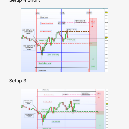
Set­up 4 Short
Set­up 3