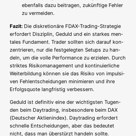
eben­falls dazu bei­tra­gen, zukünf­ti­ge Feh­ler
zu vermeiden.
Fazit:
Die dis­kre­tio­nä­re FDAX-Tra­ding-Stra­te­gie
erfor­dert Dis­zi­plin, Geduld und ein star­kes men­
ta­les Fun­da­ment. Trader soll­ten sich dar­auf kon­
zen­trie­ren, nur die fest­ge­leg­ten Set­ups zu han­
deln, um die vol­le Per­for­mance zu erzie­len. Durch
strik­tes Risi­ko­ma­nage­ment und kon­ti­nu­ier­li­che
Wei­ter­bil­dung kön­nen sie das Risi­ko von impul­si­
ven Fehl­ent­schei­dun­gen mini­mie­ren und ihre
Erfolgs­quo­te lang­fris­tig verbessern.
Geduld ist defi­ni­tiv eine der wich­tigs­ten Tugen­
den beim Day­tra­ding, ins­be­son­de­re beim DAX
(Deut­scher Akti­en­in­dex). Day­tra­ding erfor­dert
schnel­le Ent­schei­dun­gen, aber das bedeu­tet
nicht, dass man über­stürzt han­deln soll­te.