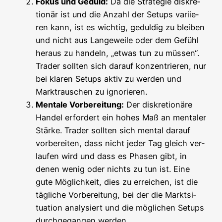
Fokus und Geduld:
Da die Stra­te­gie dis­kre­
tio­när ist und die Anzahl der Set­ups vari­ie­
ren kann, ist es wich­tig, gedul­dig zu blei­ben
und nicht aus Lan­ge­wei­le oder dem Gefühl
her­aus zu han­deln, „etwas tun zu müs­sen“.
Trader soll­ten sich dar­auf kon­zen­trie­ren, nur
bei kla­ren Set­ups aktiv zu wer­den und
Markt­rau­schen zu ignorieren.
Men­ta­le Vor­be­rei­tung:
Der dis­kre­tio­nä­re
Han­del erfor­dert ein hohes Maß an men­ta­ler
Stär­ke. Trader soll­ten sich men­tal dar­auf
vor­be­rei­ten, dass nicht jeder Tag gleich ver­
lau­fen wird und dass es Pha­sen gibt, in
denen wenig oder nichts zu tun ist. Eine
gute Mög­lich­keit, dies zu errei­chen, ist die
täg­li­che Vor­be­rei­tung, bei der die Markt­si­
tua­ti­on ana­ly­siert und die mög­li­chen Set­ups
durch­ge­gan­gen werden.