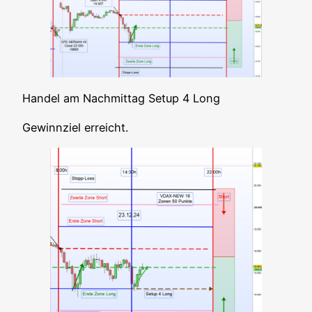
Han­del am Nach­mit­tag Set­up 4 Long
Gewinn­ziel erreicht.