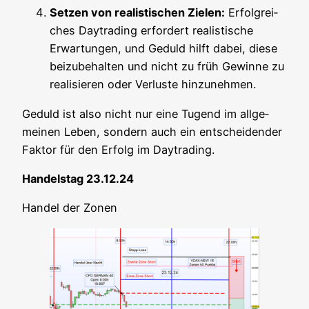
Set­zen von rea­lis­ti­schen Zie­len:
Erfolg­rei­
ches Day­tra­ding erfor­dert rea­lis­ti­sche
Erwar­tun­gen, und Geduld hilft dabei, die­se
bei­zu­be­hal­ten und nicht zu früh Gewin­ne zu
rea­li­sie­ren oder Ver­lus­te hinzunehmen.
Geduld ist also nicht nur eine Tugend im all­ge­
mei­nen Leben, son­dern auch ein ent­schei­den­der
Fak­tor für den Erfolg im Daytrading.
Han­dels­tag 23.12.24
Han­del der Zonen