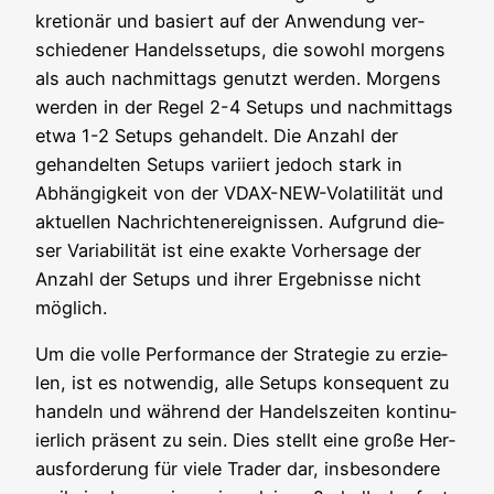
kre­tio­när und basiert auf der Anwen­dung ver­
schie­de­ner Han­dels­set­ups, die sowohl mor­gens
als auch nach­mit­tags genutzt wer­den. Mor­gens
wer­den in der Regel 2-4 Set­ups und nach­mit­tags
etwa 1-2 Set­ups gehan­delt. Die Anzahl der
gehan­del­ten Set­ups vari­iert jedoch stark in
Abhän­gig­keit von der VDAX-NEW-Vola­ti­li­tät und
aktu­el­len Nach­rich­ten­er­eig­nis­sen. Auf­grund die­
ser Varia­bi­li­tät ist eine exak­te Vor­her­sa­ge der
Anzahl der Set­ups und ihrer Ergeb­nis­se nicht
möglich.
Um die vol­le Per­for­mance der Stra­te­gie zu erzie­
len, ist es not­wen­dig, alle Set­ups kon­se­quent zu
han­deln und wäh­rend der Han­dels­zei­ten kon­ti­nu­
ier­lich prä­sent zu sein. Dies stellt eine gro­ße Her­
aus­for­de­rung für vie­le Trader dar, ins­be­son­de­re