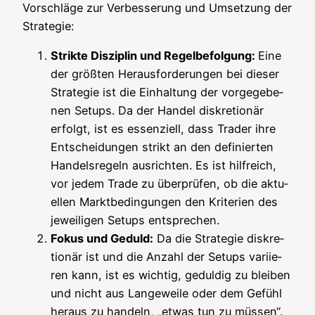
Vor­schlä­ge zur Ver­bes­se­rung und Umset­zung der
Strategie:
Strik­te Dis­zi­plin und Regel­be­fol­gung:
Eine
der größ­ten Her­aus­for­de­run­gen bei die­ser
Stra­te­gie ist die Ein­hal­tung der vor­ge­ge­be­
nen Set­ups. Da der Han­del dis­kre­tio­när
erfolgt, ist es essen­zi­ell, dass Trader ihre
Ent­schei­dun­gen strikt an den defi­nier­ten
Han­dels­re­geln aus­rich­ten. Es ist hilf­reich,
vor jedem Trade zu über­prü­fen, ob die aktu­
el­len Markt­be­din­gun­gen den Kri­te­ri­en des
jewei­li­gen Set­ups entsprechen.
Fokus und Geduld:
Da die Stra­te­gie dis­kre­
tio­när ist und die Anzahl der Set­ups vari­ie­
ren kann, ist es wich­tig, gedul­dig zu blei­ben
und nicht aus Lan­ge­wei­le oder dem Gefühl
her­aus zu han­deln, „etwas tun zu müs­sen“.