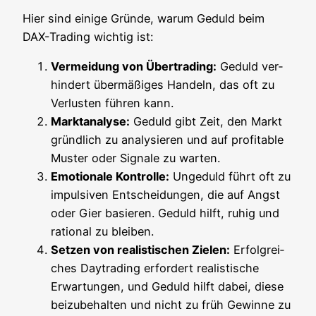
Hier sind eini­ge Grün­de, war­um Geduld beim
DAX-Tra­ding wich­tig ist:
Ver­mei­dung von Über­tra­ding:
Geduld ver­
hin­dert über­mä­ßi­ges Han­deln, das oft zu
Ver­lus­ten füh­ren kann.
Markt­ana­ly­se:
Geduld gibt Zeit, den Markt
gründ­lich zu ana­ly­sie­ren und auf pro­fi­ta­ble
Mus­ter oder Signa­le zu warten.
Emo­tio­na­le Kon­trol­le:
Unge­duld führt oft zu
impul­si­ven Ent­schei­dun­gen, die auf Angst
oder Gier basie­ren. Geduld hilft, ruhig und
ratio­nal zu bleiben.
Set­zen von rea­lis­ti­schen Zie­len:
Erfolg­rei­
ches Day­tra­ding erfor­dert rea­lis­ti­sche
Erwar­tun­gen, und Geduld hilft dabei, die­se
bei­zu­be­hal­ten und nicht zu früh Gewin­ne zu