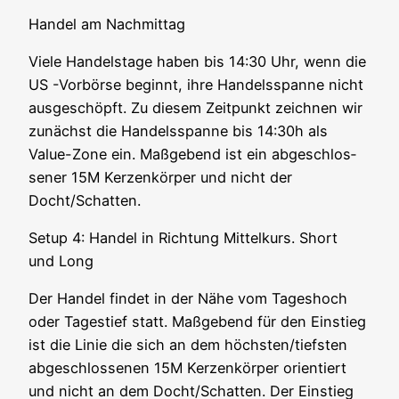
Han­del am Nachmittag
Vie­le Han­dels­ta­ge haben bis 14:30 Uhr, wenn die
US -Vor­bör­se beginnt, ihre Han­dels­span­ne nicht
aus­ge­schöpft. Zu die­sem Zeit­punkt zeich­nen wir
zunächst die Han­dels­span­ne bis 14:30h als
Value-Zone ein. Maß­ge­bend ist ein abge­schlos­
se­ner 15M Ker­zen­kör­per und nicht der
Docht/Schatten.
Set­up 4: Han­del in Rich­tung Mit­tel­kurs. Short
und Long
Der Han­del fin­det in der Nähe vom Tages­hoch
oder Tages­tief statt. Maß­ge­bend für den Ein­stieg
ist die Linie die sich an dem höchsten/tiefsten
abge­schlos­se­nen 15M Ker­zen­kör­per ori­en­tiert
und nicht an dem Docht/Schatten. Der Ein­stieg