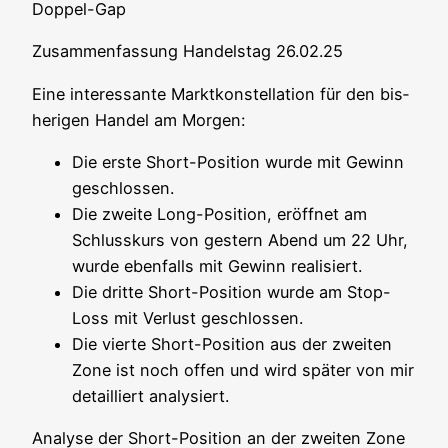
Dop­pel-Gap
Zusam­men­fas­sung Han­dels­tag 26.02.25
Eine inter­es­san­te Markt­kon­stel­la­ti­on für den bis­
he­ri­gen Han­del am Morgen:
Die ers­te Short-Posi­ti­on wur­de mit Gewinn
geschlossen.
Die zwei­te Long-Posi­ti­on, eröff­net am
Schluss­kurs von ges­tern Abend um 22 Uhr,
wur­de eben­falls mit Gewinn realisiert.
Die drit­te Short-Posi­ti­on wur­de am Stop-
Loss mit Ver­lust geschlossen.
Die vier­te Short-Posi­ti­on aus der zwei­ten
Zone ist noch offen und wird spä­ter von mir
detail­liert analysiert.
Ana­ly­se der Short-Posi­ti­on an der zwei­ten Zone