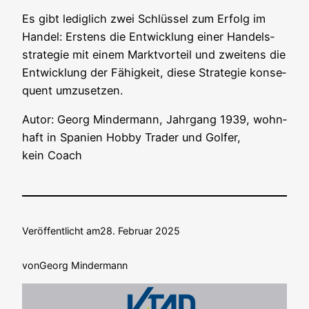
Es gibt ledig­lich zwei Schlüs­sel zum Erfolg im
Han­del: Ers­tens die Ent­wick­lung einer Han­dels­
stra­te­gie mit einem Markt­vor­teil und zwei­tens die
Ent­wick­lung der Fähig­keit, die­se Stra­te­gie kon­se­
quent umzusetzen.
Autor: Georg Min­der­mann, Jahr­gang 1939, wohn­
haft in Spa­ni­en Hob­by Trader und Gol­fer,
kein Coach
Veröffentlicht am
28. Februar 2025
von
Georg Mindermann