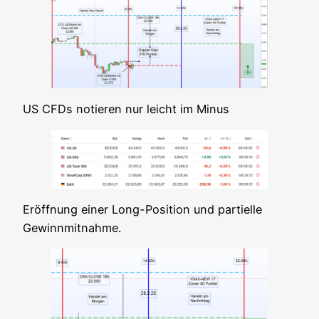
US CFDs notie­ren nur leicht im Minus
Eröff­nung einer Long-Posi­ti­on und par­ti­el­le
Gewinnmitnahme.