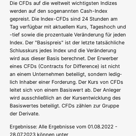
Die CFDs auf die welt­weit wich­tigs­ten Indi­zes
wer­den auf den soge­nann­ten Cash-Index
gepreist. Die Index-CFDs sind 24 Stun­den am
Tag ver­füg­bar mit aktu­el­lem Kurs, Tages­hoch und
-tief sowie die pro­zen­tua­le Ver­än­de­rung für jeden
Index. Der "Basis­preis" ist der letz­te tat­säch­li­che
Schluss­kurs jedes Index und die Ver­än­de­rung
wird aus die­ser Basis berech­net. Der Erwer­ber
eines CFDs (Con­tracts for Dif­fe­rence) ist nicht
an einem Unter­neh­men betei­ligt, son­dern ledig­
lich Inha­ber einer For­de­rung. Der Kurs von CFDs
lei­tet sich von einem Basis­wert ab. Der Anle­ger
wird aus­schließ­lich an der Kurs­ent­wick­lung des
Basis­wer­tes betei­ligt. CFDs zäh­len zur Grup­pe
der Derivate.
Ergeb­nis­se: Alle Ergeb­nis­se vom 01.08.2022 -
28.07.2023 kön­nen unter