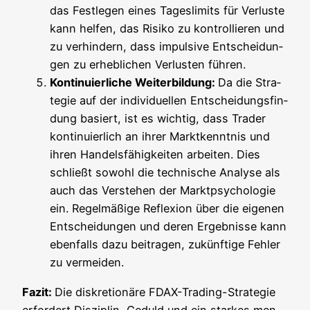
das Fest­le­gen eines Tages­li­mits für Ver­lus­te
kann hel­fen, das Risi­ko zu kon­trol­lie­ren und
zu ver­hin­dern, dass impul­si­ve Ent­schei­dun­
gen zu erheb­li­chen Ver­lus­ten führen.
Kon­ti­nu­ier­li­che Wei­ter­bil­dung:
Da die Stra­
te­gie auf der indi­vi­du­el­len Ent­schei­dungs­fin­
dung basiert, ist es wich­tig, dass Trader
kon­ti­nu­ier­lich an ihrer Markt­kennt­nis und
ihren Han­dels­fä­hig­kei­ten arbei­ten. Dies
schließt sowohl die tech­ni­sche Ana­ly­se als
auch das Ver­ste­hen der Markt­psy­cho­lo­gie
ein. Regel­mä­ßi­ge Refle­xi­on über die eige­nen
Ent­schei­dun­gen und deren Ergeb­nis­se kann
eben­falls dazu bei­tra­gen, zukünf­ti­ge Feh­ler
zu vermeiden.
Fazit:
Die dis­kre­tio­nä­re FDAX-Tra­ding-Stra­te­gie
erfor­dert Dis­zi­plin, Geduld und ein star­kes men­