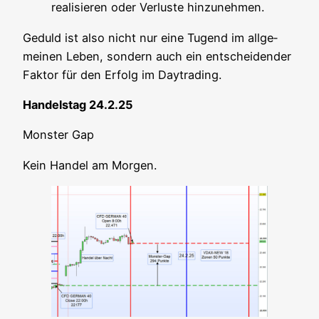
rea­li­sie­ren oder Ver­lus­te hinzunehmen.
Geduld ist also nicht nur eine Tugend im all­ge­
mei­nen Leben, son­dern auch ein ent­schei­den­der
Fak­tor für den Erfolg im Daytrading.
Han­dels­tag 24.2.25
Mons­ter Gap
Kein Han­del am Morgen.