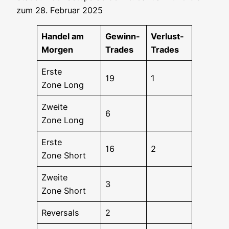
zum 28. Febru­ar 2025
Han­del am
Gewinn-
Ver­lust-
Morgen
Trades
Trades
Ers­te
19
1
Zone Long
Zwei­te
6
Zone Long
Ers­te
16
2
Zone Short
Zwei­te
3
Zone Short
Rever­sals
2