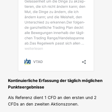
Kon­ti­nu­ier­li­che Erfas­sung der täg­lich mög­li­chen
Punkteergebnisse
Als Refe­renz dient 1 CFD an den ers­ten und 2
CFDs an den zwei­ten Aktionszonen.