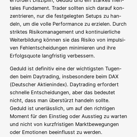
ta­les Fun­da­ment. Trader soll­ten sich dar­auf kon­
zen­trie­ren, nur die fest­ge­leg­ten Set­ups zu han­
deln, um die vol­le Per­for­mance zu erzie­len. Durch
strik­tes Risi­ko­ma­nage­ment und kon­ti­nu­ier­li­che
Wei­ter­bil­dung kön­nen sie das Risi­ko von impul­si­
ven Fehl­ent­schei­dun­gen mini­mie­ren und ihre
Erfolgs­quo­te lang­fris­tig verbessern.
Geduld ist defi­ni­tiv eine der wich­tigs­ten Tugen­
den beim Day­tra­ding, ins­be­son­de­re beim DAX
(Deut­scher Akti­en­in­dex). Day­tra­ding erfor­dert
schnel­le Ent­schei­dun­gen, aber das bedeu­tet
nicht, dass man über­stürzt han­deln soll­te.
Geduld ist uner­läss­lich, um auf den rich­ti­gen
Moment für den Ein­stieg oder Aus­stieg zu war­ten
und nicht von kurz­fris­ti­gen Markt­be­we­gun­gen
oder Emo­tio­nen beein­flusst zu werden.