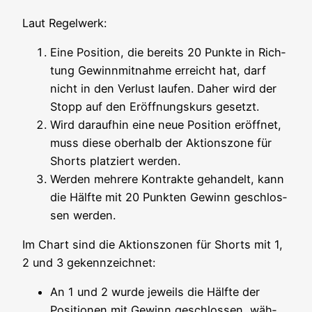
Laut Regel­werk:
Eine Posi­ti­on, die bereits 20 Punk­te in Rich­
tung Gewinn­mit­nah­me erreicht hat, darf
nicht in den Ver­lust lau­fen. Daher wird der
Stopp auf den Eröff­nungs­kurs gesetzt.
Wird dar­auf­hin eine neue Posi­ti­on eröff­net,
muss die­se ober­halb der Akti­ons­zo­ne für
Shorts plat­ziert werden.
Wer­den meh­re­re Kon­trak­te gehan­delt, kann
die Hälf­te mit 20 Punk­ten Gewinn geschlos­
sen werden.
Im Chart sind die Akti­ons­zo­nen für Shorts mit 1,
2 und 3 gekennzeichnet:
An 1 und 2 wur­de jeweils die Hälf­te der
Posi­tio­nen mit Gewinn geschlos­sen, wäh­