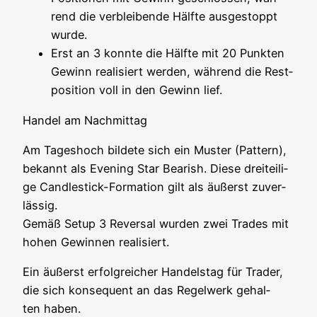
rend die ver­blei­ben­de Hälf­te aus­ge­stoppt
wurde.
Erst an 3 konn­te die Hälf­te mit 20 Punk­ten
Gewinn rea­li­siert wer­den, wäh­rend die Rest­
po­si­ti­on voll in den Gewinn lief.
Han­del am Nachmittag
Am Tages­hoch bil­de­te sich ein Mus­ter (Pat­tern),
bekannt als Evening Star Bea­rish. Die­se drei­tei­li­
ge Cand­le­stick-For­ma­ti­on gilt als äußerst zuver­
läs­sig.
Gemäß Set­up 3 Rever­sal wur­den zwei Trades mit
hohen Gewin­nen realisiert.
Ein äußerst erfolg­rei­cher Han­dels­tag für Trader,
die sich kon­se­quent an das Regel­werk gehal­
ten haben.