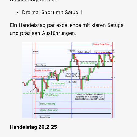
Drei­mal Short mit Set­up 1
Ein Han­dels­tag par excel­lence mit kla­ren Set­ups
und prä­zi­sen Ausführungen.
Han­dels­tag 26.2.25