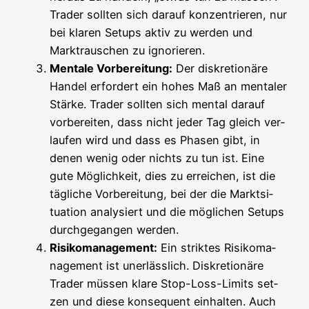
Trader soll­ten sich dar­auf kon­zen­trie­ren, nur
bei kla­ren Set­ups aktiv zu wer­den und
Markt­rau­schen zu ignorieren.
Men­ta­le Vor­be­rei­tung:
Der dis­kre­tio­nä­re
Han­del erfor­dert ein hohes Maß an men­ta­ler
Stär­ke. Trader soll­ten sich men­tal dar­auf
vor­be­rei­ten, dass nicht jeder Tag gleich ver­
lau­fen wird und dass es Pha­sen gibt, in
denen wenig oder nichts zu tun ist. Eine
gute Mög­lich­keit, dies zu errei­chen, ist die
täg­li­che Vor­be­rei­tung, bei der die Markt­si­
tua­ti­on ana­ly­siert und die mög­li­chen Set­ups
durch­ge­gan­gen werden.
Risi­ko­ma­nage­ment:
Ein strik­tes Risi­ko­ma­
nage­ment ist uner­läss­lich. Dis­kre­tio­nä­re
Trader müs­sen kla­re Stop-Loss-Limits set­
zen und die­se kon­se­quent ein­hal­ten. Auch