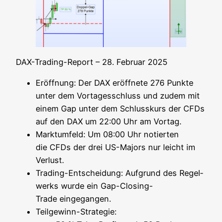
DAX-Tra­ding-Report – 28. Febru­ar 2025
Eröff­nung: Der DAX eröff­ne­te 276 Punk­te
unter dem Vor­ta­ges­schluss und zudem mit
einem Gap unter dem Schluss­kurs der CFDs
auf den DAX um 22:00 Uhr am Vortag.
Markt­um­feld: Um 08:00 Uhr notier­ten
die CFDs der drei US-Majors nur leicht im
Verlust.
Tra­ding-Ent­schei­dung: Auf­grund des Regel­
werks wur­de ein Gap-Clo­sing-
Trade eingegangen.
Teil­ge­winn-Stra­te­gie: