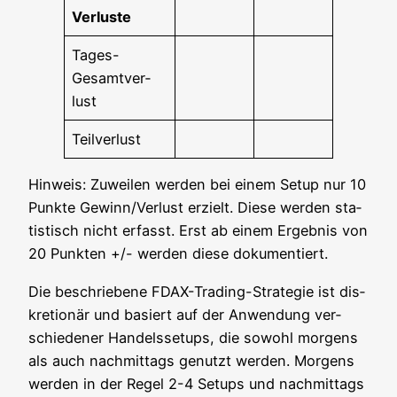
Ver­lus­te
Tages-
Gesamt­ver­
lust
Teil­ver­lust
Hin­weis: Zuwei­len wer­den bei einem Set­up nur 10
Punk­te Gewinn/Verlust erzielt. Die­se wer­den sta­
tis­tisch nicht erfasst. Erst ab einem Ergeb­nis von
20 Punk­ten +/- wer­den die­se dokumentiert.
Die beschrie­be­ne FDAX-Tra­ding-Stra­te­gie ist dis­
kre­tio­när und basiert auf der Anwen­dung ver­
schie­de­ner Han­dels­set­ups, die sowohl mor­gens
als auch nach­mit­tags genutzt wer­den. Mor­gens
wer­den in der Regel 2-4 Set­ups und nach­mit­tags