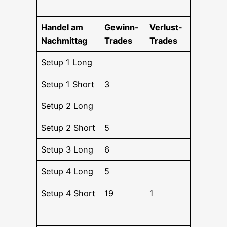
Han­del am
Gewinn-
Ver­lust-
Nachmittag
Trades
Trades
Set­up 1 Long
Set­up 1 Short
3
Set­up 2 Long
Set­up 2 Short
5
Set­up 3 Long
6
Set­up 4 Long
5
Set­up 4 Short
19
1