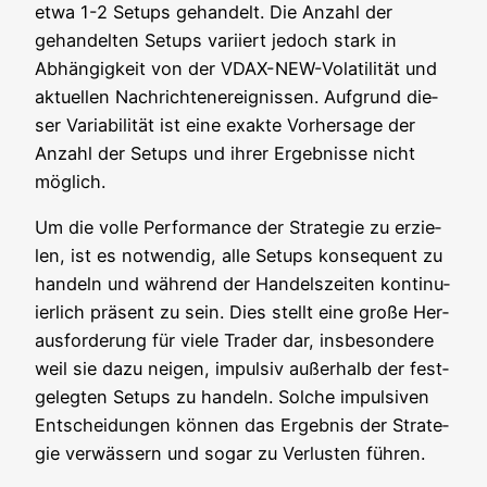
etwa 1-2 Set­ups gehan­delt. Die Anzahl der
gehan­del­ten Set­ups vari­iert jedoch stark in
Abhän­gig­keit von der VDAX-NEW-Vola­ti­li­tät und
aktu­el­len Nach­rich­ten­er­eig­nis­sen. Auf­grund die­
ser Varia­bi­li­tät ist eine exak­te Vor­her­sa­ge der
Anzahl der Set­ups und ihrer Ergeb­nis­se nicht
möglich.
Um die vol­le Per­for­mance der Stra­te­gie zu erzie­
len, ist es not­wen­dig, alle Set­ups kon­se­quent zu
han­deln und wäh­rend der Han­dels­zei­ten kon­ti­nu­
ier­lich prä­sent zu sein. Dies stellt eine gro­ße Her­
aus­for­de­rung für vie­le Trader dar, ins­be­son­de­re
weil sie dazu nei­gen, impul­siv außer­halb der fest­
ge­leg­ten Set­ups zu han­deln. Sol­che impul­si­ven
Ent­schei­dun­gen kön­nen das Ergeb­nis der Stra­te­
gie ver­wäs­sern und sogar zu Ver­lus­ten führen.