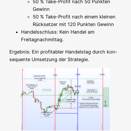
50 % Take-Pro­fit nach 50 Punk­ten
Gewinn
50 % Take-Pro­fit nach einem klei­nen
Rück­set­zer mit 120 Punk­ten Gewinn
Han­dels­schluss: Kein Han­del am
Freitagnachmittag.
Ergeb­nis: Ein pro­fi­ta­bler Han­dels­tag durch kon­
se­quen­te Umset­zung der Strategie.