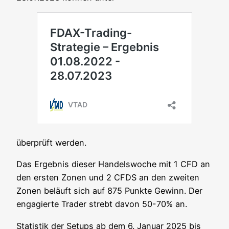
über­prüft werden.
Das Ergeb­nis die­ser Han­dels­wo­che mit 1 CFD an
den ers­ten Zonen und 2 CFDS an den zwei­ten
Zonen beläuft sich auf 875 Punk­te Gewinn. Der
enga­gier­te Trader strebt davon 50-70% an.
Sta­tis­tik der Set­ups ab dem 6. Janu­ar 2025 bis