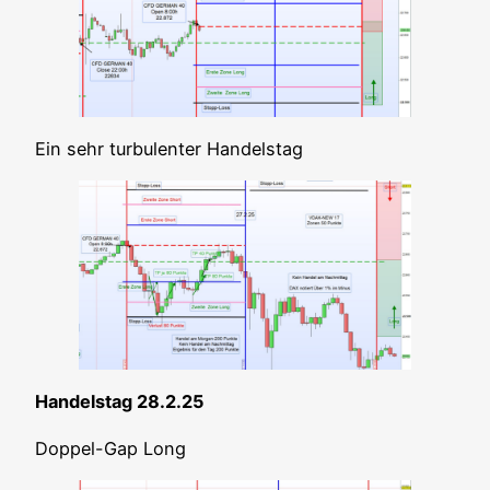
Ein sehr tur­bu­len­ter Handelstag
Han­dels­tag 28.2.25
Dop­pel-Gap Long