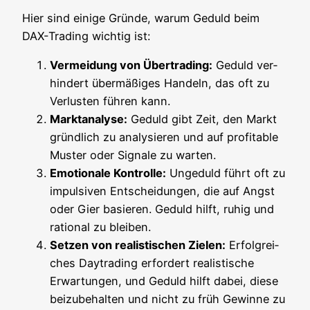
Hier sind eini­ge Grün­de, war­um Geduld beim
DAX-Tra­ding wich­tig ist:
Ver­mei­dung von Über­tra­ding:
Geduld ver­
hin­dert über­mä­ßi­ges Han­deln, das oft zu
Ver­lus­ten füh­ren kann.
Markt­ana­ly­se:
Geduld gibt Zeit, den Markt
gründ­lich zu ana­ly­sie­ren und auf pro­fi­ta­ble
Mus­ter oder Signa­le zu warten.
Emo­tio­na­le Kon­trol­le:
Unge­duld führt oft zu
impul­si­ven Ent­schei­dun­gen, die auf Angst
oder Gier basie­ren. Geduld hilft, ruhig und
ratio­nal zu bleiben.
Set­zen von rea­lis­ti­schen Zie­len:
Erfolg­rei­
ches Day­tra­ding erfor­dert rea­lis­ti­sche
Erwar­tun­gen, und Geduld hilft dabei, die­se
bei­zu­be­hal­ten und nicht zu früh Gewin­ne zu