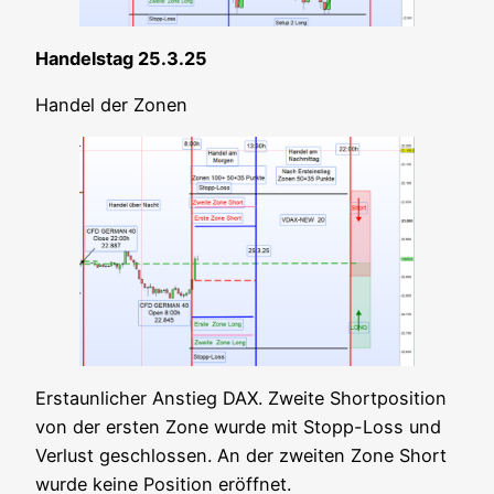
Han­dels­tag 25.3.25
Han­del der Zonen
Erstaun­li­cher Anstieg DAX. Zwei­te Short­po­si­ti­on
von der ers­ten Zone wur­de mit Stopp-Loss und
Ver­lust geschlos­sen. An der zwei­ten Zone Short
wur­de kei­ne Posi­ti­on eröffnet.