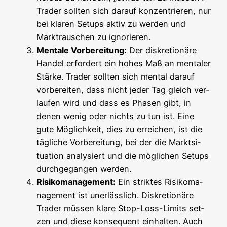
Trader soll­ten sich dar­auf kon­zen­trie­ren, nur
bei kla­ren Set­ups aktiv zu wer­den und
Markt­rau­schen zu ignorieren.
Men­ta­le Vor­be­rei­tung:
Der dis­kre­tio­nä­re
Han­del erfor­dert ein hohes Maß an men­ta­ler
Stär­ke. Trader soll­ten sich men­tal dar­auf
vor­be­rei­ten, dass nicht jeder Tag gleich ver­
lau­fen wird und dass es Pha­sen gibt, in
denen wenig oder nichts zu tun ist. Eine
gute Mög­lich­keit, dies zu errei­chen, ist die
täg­li­che Vor­be­rei­tung, bei der die Markt­si­
tua­ti­on ana­ly­siert und die mög­li­chen Set­ups
durch­ge­gan­gen werden.
Risi­ko­ma­nage­ment:
Ein strik­tes Risi­ko­ma­
nage­ment ist uner­läss­lich. Dis­kre­tio­nä­re
Trader müs­sen kla­re Stop-Loss-Limits set­
zen und die­se kon­se­quent ein­hal­ten. Auch