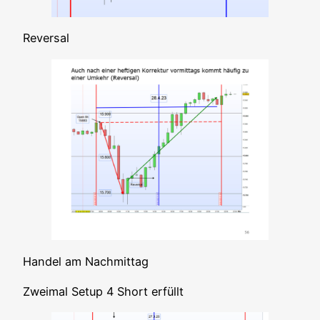
Rever­sal
Han­del am Nachmittag
Zwei­mal Set­up 4 Short erfüllt