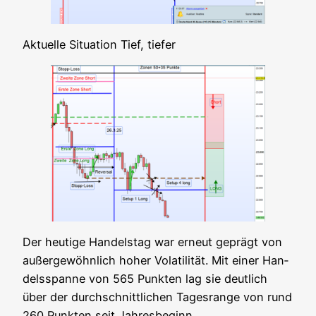
Aktu­el­le Situa­ti­on Tief, tiefer
Der heu­ti­ge Han­dels­tag war erneut geprägt von
außer­ge­wöhn­lich hoher Vola­ti­li­tät. Mit einer Han­
dels­span­ne von 565 Punk­ten lag sie deut­lich
über der durch­schnitt­li­chen Tages­ran­ge von rund
260 Punk­ten seit Jahresbeginn.