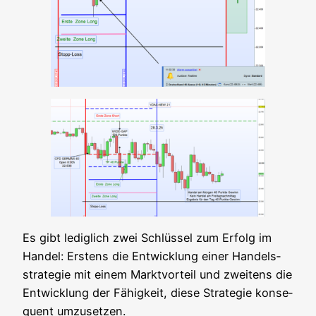
Es gibt ledig­lich zwei Schlüs­sel zum Erfolg im
Han­del: Ers­tens die Ent­wick­lung einer Han­dels­
stra­te­gie mit einem Markt­vor­teil und zwei­tens die
Ent­wick­lung der Fähig­keit, die­se Stra­te­gie kon­se­
quent umzusetzen.