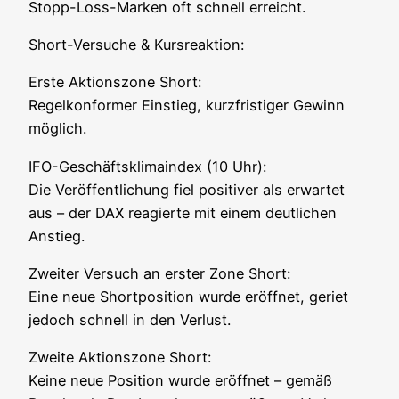
Stopp-Loss-Mar­ken oft schnell erreicht.
Short-Ver­su­che & Kursreaktion:
Ers­te Akti­ons­zo­ne Short:
Regel­kon­for­mer Ein­stieg, kurz­fris­ti­ger Gewinn
möglich.
IFO-Geschäfts­kli­ma­in­dex (10 Uhr):
Die Ver­öf­fent­li­chung fiel posi­ti­ver als erwar­tet
aus – der DAX reagier­te mit einem deut­li­chen
Anstieg.
Zwei­ter Ver­such an ers­ter Zone Short:
Eine neue Short­po­si­ti­on wur­de eröff­net, geriet
jedoch schnell in den Verlust.
Zwei­te Akti­ons­zo­ne Short:
Kei­ne neue Posi­ti­on wur­de eröff­net – gemäß