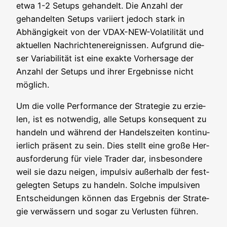
etwa 1-2 Set­ups gehan­delt. Die Anzahl der
gehan­del­ten Set­ups vari­iert jedoch stark in
Abhän­gig­keit von der VDAX-NEW-Vola­ti­li­tät und
aktu­el­len Nach­rich­ten­er­eig­nis­sen. Auf­grund die­
ser Varia­bi­li­tät ist eine exak­te Vor­her­sa­ge der
Anzahl der Set­ups und ihrer Ergeb­nis­se nicht
möglich.
Um die vol­le Per­for­mance der Stra­te­gie zu erzie­
len, ist es not­wen­dig, alle Set­ups kon­se­quent zu
han­deln und wäh­rend der Han­dels­zei­ten kon­ti­nu­
ier­lich prä­sent zu sein. Dies stellt eine gro­ße Her­
aus­for­de­rung für vie­le Trader dar, ins­be­son­de­re
weil sie dazu nei­gen, impul­siv außer­halb der fest­
ge­leg­ten Set­ups zu han­deln. Sol­che impul­si­ven
Ent­schei­dun­gen kön­nen das Ergeb­nis der Stra­te­
gie ver­wäs­sern und sogar zu Ver­lus­ten führen.