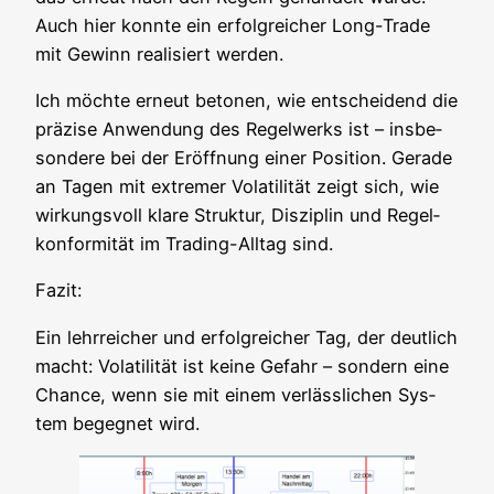
Auch hier konn­te ein erfolg­rei­cher Long-Trade
mit Gewinn rea­li­siert werden.
Ich möch­te erneut beto­nen, wie ent­schei­dend die
prä­zi­se Anwen­dung des Regel­werks ist – ins­be­
son­de­re bei der Eröff­nung einer Posi­ti­on. Gera­de
an Tagen mit extre­mer Vola­ti­li­tät zeigt sich, wie
wir­kungs­voll kla­re Struk­tur, Dis­zi­plin und Regel­
kon­for­mi­tät im Tra­ding-All­tag sind.
Fazit:
Ein lehr­rei­cher und erfolg­rei­cher Tag, der deut­lich
macht: Vola­ti­li­tät ist kei­ne Gefahr – son­dern eine
Chan­ce, wenn sie mit einem ver­läss­li­chen Sys­
tem begeg­net wird.