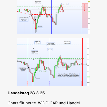
Han­dels­tag 28.3.25
Chart für heu­te. WIDE-GAP und Han­del