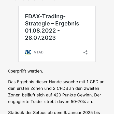
über­prüft werden.
Das Ergeb­nis die­ser Han­dels­wo­che mit 1 CFD an
den ers­ten Zonen und 2 CFDS an den zwei­ten
Zonen beläuft sich auf 420 Punk­te Gewinn. Der
enga­gier­te Trader strebt davon 50-70% an.
Sta­tis­tik der Set­ups ab dem 6. Janu­ar 2025 bis