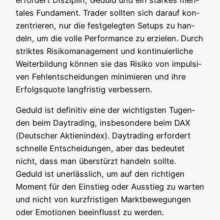
ta­les Fun­da­ment. Trader soll­ten sich dar­auf kon­
zen­trie­ren, nur die fest­ge­leg­ten Set­ups zu han­
deln, um die vol­le Per­for­mance zu erzie­len. Durch
strik­tes Risi­ko­ma­nage­ment und kon­ti­nu­ier­li­che
Wei­ter­bil­dung kön­nen sie das Risi­ko von impul­si­
ven Fehl­ent­schei­dun­gen mini­mie­ren und ihre
Erfolgs­quo­te lang­fris­tig verbessern.
Geduld ist defi­ni­tiv eine der wich­tigs­ten Tugen­
den beim Day­tra­ding, ins­be­son­de­re beim DAX
(Deut­scher Akti­en­in­dex). Day­tra­ding erfor­dert
schnel­le Ent­schei­dun­gen, aber das bedeu­tet
nicht, dass man über­stürzt han­deln soll­te.
Geduld ist uner­läss­lich, um auf den rich­ti­gen
Moment für den Ein­stieg oder Aus­stieg zu war­ten
und nicht von kurz­fris­ti­gen Markt­be­we­gun­gen
oder Emo­tio­nen beein­flusst zu werden.