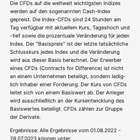
Die CFDs auf die welt­weit wich­tigs­ten Indi­zes
wer­den auf den soge­nann­ten Cash-Index
gepreist. Die Index-CFDs sind 24 Stun­den am
Tag ver­füg­bar mit aktu­el­lem Kurs, Tages­hoch und
-tief sowie die pro­zen­tua­le Ver­än­de­rung für jeden
Index. Der "Basis­preis" ist der letz­te tat­säch­li­che
Schluss­kurs jedes Index und die Ver­än­de­rung
wird aus die­ser Basis berech­net. Der Erwer­ber
eines CFDs (Con­tracts for Dif­fe­rence) ist nicht
an einem Unter­neh­men betei­ligt, son­dern ledig­
lich Inha­ber einer For­de­rung. Der Kurs von CFDs
lei­tet sich von einem Basis­wert ab. Der Anle­ger
wird aus­schließ­lich an der Kurs­ent­wick­lung des
Basis­wer­tes betei­ligt. CFDs zäh­len zur Grup­pe
der Derivate.
Ergeb­nis­se: Alle Ergeb­nis­se vom 01.08.2022 -
28.07.2023 kön­nen unter