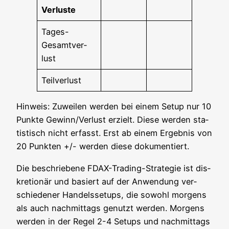
Ver­lus­te
Tages-
Gesamt­ver­
lust
Teil­ver­lust
Hin­weis: Zuwei­len wer­den bei einem Set­up nur 10
Punk­te Gewinn/Verlust erzielt. Die­se wer­den sta­
tis­tisch nicht erfasst. Erst ab einem Ergeb­nis von
20 Punk­ten +/- wer­den die­se dokumentiert.
Die beschrie­be­ne FDAX-Tra­ding-Stra­te­gie ist dis­
kre­tio­när und basiert auf der Anwen­dung ver­
schie­de­ner Han­dels­set­ups, die sowohl mor­gens
als auch nach­mit­tags genutzt wer­den. Mor­gens
wer­den in der Regel 2-4 Set­ups und nach­mit­tags