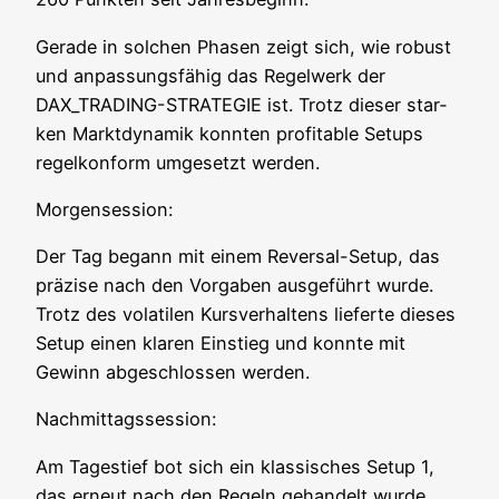
Gera­de in sol­chen Pha­sen zeigt sich, wie robust
und anpas­sungs­fä­hig das Regel­werk der
DAX_TRADING-STRATEGIE ist. Trotz die­ser star­
ken Markt­dy­na­mik konn­ten pro­fi­ta­ble Set­ups
regel­kon­form umge­setzt werden.
Mor­gen­ses­si­on:
Der Tag begann mit einem Rever­sal-Set­up, das
prä­zi­se nach den Vor­ga­ben aus­ge­führt wur­de.
Trotz des vola­ti­len Kurs­ver­hal­tens lie­fer­te die­ses
Set­up einen kla­ren Ein­stieg und konn­te mit
Gewinn abge­schlos­sen werden.
Nach­mit­tags­ses­si­on:
Am Tages­tief bot sich ein klas­si­sches Set­up 1,
das erneut nach den Regeln gehan­delt wur­de.