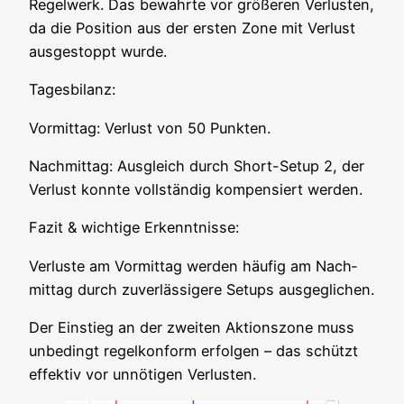
Regel­werk. Das bewahr­te vor grö­ße­ren Ver­lus­ten,
da die Posi­ti­on aus der ers­ten Zone mit Ver­lust
aus­ge­stoppt wurde.
Tages­bi­lanz:
Vor­mit­tag: Ver­lust von 50 Punkten.
Nach­mit­tag: Aus­gleich durch Short-Set­up 2, der
Ver­lust konn­te voll­stän­dig kom­pen­siert werden.
Fazit & wich­ti­ge Erkenntnisse:
Ver­lus­te am Vor­mit­tag wer­den häu­fig am Nach­
mit­tag durch zuver­läs­si­ge­re Set­ups ausgeglichen.
Der Ein­stieg an der zwei­ten Akti­ons­zo­ne muss
unbe­dingt regel­kon­form erfol­gen – das schützt
effek­tiv vor unnö­ti­gen Verlusten.