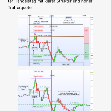
ter Han­dels­tag mit kla­rer Struk­tur und hoher
Trefferquote.