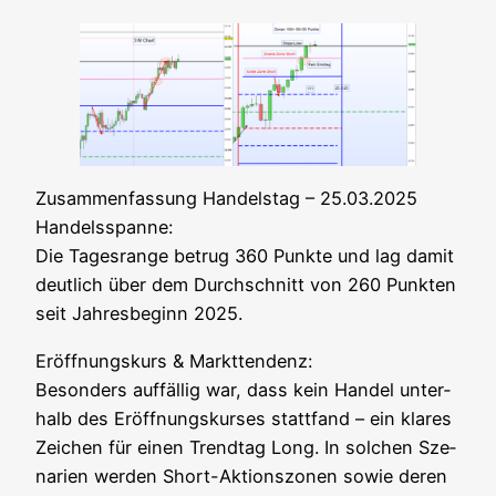
Zusam­men­fas­sung Han­dels­tag – 25.03.2025
Han­dels­span­ne:
Die Tages­ran­ge betrug 360 Punk­te und lag damit
deut­lich über dem Durch­schnitt von 260 Punk­ten
seit Jah­res­be­ginn 2025.
Eröff­nungs­kurs & Markt­ten­denz:
Beson­ders auf­fäl­lig war, dass kein Han­del unter­
halb des Eröff­nungs­kur­ses statt­fand – ein kla­res
Zei­chen für einen Trend­tag Long. In sol­chen Sze­
na­ri­en wer­den Short-Akti­ons­zo­nen sowie deren