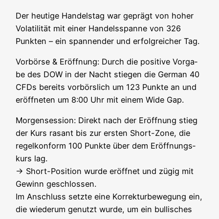
Der heu­ti­ge Han­dels­tag war geprägt von hoher
Vola­ti­li­tät mit einer Han­dels­span­ne von 326
Punk­ten – ein span­nen­der und erfolg­rei­cher Tag.
Vor­bör­se & Eröff­nung: Durch die posi­ti­ve Vor­ga­
be des DOW in der Nacht stie­gen die Ger­man 40
CFDs bereits vor­börs­lich um 123 Punk­te an und
eröff­ne­ten um 8:00 Uhr mit einem Wide Gap.
Mor­gen­ses­si­on: Direkt nach der Eröff­nung stieg
der Kurs rasant bis zur ers­ten Short-Zone, die
regel­kon­form 100 Punk­te über dem Eröff­nungs­
kurs lag.
→ Short-Posi­ti­on wur­de eröff­net und zügig mit
Gewinn geschlos­sen.
Im Anschluss setz­te eine Kor­rek­tur­be­we­gung ein,
die wie­der­um genutzt wur­de, um ein bul­li­sches