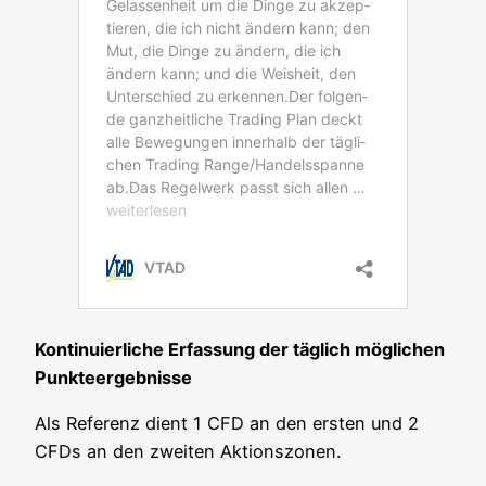
Kon­ti­nu­ier­li­che Erfas­sung der täg­lich mög­li­chen
Punkteergebnisse
Als Refe­renz dient 1 CFD an den ers­ten und 2
CFDs an den zwei­ten Aktionszonen.