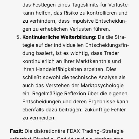
das Fest­le­gen eines Tages­li­mits für Ver­lus­te
kann hel­fen, das Risi­ko zu kon­trol­lie­ren und
zu ver­hin­dern, dass impul­si­ve Ent­schei­dun­
gen zu erheb­li­chen Ver­lus­ten führen.
Kon­ti­nu­ier­li­che Wei­ter­bil­dung:
Da die Stra­
te­gie auf der indi­vi­du­el­len Ent­schei­dungs­fin­
dung basiert, ist es wich­tig, dass Trader
kon­ti­nu­ier­lich an ihrer Markt­kennt­nis und
ihren Han­dels­fä­hig­kei­ten arbei­ten. Dies
schließt sowohl die tech­ni­sche Ana­ly­se als
auch das Ver­ste­hen der Markt­psy­cho­lo­gie
ein. Regel­mä­ßi­ge Refle­xi­on über die eige­nen
Ent­schei­dun­gen und deren Ergeb­nis­se kann
eben­falls dazu bei­tra­gen, zukünf­ti­ge Feh­ler
zu vermeiden.
Fazit:
Die dis­kre­tio­nä­re FDAX-Tra­ding-Stra­te­gie
erfor­dert Dis­zi­plin, Geduld und ein star­kes men­