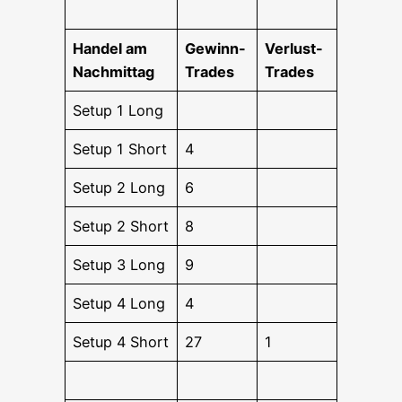
Han­del am
Gewinn-
Ver­lust-
Nachmittag
Trades
Trades
Set­up 1 Long
Set­up 1 Short
4
Set­up 2 Long
6
Set­up 2 Short
8
Set­up 3 Long
9
Set­up 4 Long
4
Set­up 4 Short
27
1