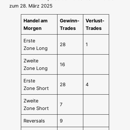
zum 28. März 2025
Han­del am
Gewinn-
Ver­lust-
Morgen
Trades
Trades
Ers­te
28
1
Zone Long
Zwei­te
16
Zone Long
Ers­te
28
4
Zone Short
Zwei­te
7
Zone Short
Rever­sals
9