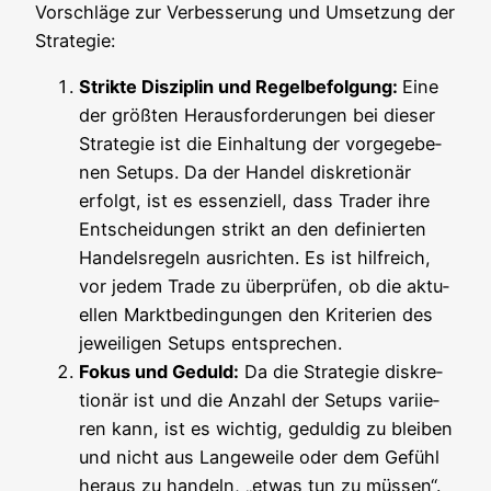
Vor­schlä­ge zur Ver­bes­se­rung und Umset­zung der
Strategie:
Strik­te Dis­zi­plin und Regel­be­fol­gung:
Eine
der größ­ten Her­aus­for­de­run­gen bei die­ser
Stra­te­gie ist die Ein­hal­tung der vor­ge­ge­be­
nen Set­ups. Da der Han­del dis­kre­tio­när
erfolgt, ist es essen­zi­ell, dass Trader ihre
Ent­schei­dun­gen strikt an den defi­nier­ten
Han­dels­re­geln aus­rich­ten. Es ist hilf­reich,
vor jedem Trade zu über­prü­fen, ob die aktu­
el­len Markt­be­din­gun­gen den Kri­te­ri­en des
jewei­li­gen Set­ups entsprechen.
Fokus und Geduld:
Da die Stra­te­gie dis­kre­
tio­när ist und die Anzahl der Set­ups vari­ie­
ren kann, ist es wich­tig, gedul­dig zu blei­ben
und nicht aus Lan­ge­wei­le oder dem Gefühl
her­aus zu han­deln, „etwas tun zu müs­sen“.