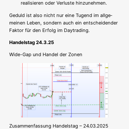
rea­li­sie­ren oder Ver­lus­te hinzunehmen.
Geduld ist also nicht nur eine Tugend im all­ge­
mei­nen Leben, son­dern auch ein ent­schei­den­der
Fak­tor für den Erfolg im Daytrading.
Han­dels­tag 24.3.25
Wide-Gap und Han­del der Zonen
Zusam­men­fas­sung Han­dels­tag – 24.03.2025