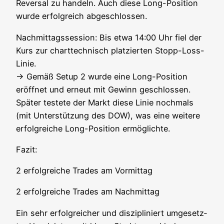
Rever­sal zu han­deln. Auch die­se Long-Posi­ti­on
wur­de erfolg­reich abgeschlossen.
Nach­mit­tags­ses­si­on: Bis etwa 14:00 Uhr fiel der
Kurs zur chart­tech­nisch plat­zier­ten Stopp-Loss-
Linie.
→ Gemäß Set­up 2 wur­de eine Long-Posi­ti­on
eröff­net und erneut mit Gewinn geschlos­sen.
Spä­ter tes­te­te der Markt die­se Linie noch­mals
(mit Unter­stüt­zung des DOW), was eine wei­te­re
erfolg­rei­che Long-Posi­ti­on ermöglichte.
Fazit:
2 erfolg­rei­che Trades am Vormittag
2 erfolg­rei­che Trades am Nachmittag
Ein sehr erfolg­rei­cher und dis­zi­pli­niert umge­setz­