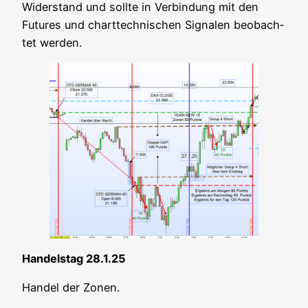
Wider­stand und soll­te in Ver­bin­dung mit den
Futures und chart­tech­ni­schen Signa­len beob­ach­
tet werden.
Han­dels­tag 28.1.25
Han­del der Zonen.