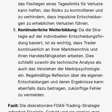
das Fest­le­gen eines Tages­li­mits für Ver­lus­te
kann hel­fen, das Risi­ko zu kon­trol­lie­ren und
zu ver­hin­dern, dass impul­si­ve Ent­schei­dun­
gen zu erheb­li­chen Ver­lus­ten führen.
Kon­ti­nu­ier­li­che Wei­ter­bil­dung:
Da die Stra­
te­gie auf der indi­vi­du­el­len Ent­schei­dungs­fin­
dung basiert, ist es wich­tig, dass Trader
kon­ti­nu­ier­lich an ihrer Markt­kennt­nis und
ihren Han­dels­fä­hig­kei­ten arbei­ten. Dies
schließt sowohl die tech­ni­sche Ana­ly­se als
auch das Ver­ste­hen der Markt­psy­cho­lo­gie
ein. Regel­mä­ßi­ge Refle­xi­on über die eige­nen
Ent­schei­dun­gen und deren Ergeb­nis­se kann
eben­falls dazu bei­tra­gen, zukünf­ti­ge Feh­ler
zu vermeiden.
Fazit:
Die dis­kre­tio­nä­re FDAX-Tra­ding-Stra­te­gie
erfor­dert Dis­zi­plin, Geduld und ein star­kes men­