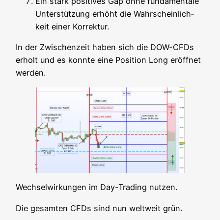
Ein stark posi­ti­ves Gap ohne fun­da­men­ta­le
Unter­stüt­zung erhöht die Wahr­schein­lich­
keit einer Korrektur.
In der Zwi­schen­zeit haben sich die DOW-CFDs
erholt und es konn­te eine Posi­ti­on Long eröff­net
werden.
Wech­sel­wir­kun­gen im Day-Tra­ding nutzen.
Die gesam­ten CFDs sind nun welt­weit grün.