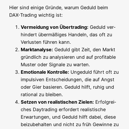
Hier sind eini­ge Grün­de, war­um Geduld beim
DAX-Tra­ding wich­tig ist:
Ver­mei­dung von Über­tra­ding:
Geduld ver­
hin­dert über­mä­ßi­ges Han­deln, das oft zu
Ver­lus­ten füh­ren kann.
Markt­ana­ly­se:
Geduld gibt Zeit, den Markt
gründ­lich zu ana­ly­sie­ren und auf pro­fi­ta­ble
Mus­ter oder Signa­le zu warten.
Emo­tio­na­le Kon­trol­le:
Unge­duld führt oft zu
impul­si­ven Ent­schei­dun­gen, die auf Angst
oder Gier basie­ren. Geduld hilft, ruhig und
ratio­nal zu bleiben.
Set­zen von rea­lis­ti­schen Zie­len:
Erfolg­rei­
ches Day­tra­ding erfor­dert rea­lis­ti­sche
Erwar­tun­gen, und Geduld hilft dabei, die­se
bei­zu­be­hal­ten und nicht zu früh Gewin­ne zu