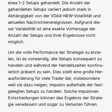
etwa 1-2 Set­ups gehan­delt. Die Anzahl der
gehan­del­ten Set­ups vari­iert jedoch stark in
Abhän­gig­keit von der VDAX-NEW-Vola­ti­li­tät und
aktu­el­len Nach­rich­ten­er­eig­nis­sen. Auf­grund die­
ser Varia­bi­li­tät ist eine exak­te Vor­her­sa­ge der
Anzahl der Set­ups und ihrer Ergeb­nis­se nicht
möglich.
Um die vol­le Per­for­mance der Stra­te­gie zu erzie­
len, ist es not­wen­dig, alle Set­ups kon­se­quent zu
han­deln und wäh­rend der Han­dels­zei­ten kon­ti­nu­
ier­lich prä­sent zu sein. Dies stellt eine gro­ße Her­
aus­for­de­rung für vie­le Trader dar, ins­be­son­de­re
weil sie dazu nei­gen, impul­siv außer­halb der fest­
ge­leg­ten Set­ups zu han­deln. Sol­che impul­si­ven
Ent­schei­dun­gen kön­nen das Ergeb­nis der Stra­te­
gie ver­wäs­sern und sogar zu Ver­lus­ten führen.