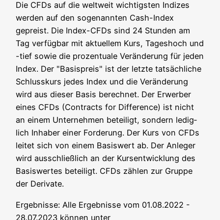
Die CFDs auf die welt­weit wich­tigs­ten Indi­zes
wer­den auf den soge­nann­ten Cash-Index
gepreist. Die Index-CFDs sind 24 Stun­den am
Tag ver­füg­bar mit aktu­el­lem Kurs, Tages­hoch und
-tief sowie die pro­zen­tua­le Ver­än­de­rung für jeden
Index. Der "Basis­preis" ist der letz­te tat­säch­li­che
Schluss­kurs jedes Index und die Ver­än­de­rung
wird aus die­ser Basis berech­net. Der Erwer­ber
eines CFDs (Con­tracts for Dif­fe­rence) ist nicht
an einem Unter­neh­men betei­ligt, son­dern ledig­
lich Inha­ber einer For­de­rung. Der Kurs von CFDs
lei­tet sich von einem Basis­wert ab. Der Anle­ger
wird aus­schließ­lich an der Kurs­ent­wick­lung des
Basis­wer­tes betei­ligt. CFDs zäh­len zur Grup­pe
der Derivate.
Ergeb­nis­se: Alle Ergeb­nis­se vom 01.08.2022 -
28.07.2023 kön­nen unter