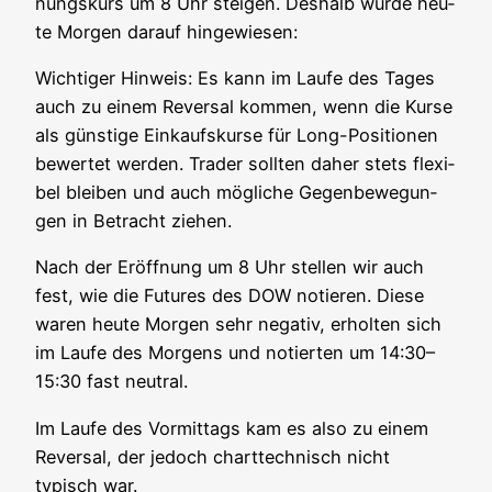
nungs­kurs um 8 Uhr stei­gen. Des­halb wur­de heu­
te Mor­gen dar­auf hingewiesen:
Wich­ti­ger Hin­weis: Es kann im Lau­fe des Tages
auch zu einem Rever­sal kom­men, wenn die Kur­se
als güns­ti­ge Ein­kaufs­kur­se für Long-Posi­tio­nen
bewer­tet wer­den. Trader soll­ten daher stets fle­xi­
bel blei­ben und auch mög­li­che Gegen­be­we­gun­
gen in Betracht ziehen.
Nach der Eröff­nung um 8 Uhr stel­len wir auch
fest, wie die Futures des DOW notie­ren. Die­se
waren heu­te Mor­gen sehr nega­tiv, erhol­ten sich
im Lau­fe des Mor­gens und notier­ten um 14:30–
15:30 fast neutral.
Im Lau­fe des Vor­mit­tags kam es also zu einem
Rever­sal, der jedoch chart­tech­nisch nicht
typisch war.