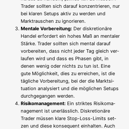
Trader soll­ten sich dar­auf kon­zen­trie­ren, nur
bei kla­ren Set­ups aktiv zu wer­den und
Markt­rau­schen zu ignorieren.
Men­ta­le Vor­be­rei­tung:
Der dis­kre­tio­nä­re
Han­del erfor­dert ein hohes Maß an men­ta­ler
Stär­ke. Trader soll­ten sich men­tal dar­auf
vor­be­rei­ten, dass nicht jeder Tag gleich ver­
lau­fen wird und dass es Pha­sen gibt, in
denen wenig oder nichts zu tun ist. Eine
gute Mög­lich­keit, dies zu errei­chen, ist die
täg­li­che Vor­be­rei­tung, bei der die Markt­si­
tua­ti­on ana­ly­siert und die mög­li­chen Set­ups
durch­ge­gan­gen werden.
Risi­ko­ma­nage­ment:
Ein strik­tes Risi­ko­ma­
nage­ment ist uner­läss­lich. Dis­kre­tio­nä­re
Trader müs­sen kla­re Stop-Loss-Limits set­
zen und die­se kon­se­quent ein­hal­ten. Auch