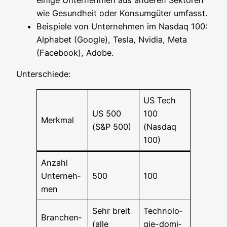
eini­ge Unter­neh­men aus ande­ren Sek­to­ren
wie Gesund­heit oder Kon­sum­gü­ter umfasst.
Bei­spie­le von Unter­neh­men im Nasdaq 100:
Alpha­bet (Goog­le), Tes­la, Nvi­dia, Meta
(Face­book), Adobe.
Unter­schie­de:
US Tech
US 500
100
Merk­mal
(S&P 500)
(Nasdaq
100)
Anzahl
Unter­neh­
500
100
men
Sehr breit
Tech­no­lo­
Bran­chen­
(alle
gie-domi­