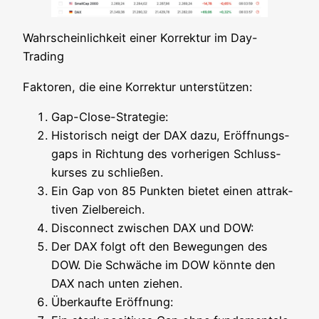
Wahr­schein­lich­keit einer Kor­rek­tur im Day-
Trading
Fak­to­ren, die eine Kor­rek­tur unterstützen:
Gap-Clo­se-Stra­te­gie:
His­to­risch neigt der DAX dazu, Eröff­nungs­
gaps in Rich­tung des vor­he­ri­gen Schluss­
kur­ses zu schließen.
Ein Gap von 85 Punk­ten bie­tet einen attrak­
ti­ven Zielbereich.
Dis­con­nect zwi­schen DAX und DOW:
Der DAX folgt oft den Bewe­gun­gen des
DOW. Die Schwä­che im DOW könn­te den
DAX nach unten ziehen.
Über­kauf­te Eröffnung: