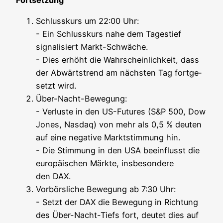
Fortsetzung
Schluss­kurs um 22:00 Uhr:
- Ein Schluss­kurs nahe dem Tages­tief
signa­li­siert Markt-Schwä­che.
- Dies erhöht die Wahr­schein­lich­keit, dass
der Abwärts­trend am nächs­ten Tag fort­ge­
setzt wird.
Über-Nacht-Bewe­gung:
- Ver­lus­te in den US-Futures (S&P 500, Dow
Jones, Nasdaq) von mehr als 0,5 % deu­ten
auf eine nega­ti­ve Markt­stim­mung hin.
- Die Stim­mung in den USA beein­flusst die
euro­päi­schen Märk­te, ins­be­son­de­re
den DAX.
Vor­börs­li­che Bewe­gung ab 7:30 Uhr:
- Setzt der DAX die Bewe­gung in Rich­tung
des Über-Nacht-Tiefs fort, deu­tet dies auf