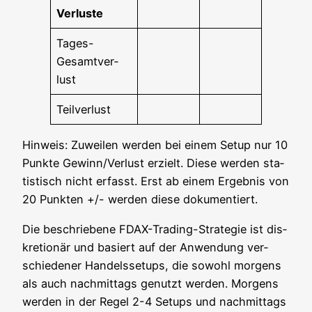
Ver­lus­te
Tages-
Gesamt­ver­
lust
Teil­ver­lust
Hin­weis: Zuwei­len wer­den bei einem Set­up nur 10
Punk­te Gewinn/Verlust erzielt. Die­se wer­den sta­
tis­tisch nicht erfasst. Erst ab einem Ergeb­nis von
20 Punk­ten +/- wer­den die­se dokumentiert.
Die beschrie­be­ne FDAX-Tra­ding-Stra­te­gie ist dis­
kre­tio­när und basiert auf der Anwen­dung ver­
schie­de­ner Han­dels­set­ups, die sowohl mor­gens
als auch nach­mit­tags genutzt wer­den. Mor­gens
wer­den in der Regel 2-4 Set­ups und nach­mit­tags