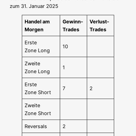
zum 31. Janu­ar 2025
Han­del am
Gewinn-
Ver­lust-
Morgen
Trades
Trades
Ers­te
10
Zone Long
Zwei­te
1
Zone Long
Ers­te
7
2
Zone Short
Zwei­te
Zone Short
Rever­sals
2