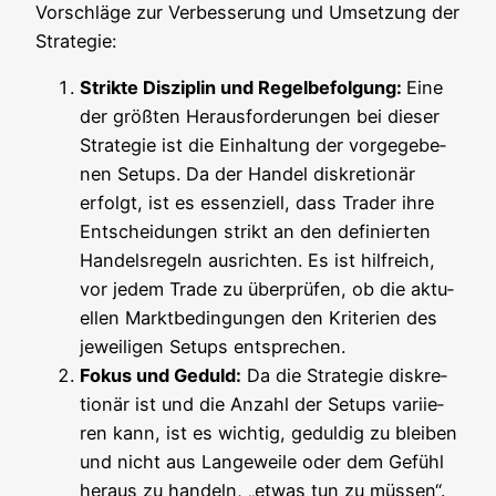
Vor­schlä­ge zur Ver­bes­se­rung und Umset­zung der
Strategie:
Strik­te Dis­zi­plin und Regel­be­fol­gung:
Eine
der größ­ten Her­aus­for­de­run­gen bei die­ser
Stra­te­gie ist die Ein­hal­tung der vor­ge­ge­be­
nen Set­ups. Da der Han­del dis­kre­tio­när
erfolgt, ist es essen­zi­ell, dass Trader ihre
Ent­schei­dun­gen strikt an den defi­nier­ten
Han­dels­re­geln aus­rich­ten. Es ist hilf­reich,
vor jedem Trade zu über­prü­fen, ob die aktu­
el­len Markt­be­din­gun­gen den Kri­te­ri­en des
jewei­li­gen Set­ups entsprechen.
Fokus und Geduld:
Da die Stra­te­gie dis­kre­
tio­när ist und die Anzahl der Set­ups vari­ie­
ren kann, ist es wich­tig, gedul­dig zu blei­ben
und nicht aus Lan­ge­wei­le oder dem Gefühl
her­aus zu han­deln, „etwas tun zu müs­sen“.