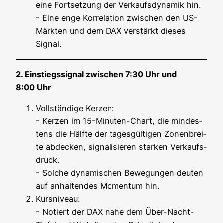
eine Fort­set­zung der Ver­kaufs­dy­na­mik hin.
- Eine enge Kor­re­la­ti­on zwi­schen den US-
Märk­ten und dem DAX ver­stärkt die­ses
Signal.
2. Ein­stiegs­si­gnal zwi­schen 7:30 Uhr und
8:00 Uhr
Voll­stän­di­ge Ker­zen:
- Ker­zen im 15-Minu­ten-Chart, die min­des­
tens die Hälf­te der tages­gül­ti­gen Zonen­brei­
te abde­cken, signa­li­sie­ren star­ken Ver­kaufs­
druck.
- Sol­che dyna­mi­schen Bewe­gun­gen deu­ten
auf anhal­ten­des Momen­tum hin.
Kurs­ni­veau:
- Notiert der DAX nahe dem Über-Nacht-