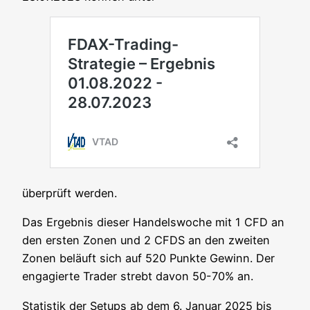
über­prüft werden.
Das Ergeb­nis die­ser Han­dels­wo­che mit 1 CFD an
den ers­ten Zonen und 2 CFDS an den zwei­ten
Zonen beläuft sich auf 520 Punk­te Gewinn. Der
enga­gier­te Trader strebt davon 50-70% an.
Sta­tis­tik der Set­ups ab dem 6. Janu­ar 2025 bis