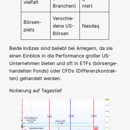
viel­falt
Branchen)
niert
Ver­schie­
Bör­sen­
de­ne US-
Nasdaq
platz
Börsen
Bei­de Indi­zes sind beliebt bei Anle­gern, da sie
einen Ein­blick in die Per­for­mance gro­ßer US-
Unter­neh­men bie­ten und oft in ETFs (bör­sen­ge­
han­del­ten Fonds) oder CFDs (Dif­fe­renz­kon­trak­
ten) gehan­delt werden.
Notie­rung auf Tagestief