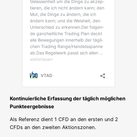
Kon­ti­nu­ier­li­che Erfas­sung der täg­lich mög­li­chen
Punkteergebnisse
Als Refe­renz dient 1 CFD an den ers­ten und 2
CFDs an den zwei­ten Aktionszonen.