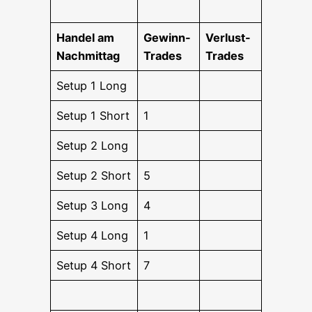
Han­del am
Gewinn-
Ver­lust-
Nachmittag
Trades
Trades
Set­up 1 Long
Set­up 1 Short
1
Set­up 2 Long
Set­up 2 Short
5
Set­up 3 Long
4
Set­up 4 Long
1
Set­up 4 Short
7