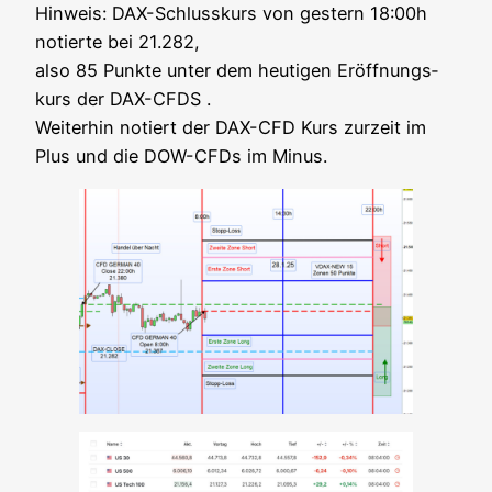
Hin­weis: DAX-Schluss­kurs von ges­tern 18:00h
notier­te bei 21.282,
also 85 Punk­te unter dem heu­ti­gen Eröff­nungs­
kurs der DAX-CFDS .
Wei­ter­hin notiert der DAX-CFD Kurs zur­zeit im
Plus und die DOW-CFDs im Minus.