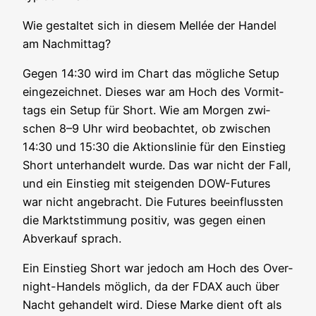
Wie gestal­tet sich in die­sem Mel­lée der Han­del
am Nachmittag?
Gegen 14:30 wird im Chart das mög­li­che Set­up
ein­ge­zeich­net. Die­ses war am Hoch des Vor­mit­
tags ein Set­up für Short. Wie am Mor­gen zwi­
schen 8–9 Uhr wird beob­ach­tet, ob zwi­schen
14:30 und 15:30 die Akti­ons­li­nie für den Ein­stieg
Short unter­han­delt wur­de. Das war nicht der Fall,
und ein Ein­stieg mit stei­gen­den DOW-Futures
war nicht ange­bracht. Die Futures beein­fluss­ten
die Markt­stim­mung posi­tiv, was gegen einen
Abver­kauf sprach.
Ein Ein­stieg Short war jedoch am Hoch des Over­
night-Han­dels mög­lich, da der FDAX auch über
Nacht gehan­delt wird. Die­se Mar­ke dient oft als