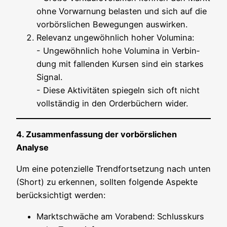
ohne Vor­war­nung belas­ten und sich auf die
vor­börs­li­chen Bewe­gun­gen auswirken.
Rele­vanz unge­wöhn­lich hoher Volu­mi­na:
- Unge­wöhn­lich hohe Volu­mi­na in Ver­bin­
dung mit fal­len­den Kur­sen sind ein star­kes
Signal.
- Die­se Akti­vi­tä­ten spie­geln sich oft nicht
voll­stän­dig in den Order­bü­chern wider.
4. Zusam­men­fas­sung der vor­börs­li­chen
Analyse
Um eine poten­zi­el­le Trend­fort­set­zung nach unten
(Short) zu erken­nen, soll­ten fol­gen­de Aspek­te
berück­sich­tigt werden:
Markt­schwä­che am Vor­abend: Schluss­kurs