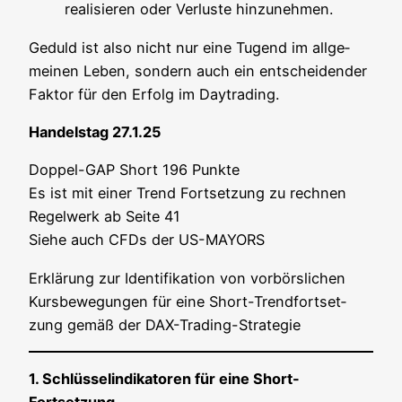
rea­li­sie­ren oder Ver­lus­te hinzunehmen.
Geduld ist also nicht nur eine Tugend im all­ge­
mei­nen Leben, son­dern auch ein ent­schei­den­der
Fak­tor für den Erfolg im Daytrading.
Han­dels­tag 27.1.25
Dop­pel-GAP Short 196 Punk­te
Es ist mit einer Trend Fort­set­zung zu rech­nen
Regel­werk ab Sei­te 41
Sie­he auch CFDs der US-MAYORS
Erklä­rung zur Iden­ti­fi­ka­ti­on von vor­börs­li­chen
Kurs­be­we­gun­gen für eine Short-Trend­fort­set­
zung gemäß der DAX-Trading-Strategie
1. Schlüs­sel­in­di­ka­to­ren für eine Short-