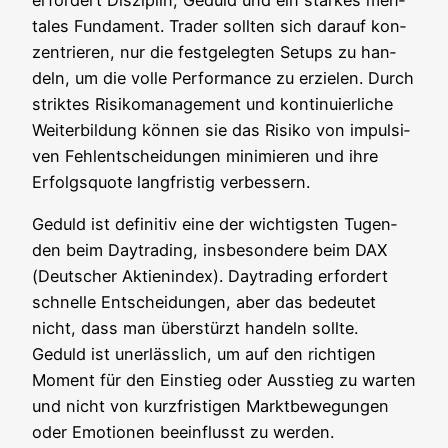
ta­les Fun­da­ment. Trader soll­ten sich dar­auf kon­
zen­trie­ren, nur die fest­ge­leg­ten Set­ups zu han­
deln, um die vol­le Per­for­mance zu erzie­len. Durch
strik­tes Risi­ko­ma­nage­ment und kon­ti­nu­ier­li­che
Wei­ter­bil­dung kön­nen sie das Risi­ko von impul­si­
ven Fehl­ent­schei­dun­gen mini­mie­ren und ihre
Erfolgs­quo­te lang­fris­tig verbessern.
Geduld ist defi­ni­tiv eine der wich­tigs­ten Tugen­
den beim Day­tra­ding, ins­be­son­de­re beim DAX
(Deut­scher Akti­en­in­dex). Day­tra­ding erfor­dert
schnel­le Ent­schei­dun­gen, aber das bedeu­tet
nicht, dass man über­stürzt han­deln soll­te.
Geduld ist uner­läss­lich, um auf den rich­ti­gen
Moment für den Ein­stieg oder Aus­stieg zu war­ten
und nicht von kurz­fris­ti­gen Markt­be­we­gun­gen
oder Emo­tio­nen beein­flusst zu werden.