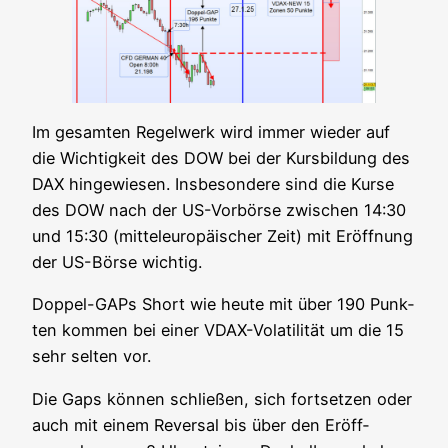
Im gesam­ten Regel­werk wird immer wie­der auf
die Wich­tig­keit des DOW bei der Kurs­bil­dung des
DAX hin­ge­wie­sen. Ins­be­son­de­re sind die Kur­se
des DOW nach der US-Vor­bör­se zwi­schen 14:30
und 15:30 (mit­tel­eu­ro­päi­scher Zeit) mit Eröff­nung
der US-Bör­se wichtig.
Dop­pel-GAPs Short wie heu­te mit über 190 Punk­
ten kom­men bei einer VDAX-Vola­ti­li­tät um die 15
sehr sel­ten vor.
Die Gaps kön­nen schlie­ßen, sich fort­set­zen oder
auch mit einem Rever­sal bis über den Eröff­