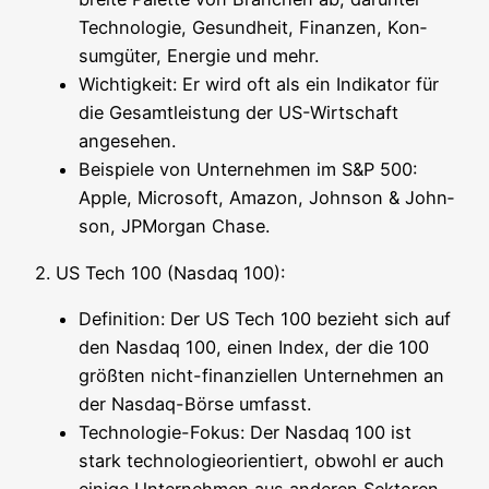
Tech­no­lo­gie, Gesund­heit, Finan­zen, Kon­
sum­gü­ter, Ener­gie und mehr.
Wich­tig­keit: Er wird oft als ein Indi­ka­tor für
die Gesamt­leis­tung der US-Wirt­schaft
angesehen.
Bei­spie­le von Unter­neh­men im S&P 500:
Apple, Micro­soft, Ama­zon, John­son & John­
son, JPMor­gan Chase.
2. US Tech 100 (Nasdaq 100):
Defi­ni­ti­on: Der US Tech 100 bezieht sich auf
den Nasdaq 100, einen Index, der die 100
größ­ten nicht-finan­zi­el­len Unter­neh­men an
der Nasdaq-Bör­se umfasst.
Tech­no­lo­gie-Fokus: Der Nasdaq 100 ist
stark tech­no­lo­gie­ori­en­tiert, obwohl er auch