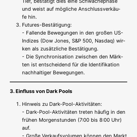
Tief, bestä­tigt dies eine Schwä­che­pha­se
und weist auf mög­li­che Anschluss­ver­käu­
fe hin.
Futures-Bestä­ti­gung:
- Fal­len­de Bewe­gun­gen in den gro­ßen US-
Indi­zes (Dow Jones, S&P 500, Nasdaq) wir­
ken als zusätz­li­che Bestä­ti­gung.
- Die Syn­chro­ni­sa­ti­on zwi­schen den Märk­
ten ist ent­schei­dend für die Iden­ti­fi­ka­ti­on
nach­hal­ti­ger Bewegungen.
3. Ein­fluss von Dark Pools
Hin­weis zu Dark-Pool-Akti­vi­tä­ten:
- Dark-Pool-Akti­vi­tä­ten tre­ten häu­fig in den
frü­hen Mor­gen­stun­den (7:00 bis 8:00 Uhr)
auf.
- Gro­ße Ver­kaufs­vo­lu­men kön­nen den Markt