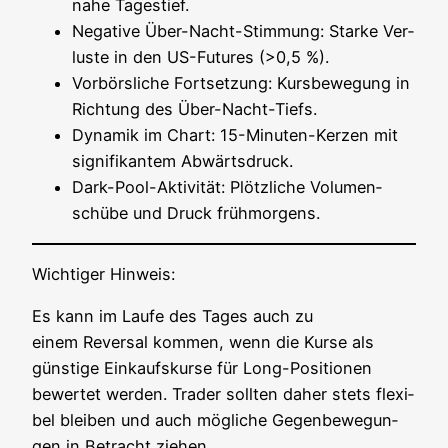
nahe Tagestief.
Nega­ti­ve Über-Nacht-Stim­mung: Star­ke Ver­
lus­te in den US-Futures (>0,5 %).
Vor­börs­li­che Fort­set­zung: Kurs­be­we­gung in
Rich­tung des Über-Nacht-Tiefs.
Dyna­mik im Chart: 15-Minu­ten-Ker­zen mit
signi­fi­kan­tem Abwärtsdruck.
Dark-Pool-Akti­vi­tät: Plötz­li­che Volu­men­
schü­be und Druck frühmorgens.
Wich­ti­ger Hinweis:
Es kann im Lau­fe des Tages auch zu
einem Rever­sal kom­men, wenn die Kur­se als
güns­ti­ge Ein­kaufs­kur­se für Long-Posi­tio­nen
bewer­tet wer­den. Trader soll­ten daher stets fle­xi­
bel blei­ben und auch mög­li­che Gegen­be­we­gun­
gen in Betracht ziehen.