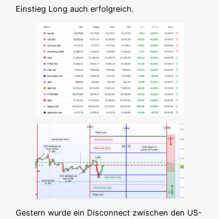
Ein­stieg Long auch erfolgreich.
Ges­tern wur­de ein Dis­con­nect zwi­schen den US-