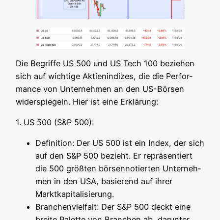
Die Begrif­fe US 500 und US Tech 100 bezie­hen
sich auf wich­ti­ge Akti­en­in­di­zes, die die Per­for­
mance von Unter­neh­men an den US-Bör­sen
wider­spie­geln. Hier ist eine Erklärung:
1. US 500 (S&P 500):
Defi­ni­ti­on: Der US 500 ist ein Index, der sich
auf den S&P 500 bezieht. Er reprä­sen­tiert
die 500 größ­ten bör­sen­no­tier­ten Unter­neh­
men in den USA, basie­rend auf ihrer
Marktkapitalisierung.
Bran­chen­viel­falt: Der S&P 500 deckt eine
brei­te Palet­te von Bran­chen ab, dar­un­ter