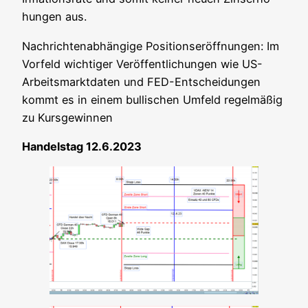
hun­gen aus.
Nach­rich­ten­ab­hän­gi­ge Posi­ti­ons­er­öff­nun­gen: Im
Vor­feld wich­ti­ger Ver­öf­fent­li­chun­gen wie US-
Arbeits­markt­da­ten und FED-Ent­schei­dun­gen
kommt es in einem bul­li­schen Umfeld regel­mä­ßig
zu Kursgewinnen
Han­dels­tag 12.6.2023