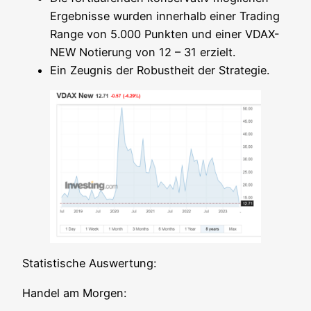
Ergeb­nis­se wur­den inner­halb einer Tra­ding
Ran­ge von 5.000 Punk­ten und einer VDAX-
NEW Notie­rung von 12 – 31 erzielt.
Ein Zeug­nis der Robust­heit der Strategie.
Sta­tis­ti­sche Auswertung:
Han­del am Morgen: