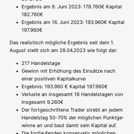
Ergeb­nis am 9. Juni 2023: 178.760€ Kapi­tal
182.760€
Ergeb­nis am 16. Juni 2023: 193.960€ Kapi­tal
197.960€
Das rea­lis­tisch mög­li­che Ergeb­nis seit dem 1.
August stellt sich am 28.04.2023 wie folgt dar:
217 Han­dels­ta­ge
Gewinn mit Erhö­hung des Ein­sät­ze nach
einer posi­ti­ven Kapitalkurve
Ergeb­nis: 193.960 € Kapi­tal 197.960€
Ver­lus­te an ins­ge­samt 16 Han­dels­ta­gen von
ins­ge­samt 9.260€
Der fort­ge­schrit­te­ne Trader strebt an jedem
Han­dels­tag 50-70% der mög­li­chen Punkt­ge­
win­ne an und baut damit sein Kapi­tal auf.
Die fort­lau­fen­den kon­ser­va­tiv mög­li­chen