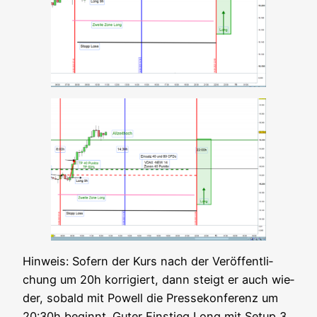
Hin­weis: Sofern der Kurs nach der Ver­öf­fent­li­
chung um 20h kor­ri­giert, dann steigt er auch wie­
der, sobald mit Powell die Pres­se­kon­fe­renz um
20:30h beginnt. Guter Ein­stieg Long mit Set­up 3.