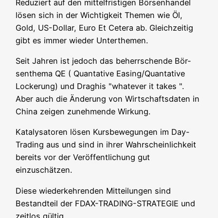
Redu­ziert auf den mit­tel­fris­ti­gen Bör­sen­han­del
lösen sich in der Wich­tig­keit The­men wie Öl,
Gold, US-Dol­lar, Euro Et Cete­ra ab. Gleich­zei­tig
gibt es immer wie­der Unterthemen.
Seit Jah­ren ist jedoch das beherr­schen­de Bör­
sen­the­ma QE ( Quan­ta­ti­ve Easing/Quantative
Locke­rung) und Draghis "wha­te­ver it takes ".
Aber auch die Ände­rung von Wirt­schafts­da­ten in
Chi­na zei­gen zuneh­men­de Wirkung.
Kata­ly­sa­to­ren lösen Kurs­be­we­gun­gen im Day-
Tra­ding aus und sind in ihrer Wahr­schein­lich­keit
bereits vor der Ver­öf­fent­li­chung gut
einzuschätzen.
Die­se wie­der­keh­ren­den Mit­tei­lun­gen sind
Bestand­teil der FDAX-TRADING-STRATEGIE und
zeit­los gültig.