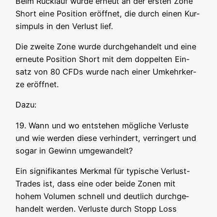
Beim Rück­lauf wur­de erneut an der ers­ten Zone
Short eine Posi­ti­on eröff­net, die durch einen Kur­
s­im­puls in den Ver­lust lief.
Die zwei­te Zone wur­de durch­ge­han­delt und eine
erneu­te Posi­ti­on Short mit dem dop­pel­ten Ein­
satz von 80 CFDs wur­de nach einer Umkehr­ker­
ze eröffnet.
Dazu:
19. Wann und wo ent­ste­hen mög­li­che Ver­lus­te
und wie wer­den die­se ver­hin­dert, ver­rin­gert und
sogar in Gewinn umgewandelt?
Ein signi­fi­kan­tes Merk­mal für typi­sche Ver­lust-
Trades ist, dass eine oder bei­de Zonen mit
hohem Volu­men schnell und deut­lich durch­ge­
han­delt wer­den. Ver­lus­te durch Stopp Loss