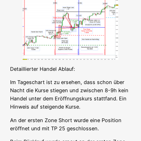
Detail­lier­ter Han­del Ablauf:
Im Tages­chart ist zu erse­hen, dass schon über
Nacht die Kur­se stie­gen und zwi­schen 8-9h kein
Han­del unter dem Eröff­nungs­kurs statt­fand. Ein
Hin­weis auf stei­gen­de Kurse.
An der ers­ten Zone Short wur­de eine Posi­ti­on
eröff­net und mit TP 25 geschlossen.