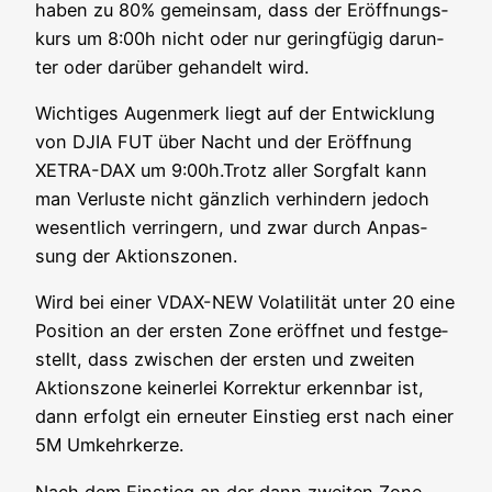
haben zu 80% gemein­sam, dass der Eröff­nungs­
kurs um 8:00h nicht oder nur gering­fü­gig dar­un­
ter oder dar­über gehan­delt wird.
Wich­ti­ges Augen­merk liegt auf der Ent­wick­lung
von DJIA FUT über Nacht und der Eröff­nung
XETRA-DAX um 9:00h.Trotz aller Sorg­falt kann
man Ver­lus­te nicht gänz­lich ver­hin­dern jedoch
wesent­lich ver­rin­gern, und zwar durch Anpas­
sung der Aktionszonen.
Wird bei einer VDAX-NEW Vola­ti­li­tät unter 20 eine
Posi­ti­on an der ers­ten Zone eröff­net und fest­ge­
stellt, dass zwi­schen der ers­ten und zwei­ten
Akti­ons­zo­ne kei­ner­lei Kor­rek­tur erkenn­bar ist,
dann erfolgt ein erneu­ter Ein­stieg erst nach einer
5M Umkehrkerze.
Nach dem Ein­stieg an der dann zwei­ten Zone