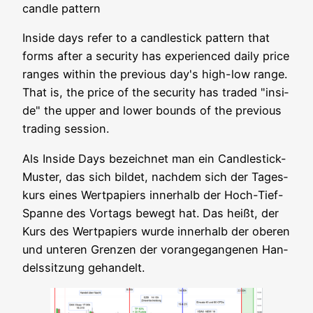
cand­le pattern
Insi­de days refer to a cand­le­stick pat­tern that
forms after a secu­ri­ty has expe­ri­en­ced dai­ly pri­ce
ran­ges within the pre­vious day's high-low ran­ge.
That is, the pri­ce of the secu­ri­ty has traded "insi­
de" the upper and lower bounds of the pre­vious
tra­ding session.
Als Insi­de Days bezeich­net man ein Cand­le­stick-
Mus­ter, das sich bil­det, nach­dem sich der Tages­
kurs eines Wert­pa­piers inner­halb der Hoch-Tief-
Span­ne des Vor­tags bewegt hat. Das heißt, der
Kurs des Wert­pa­piers wur­de inner­halb der obe­ren
und unte­ren Gren­zen der vor­an­ge­gan­ge­nen Han­
dels­sit­zung gehandelt.