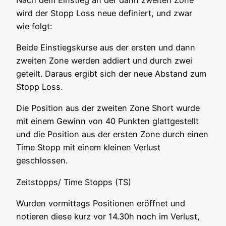
wird der Stopp Loss neue defi­niert, und zwar
wie folgt:
Bei­de Ein­stiegs­kur­se aus der ers­ten und dann
zwei­ten Zone wer­den addiert und durch zwei
geteilt. Dar­aus ergibt sich der neue Abstand zum
Stopp Loss.
Die Posi­ti­on aus der zwei­ten Zone Short wur­de
mit einem Gewinn von 40 Punk­ten glatt­ge­stellt
und die Posi­ti­on aus der ers­ten Zone durch einen
Time Stopp mit einem klei­nen Ver­lust
geschlossen.
Zeitstopps/ Time Stopps (TS)
Wur­den vor­mit­tags Posi­tio­nen eröff­net und
notie­ren die­se kurz vor 14.30h noch im Ver­lust,