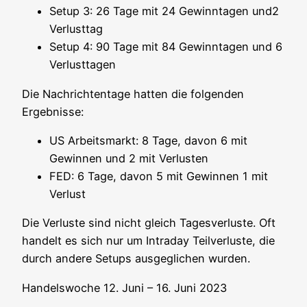
Set­up 3: 26 Tage mit 24 Gew­inn­ta­gen und2
Verlusttag
Set­up 4: 90 Tage mit 84 Gew­inn­ta­gen und 6
Verlusttagen
Die Nach­rich­ten­ta­ge hat­ten die fol­gen­den
Ergebnisse:
US Arbeits­markt: 8 Tage, davon 6 mit
Gewin­nen und 2 mit Verlusten
FED: 6 Tage, davon 5 mit Gewin­nen 1 mit
Verlust
Die Ver­lus­te sind nicht gleich Tages­ver­lus­te. Oft
han­delt es sich nur um Intra­day Teil­ver­lus­te, die
durch ande­re Set­ups aus­ge­gli­chen wurden.
Han­dels­wo­che 12. Juni – 16. Juni 2023