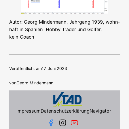
Autor: Georg Min­der­mann, Jahr­gang 1939, wohn­
haft in Spa­ni­en Hob­by Trader und Gol­fer,
kein Coach
Veröffentlicht am
17. Juni 2023
von
Georg Mindermann
Impressum
Datenschutzerklärung
Navigator