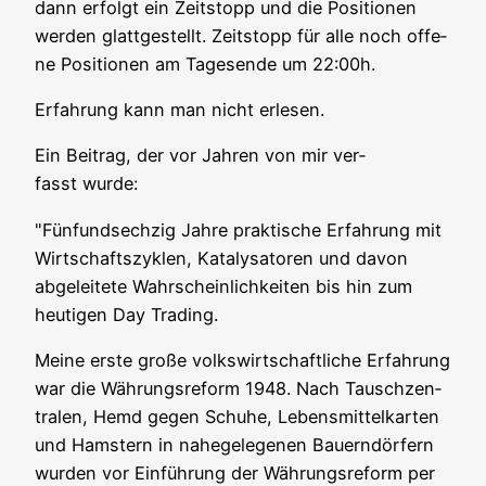
dann erfolgt ein Zeit­stopp und die Posi­tio­nen
wer­den glatt­ge­stellt. Zeit­stopp für alle noch offe­
ne Posi­tio­nen am Tages­en­de um 22:00h.
Erfah­rung kann man nicht erlesen.
Ein Bei­trag, der vor Jah­ren von mir ver­
fasst wurde:
"Fünf­und­sech­zig Jah­re prak­ti­sche Erfah­rung mit
Wirt­schafts­zy­klen, Kata­ly­sa­to­ren und davon
abge­lei­te­te Wahr­schein­lich­kei­ten bis hin zum
heu­ti­gen Day Trading.
Mei­ne ers­te gro­ße volks­wirt­schaft­li­che Erfah­rung
war die Wäh­rungs­re­form 1948. Nach Tausch­zen­
tra­len, Hemd gegen Schu­he, Lebens­mit­tel­kar­ten
und Hams­tern in nahe­ge­le­ge­nen Bau­ern­dör­fern
wur­den vor Ein­füh­rung der Wäh­rungs­re­form per