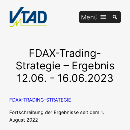
Zum
Inhalt
Menü
springen
FDAX-Trading-
Strategie – Ergebnis
12.06. - 16.06.2023
FDAX-TRADING-STRATEGIE
Fort­schrei­bung der Ergeb­nis­se seit dem 1.
August 2022