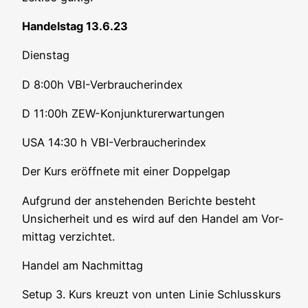
Han­dels­tag 13.6.23
Diens­tag
D 8:00h VBI-Verbraucherindex
D 11:00h ZEW-Konjunkturerwartungen
USA 14:30 h VBI-Verbraucherindex
Der Kurs eröff­ne­te mit einer Doppelgap
Auf­grund der anste­hen­den Berich­te besteht
Unsi­cher­heit und es wird auf den Han­del am Vor­
mit­tag verzichtet.
Han­del am Nachmittag
Set­up 3. Kurs kreuzt von unten Linie Schluss­kurs