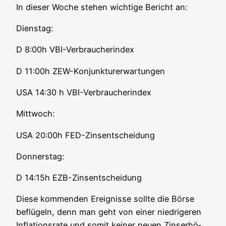
In die­ser Woche ste­hen wich­ti­ge Bericht an:
Diens­tag:
D 8:00h VBI-Verbraucherindex
D 11:00h ZEW-Konjunkturerwartungen
USA 14:30 h VBI-Verbraucherindex
Mitt­woch:
USA 20:00h FED-Zinsentscheidung
Don­ners­tag:
D 14:15h EZB-Zinsentscheidung
Die­se kom­men­den Ereig­nis­se soll­te die Bör­se
beflü­geln, denn man geht von einer nied­ri­ge­ren
Infla­ti­ons­ra­te und somit kei­ner neu­en Zins­er­hö­