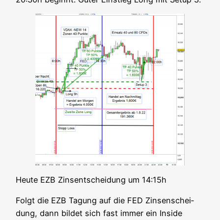
Heu­te EZB Zins­ent­schei­dung um 14:15h
Folgt die EZB Tagung auf die FED Zin­sen­schei­
dung, dann bil­det sich fast immer ein Insi­de