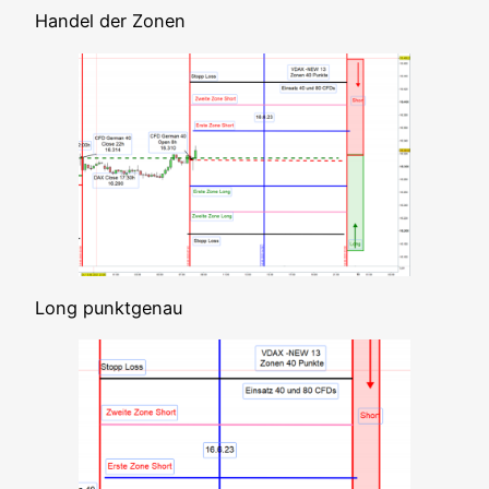
Han­del der Zonen
Long punkt­ge­nau