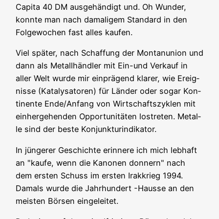
Capi­ta 40 DM aus­ge­hän­digt und. Oh Wun­der,
konn­te man nach dama­li­gem Stan­dard in den
Fol­ge­wo­chen fast alles kaufen.
Viel spä­ter, nach Schaf­fung der Mon­tan­uni­on und
dann als Metall­händ­ler mit Ein-und Ver­kauf in
aller Welt wur­de mir ein­prä­gend kla­rer, wie Ereig­
nis­se (Kata­ly­sa­to­ren) für Län­der oder sogar Kon­
ti­nen­te Ende/Anfang von Wirt­schafts­zy­klen mit
ein­her­ge­hen­den Oppor­tu­ni­tä­ten los­tre­ten. Metal­
le sind der bes­te Konjunkturindikator.
In jün­ge­rer Geschich­te erin­ne­re ich mich leb­haft
an "kau­fe, wenn die Kano­nen don­nern" nach
dem ers­ten Schuss im ers­ten Irak­krieg 1994.
Damals wur­de die Jahr­hun­dert -Hausse an den
meis­ten Bör­sen eingeleitet.