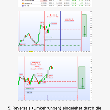
5. Rever­sals (Umkeh­run­gen) ein­ge­lei­tet durch die