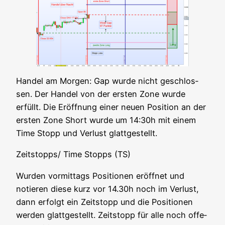
Han­del am Mor­gen: Gap wur­de nicht geschlos­
sen. Der Han­del von der ers­ten Zone wur­de
erfüllt. Die Eröff­nung einer neu­en Posi­ti­on an der
ers­ten Zone Short wur­de um 14:30h mit einem
Time Stopp und Ver­lust glattgestellt.
Zeitstopps/ Time Stopps (TS)
Wur­den vor­mit­tags Posi­tio­nen eröff­net und
notie­ren die­se kurz vor 14.30h noch im Ver­lust,
dann erfolgt ein Zeit­stopp und die Posi­tio­nen
wer­den glatt­ge­stellt. Zeit­stopp für alle noch offe­