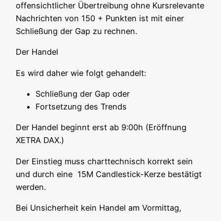
offen­sicht­li­cher Über­trei­bung ohne Kurs­re­le­van­te
Nach­rich­ten von 150 + Punk­ten ist mit einer
Schlie­ßung der Gap zu rechnen.
Der Han­del
Es wird daher wie folgt gehandelt:
Schlie­ßung der Gap oder
Fort­set­zung des Trends
Der Han­del beginnt erst ab 9:00h (Eröff­nung
XETRA DAX.)
Der Ein­stieg muss chart­tech­nisch kor­rekt sein
und durch eine 15M Cand­le­stick-Ker­ze bestä­tigt
werden.
Bei Unsi­cher­heit kein Han­del am Vormittag,