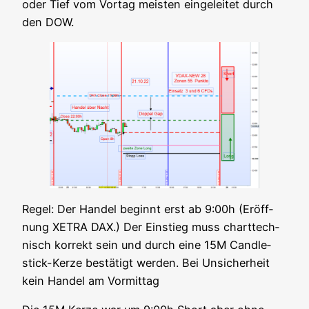
oder Tief vom Vor­tag meis­ten ein­ge­lei­tet durch
den DOW.
Regel: Der Han­del beginnt erst ab 9:00h (Eröff­
nung XETRA DAX.) Der Ein­stieg muss chart­tech­
nisch kor­rekt sein und durch eine 15M Cand­le­
stick-Ker­ze bestä­tigt wer­den. Bei Unsi­cher­heit
kein Han­del am Vormittag