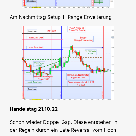
Am Nach­mit­tag Set­up 1 Ran­ge Erweiterung
Han­dels­tag 21.10.22
Schon wie­der Dop­pel Gap. Die­se ent­ste­hen in
der Regeln durch ein Late Rever­sal vom Hoch