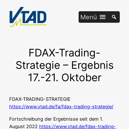
Zum
Inhalt
Menü
springen
FDAX-Trading-
Strategie – Ergebnis
17.-21. Oktober
FDAX-TRADING-STRATEGIE
https://www.vtad.de/fa/fdax-trading-strategie/
Fort­schrei­bung der Ergeb­nis­se seit dem 1.
August 2022
https://www.vtad.de/fdax-trading-