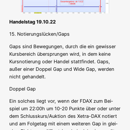
Han­dels­tag 19.10.22
15. Notierungslücken/Gaps
Gaps sind Bewe­gun­gen, durch die ein gewis­ser
Kurs­be­reich über­sprun­gen wird, in dem kei­ne
Kurs­no­tie­rung oder Han­del statt­fin­det. Gaps,
außer einer Dop­pel Gap und Wide Gap, wer­den
nicht gehandelt.
Dop­pel Gap
Ein sol­ches liegt vor, wenn der FDAX zum Bei­
spiel um 22:00h um 10-20 Punk­te über oder unter
dem Schlusskurs/Auktion des Xetra-DAX notiert
und am Fol­ge­tag mit einem wei­te­ren Gap in glei­