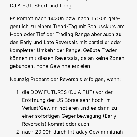
DJIA FUT. Short und Long
Es kommt nach 14:30h bzw. nach 15:30h gele­
gent­lich zu einem Trend-Tag mit Schluss­kurs am
Hoch oder Tief der Tra­ding Ran­ge aber auch zu
den Ear­ly und Late Rever­sals mit par­ti­el­ler oder
kom­plet­ter Umkehr der Ran­ge. Geüb­te Trader
kön­nen mit die­sen Rever­sals, da an kei­ne Zonen
gebun­den, hohe Gewin­ne erzielen.
Neun­zig Pro­zent der Rever­sals erfol­gen, wenn:
die DOW FUTURES (DJIA FUT) vor der
Eröff­nung der US Bör­se sehr hoch im
Verlust/Gewinn notie­ren und es dann zu
einer sofor­ti­gen Gegen­be­we­gung (Ear­ly
Rever­sals) kommt oder auch
nach 20:00h durch Intra­day Gewinn­mit­nah­