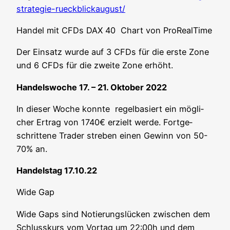
strategie-rueckblickaugust/
Han­del mit CFDs DAX 40 Chart von ProRealTime
Der Ein­satz wur­de auf 3 CFDs für die ers­te Zone
und 6 CFDs für die zwei­te Zone erhöht.
Han­dels­wo­che 17. – 21. Okto­ber 2022
In die­ser Woche konn­te regel­ba­siert ein mög­li­
cher Ertrag von 1740€ erzielt wer­de. Fort­ge­
schrit­te­ne Trader stre­ben einen Gewinn von 50-
70% an.
Han­dels­tag 17.10.22
Wide Gap
Wide Gaps sind Notie­rungs­lü­cken zwi­schen dem
Schluss­kurs vom Vor­tag um 22:00h und dem