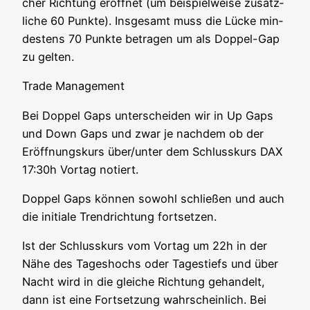
cher Rich­tung eröff­net (um bei­spiel­wei­se zusätz­
li­che 60 Punk­te). Ins­ge­samt muss die Lücke min­
des­tens 70 Punk­te betra­gen um als Dop­pel-Gap
zu gelten.
Trade Manage­ment
Bei Dop­pel Gaps unter­schei­den wir in Up Gaps
und Down Gaps und zwar je nach­dem ob der
Eröff­nungs­kurs über/unter dem Schluss­kurs DAX
17:30h Vor­tag notiert.
Dop­pel Gaps kön­nen sowohl schlie­ßen und auch
die initia­le Trend­rich­tung fortsetzen.
Ist der Schluss­kurs vom Vor­tag um 22h in der
Nähe des Tages­hochs oder Tages­tiefs und über
Nacht wird in die glei­che Rich­tung gehan­delt,
dann ist eine Fort­set­zung wahr­schein­lich. Bei