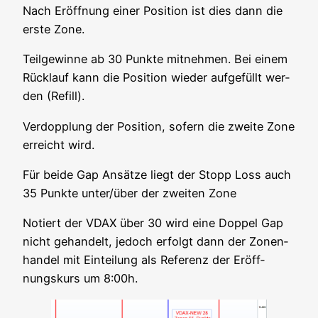
Nach Eröff­nung einer Posi­ti­on ist dies dann die
ers­te Zone.
Teil­ge­win­ne ab 30 Punk­te mit­neh­men. Bei einem
Rück­lauf kann die Posi­ti­on wie­der auf­ge­füllt wer­
den (Refill).
Ver­dopp­lung der Posi­ti­on, sofern die zwei­te Zone
erreicht wird.
Für bei­de Gap Ansät­ze liegt der Stopp Loss auch
35 Punk­te unter/über der zwei­ten Zone
Notiert der VDAX über 30 wird eine Dop­pel Gap
nicht gehan­delt, jedoch erfolgt dann der Zonen­
han­del mit Ein­tei­lung als Refe­renz der Eröff­
nungs­kurs um 8:00h.