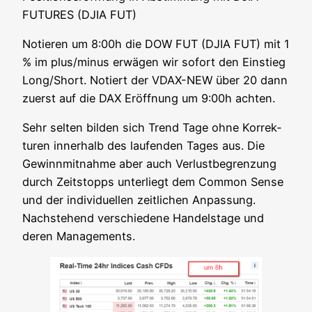
FUTURES (DJIA FUT)
Notie­ren um 8:00h die DOW FUT (DJIA FUT) mit 1
% im plus/minus erwä­gen wir sofort den Ein­stieg
Long/Short. Notiert der VDAX-NEW über 20 dann
zuerst auf die DAX Eröff­nung um 9:00h achten.
Sehr sel­ten bil­den sich Trend Tage ohne Kor­rek­
tu­ren inner­halb des lau­fen­den Tages aus. Die
Gewinn­mit­nah­me aber auch Ver­lust­be­gren­zung
durch Zeit­stopps unter­liegt dem Com­mon Sen­se
und der indi­vi­du­el­len zeit­li­chen Anpas­sung.
Nach­ste­hend ver­schie­de­ne Han­dels­ta­ge und
deren Managements.