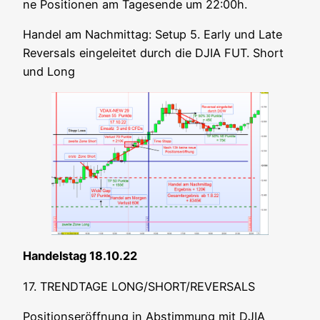
ne Posi­tio­nen am Tages­en­de um 22:00h.
Han­del am Nach­mit­tag: Set­up 5. Ear­ly und Late
Rever­sals ein­ge­lei­tet durch die DJIA FUT. Short
und Long
Han­dels­tag 18.10.22
17. TRENDTAGE LONG/SHORT/REVERSALS
Posi­ti­ons­er­öff­nung in Abstim­mung mit DJIA