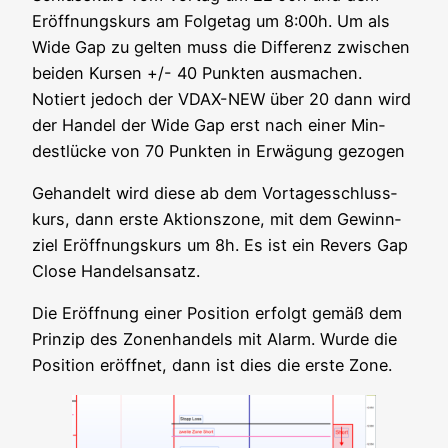
Eröff­nungs­kurs am Fol­ge­tag um 8:00h. Um als
Wide Gap zu gel­ten muss die Dif­fe­renz zwi­schen
bei­den Kur­sen +/- 40 Punk­ten aus­ma­chen.
Notiert jedoch der VDAX-NEW über 20 dann wird
der Han­del der Wide Gap erst nach einer Min­
dest­lü­cke von 70 Punk­ten in Erwä­gung gezogen
Gehan­delt wird die­se ab dem Vor­ta­ges­schluss­
kurs, dann ers­te Akti­ons­zo­ne, mit dem Gewinn­
ziel Eröff­nungs­kurs um 8h. Es ist ein Revers Gap
Clo­se Handelsansatz.
Die Eröff­nung einer Posi­ti­on erfolgt gemäß dem
Prin­zip des Zonen­han­dels mit Alarm. Wur­de die
Posi­ti­on eröff­net, dann ist dies die ers­te Zone.