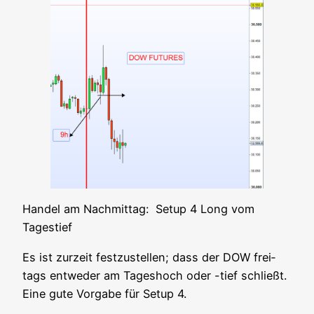
Han­del am Nach­mit­tag: Set­up 4 Long vom
Tagestief
Es ist zur­zeit fest­zu­stel­len; dass der DOW frei­
tags ent­we­der am Tages­hoch oder -tief schließt.
Eine gute Vor­ga­be für Set­up 4.