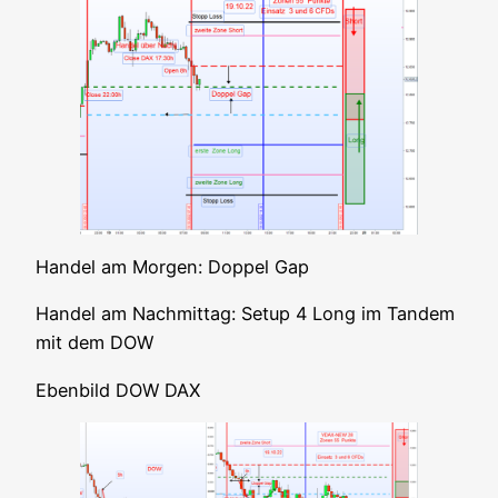
Han­del am Mor­gen: Dop­pel Gap
Han­del am Nach­mit­tag: Set­up 4 Long im Tan­dem
mit dem DOW
Eben­bild DOW DAX