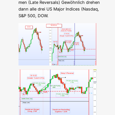
men (Late Rever­sals) Gewöhn­lich dre­hen
dann alle drei US Major Indi­ces (Nasdaq,
S&P 500, DOW.