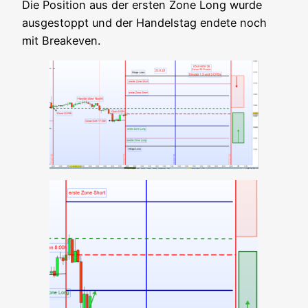
Die Posi­ti­on aus der ers­ten Zone Long wur­de
aus­ge­stoppt und der Han­dels­tag ende­te noch
mit Breakeven.