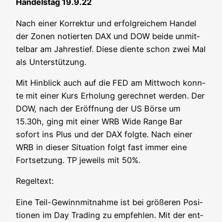
Han­dels­tag 19.9.22
Nach einer Kor­rek­tur und erfolg­rei­chem Han­del
der Zonen notier­ten DAX und DOW bei­de unmit­
tel­bar am Jah­res­tief. Die­se dien­te schon zwei Mal
als Unterstützung.
Mit Hin­blick auch auf die FED am Mitt­woch konn­
te mit einer Kurs Erho­lung gerech­net wer­den. Der
DOW, nach der Eröff­nung der US Bör­se um
15.30h, ging mit einer WRB Wide Ran­ge Bar
sofort ins Plus und der DAX folg­te. Nach einer
WRB in die­ser Situa­ti­on folgt fast immer eine
Fort­set­zung. TP jeweils mit 50%.
Regel­text:
Eine Teil-Gewinn­mit­nah­me ist bei grö­ße­ren Posi­
tio­nen im Day Tra­ding zu emp­feh­len. Mit der ent­