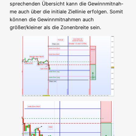
spre­chen­den Über­sicht kann die Gewinn­mit­nah­
me auch über die initia­le Ziel­li­nie erfol­gen. Somit
kön­nen die Gewinn­mit­nah­men auch
größer/kleiner als die Zonen­brei­te sein.