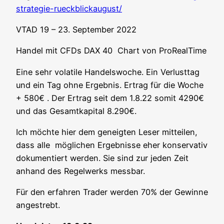
strategie-rueckblickaugust/
VTAD 19 – 23. Sep­tem­ber 2022
Han­del mit CFDs DAX 40 Chart von ProRealTime
Eine sehr vola­ti­le Han­dels­wo­che. Ein Ver­lust­tag
und ein Tag ohne Ergeb­nis. Ertrag für die Woche
+ 580€ . Der Ertrag seit dem 1.8.22 somit 4290€
und das Gesamt­ka­pi­tal 8.290€.
Ich möch­te hier dem geneig­ten Leser mit­tei­len,
dass alle mög­li­chen Ergeb­nis­se eher kon­ser­va­tiv
doku­men­tiert wer­den. Sie sind zur jeden Zeit
anhand des Regel­werks messbar.
Für den erfah­ren Trader wer­den 70% der Gewin­ne
angestrebt.