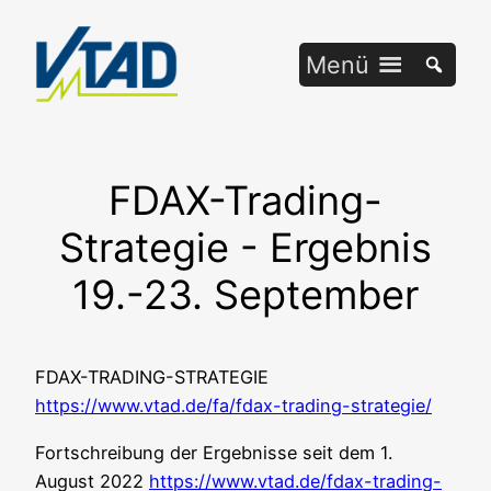
Zum
Inhalt
Menü
springen
FDAX-Trading-
Strategie - Ergebnis
19.-23. September
FDAX-TRADING-STRATEGIE
https://www.vtad.de/fa/fdax-trading-strategie/
Fort­schrei­bung der Ergeb­nis­se seit dem 1.
August 2022
https://www.vtad.de/fdax-trading-