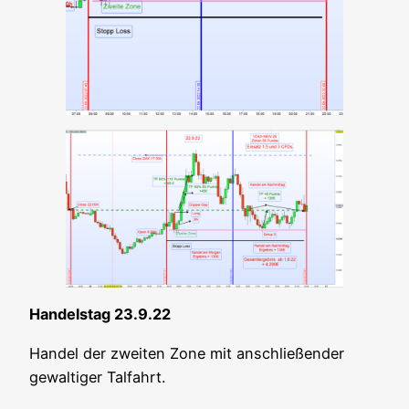
Han­dels­tag 23.9.22
Han­del der zwei­ten Zone mit anschlie­ßen­der
gewal­ti­ger Talfahrt.