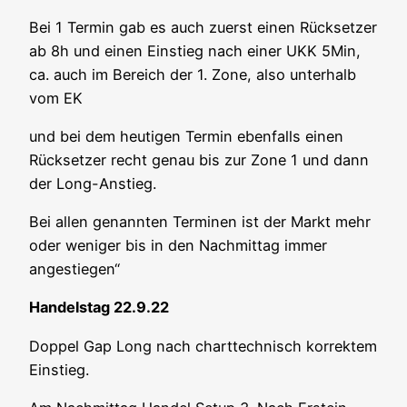
Bei 1 Ter­min gab es auch zuerst einen Rück­set­zer
ab 8h und einen Ein­stieg nach einer UKK 5Min,
ca. auch im Bereich der 1. Zone, also unter­halb
vom EK
und bei dem heu­ti­gen Ter­min eben­falls einen
Rück­set­zer recht genau bis zur Zone 1 und dann
der Long-Anstieg.
Bei allen genann­ten Ter­mi­nen ist der Markt mehr
oder weni­ger bis in den Nach­mit­tag immer
angestiegen“
Han­dels­tag 22.9.22
Dop­pel Gap Long nach chart­tech­nisch kor­rek­tem
Einstieg.