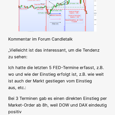
Kom­men­tar im Forum Candletalk
„Viel­leicht ist das inter­es­sant, um die Ten­denz
zu sehen:
Ich hat­te die letz­ten 5 FED-Ter­mi­ne erfasst, z.B.
wo und wie der Ein­stieg erfolgt ist, z.B. wie weit
ist auch der Markt gestie­gen vom Ein­stieg
aus, etc.:
Bei 3 Ter­mi­nen gab es einen direk­ten Ein­stieg per
Mar­ket-Order ab 8h, weil DOW und DAX ein­deu­tig
positiv