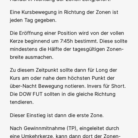
Eine Kurs­be­we­gung in Rich­tung der Zonen ist
jeden Tag gegeben.
Die Eröff­nung einer Posi­ti­on wird von der vol­len
Ker­ze begin­nend um 7:45h bestimmt. Die­se soll­te
min­des­tens die Hälf­te der tages­gül­ti­gen Zonen­
brei­te ausmachen.
Zu die­sem Zeit­punkt soll­te dann für Long der
Kurs am oder nahe dem höchs­ten Punkt der
über-Nacht Bewe­gung notie­ren. Invers für Short.
Die DOW FUT soll­ten in die glei­che Rich­tung
tendieren.
Die­ser Ein­stieg ist dann die ers­te Zone.
Nach Gewinn­mit­nah­me (TP), ein­ge­lei­tet durch
eine Umkehr­ker­ze, kann dann dort der Zonen­