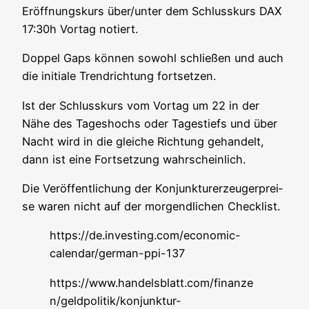
Eröff­nungs­kurs über/unter dem Schluss­kurs DAX
17:30h Vor­tag notiert.
Dop­pel Gaps kön­nen sowohl schlie­ßen und auch
die initia­le Trend­rich­tung fortsetzen.
Ist der Schluss­kurs vom Vor­tag um 22 in der
Nähe des Tages­hochs oder Tages­tiefs und über
Nacht wird in die glei­che Rich­tung gehan­delt,
dann ist eine Fort­set­zung wahrscheinlich.
Die Ver­öf­fent­li­chung der Kon­junk­turer­zeu­ger­prei­
se waren nicht auf der mor­gend­li­chen Checklist.
https://de.investing.com/economic-
calendar/german-ppi-137
https://www.handelsblatt.com/finanze
n/geldpolitik/konjunktur-