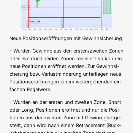
Neue Posi­ti­ons­er­öff­nun­gen mit Gewinnsicherung
- Wur­den Gewin­ne aus den ersten/zweiten Zonen
oder even­tu­ell bei­den Zonen rea­li­siert so kön­nen
neue Posi­tio­nen eröff­net wer­den. Zur Gewinn­si­
che­rung bzw. Ver­lust­min­de­rung unter­lie­gen neue
Posi­ti­ons­er­öff­nun­gen einem wei­ter­ge­hen­den ein­
fa­chen Regelwerk.
- Wur­den an der ers­ten und zwei­ten Zone, Short
oder Long, Posi­tio­nen eröff­net und nur die Posi­
tio­nen aus der zwei­ten Zone mit Gewinn glatt­ge­
stellt, dann wird nach einem Retra­ce­ment (Rück­
kehr­be­we­gung) bis zur zwei­ten Zone dort nur