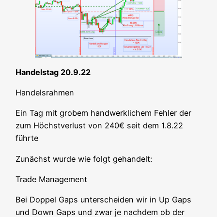
Han­dels­tag 20.9.22
Han­dels­rah­men
Ein Tag mit gro­bem hand­werk­li­chem Feh­ler der
zum Höchst­ver­lust von 240€ seit dem 1.8.22
führte
Zunächst wur­de wie folgt gehandelt:
Trade Manage­ment
Bei Dop­pel Gaps unter­schei­den wir in Up Gaps
und Down Gaps und zwar je nach­dem ob der