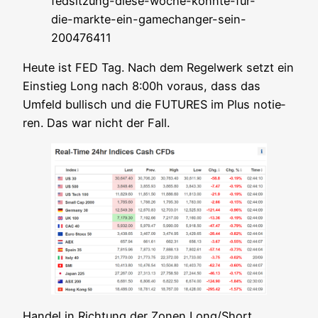
fedsitzung-diese-woche-konnte-fur-
die-markte-ein-gamechanger-sein-
200476411
Heu­te ist FED Tag. Nach dem Regel­werk setzt ein
Ein­stieg Long nach 8:00h vor­aus, dass das
Umfeld bul­lisch und die FUTURES im Plus notie­
ren. Das war nicht der Fall.
Han­del in Rich­tung der Zonen Long/Short.