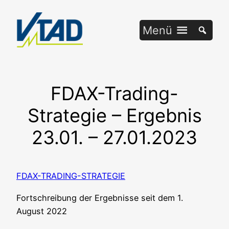
Zum
Inhalt
Menü
springen
FDAX-Trading-
Strategie – Ergebnis
23.01. – 27.01.2023
FDAX-TRADING-STRATEGIE
Fort­schrei­bung der Ergeb­nis­se seit dem 1.
August 2022