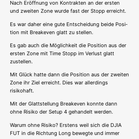
Nach Eröff­nung von Kon­trak­ten an der ers­ten
und zwei­ten Zone wur­de fast der Stopp erreicht.
Es war daher eine gute Ent­schei­dung bei­de Posi­
ti­on mit Brea­k­e­ven glatt zu stellen.
Es gab auch die Mög­lich­keit die Posi­ti­on aus der
ers­ten Zone mit Time Stopp im Ver­lust glatt
zustellen.
Mit Glück hat­te dann die Posi­ti­on aus der zwei­ten
Zone ihr Ziel erreicht. Dies war aller­dings
risikohaft.
Mit der Glatt­stel­lung Brea­k­e­ven konn­te dann
ohne Risi­ko der Set­up 4 gehan­delt werden.
War­um ohne Risi­ko? Ers­tens weil sich die DJIA
FUT in die Rich­tung Long beweg­te und immer