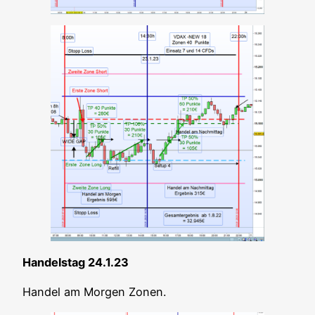
Han­dels­tag 24.1.23
Han­del am Mor­gen Zonen.