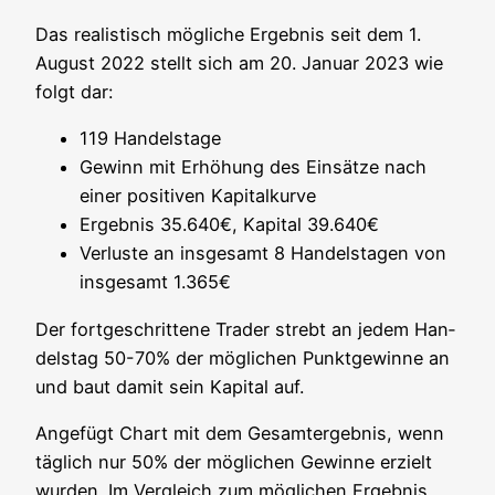
Das rea­lis­tisch mög­li­che Ergeb­nis seit dem 1.
August 2022 stellt sich am 20. Janu­ar 2023 wie
folgt dar:
119 Han­dels­ta­ge
Gewinn mit Erhö­hung des Ein­sät­ze nach
einer posi­ti­ven Kapitalkurve
Ergeb­nis 35.640€, Kapi­tal 39.640€
Ver­lus­te an ins­ge­samt 8 Han­dels­ta­gen von
ins­ge­samt 1.365€
Der fort­ge­schrit­te­ne Trader strebt an jedem Han­
dels­tag 50-70% der mög­li­chen Punkt­ge­win­ne an
und baut damit sein Kapi­tal auf.
Ange­fügt Chart mit dem Gesamt­ergeb­nis, wenn
täg­lich nur 50% der mög­li­chen Gewin­ne erzielt
wur­den. Im Ver­gleich zum mög­li­chen Ergeb­nis