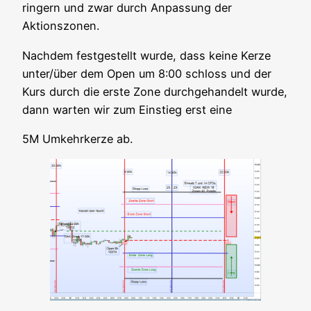
rin­gern und zwar durch Anpas­sung der
Aktionszonen.
Nach­dem fest­ge­stellt wur­de, dass kei­ne Ker­ze
unter/über dem Open um 8:00 schloss und der
Kurs durch die ers­te Zone durch­ge­han­delt wur­de,
dann war­ten wir zum Ein­stieg erst eine
5M Umkehr­ker­ze ab.