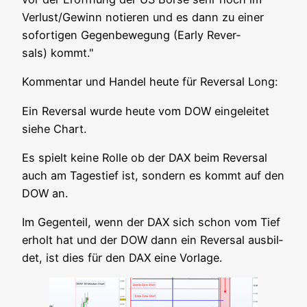
Verlust/Gewinn notie­ren und es dann zu einer
sofor­ti­gen Gegen­be­we­gung (Ear­ly Rever­
sals) kommt."
Kom­men­tar und Han­del heu­te für Rever­sal Long:
Ein Rever­sal wur­de heu­te vom DOW ein­ge­lei­tet
sie­he Chart.
Es spielt kei­ne Rol­le ob der DAX beim Rever­sal
auch am Tages­tief ist, son­dern es kommt auf den
DOW an.
Im Gegen­teil, wenn der DAX sich schon vom Tief
erholt hat und der DOW dann ein Rever­sal aus­bil­
det, ist dies für den DAX eine Vorlage.