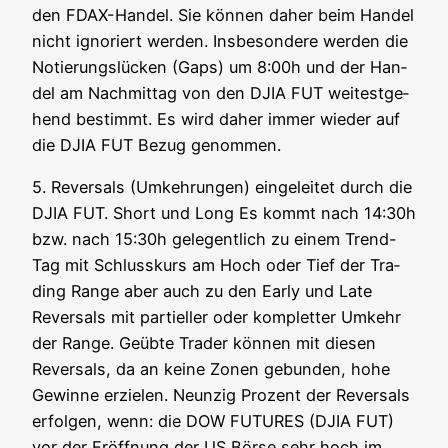
den FDAX-Han­del. Sie kön­nen daher beim Han­del
nicht igno­riert wer­den. Ins­be­son­de­re wer­den die
Notie­rungs­lü­cken (Gaps) um 8:00h und der Han­
del am Nach­mit­tag von den DJIA FUT wei­test­ge­
hend bestimmt. Es wird daher immer wie­der auf
die DJIA FUT Bezug genommen.
5. Rever­sals (Umkeh­run­gen) ein­ge­lei­tet durch die
DJIA FUT. Short und Long Es kommt nach 14:30h
bzw. nach 15:30h gele­gent­lich zu einem Trend-
Tag mit Schluss­kurs am Hoch oder Tief der Tra­
ding Ran­ge aber auch zu den Ear­ly und Late
Rever­sals mit par­ti­el­ler oder kom­plet­ter Umkehr
der Ran­ge. Geüb­te Trader kön­nen mit die­sen
Rever­sals, da an kei­ne Zonen gebun­den, hohe
Gewin­ne erzie­len. Neun­zig Pro­zent der Rever­sals
erfol­gen, wenn: die DOW FUTURES (DJIA FUT)
vor der Eröff­nung der US Bör­se sehr hoch im