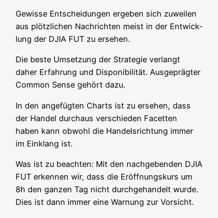
Gewis­se Ent­schei­dun­gen erge­ben sich zuwei­len
aus plötz­li­chen Nach­rich­ten meist in der Ent­wick­
lung der DJIA FUT zu ersehen.
Die bes­te Umset­zung der Stra­te­gie ver­langt
daher Erfah­rung und Dis­po­ni­bi­li­tät. Aus­ge­präg­ter
Com­mon Sen­se gehört dazu.
In den ange­füg­ten Charts ist zu erse­hen, dass
der Han­del durch­aus ver­schie­den Facet­ten
haben kann obwohl die Han­dels­rich­tung immer
im Ein­klang ist.
Was ist zu beach­ten: Mit den nach­ge­ben­den DJIA
FUT erken­nen wir, dass die Eröff­nungs­kurs um
8h den gan­zen Tag nicht durch­ge­han­delt wur­de.
Dies ist dann immer eine War­nung zur Vorsicht.