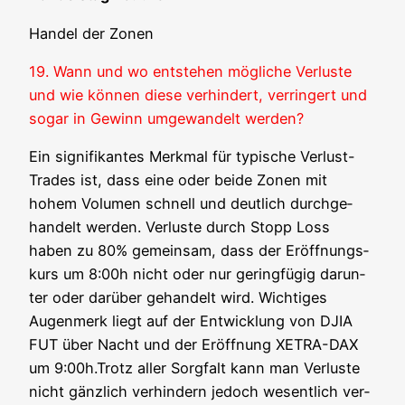
Han­del der Zonen
19. Wann und wo ent­ste­hen mög­li­che Ver­lus­te
und wie kön­nen die­se ver­hin­dert, ver­rin­gert und
sogar in Gewinn umge­wan­delt werden?
Ein signi­fi­kan­tes Merk­mal für typi­sche Ver­lust-
Trades ist, dass eine oder bei­de Zonen mit
hohem Volu­men schnell und deut­lich durch­ge­
han­delt wer­den. Ver­lus­te durch Stopp Loss
haben zu 80% gemein­sam, dass der Eröff­nungs­
kurs um 8:00h nicht oder nur gering­fü­gig dar­un­
ter oder dar­über gehan­delt wird. Wich­ti­ges
Augen­merk liegt auf der Ent­wick­lung von DJIA
FUT über Nacht und der Eröff­nung XETRA-DAX
um 9:00h.Trotz aller Sorg­falt kann man Ver­lus­te
nicht gänz­lich ver­hin­dern jedoch wesent­lich ver­