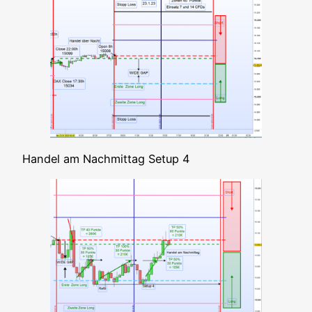
Han­del am Nach­mit­tag Set­up 4