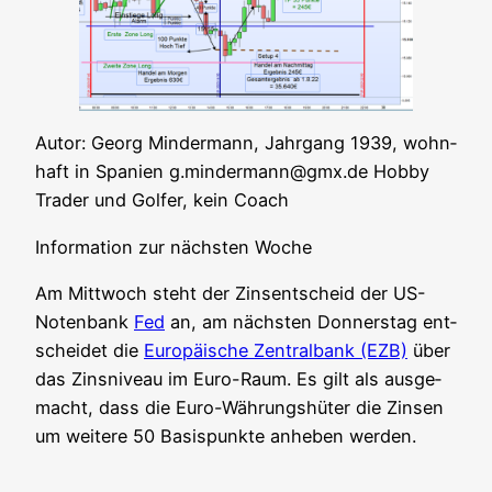
Autor: Georg Min­der­mann, Jahr­gang 1939, wohn­
haft in Spa­ni­en g.mindermann@gmx.de Hob­by
Trader und Gol­fer, kein Coach
Infor­ma­ti­on zur nächs­ten Woche
Am Mitt­woch steht der Zins­ent­scheid der US-
Noten­bank
Fed
an, am nächs­ten Don­ners­tag ent­
schei­det die
Euro­päi­sche Zen­tral­bank (EZB)
über
das Zins­ni­veau im Euro-Raum. Es gilt als aus­ge­
macht, dass die Euro-Wäh­rungs­hü­ter die Zin­sen
um wei­te­re 50 Basis­punk­te anhe­ben werden.