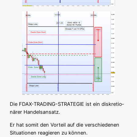
Die FDAX-TRADING-STRATEGIE ist ein dis­kre­tio­
nä­rer Handelsansatz.
Er hat somit den Vor­teil auf die ver­schie­de­nen
Situa­tio­nen reagie­ren zu können.