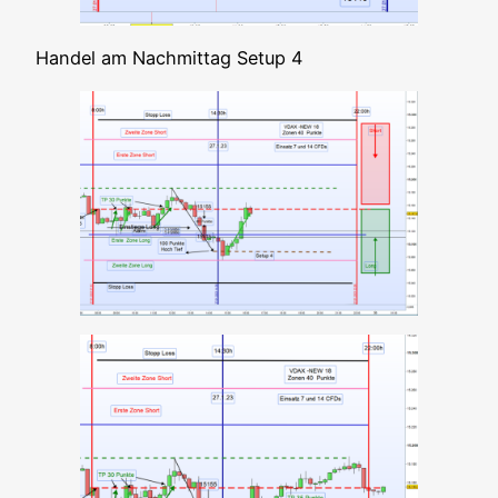
Han­del am Nach­mit­tag Set­up 4