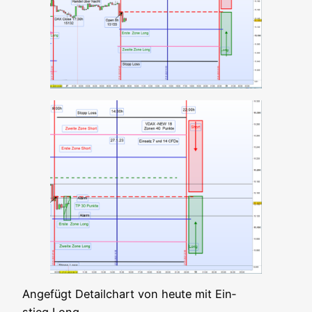
Ange­fügt Detail­ch­art von heu­te mit Ein­