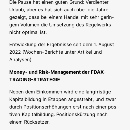
Die Pau­se hat einen guten Grund: Ver­dien­ter
Urlaub, aber es hat sich auch über die Jah­re
gezeigt, dass bei einem Han­del mit sehr gerin­
gem Volu­men die Umset­zung des Regel­werks
nicht opti­mal ist.
Ent­wick­lung der Ergeb­nis­se seit dem 1. August
2022 (Wochen-Berich­te unter Arti­kel und
Analysen)
Money- und Risk-Manage­ment der FDAX-
TRADING-STRATEGIE
Neben dem Ein­kom­men wird eine lang­fris­ti­ge
Kapi­tal­bil­dung in Etap­pen ange­strebt, und zwar
durch Posi­ti­ons­er­hö­hun­gen erst nach einer posi­
ti­ven Kapi­tal­bil­dung. Posi­ti­ons­kür­zung nach
einem Rücksetzer.