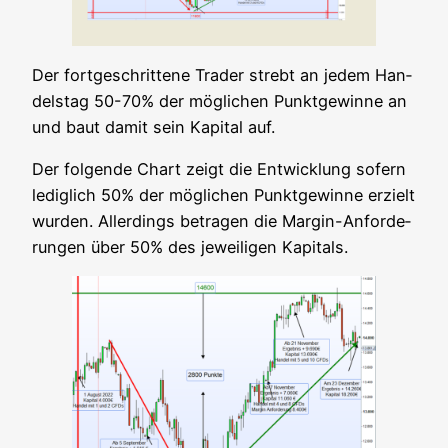
Der fort­ge­schrit­te­ne Trader strebt an jedem Han­
dels­tag 50-70% der mög­li­chen Punkt­ge­win­ne an
und baut damit sein Kapi­tal auf.
Der fol­gen­de Chart zeigt die Ent­wick­lung sofern
ledig­lich 50% der mög­li­chen Punkt­ge­win­ne erzielt
wur­den. Aller­dings betra­gen die Mar­gin-Anfor­de­
run­gen über 50% des jewei­li­gen Kapitals.