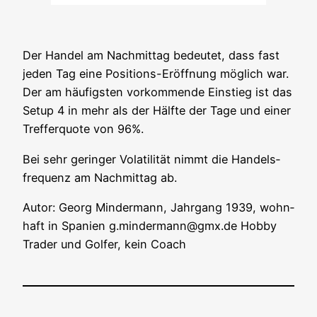
Der Han­del am Nach­mit­tag bedeu­tet, dass fast
jeden Tag eine Posi­ti­ons-Eröff­nung mög­lich war.
Der am häu­figs­ten vor­kom­men­de Ein­stieg ist das
Set­up 4 in mehr als der Hälf­te der Tage und einer
Tref­fer­quo­te von 96%.
Bei sehr gerin­ger Vola­ti­li­tät nimmt die Han­dels­
fre­quenz am Nach­mit­tag ab.
Autor: Georg Min­der­mann, Jahr­gang 1939, wohn­
haft in Spa­ni­en g.mindermann@gmx.de Hob­by
Trader und Gol­fer, kein Coach