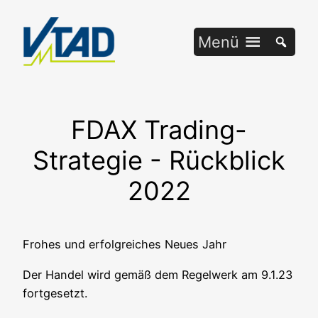
Zum
Inhalt
Menü
springen
FDAX Trading-
Strategie - Rückblick
2022
Fro­hes und erfolg­rei­ches Neu­es Jahr
Der Han­del wird gemäß dem Regel­werk am 9.1.23
fortgesetzt.