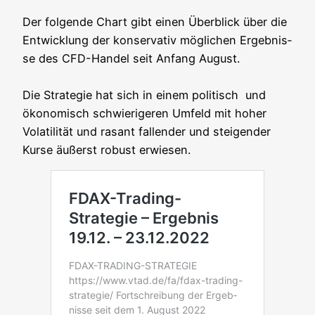
Der fol­gen­de Chart gibt einen Über­blick über die
Ent­wick­lung der kon­ser­va­tiv mög­li­chen Ergeb­nis­
se des CFD-Han­del seit Anfang August.
Die Stra­te­gie hat sich in einem poli­tisch und
öko­no­misch schwie­ri­ge­ren Umfeld mit hoher
Vola­ti­li­tät und rasant fal­len­der und stei­gen­der
Kur­se äußerst robust erwiesen.