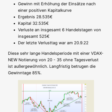
Gewinn mit Erhö­hung der Ein­sät­ze nach
einer posi­ti­ven Kapitalkurve
Ergeb­nis 28.535€
Kapi­tal 32.535€
Ver­lus­te an ins­ge­samt 6 Han­dels­ta­gen von
ins­ge­samt 525€
Der letz­te Ver­lust­tag war am 20.9.22
Die­se sehr lan­ge Han­del­s­pe­ri­ode mit einer VDAX-
NEW Notie­rung von 20 - 35 ohne Tages­ver­lust
ist außer­ge­wöhn­lich. Lang­fris­tig betru­gen die
Gew­inn­ta­ge 85%.