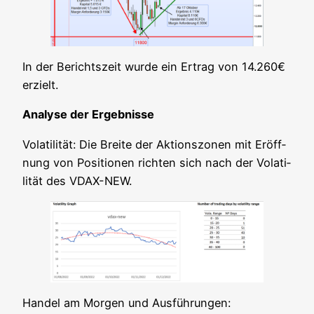
In der Berichts­zeit wur­de ein Ertrag von 14.260€
erzielt.
Ana­ly­se der Ergebnisse
Vola­ti­li­tät: Die Brei­te der Akti­ons­zo­nen mit Eröff­
nung von Posi­tio­nen rich­ten sich nach der Vola­ti­
li­tät des VDAX-NEW.
Han­del am Mor­gen und Ausführungen: