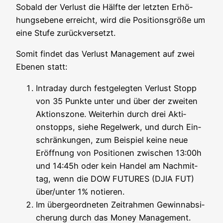
Sobald der Ver­lust die Hälf­te der letz­ten Erhö­
hungs­ebe­ne erreicht, wird die Posi­ti­ons­grö­ße um
eine Stu­fe zurückversetzt.
Somit fin­det das Ver­lust Manage­ment auf zwei
Ebe­nen statt:
Intra­day durch fest­ge­leg­ten Ver­lust Stopp
von 35 Punk­te unter und über der zwei­ten
Akti­ons­zo­ne. Wei­ter­hin durch drei Akti­
onstopps, sie­he Regel­werk, und durch Ein­
schrän­kun­gen, zum Bei­spiel kei­ne neue
Eröff­nung von Posi­tio­nen zwi­schen 13:00h
und 14:45h oder kein Han­del am Nach­mit­
tag, wenn die DOW FUTURES (DJIA FUT)
über/unter 1% notieren.
Im über­ge­ord­ne­ten Zeit­rah­men Gewinn­ab­si­
che­rung durch das Money Management.