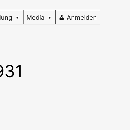
dung
Media
Anmelden
931