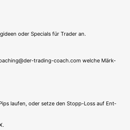
ing­ideen oder Spe­cials für Trader an.
an coaching@der-trading-coach.com wel­che Märk­
 Pips lau­fen, oder set­ze den Stopp-Loss auf Ent­
X.