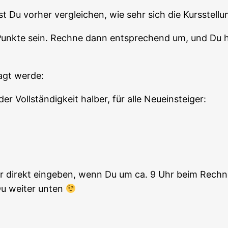
Du vor­her ver­glei­chen, wie sehr sich die Kurs­stel­
nk­te sein. Rech­ne dann ent­spre­chend um, und Du ha
agt werde:
er Voll­stän­dig­keit hal­ber, für alle Neueinsteiger:
er direkt ein­ge­ben, wenn Du um ca. 9 Uhr beim Rech­n
Du wei­ter unten