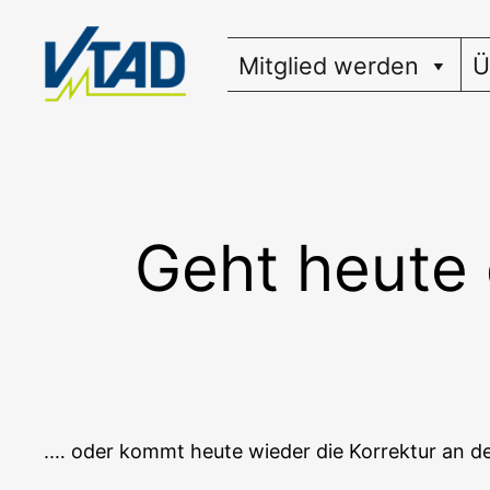
Zum
Inhalt
Mitglied werden
Ü
springen
Geht heute 
.… oder kommt heu­te wie­der die Kor­rek­tur an 