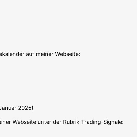
ka­len­der auf mei­ner Web­sei­te:
Janu­ar 2025)
ei­ner Web­sei­te unter der Rubrik Trading-Signale: