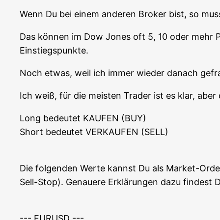
Wenn Du bei einem ande­ren Bro­ker bist, so musst 
Das kön­nen im Dow Jones oft 5, 10 oder mehr Pu
Einstiegspunkte.
Noch etwas, weil ich immer wie­der danach gefr
Ich weiß, für die meis­ten Trader ist es klar, aber d
Long bedeu­tet KAUFEN (BUY)
Short bedeu­tet VERKAUFEN (SELL)
Die fol­gen­den Wer­te kannst Du als Mar­ket-Ord
Sell-Stop). Genaue­re Erklä­run­gen dazu fin­dest 
--- EURUSD ---