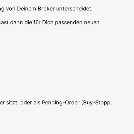
lung von Dei­nem Bro­ker unterscheidet.
st dann die für Dich pas­sen­den neu­en
er sitzt, oder als Pen­ding-Order (Buy-Stopp,