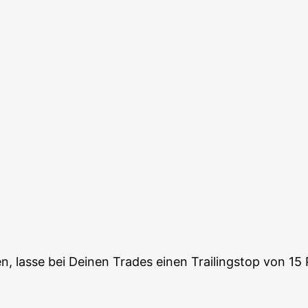
n, las­se bei Dei­nen Trades einen Trai­lings­top von 15