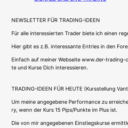
NEWSLETTER FÜR TRADING-IDEEN
Für alle inter­es­sier­ten Trader bie­te ich einen r
Hier gibt es z.B. inter­es­san­te Ent­ries in den F
Ein­fach auf mei­ner Web­sei­te www.der-trading
te und Kur­se Dich interessieren.
TRADING-IDEEN FÜR HEUTE (Kurs­stel­lung Van
Um mei­ne ange­ge­be­ne Per­for­mance zu errei­che
ry, wenn der Kurs 15 Pips/Punkte im Plus ist.
Die von mir ange­ge­be­nen Ein­stiegs­kur­se ermit