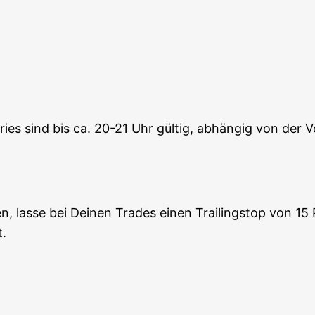
­ries sind bis ca. 20-21 Uhr gül­tig, abhän­gig von der Vo
n, las­se bei Dei­nen Trades einen Trai­lings­top von 15
t.