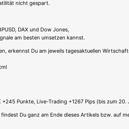
ti­li­tät nicht gespart.
, GBPUSD, DAX und Dow Jones,
igna­le am bes­ten umset­zen kannst.
en, erkennst Du am jeweils tages­ak­tu­el­len Wirt­schafts­
tml
245 Punk­te, Live-Tra­ding +1267 Pips (bis zum 20. 
n fin­dest Du ganz am Ende die­ses Arti­kels bzw. auf m