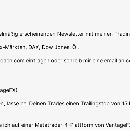
egel­mä­ßig erschei­nen­den News­let­ter mit mei­nen Tra­d
orex-Märk­ten, DAX, Dow Jones, Öl.
-coach.com ein­tra­gen oder schreib mir eine email 
tageFX)
n, las­se bei Dei­nen Trades einen Trai­lings­top von 15
t­le ich auf einer Metat­rader-4-Platt­form von VantageF