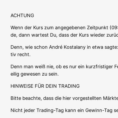
ACHTUNG
Wenn der Kurs zum ange­ge­be­nen Zeit­punkt (09:0
de, dann war­test Du, dass der Kurs wie­der zur
Denn, wie schon André Kostala­ny in etwa sag­te: „
tiv recht.
Denn man weiß nie, ob es nur ein kurz­fris­ti­ger 
ei­lig gewe­sen zu sein.
HINWEISE FÜR DEIN TRADING
Bit­te beach­te, dass die hier vor­ge­stell­ten M
Nicht jeder Tra­ding-Tag kann ein Gewinn-Tag se