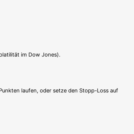
la­ti­li­tät im Dow Jones).
 Punk­ten lau­fen, oder set­ze den Stopp-Loss auf