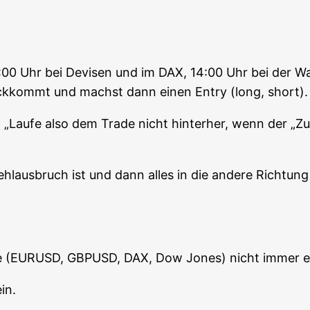
0 Uhr bei Devi­sen und im DAX, 14:00 Uhr bei der Wall­
ück­kommt und machst dann einen Ent­ry (long, short).
Lau­fe also dem Trade nicht hin­ter­her, wenn der „Zug 
Fehl­aus­bruch ist und dann alles in die ande­re Rich­tu
ärk­te (EURUSD, GBPUSD, DAX, Dow Jones) nicht immer e
in.