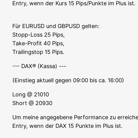
Ent­ry, wenn der Kurs 15 Pips/Punkte im Plus ist.
Für EURUSD und GBPUSD gel­ten:
Stopp-Loss 25 Pips,
Take-Pro­fit 40 Pips,
Trai­lings­top 15 Pips.
--- DAX® (Kas­sa) ---
(Ein­stieg aktu­ell gegen 09:00 bis ca. 16:00)
Long @ 21010
Short @ 20930
Um mei­ne ange­ge­be­ne Per­for­mance zu errei­che
Ent­ry, wenn der DAX 15 Punk­te im Plus ist.