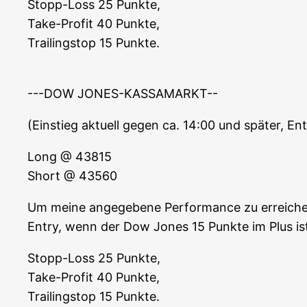
Stopp-Loss 25 Punk­te,
Take-Pro­fit 40 Punk­te,
Trai­lings­top 15 Punkte.
---DOW JONES-KASSAMARKT--
(Ein­stieg aktu­ell gegen ca. 14:00 und spä­ter, Ent
Long @ 43815
Short @ 43560
Um mei­ne ange­ge­be­ne Per­for­mance zu errei­che
Ent­ry, wenn der Dow Jones 15 Punk­te im Plus is
Stopp-Loss 25 Punk­te,
Take-Pro­fit 40 Punk­te,
Trai­lings­top 15 Punkte.