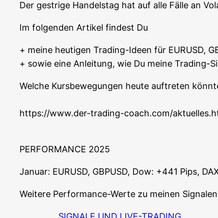
Der gest­ri­ge Han­dels­tag hat auf alle Fäl­le an Vola­
Im fol­gen­den Arti­kel fin­dest Du
+ mei­ne heu­ti­gen Tra­ding-Ideen für EURUSD
+ sowie eine Anlei­tung, wie Du mei­ne Tra­ding-S
Wel­che Kurs­be­we­gun­gen heu­te auf­tre­ten könn­t
https://www.der-trading-coach.com/aktuelles.h
PERFORMANCE 2025
Janu­ar: EURUSD, GBPUSD, Dow: +441 Pips, DAX +
Wei­te­re Per­for­mance-Wer­te zu mei­nen Signa­le
SIGNALE UND LIVE-TRADING