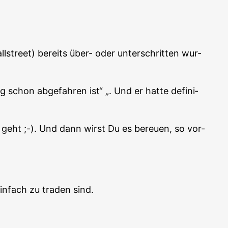
street) bereits über- oder unter­schrit­ten wur­
schon abge­fah­ren ist“ „. Und er hat­te defi­ni­
ng geht ;-). Und dann wirst Du es bereu­en, so vor­
in­fach zu traden sind.