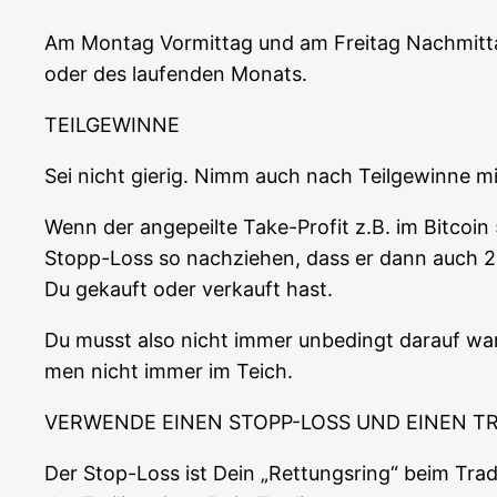
Am Mon­tag Vor­mit­tag und am Frei­tag Nach­mit­t
oder des lau­fen­den Monats.
TEILGEWINNE
Sei nicht gie­rig. Nimm auch nach Teil­ge­win­ne mi
Wenn der ange­peil­te Take-Pro­fit z.B. im Bit­co­i
Stopp-Loss so nach­zie­hen, dass er dann auch 2
Du gekauft oder ver­kauft hast.
Du musst also nicht immer unbe­dingt dar­auf war­
men nicht immer im Teich.
VERWENDE EINEN STOPP-LOSS UND EINEN TR
Der Stop-Loss ist Dein „Ret­tungs­ring“ beim Tra­