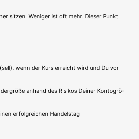
r sit­zen. Weni­ger ist oft mehr. Die­ser Punkt
n (sell), wenn der Kurs erreicht wird und Du vor
er­grö­ße anhand des Risi­kos Dei­ner Kon­to­grö­
einen erfolg­rei­chen Handelstag