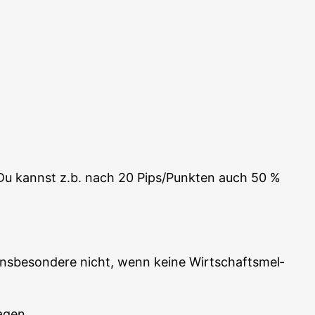
. Du kannst z.b. nach 20 Pips/Punkten auch 50 %
s­be­son­de­re nicht, wenn kei­ne Wirt­schafts­mel­
agen.