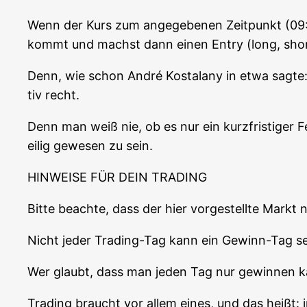
Wenn der Kurs zum ange­ge­be­nen Zeit­punkt (09:0
kommt und machst dann einen Ent­ry (long, shor
Denn, wie schon André Kostala­ny in etwa sag­te: „
tiv recht.
Denn man weiß nie, ob es nur ein kurz­fris­ti­ger 
ei­lig gewe­sen zu sein.
HINWEISE FÜR DEIN TRADING
Bit­te beach­te, dass der hier vor­ge­stell­te Markt
Nicht jeder Tra­ding-Tag kann ein Gewinn-Tag se
Wer glaubt, dass man jeden Tag nur gewin­nen kann
Tra­ding braucht vor allem eines, und das heißt: 