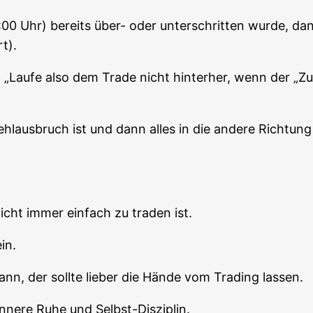
0 Uhr) bereits über- oder unter­schrit­ten wur­de, da
t).
Lau­fe also dem Trade nicht hin­ter­her, wenn der „Zug 
Fehl­aus­bruch ist und dann alles in die ande­re Rich­tu
 nicht immer ein­fach zu traden ist.
in.
, der soll­te lie­ber die Hän­de vom Tra­ding lassen.
inne­re Ruhe und Selbst-Disziplin.