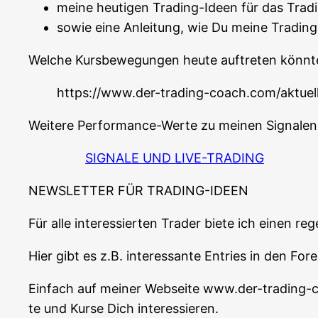
mei­ne heu­ti­gen Tra­ding-Ideen für das Tra­d
sowie eine Anlei­tung, wie Du mei­ne Tra­din
Wel­che Kurs­be­we­gun­gen heu­te auf­tre­ten könn­t
https://www.der-trading-coach.com/aktuel
Wei­te­re Per­for­mance-Wer­te zu mei­nen Signa­le
SIGNALE UND LIVE-TRADING
NEWSLETTER FÜR TRADING-IDEEN
Für alle inter­es­sier­ten Trader bie­te ich einen r
Hier gibt es z.B. inter­es­san­te Ent­ries in den F
Ein­fach auf mei­ner Web­sei­te www.der-trading
te und Kur­se Dich interessieren.