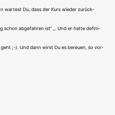
nn war­test Du, dass der Kurs wie­der zurück­
schon abge­fah­ren ist“ „. Und er hat­te defi­ni­
ng geht ;-). Und dann wirst Du es bereu­en, so vor­