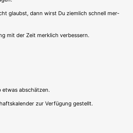
cht glaubst, dann wirst Du ziem­lich schnell mer­
ng mit der Zeit merk­lich verbessern.
­ab etwas abschätzen.
afts­ka­len­der zur Ver­fü­gung gestellt.