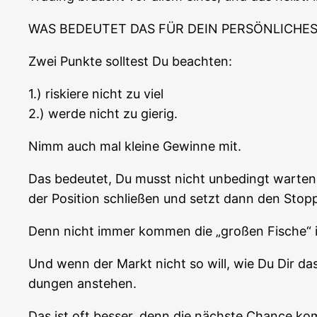
WAS BEDEUTET DAS FÜR DEIN PERSÖNLICHES
Zwei Punk­te soll­test Du beachten:
1.) ris­kie­re nicht zu viel
2.) wer­de nicht zu gierig.
Nimm auch mal klei­ne Gewin­ne mit.
Das bedeu­tet, Du musst nicht unbe­dingt war­te
der Posi­ti­on schlie­ßen und setzt dann den Sto
Denn nicht immer kom­men die „gro­ßen Fische
Und wenn der Markt nicht so will, wie Du Dir das v
dun­gen anstehen.
Das ist oft bes­ser, denn die nächs­te Chan­ce k