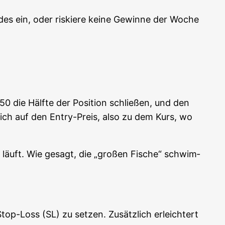
es ein, oder ris­kie­re kei­ne Gewin­ne der Woche
50 die Hälf­te der Posi­ti­on schlie­ßen, und den
ch auf den Ent­ry-Preis, also zu dem Kurs, wo
t läuft. Wie gesagt, die „gro­ßen Fische“ schwim­
op-Loss (SL) zu set­zen. Zusätz­lich erleich­tert