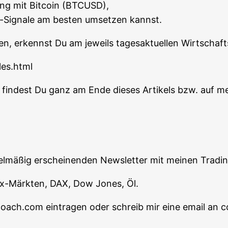
ing mit Bit­co­in (BTCUSD),
g-Signa­le am bes­ten umset­zen kannst.
en, erkennst Du am jeweils tages­ak­tu­el­len Wirt­schaft
les.html
n fin­dest Du ganz am Ende die­ses Arti­kels bzw. auf m
egel­mä­ßig erschei­nen­den News­let­ter mit mei­nen Tra­d
orex-Märk­ten, DAX, Dow Jones, Öl.
-coach.com ein­tra­gen oder schreib mir eine email 