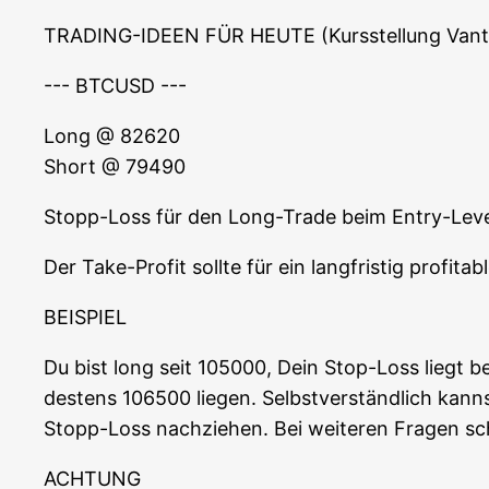
TRADING-IDEEN FÜR HEUTE (Kurs­stel­lung Van
--- BTCUSD ---
Long @ 82620
Short @ 79490
Stopp-Loss für den Long-Trade beim Ent­ry-Leve
Der Take-Pro­fit soll­te für ein lang­fris­tig pro­f
BEISPIEL
Du bist long seit 105000, Dein Stop-Loss liegt be
des­tens 106500 lie­gen. Selbst­ver­ständ­lich kan
Stopp-Loss nach­zie­hen. Bei wei­te­ren Fra­gen 
ACHTUNG