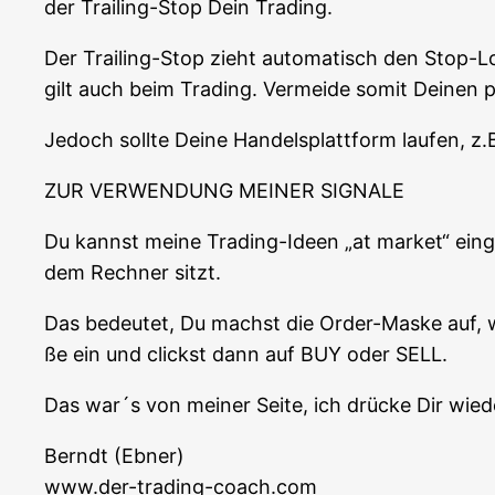
der Trai­ling-Stop Dein Trading.
Der Trai­ling-Stop zieht auto­ma­tisch den Stop-L
gilt auch beim Tra­ding. Ver­mei­de somit Dei­nen 
Jedoch soll­te Dei­ne Han­dels­platt­form lau­fen, z
ZUR VERWENDUNG MEINER SIGNALE
Du kannst mei­ne Tra­ding-Ideen „at mar­ket“ ein­g
dem Rech­ner sitzt.
Das bedeu­tet, Du machst die Order-Mas­ke auf, wo
ße ein und clickst dann auf BUY oder SELL.
Das war´s von mei­ner Sei­te, ich drü­cke Dir wie
Berndt (Ebner)
www.der-trading-coach.com