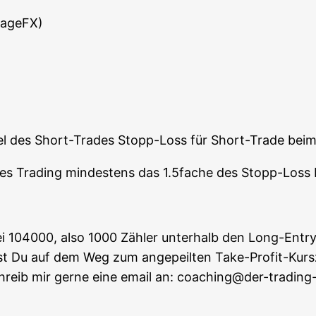
tageFX)
l des Short-Trades Stopp-Loss für Short-Trade beim
i­ta­bles Tra­ding min­des­tens das 1.5fache des Stopp-Los
i 104000, also 1000 Zäh­ler unter­halb den Long-Ent­ry-
nst Du auf dem Weg zum ange­peil­ten Take-Pro­fit-Kurs­
schreib mir ger­ne eine email an: coaching@der-tradin