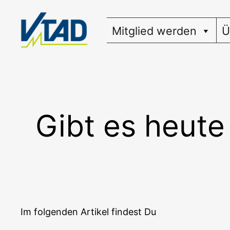
Zum
Inhalt
Mitglied werden
Ü
springen
Gibt es heut
Im fol­gen­den Arti­kel fin­dest Du