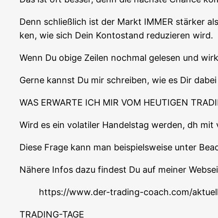
Denn schließ­lich ist der Markt IMMER stär­ker al
ken, wie sich Dein Kon­to­stand redu­zie­ren wird.
Wenn Du obi­ge Zei­len noch­mal gele­sen und wirk­
Ger­ne kannst Du mir schrei­ben, wie es Dir dabei
WAS ERWARTE ICH MIR VOM HEUTIGEN TRADI
Wird es ein vola­ti­ler Han­dels­tag wer­den, dh mi
Die­se Fra­ge kann man bei­spiels­wei­se unter Bea
Nähe­re Infos dazu fin­dest Du auf mei­ner Web­sei­t
https://www.der-trading-coach.com/aktuel
TRADING-TAGE