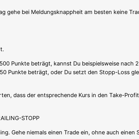
ag gehe bei Mel­dungs­knapp­heit am bes­ten kei­ne Trad
t.
n 500 Punk­te beträgt, kannst Du bei­spiels­wei­se nach 2
50 Punk­te beträgt, oder Du setzt den Stopp-Loss glei
ten, dass der ent­spre­chen­de Kurs in den Take-Pro­fi
AILING-STOPP
ding. Gehe nie­mals einen Trade ein, ohne auch einen St