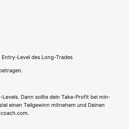
 Ent­ry-Level des Long-Trades
s betragen.
Levels. Dann soll­te dein Take-Pro­fit bei min­
ziel einen Teil­ge­winn mit­ne­hem und Dei­nen
g-coach.com.