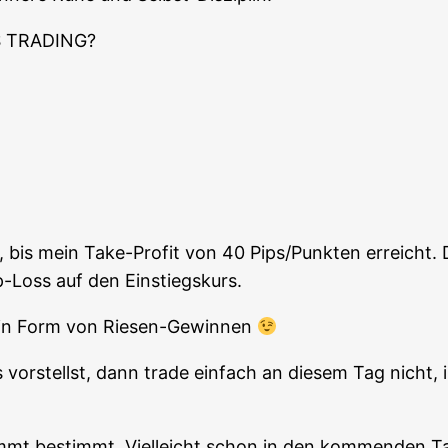
 TRADING?
n, bis mein Take-Pro­fit von 40 Pips/Punkten erreicht
pp-Loss auf den Einstiegskurs.
“ in Form von Riesen-Gewinnen
or­stellst, dann trade ein­fach an die­sem Tag nicht, in
ommt bestimmt. Viel­leicht schon in den kom­men­den T