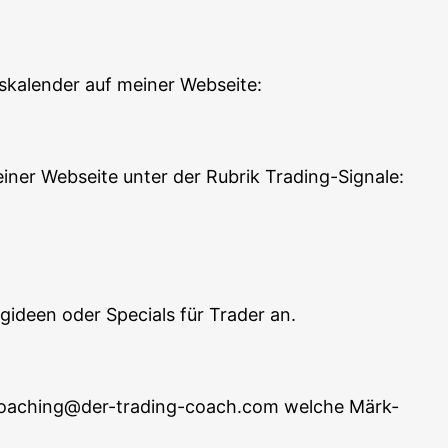
s­ka­len­der auf mei­ner Webseite:
ei­ner Web­sei­te unter der Rubrik Trading-Signale:
ing­ideen oder Spe­cials für Trader an.
an coaching@der-trading-coach.com wel­che Märk­