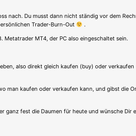
oss nach. Du musst dann nicht stän­dig vor dem Rech­ne
per­sön­li­chen Trader-Burn-Out
.
.B. Metat­rader MT4, der PC also ein­ge­schal­tet sein.
e­ben, also direkt gleich kau­fen (buy) oder ver­kau­fe
 man kau­fen oder ver­kau­fen kann, und gibst die Ord
­der ganz fest die Dau­men für heu­te und wün­sche Dir 