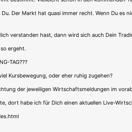
s Du. Der Markt hat qua­si immer recht. Wenn Du es ni
lich ver­stan­den hast, dann wird sich auch Dein Tra­di
 so ergeht.
NG-TAG???
t viel Kurs­be­we­gung, oder eher ruhig zugehen?
ch­tung der jewei­li­gen Wirt­schafts­mel­dun­gen im vor
e, dort habe ich für Dich einen aktu­el­len Live-Wirt­sch
les.html