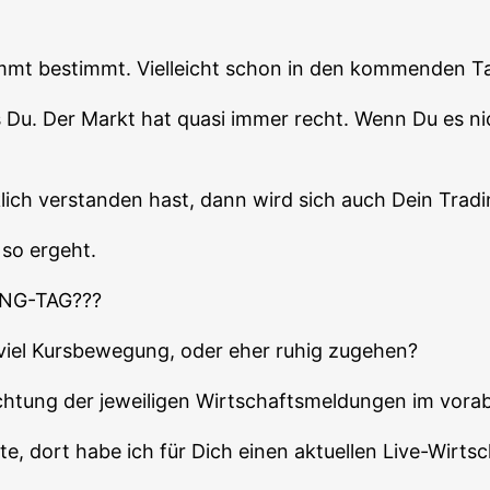
ommt bestimmt. Viel­leicht schon in den kom­men­den T
s Du. Der Markt hat qua­si immer recht. Wenn Du es ni
lich ver­stan­den hast, dann wird sich auch Dein Tra­di
 so ergeht.
NG-TAG???
t viel Kurs­be­we­gung, oder eher ruhig zugehen?
ch­tung der jewei­li­gen Wirt­schafts­mel­dun­gen im vor
e, dort habe ich für Dich einen aktu­el­len Live-Wirt­sch