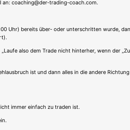
mail an: coaching@der-trading-coach.com.
0 Uhr) bereits über- oder unter­schrit­ten wur­de, da
t).
Lau­fe also dem Trade nicht hin­ter­her, wenn der „Zug 
Fehl­aus­bruch ist und dann alles in die ande­re Rich­tu
 nicht immer ein­fach zu traden ist.
in.