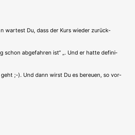
nn war­test Du, dass der Kurs wie­der zurück­
schon abge­fah­ren ist“ „. Und er hat­te defi­ni­
ng geht ;-). Und dann wirst Du es bereu­en, so vor­