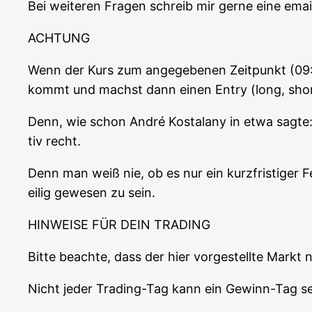
Bei wei­te­ren Fra­gen schreib mir ger­ne eine e
ACHTUNG
Wenn der Kurs zum ange­ge­be­nen Zeit­punkt (09:0
kommt und machst dann einen Ent­ry (long, shor
Denn, wie schon André Kostala­ny in etwa sag­te: „
tiv recht.
Denn man weiß nie, ob es nur ein kurz­fris­ti­ger 
ei­lig gewe­sen zu sein.
HINWEISE FÜR DEIN TRADING
Bit­te beach­te, dass der hier vor­ge­stell­te Markt
Nicht jeder Tra­ding-Tag kann ein Gewinn-Tag se