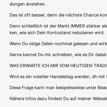
dun­gen anstehen.
Das ist oft bes­ser, denn die nächs­te Chan­ce k
Denn schließ­lich ist der Markt IMMER stär­ker al
ken, wie sich Dein Kon­to­stand redu­zie­ren wird.
Wenn Du obi­ge Zei­len noch­mal gele­sen und wirk­
Ger­ne kannst Du mir schrei­ben, wie es Dir dabei
WAS ERWARTE ICH MIR VOM HEUTIGEN TRADI
Wird es ein vola­ti­ler Han­dels­tag wer­den, dh mi
Die­se Fra­ge kann man bei­spiels­wei­se unter Bea
Nähe­re Infos dazu fin­dest Du auf mei­ner Web­sei­t