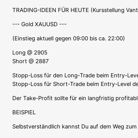
TRADING-IDEEN FÜR HEUTE (Kurs­stel­lung Van
--- Gold XAUUSD ---
(Ein­stieg aktu­ell gegen 09:00 bis ca. 22:00)
Long @ 2905
Short @ 2887
Stopp-Loss für den Long-Trade beim Ent­ry-Lev
Stopp-Loss für Short-Trade beim Ent­ry-Level 
Der Take-Pro­fit soll­te für ein lang­fris­tig pro­f
BEISPIEL
Selbst­ver­ständ­lich kannst Du auf dem Weg zum a