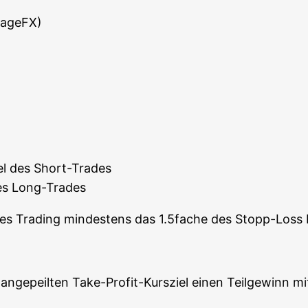
tageFX)
el des Short-Trades
des Long-Trades
i­ta­bles Tra­ding min­des­tens das 1.5fache des Stopp-Los
nge­peil­ten Take-Pro­fit-Kurs­ziel einen Teil­ge­winn