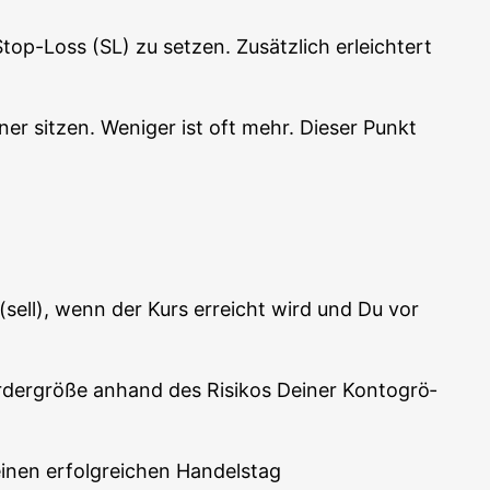
op-Loss (SL) zu set­zen. Zusätz­lich erleich­tert
r sit­zen. Weni­ger ist oft mehr. Die­ser Punkt
n (sell), wenn der Kurs erreicht wird und Du vor
er­grö­ße anhand des Risi­kos Dei­ner Kon­to­grö­
einen erfolg­rei­chen Handelstag