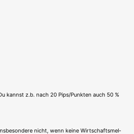
. Du kannst z.b. nach 20 Pips/Punkten auch 50 %
s­be­son­de­re nicht, wenn kei­ne Wirt­schafts­mel­