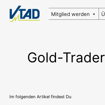
Zum
Inhalt
Mitglied werden
Ü
springen
Gold-Trader
Im fol­gen­den Arti­kel fin­dest Du