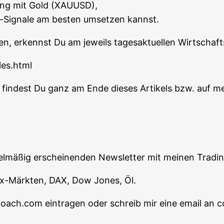
­ding mit Gold (XAUUSD),
g-Signa­le am bes­ten umset­zen kannst.
en, erkennst Du am jeweils tages­ak­tu­el­len Wirt­schaft
les.html
n fin­dest Du ganz am Ende die­ses Arti­kels bzw. auf m
egel­mä­ßig erschei­nen­den News­let­ter mit mei­nen Tra­d
orex-Märk­ten, DAX, Dow Jones, Öl.
-coach.com ein­tra­gen oder schreib mir eine email 