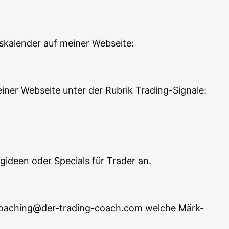
s­ka­len­der auf mei­ner Webseite:
ei­ner Web­sei­te unter der Rubrik Trading-Signale:
ing­ideen oder Spe­cials für Trader an.
an coaching@der-trading-coach.com wel­che Märk­