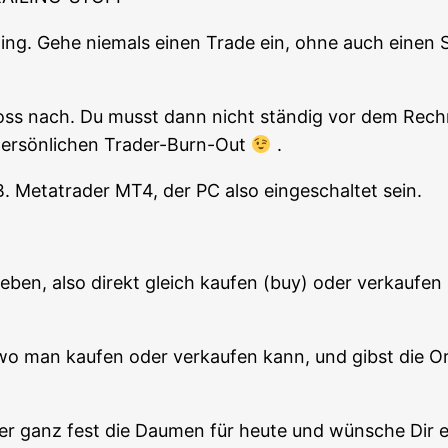
ding. Gehe nie­mals einen Trade ein, ohne auch einen St
oss nach. Du musst dann nicht stän­dig vor dem Rech­ne
per­sön­li­chen Trader-Burn-Out
.
.B. Metat­rader MT4, der PC also ein­ge­schal­tet sein.
e­ben, also direkt gleich kau­fen (buy) oder ver­kau­fe
 man kau­fen oder ver­kau­fen kann, und gibst die Ord
­der ganz fest die Dau­men für heu­te und wün­sche Dir 