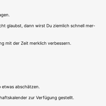
agen.
cht glaubst, dann wirst Du ziem­lich schnell mer­
ng mit der Zeit merk­lich verbessern.
­ab etwas abschätzen.
afts­ka­len­der zur Ver­fü­gung gestellt.