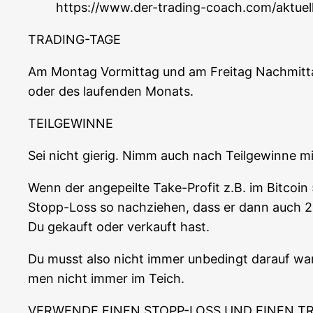
https://www.der-trading-coach.com/aktuel
TRADING-TAGE
Am Mon­tag Vor­mit­tag und am Frei­tag Nach­mit­t
oder des lau­fen­den Monats.
TEILGEWINNE
Sei nicht gie­rig. Nimm auch nach Teil­ge­win­ne mi
Wenn der ange­peil­te Take-Pro­fit z.B. im Bit­co­i
Stopp-Loss so nach­zie­hen, dass er dann auch 2
Du gekauft oder ver­kauft hast.
Du musst also nicht immer unbe­dingt dar­auf war­
men nicht immer im Teich.
VERWENDE EINEN STOPP-LOSS UND EINEN TR