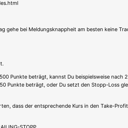
les.html
ag gehe bei Mel­dungs­knapp­heit am bes­ten kei­ne Trad
t.
n 500 Punk­te beträgt, kannst Du bei­spiels­wei­se nach 2
50 Punk­te beträgt, oder Du setzt den Stopp-Loss glei
ten, dass der ent­spre­chen­de Kurs in den Take-Pro­fi
AILING-STOPP