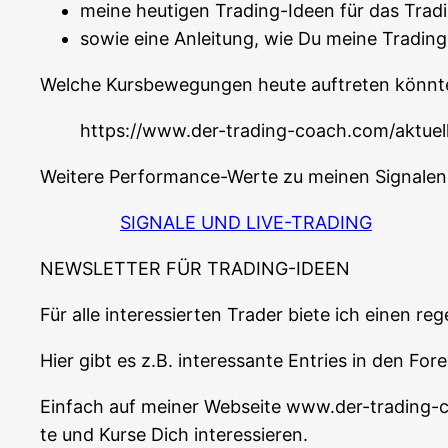
mei­ne heu­ti­gen Tra­ding-Ideen für das Tra
sowie eine Anlei­tung, wie Du mei­ne Tra­din
Wel­che Kurs­be­we­gun­gen heu­te auf­tre­ten könn­t
https://www.der-trading-coach.com/aktuel
Wei­te­re Per­for­mance-Wer­te zu mei­nen Signa­le
SIGNALE UND LIVE-TRADING
NEWSLETTER FÜR TRADING-IDEEN
Für alle inter­es­sier­ten Trader bie­te ich einen r
Hier gibt es z.B. inter­es­san­te Ent­ries in den F
Ein­fach auf mei­ner Web­sei­te www.der-trading
te und Kur­se Dich interessieren.