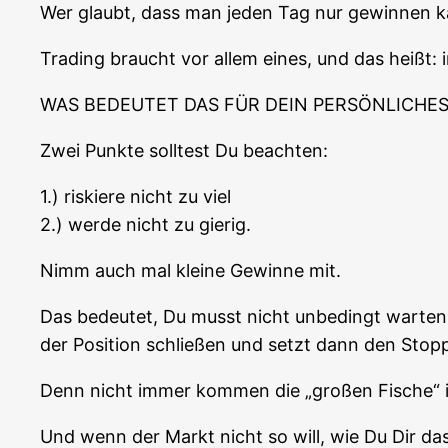
Wer glaubt, dass man jeden Tag nur gewin­nen kann
Tra­ding braucht vor allem eines, und das heißt: 
WAS BEDEUTET DAS FÜR DEIN PERSÖNLICHES
Zwei Punk­te soll­test Du beachten:
1.) ris­kie­re nicht zu viel
2.) wer­de nicht zu gierig.
Nimm auch mal klei­ne Gewin­ne mit.
Das bedeu­tet, Du musst nicht unbe­dingt war­te
der Posi­ti­on schlie­ßen und setzt dann den Sto
Denn nicht immer kom­men die „gro­ßen Fische
Und wenn der Markt nicht so will, wie Du Dir das v