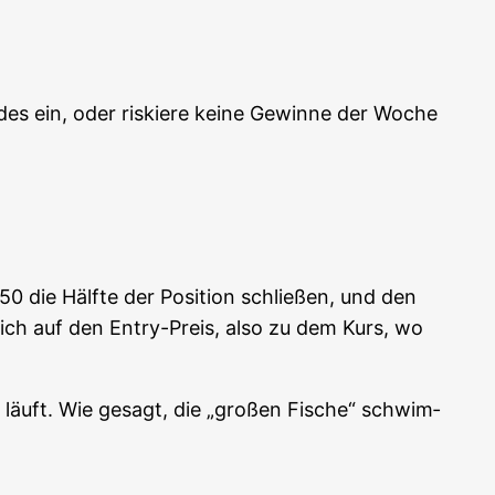
es ein, oder ris­kie­re kei­ne Gewin­ne der Woche
50 die Hälf­te der Posi­ti­on schlie­ßen, und den
ch auf den Ent­ry-Preis, also zu dem Kurs, wo
t läuft. Wie gesagt, die „gro­ßen Fische“ schwim­