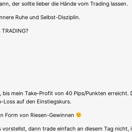
, der soll­te lie­ber die Hän­de vom Tra­ding lassen.
inne­re Ruhe und Selbst-Disziplin.
 TRADING?
n, bis mein Take-Pro­fit von 40 Pips/Punkten erreicht
pp-Loss auf den Einstiegskurs.
“ in Form von Riesen-Gewinnen
or­stellst, dann trade ein­fach an die­sem Tag nicht, in