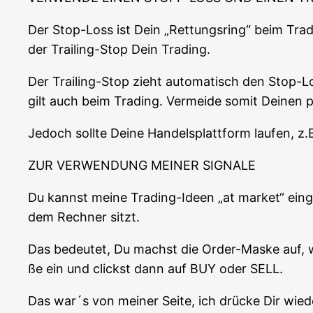
Der Stop-Loss ist Dein „Ret­tungs­ring“ beim Tra­
der Trai­ling-Stop Dein Trading.
Der Trai­ling-Stop zieht auto­ma­tisch den Stop-L
gilt auch beim Tra­ding. Ver­mei­de somit Dei­nen 
Jedoch soll­te Dei­ne Han­dels­platt­form lau­fen, z
ZUR VERWENDUNG MEINER SIGNALE
Du kannst mei­ne Tra­ding-Ideen „at mar­ket“ ein­g
dem Rech­ner sitzt.
Das bedeu­tet, Du machst die Order-Mas­ke auf, wo
ße ein und clickst dann auf BUY oder SELL.
Das war´s von mei­ner Sei­te, ich drü­cke Dir wie