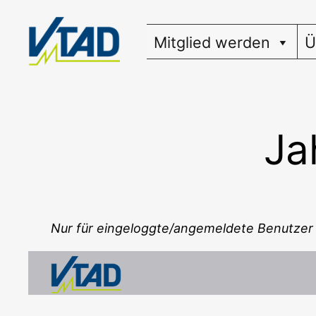
Zum
Inhalt
Mitglied werden
Ü
springen
Ja
Nur für eingeloggte/angemeldete Benutzer