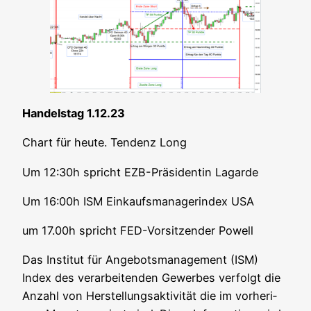
Han­dels­tag 1.12.23
Chart für heu­te. Ten­denz Long
Um 12:30h spricht EZB-Prä­si­den­tin Lagarde
Um 16:00h ISM Ein­kaufs­ma­na­ger­index USA
um 17.00h spricht FED-Vor­sit­zen­der Powell
Das Insti­tut für Ange­bots­ma­nage­ment (ISM)
Index des ver­ar­bei­ten­den Gewer­bes ver­folgt die
Anzahl von Her­stel­lungs­ak­ti­vi­tät die im vor­he­ri­