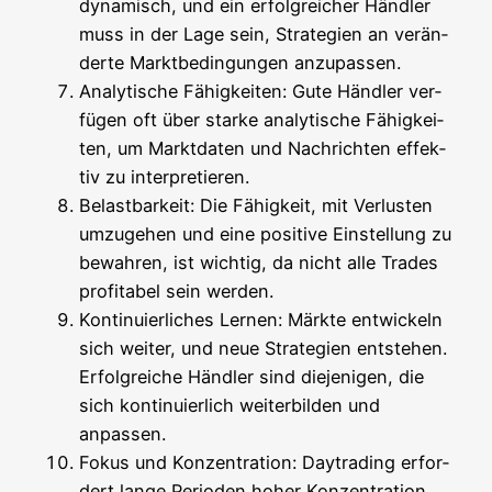
dyna­misch, und ein erfolg­rei­cher Händ­ler
muss in der Lage sein, Stra­te­gien an ver­än­
der­te Markt­be­din­gun­gen anzupassen.
Ana­ly­ti­sche Fähig­kei­ten: Gute Händ­ler ver­
fü­gen oft über star­ke ana­ly­ti­sche Fähig­kei­
ten, um Markt­da­ten und Nach­rich­ten effek­
tiv zu interpretieren.
Belast­bar­keit: Die Fähig­keit, mit Ver­lus­ten
umzu­ge­hen und eine posi­ti­ve Ein­stel­lung zu
bewah­ren, ist wich­tig, da nicht alle Trades
pro­fi­ta­bel sein werden.
Kon­ti­nu­ier­li­ches Ler­nen: Märk­te ent­wi­ckeln
sich wei­ter, und neue Stra­te­gien ent­ste­hen.
Erfolg­rei­che Händ­ler sind die­je­ni­gen, die
sich kon­ti­nu­ier­lich wei­ter­bil­den und
anpassen.
Fokus und Kon­zen­tra­ti­on: Day­tra­ding erfor­
dert lan­ge Peri­oden hoher Kon­zen­tra­ti­on,