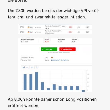
die Börse.
Um 7.30h wur­den bereits der wich­ti­ge VPI ver­öf­
fent­licht, und zwar mit fal­len­der Inflation.
Ab 8.00h konn­te daher schon Long Posi­tio­nen
eröff­net werden.