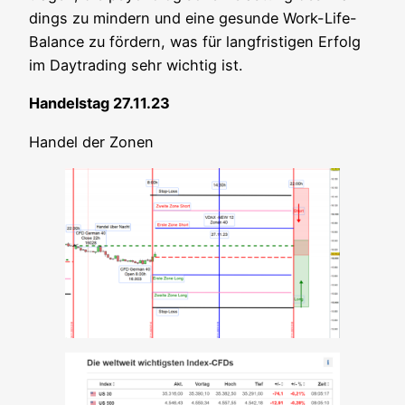
dings zu min­dern und eine gesun­de Work-Life-
Balan­ce zu för­dern, was für lang­fris­ti­gen Erfolg
im Day­tra­ding sehr wich­tig ist.
Han­dels­tag 27.11.23
Han­del der Zonen