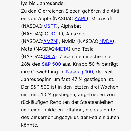
lye bis Jah­res­en­de.
Zu den Glor­rei­chen Sie­ben gehö­ren die Akti­
en von Apple (NASDAQ:
AAPL
), Micro­soft
(NASDAQ:
MSFT
), Alpha­bet
(NASDAQ:
GOOGL
), Ama­zon
(NASDAQ:
AMZN
), Nvi­dia (NASDAQ:
NVDA
),
Meta (NASDAQ:
META
) und Tes­la
(NASDAQ:
TSLA
). Zusam­men machen sie
28% des
S&P 500
aus. Knapp 50 % beträgt
ihre Gewich­tung im
Nasdaq 100
, der seit
Jah­res­be­ginn um fast 47 % gestie­gen ist.
Der S&P 500 ist in den letz­ten drei Wochen
um rund 10 % gestie­gen, ange­trie­ben von
rück­läu­fi­gen Ren­di­ten der Staats­an­lei­hen
und einer mil­de­ren Infla­ti­on, die das Ende
des Zins­er­hö­hungs­zy­klus der Fed ein­läu­ten
könn­te.