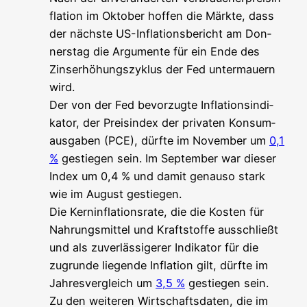
fla­ti­on im Okto­ber hof­fen die Märk­te, dass
der nächs­te US-Infla­ti­ons­be­richt am Don­
ners­tag die Argu­men­te für ein Ende des
Zins­er­hö­hungs­zy­klus der Fed unter­mau­ern
wird.
Der von der Fed bevor­zug­te Infla­ti­ons­in­di­
ka­tor, der Preis­in­dex der pri­va­ten Kon­sum­
aus­ga­ben (PCE), dürf­te im Novem­ber um
0,1
%
gestie­gen sein. Im Sep­tem­ber war die­ser
Index um 0,4 % und damit genau­so stark
wie im August gestie­gen.
Die Kern­in­fla­ti­ons­ra­te, die die Kos­ten für
Nah­rungs­mit­tel und Kraft­stof­fe aus­schließt
und als zuver­läs­si­ge­rer Indi­ka­tor für die
zugrun­de lie­gen­de Infla­ti­on gilt, dürf­te im
Jah­res­ver­gleich um
3,5 %
gestie­gen sein.
Zu den wei­te­ren Wirt­schafts­da­ten, die im