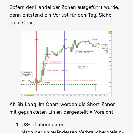
Sofern der Han­del der Zonen aus­ge­führt wur­de,
dann ent­stand ein Ver­lust für den Tag. Sie­he
dazu Chart.
Ab 9h Long. Im Chart wer­den die Short Zonen
mit gepunk­te­ten Lini­en dar­ge­stellt = Vorsicht
US-Infla­ti­ons­da­ten
Nach der unver­än­der­ten Ver­brau­cher­preis­in­