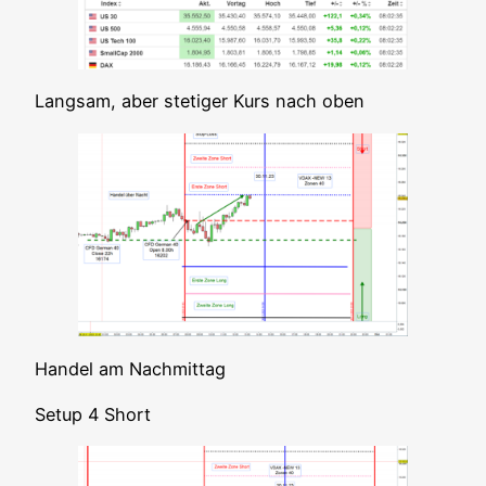
Lang­sam, aber ste­ti­ger Kurs nach oben
Han­del am Nachmittag
Set­up 4 Short