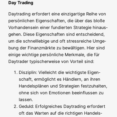
Day Tra­ding
Day­tra­ding erfor­dert eine ein­zig­ar­ti­ge Rei­he von
per­sön­li­chen Eigen­schaf­ten, die über das blo­ße
Vor­han­den­sein einer fun­dier­ten Stra­te­gie hin­aus­
ge­hen. Die­se Eigen­schaf­ten sind ent­schei­dend,
um die schnell­le­bi­ge und oft stress­rei­che Umge­
bung der Finanz­märk­te zu bewäl­ti­gen. Hier sind
eini­ge wich­ti­ge per­sön­li­che Merk­ma­le, die für
Day­trader typi­scher­wei­se von Vor­teil sind:
Dis­zi­plin: Viel­leicht die wich­tigs­te Eigen­
schaft, ermög­licht es Händ­lern, an ihren
Han­dels­plä­nen und Stra­te­gien fest­zu­hal­ten,
ohne sich von Emo­tio­nen beein­flus­sen zu
lassen.
Geduld: Erfolg­rei­ches Day­tra­ding erfor­dert
oft das War­ten auf die rich­ti­gen Han­dels­