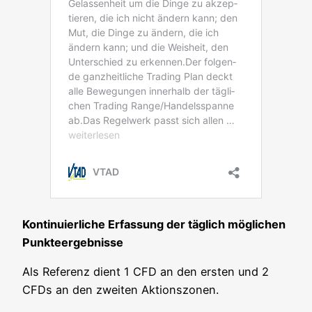
Kon­ti­nu­ier­li­che Erfas­sung der täg­lich mög­li­chen
Punkteergebnisse
Als Refe­renz dient 1 CFD an den ers­ten und 2
CFDs an den zwei­ten Aktionszonen.