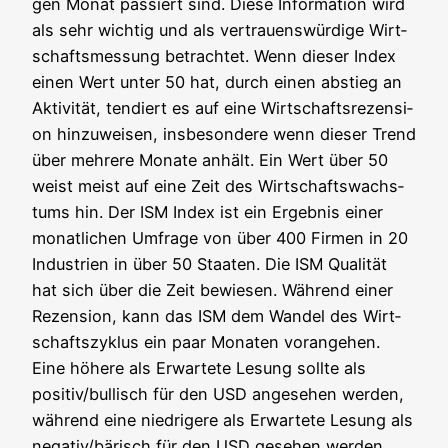
gen Monat pas­siert sind. Die­se Infor­ma­ti­on wird
als sehr wich­tig und als ver­trau­ens­wür­di­ge Wirt­
schafts­mes­sung betrach­tet. Wenn die­ser Index
einen Wert unter 50 hat, durch einen abstieg an
Akti­vi­tät, ten­diert es auf eine Wirt­schafts­re­zen­si­
on hin­zu­wei­sen, ins­be­son­de­re wenn die­ser Trend
über meh­re­re Mona­te anhält. Ein Wert über 50
weist meist auf eine Zeit des Wirt­schafts­wachs­
tums hin. Der ISM Index ist ein Ergeb­nis einer
monat­li­chen Umfra­ge von über 400 Fir­men in 20
Indus­trien in über 50 Staa­ten. Die ISM Qua­li­tät
hat sich über die Zeit bewie­sen. Wäh­rend einer
Rezen­si­on, kann das ISM dem Wan­del des Wirt­
schafts­zy­klus ein paar Mona­ten vor­an­ge­hen.
Eine höhe­re als Erwar­te­te Lesung soll­te als
positiv/bullisch für den USD ange­se­hen wer­den,
wäh­rend eine nied­ri­ge­re als Erwar­te­te Lesung als
negativ/bärisch für den USD gese­hen werden.