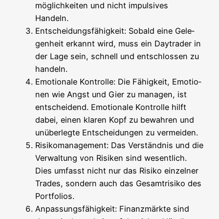
mög­lich­kei­ten und nicht impul­si­ves
Handeln.
Ent­schei­dungs­fä­hig­keit: Sobald eine Gele­
gen­heit erkannt wird, muss ein Day­trader in
der Lage sein, schnell und ent­schlos­sen zu
handeln.
Emo­tio­na­le Kon­trol­le: Die Fähig­keit, Emo­tio­
nen wie Angst und Gier zu mana­gen, ist
ent­schei­dend. Emo­tio­na­le Kon­trol­le hilft
dabei, einen kla­ren Kopf zu bewah­ren und
unüber­leg­te Ent­schei­dun­gen zu vermeiden.
Risi­ko­ma­nage­ment: Das Ver­ständ­nis und die
Ver­wal­tung von Risi­ken sind wesent­lich.
Dies umfasst nicht nur das Risi­ko ein­zel­ner
Trades, son­dern auch das Gesamt­ri­si­ko des
Portfolios.
Anpas­sungs­fä­hig­keit: Finanz­märk­te sind