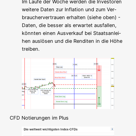
Im Lau­fe der Woche wer­den die Inves­to­ren
wei­te­re Daten zur Infla­ti­on und zum Ver­
brau­cher­ver­trau­en erhal­ten (sie­he oben) -
Daten, die bes­ser als erwar­tet aus­fal­len,
könn­ten einen Aus­ver­kauf bei Staats­an­lei­
hen aus­lö­sen und die Ren­di­ten in die Höhe
treiben.
CFD Notie­run­gen im Plus