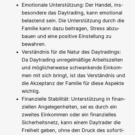
Emo­tio­na­le Unter­stüt­zung: Der Han­del, ins­
be­son­de­re das Day­tra­ding, kann emo­tio­nal
belas­tend sein. Die Unter­stüt­zung durch die
Fami­lie kann dazu bei­tra­gen, Stress abzu­
bau­en und eine posi­ti­ve Ein­stel­lung zu
bewahren.
Ver­ständ­nis für die Natur des Day­tra­dings:
Da Day­tra­ding unre­gel­mä­ßi­ge Arbeits­zei­ten
und mög­li­cher­wei­se schwan­ken­de Ein­kom­
men mit sich bringt, ist das Ver­ständ­nis und
die Akzep­tanz der Fami­lie für die­se Aspek­te
wichtig.
Finan­zi­el­le Sta­bi­li­tät: Unter­stüt­zung in finan­
zi­el­len Ange­le­gen­hei­ten, sei es durch ein
zwei­tes Ein­kom­men oder ein finan­zi­el­les
Sicher­heits­netz, kann einem Day­trader die
Frei­heit geben, ohne den Druck des sofor­ti­