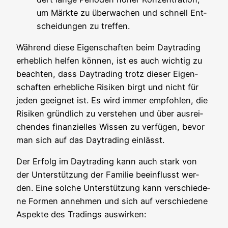
um Märk­te zu über­wa­chen und schnell Ent­
schei­dun­gen zu treffen.
Wäh­rend die­se Eigen­schaf­ten beim Day­tra­ding
erheb­lich hel­fen kön­nen, ist es auch wich­tig zu
beach­ten, dass Day­tra­ding trotz die­ser Eigen­
schaf­ten erheb­li­che Risi­ken birgt und nicht für
jeden geeig­net ist. Es wird immer emp­foh­len, die
Risi­ken gründ­lich zu ver­ste­hen und über aus­rei­
chen­des finan­zi­el­les Wis­sen zu ver­fü­gen, bevor
man sich auf das Day­tra­ding einlässt.
Der Erfolg im Day­tra­ding kann auch stark von
der Unter­stüt­zung der Fami­lie beein­flusst wer­
den. Eine sol­che Unter­stüt­zung kann ver­schie­de­
ne For­men anneh­men und sich auf ver­schie­de­ne
Aspek­te des Tra­dings auswirken: