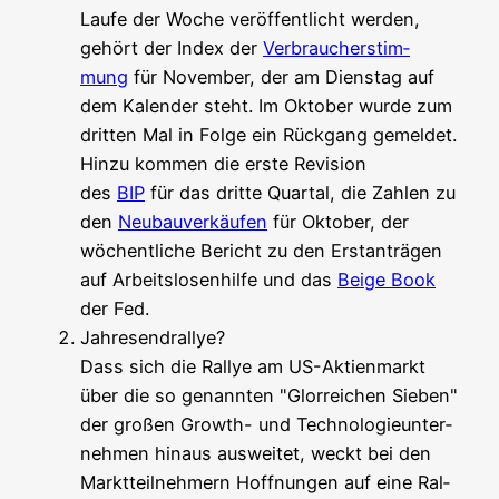
Lau­fe der Woche ver­öf­fent­licht wer­den,
gehört der Index der
Ver­brau­cher­stim­
mung
für Novem­ber, der am Diens­tag auf
dem Kalen­der steht. Im Okto­ber wur­de zum
drit­ten Mal in Fol­ge ein Rück­gang gemel­det.
Hin­zu kom­men die ers­te Revi­si­on
des
BIP
für das drit­te Quar­tal, die Zah­len zu
den
Neu­bau­ver­käu­fen
für Okto­ber, der
wöchent­li­che Bericht zu den Erst­an­trä­gen
auf Arbeits­lo­sen­hil­fe und das
Beige Book
der Fed.
Jah­res­end­ral­lye?
Dass sich die Ral­lye am US-Akti­en­markt
über die so genann­ten "Glor­rei­chen Sie­ben"
der gro­ßen Growth- und Tech­no­lo­gie­un­ter­
neh­men hin­aus aus­wei­tet, weckt bei den
Markt­teil­neh­mern Hoff­nun­gen auf eine Ral­