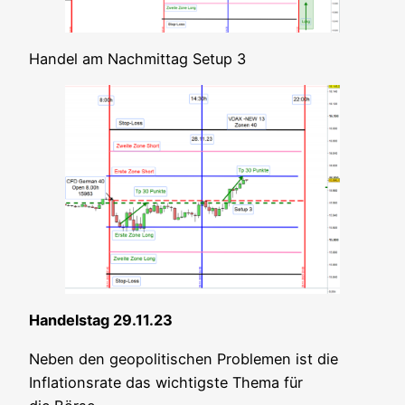
Han­del am Nach­mit­tag Set­up 3
Han­dels­tag 29.11.23
Neben den geo­po­li­ti­schen Pro­ble­men ist die
Infla­ti­ons­ra­te das wich­tigs­te The­ma für