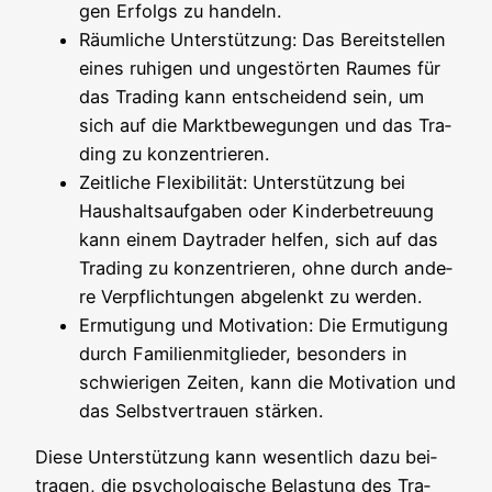
gen Erfolgs zu handeln.
Räum­li­che Unter­stüt­zung: Das Bereit­stel­len
eines ruhi­gen und unge­stör­ten Rau­mes für
das Tra­ding kann ent­schei­dend sein, um
sich auf die Markt­be­we­gun­gen und das Tra­
ding zu konzentrieren.
Zeit­li­che Fle­xi­bi­li­tät: Unter­stüt­zung bei
Haus­halts­auf­ga­ben oder Kin­der­be­treu­ung
kann einem Day­trader hel­fen, sich auf das
Tra­ding zu kon­zen­trie­ren, ohne durch ande­
re Ver­pflich­tun­gen abge­lenkt zu werden.
Ermu­ti­gung und Moti­va­ti­on: Die Ermu­ti­gung
durch Fami­li­en­mit­glie­der, beson­ders in
schwie­ri­gen Zei­ten, kann die Moti­va­ti­on und
das Selbst­ver­trau­en stärken.
Die­se Unter­stüt­zung kann wesent­lich dazu bei­
tra­gen, die psy­cho­lo­gi­sche Belas­tung des Tra­