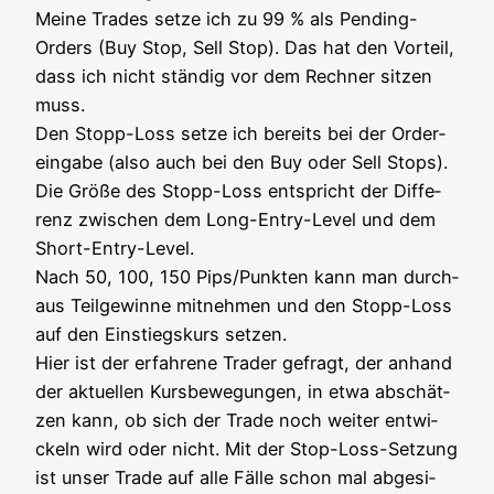
Mei­ne Trades set­ze ich zu 99 % als Pen­ding-
Orders (Buy Stop, Sell Stop). Das hat den Vor­teil,
dass ich nicht stän­dig vor dem Rech­ner sit­zen
muss.
Den Stopp-Loss set­ze ich bereits bei der Order­
ein­ga­be (also auch bei den Buy oder Sell Stops).
Die Grö­ße des Stopp-Loss ent­spricht der Dif­fe­
renz zwi­schen dem Long-Ent­ry-Level und dem
Short-Ent­ry-Level.
Nach 50, 100, 150 Pips/Punkten kann man durch­
aus Teil­ge­win­ne mit­neh­men und den Stopp-Loss
auf den Ein­stiegs­kurs set­zen.
Hier ist der erfah­re­ne Trader gefragt, der anhand
der aktu­el­len Kurs­be­we­gun­gen, in etwa abschät­
zen kann, ob sich der Trade noch wei­ter ent­wi­
ckeln wird oder nicht. Mit der Stop-Loss-Set­zung
ist unser Trade auf alle Fäl­le schon mal abge­si­