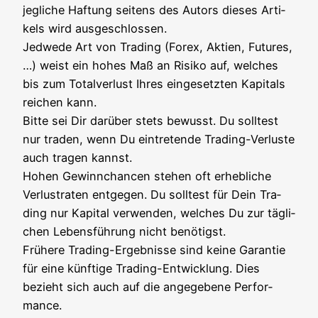
jeg­li­che Haf­tung sei­tens des Autors die­ses Arti­
kels wird aus­ge­schlos­sen.
Jed­we­de Art von Tra­ding (Forex, Akti­en, Futures,
…) weist ein hohes Maß an Risi­ko auf, wel­ches
bis zum Total­ver­lust Ihres ein­ge­setz­ten Kapi­tals
rei­chen kann.
Bit­te sei Dir dar­über stets bewusst. Du soll­test
nur traden, wenn Du ein­tre­ten­de Tra­ding-Ver­lus­te
auch tra­gen kannst.
Hohen Gewinn­chan­cen ste­hen oft erheb­li­che
Ver­lust­ra­ten ent­ge­gen. Du soll­test für Dein Tra­
ding nur Kapi­tal ver­wen­den, wel­ches Du zur täg­li­
chen Lebens­füh­rung nicht benö­tigst.
Frü­he­re Tra­ding-Ergeb­nis­se sind kei­ne Garan­tie
für eine künf­ti­ge Tra­ding-Ent­wick­lung. Dies
bezieht sich auch auf die ange­ge­be­ne Per­for­
mance.