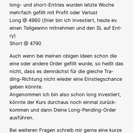
long- und short-Ent­ries wur­den letz­te Woche
mehr­fach gefillt mit Pro­fit oder Ver­lust
Long @ 4960 ((hier bin ich inves­tiert, heu­te ev.
einen Teil­ge­winn mit­neh­men und den SL auf Ent­
ry)
Short @ 4790
Auch wenn bei mei­nen obi­gen Ideen schon die
eine oder ande­re Order gefillt wur­de, so heißt das
nicht, dass es dem­nächst für die glei­che Tra­
ding-Rich­tung nicht wie­der eine Ein­stiegs­chan­ce
geben könn­te.
Ange­nom­men ich bin also schon long inves­tiert,
könn­te der Kurs durch­aus noch ein­mal zurück­
kom­men und dann Dei­ne Long-Pen­ding-Order
ausführen.
Bei wei­te­ren Fra­gen schreib mir ger­ne eine kur­ze