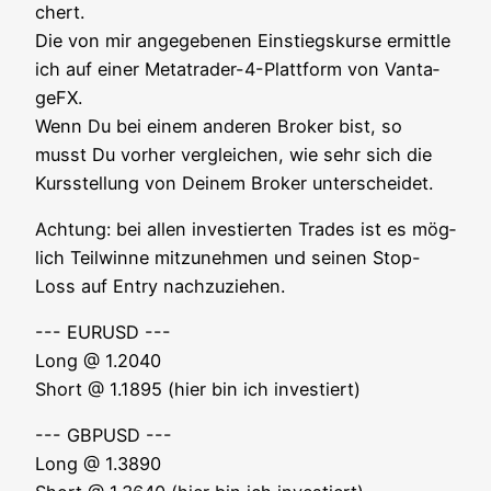
chert.
Die von mir ange­ge­be­nen Ein­stiegs­kur­se ermitt­le
ich auf einer Metat­rader-4-Platt­form von Van­ta­
ge­FX.
Wenn Du bei einem ande­ren Bro­ker bist, so
musst Du vor­her ver­glei­chen, wie sehr sich die
Kurs­stel­lung von Dei­nem Bro­ker unterscheidet.
Ach­tung: bei allen inves­tier­ten Trades ist es mög­
lich Teil­win­ne mit­zu­neh­men und sei­nen Stop-
Loss auf Ent­ry nachzuziehen.
--- EURUSD ---
Long @ 1.2040
Short @ 1.1895 (hier bin ich investiert)
--- GBPUSD ---
Long @ 1.3890