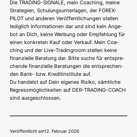
Die TRADING-SIGNALE, mein Coa­ching, mei­ne
Stra­te­gien, Schu­lungs­un­ter­la­gen, der FOREX-
PILOT und ande­ren Ver­öf­fent­li­chun­gen stel­len
ledig­lich Infor­ma­tio­nen dar und sind kein Ange­
bot an Dich, kei­ne Wer­bung oder Emp­feh­lung für
einen kon­kre­ten Kauf oder Ver­kauf. Mein Coa­
ching und der Live-Tra­din­g­room stel­len kei­ne
finan­zi­el­le Bera­tung dar. Bit­te suche für ent­spre­
chen­de finan­zi­el­le Bera­tun­gen die ent­spre­chen­
den Bank- bzw. Kre­dit­in­sti­tu­te auf.
Du han­delst auf Dein eige­nes Risi­ko, sämt­li­che
Regress­mög­lich­kei­ten auf DER-TRADING-COACH
sind ausgeschlossen.
Veröffentlicht am
12. Februar 2026