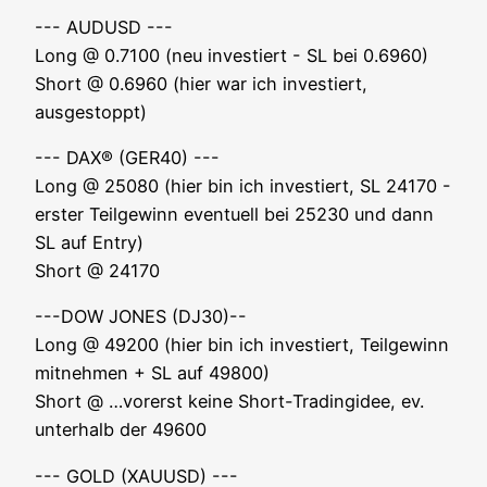
--- AUDUSD ---
Long @ 0.7100 (neu inves­tiert - SL bei 0.6960)
Short @ 0.6960 (hier war ich inves­tiert,
ausgestoppt)
--- DAX® (GER40) ---
Long @ 25080 (hier bin ich inves­tiert, SL 24170 -
ers­ter Teil­ge­winn even­tu­ell bei 25230 und dann
SL auf Ent­ry)
Short @ 24170
---DOW JONES (DJ30)--
Long @ 49200 (hier bin ich inves­tiert, Teil­ge­winn
mit­neh­men + SL auf 49800)
Short @ …vor­erst kei­ne Short-Tra­ding­idee, ev.
unter­halb der 49600
--- GOLD (XAUUSD) ---