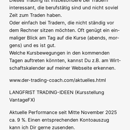
inter­es­sant, die berufs­tä­tig sind und nicht soviel
Zeit zum Traden haben.
Oder ein­fach bei Tradern, die nicht stän­dig vor
dem Rech­ner sit­zen möch­ten. Oft genügt ein ein­
ma­li­ger Blick am Tag auf die Kur­se (abends, mor­
gens) und es ist gut.
Wel­che Kurs­be­we­gun­gen in den kom­men­den
Tagen auf­tre­ten könn­ten, kannst Du z.B. am Wirt­
schafts­ka­len­der auf mei­ner Web­sei­te erkennen.
www.der-trading-coach.com/aktuelles.html
LANGFRIST TRADING-IDEEN (Kurs­stel­lung
VantageFX)
Aktu­el­le Per­for­mance seit Mit­te Novem­ber 2025
ca. 9 %. Einen ent­spre­chen­den Kon­to­aus­zug
kann ich Dir ger­ne zusen­den.