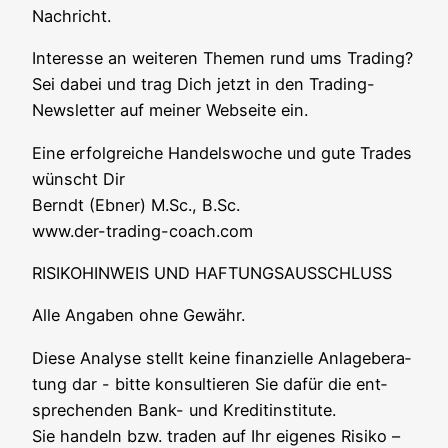
Nachricht.
Inter­es­se an wei­te­ren The­men rund ums Tra­ding?
Sei dabei und trag Dich jetzt in den Tra­ding-
News­let­ter auf mei­ner Web­sei­te ein.
Eine erfolg­rei­che Han­dels­wo­che und gute Trades
wünscht Dir
Berndt (Ebner) M.Sc., B.Sc.
www.der-trading-coach.com
RISIKOHINWEIS UND HAFTUNGSAUSSCHLUSS
Alle Anga­ben ohne Gewähr.
Die­se Ana­ly­se stellt kei­ne finan­zi­el­le Anla­ge­be­ra­
tung dar - bit­te kon­sul­tie­ren Sie dafür die ent­
spre­chen­den Bank- und Kre­dit­in­sti­tu­te.
Sie han­deln bzw. traden auf Ihr eige­nes Risi­ko –