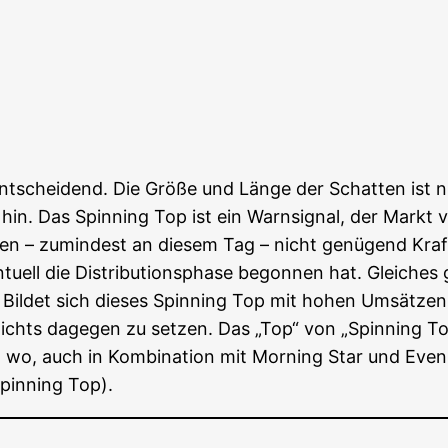
ent­schei­dend. Die Grö­ße und Län­ge der Schat­ten ist 
s hin. Das Spin­ning Top ist ein Warn­si­gnal, der Mark
l­len – zumin­dest an die­sem Tag – nicht genü­gend Kraf
ell die Dis­tri­bu­ti­ons­pha­se begon­nen hat. Glei­che
 Bil­det sich die­ses Spin­ning Top mit hohen Umsät­zen a
nichts dage­gen zu set­zen. Das „Top“ von „Spin­ning Top
 wo, auch in Kom­bi­na­ti­on mit Mor­ning Star und Even
Spin­ning Top).