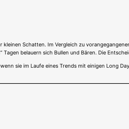
r klei­nen Schat­ten. Im Ver­gleich zu vor­an­ge­gan­ge
“ Tagen belau­ern sich Bul­len und Bären. Die Ent­schei­
: wenn sie im Lau­fe eines Trends mit eini­gen Long Day