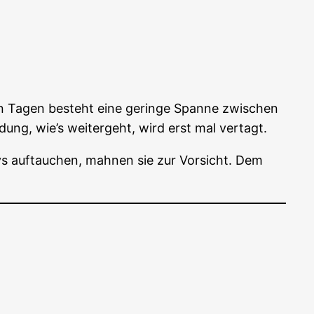
­nen Tagen besteht eine gerin­ge Span­ne zwi­schen
dung, wie’s wei­ter­geht, wird erst mal vertagt.
s auf­tau­chen, mah­nen sie zur Vor­sicht. Dem