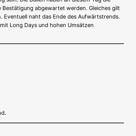
Bestä­ti­gung abge­war­tet wer­den. Glei­ches gilt
. Even­tu­ell naht das Ende des Auf­wärts­trends.
oft mit Long Days und hohen Umsät­zen
nd.