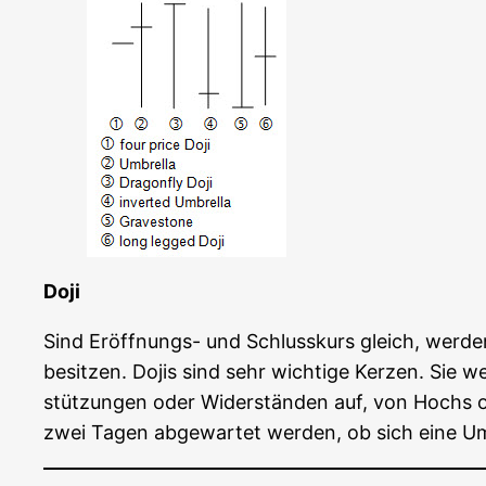
Doji
Sind Eröff­nungs- und Schluss­kurs gleich, wer­den 
besit­zen. Dojis sind sehr wich­ti­ge Ker­zen. Sie w
stüt­zun­gen oder Wider­stän­den auf, von Hochs ode
zwei Tagen abge­war­tet wer­den, ob sich eine Umkeh