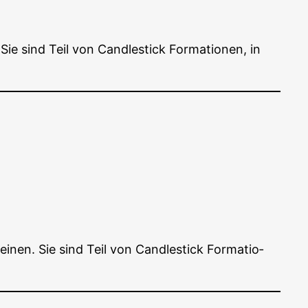
e sind Teil von Cand­le­stick For­ma­tio­nen, in
nen. Sie sind Teil von Cand­le­stick For­ma­tio­