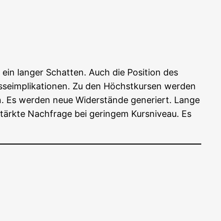
ein lan­ger Schat­ten. Auch die Posi­ti­on des
e­im­pli­ka­tio­nen. Zu den Höchst­kur­sen wer­den
. Es wer­den neue Wider­stän­de gene­riert. Lan­ge
stärk­te Nach­fra­ge bei gerin­gem Kurs­ni­veau. Es