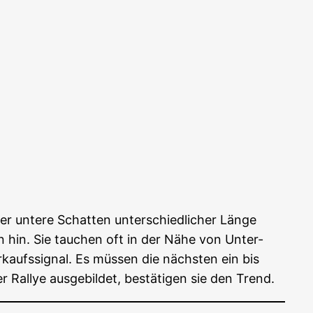
 unte­re Schat­ten unter­schied­li­cher Län­ge
ären hin. Sie tau­chen oft in der Nähe von Unter­
kaufs­si­gnal. Es müs­sen die nächs­ten ein bis
Ral­lye aus­ge­bil­det, bestä­ti­gen sie den Trend.