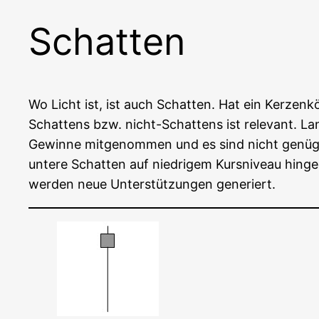
Schatten
Wo Licht ist, ist auch Schat­ten. Hat ein Ker­zen­k
Schat­tens bzw. nicht-Schat­tens ist rele­vant. Lan
Gewin­ne mit­ge­nom­men und es sind nicht genü­ge
unte­re Schat­ten auf nied­ri­gem Kurs­ni­veau hin­ge
wer­den neue Unter­stüt­zun­gen generiert.