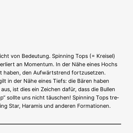
nicht von Bedeu­tung. Spin­ning Tops (= Krei­sel)
t ver­liert an Momen­tum. In der Nähe eines Hochs
t haben, den Auf­wärts­trend fort­zu­set­zen.
s gilt in der Nähe eines Tiefs: die Bären haben
us, ist dies ein Zei­chen dafür, dass die Bul­len
“ soll­te uns nicht täu­schen! Spin­ning Tops tre­
ing Star, Hara­mis und ande­ren For­ma­tio­nen.