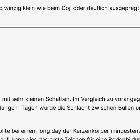
ob win­zig klein wie beim Doji oder deut­lich aus­ge­p
 mit sehr klei­nen Schat­ten. Im Ver­gleich zu vor­an­g
„lan­gen“ Tagen wur­de die Schlacht zwi­schen Bul­len 
oll­te bei einem long day der Ker­zen­kör­per min­des­t
uf, kann dies das ers­te Zei­chen für eine Boden­bil­du