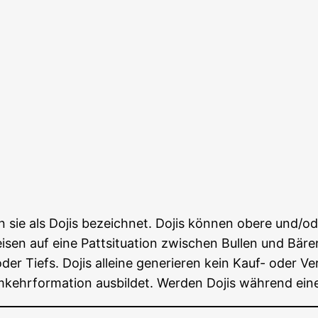
sie als Dojis bezeich­net. Dojis kön­nen obe­re und/oder
ei­sen auf eine Patt­si­tua­ti­on zwi­schen Bul­len und B
r Tiefs. Dojis allei­ne gene­rie­ren kein Kauf- oder Ver­
r­for­ma­ti­on aus­bil­det. Wer­den Dojis wäh­rend einer 