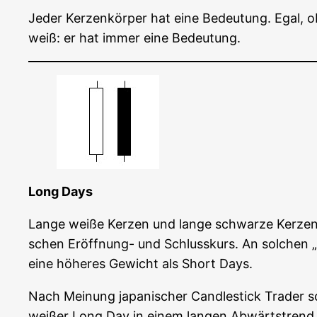
Jeder Ker­zen­kör­per hat eine Bedeu­tung. Egal, 
weiß: er hat immer eine Bedeutung.
Long Days
Lan­ge wei­ße Ker­zen und lan­ge schwar­ze Ker­zen
schen Eröff­nung- und Schluss­kurs. An sol­chen 
eine höhe­res Gewicht als Short Days.
Nach Mei­nung japa­ni­scher Cand­le­stick Trader s
wei­ßer Long Day in einem lan­gen Abwärts­trend a