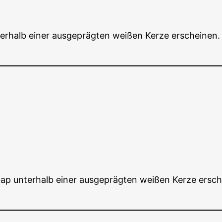
alb einer aus­ge­präg­ten wei­ßen Ker­ze erschei­nen. Si
unter­halb einer aus­ge­präg­ten wei­ßen Ker­ze erschei­