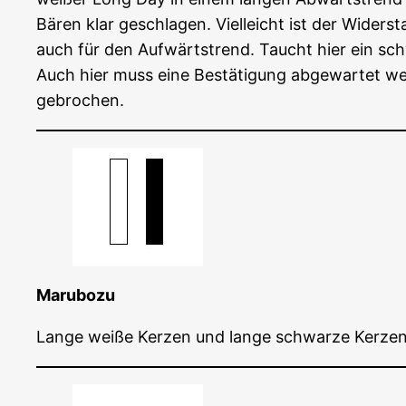
Bären klar geschla­gen. Viel­leicht ist der Wider­
auch für den Auf­wärts­trend. Taucht hier ein schw
Auch hier muss eine Bestä­ti­gung abge­war­tet w
gebrochen.
Marub­o­zu
Lan­ge wei­ße Ker­zen und lan­ge schwar­ze Ker­zen 