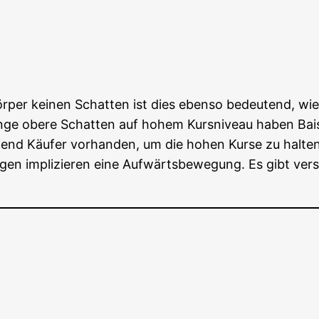
ör­per kei­nen Schat­ten ist dies eben­so bedeu­tend, wie 
­ge obe­re Schat­ten auf hohem Kurs­ni­veau haben Bais­s
nd Käu­fer vor­han­den, um die hohen Kur­se zu hal­ten
­gen impli­zie­ren eine Auf­wärts­be­we­gung. Es gibt ver­