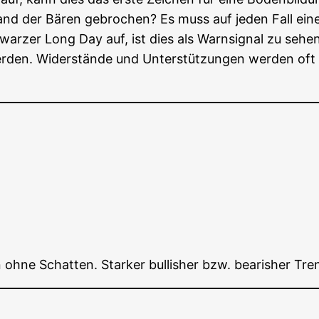
stand der Bären gebro­chen? Es muss auf jeden Fall eine 
ar­zer Long Day auf, ist dies als Warn­si­gnal zu sehen
er­den. Wider­stän­de und Unter­stüt­zun­gen wer­den 
ohne Schat­ten. Star­ker bul­lisher bzw. bea­ris­her Tre