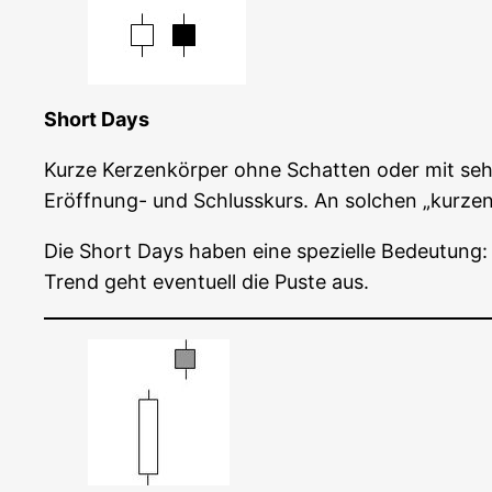
Short Days
Kur­ze Ker­zen­kör­per ohne Schat­ten oder mit seh
Eröff­nung- und Schluss­kurs. An sol­chen „kur­zen
Die Short Days haben eine spe­zi­el­le Bedeu­tung
Trend geht even­tu­ell die Pus­te aus.