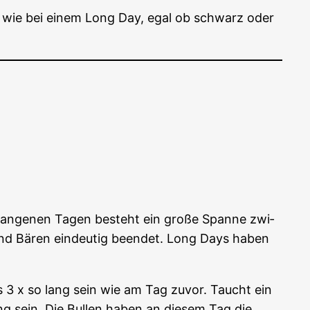
rägt wie bei einem Long Day, egal ob schwarz oder
e­gan­ge­nen Tagen besteht ein gro­ße Span­ne zwi­
und Bären ein­deu­tig been­det. Long Days haben
ens 3 x so lang sein wie am Tag zuvor. Taucht ein
ng sein. Die Bul­len haben an die­sem Tag die