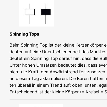
Spin­ning Tops
Beim Spin­ning Top ist der klei­ne Ker­zen­kör­per 
deu­ten auf eine Unent­schie­den­heit des Mark­te
deu­tet ein Spin­ning Top dar­auf hin, dass die Bu
Unter hohen Umsät­zen bedeu­tet dies, dass even­tu­
nicht die Kraft, den Abwärts­trend fort­zu­set­zen.
an die­sem Tag akku­mu­lie­ren. Die Bären hat­ten 
ten über­all in einem Trend auf: oben, unten, egal
Ent­schei­dend ist der klei­ne Kör­per (= Krei­sel = 